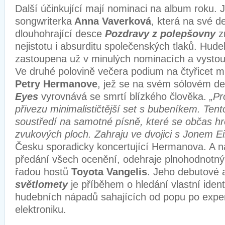
Další účinkující mají nominaci na album roku. 
songwriterka
Anna Vaverková
, která na své d
dlouhohrající desce
Pozdravy z polepšovny
z
nejistotu i absurditu společenských tlaků. Hude
zastoupena už v minulých nominacích a vystou
Ve druhé polovině večera podium na čtyřicet m
Petry Hermanove
, jež se na svém sólovém d
Eyes
vyrovnává se smrtí blízkého člověka.
„Pr
přivezu minimalističtější set s bubeníkem. Ten
soustředí na samotné písně, které se občas hr
zvukových ploch. Zahraju ve dvojici s Jonem E
Česku sporadicky koncertující Hermanova. A n
předání všech ocenění, odehraje plnohodnotný
řadou hostů
Toyota Vangelis
. Jeho debutové
světlomety
je příběhem o hledání vlastní iden
hudebních nápadů sahajících od popu po expe
elektroniku.