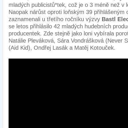
mladých publicistů*tek, což je o 3 méně než v 
Naopak nárůst oproti loňským 39 přihlášeným o
zaznamenali u třetího ročníku výzvy
Bastl Ele
se letos přihlásilo 42 mladých hudebních prod
producentek. Zde stejně jako loni vybírala por
Natálie Pleváková, Sára Vondrášková (Never So
(Aid Kid), Ondřej Lasák a Matěj Kotouček.