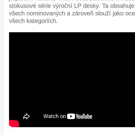
stokusové série výroční LP desky. Ta obsahuje
všech nominovaných a zároveň slouží jako oce
všech kategoriích.