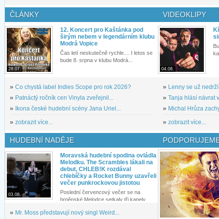
ČLÁNKY
VIDEOKLIPY
12. Koncert pro Kaštánka pod
Kř
širým nebem v legendárním klubu
si
Modrá Vopice
Bu
Čas letí neskutečně rychle.... I letos se
ka
bude 8. srpna v klubu Modrá...
28.07.
04.08.
»
Co chystá label Indies Scope pro rok 2026?
»
Lenny se už nedrží
»
Patnáctý ročník cen Vinyla zveřejnil...
»
Tanja hlásí návrat v
»
Ikona české hudební scény Jana Uriel...
»
Michal Hrůza zachyc
»
zobrazit více...
»
zobrazit více...
HUDEBNÍ NADĚJE
PODPORUJEME
Moravská hudební spodina ovládla
Melodku. The Scrambles lákali na
debut, CHLEB!K rozdával
chlebíčky a Rocket Bunny uzavřeli
večer punkrockovou jistotou
Poslední červencový večer se na
03.08.
brněnské Melodce setkaly tři kapely...
»
Mr. Moss představují nový singl Weird...