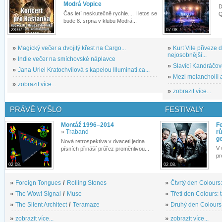
Modrá Vopice
D
Čas letí neskutečně rychle.... I letos se
Q
bude 8. srpna v klubu Modrá...
28.07.
07.08.
»
Magický večer a dvojitý křest na Cargo...
»
Kurt Vile přiveze
nejosobnější...
»
Indie večer na smíchovské náplavce
»
Slavící Kandráčov
»
Jana Uriel Kratochvílová s kapelou Illuminati.ca...
»
Mezi melancholií a
»
zobrazit více...
»
zobrazit více...
PRÁVĚ VYŠLO
FESTIVALY
Montáž 1996–2014
Fe
»
Traband
rů
g
Nová retrospektiva v dvaceti jedna
V 
písních přináší průřez proměnlivou...
pr
02.08.
02.08.
»
Foreign Tongues
/
Rolling Stones
»
Čtvrtý den Colours:
»
The Wow! Signal
/
Muse
»
Třetí den Colours: 
»
The Silent Architect
/
Teramaze
»
Druhý den Colours: 
»
zobrazit více...
»
zobrazit více...