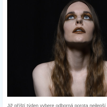
Již příští týden vybere odborná porota nejlepš