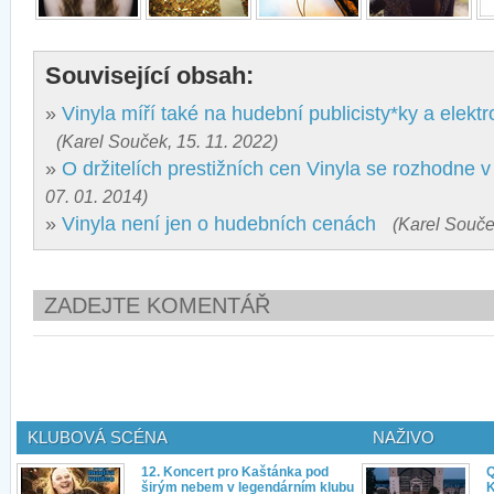
Související obsah:
»
Vinyla míří také na hudební publicisty*ky a elekt
(Karel Souček, 15. 11. 2022)
»
O držitelích prestižních cen Vinyla se rozhodne v
07. 01. 2014)
»
Vinyla není jen o hudebních cenách
(Karel Souče
ZADEJTE KOMENTÁŘ
KLUBOVÁ SCÉNA
NAŽIVO
12. Koncert pro Kaštánka pod
Q
širým nebem v legendárním klubu
K