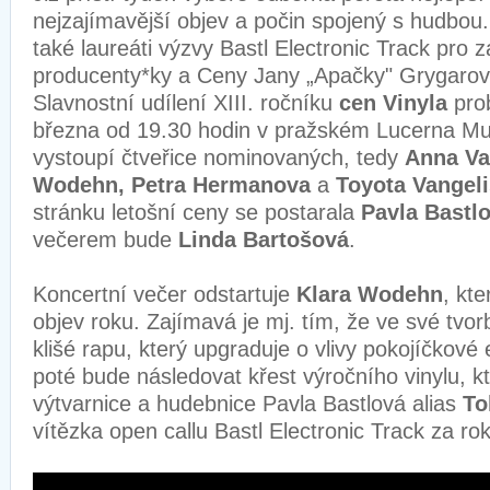
nejzajímavější objev a počin spojený s hudbou
také laureáti výzvy Bastl Electronic Track pro 
producenty*ky a Ceny Jany „Apačky" Grygarové 
Slavnostní udílení XIII. ročníku
cen Vinyla
prob
března od 19.30 hodin v pražském Lucerna Mu
vystoupí čtveřice nominovaných, tedy
Anna Va
Wodehn, Petra Hermanova
a
Toyota Vangeli
stránku letošní ceny se postarala
Pavla Bastl
večerem bude
Linda Bartošová
.
Koncertní večer odstartuje
Klara Wodehn
, kt
objev roku. Zajímavá je mj. tím, že ve své tvo
klišé rapu, který upgraduje o vlivy pokojíčkové 
poté bude následovat křest výročního vinylu, kte
výtvarnice a hudebnice Pavla Bastlová alias
To
vítězka open callu Bastl Electronic Track za ro