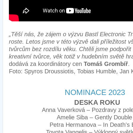
„Těší nás, že zájem o výzvu Bastl Electronic T
roste. Letos jsme v této výzvě dali příležitost 
tvůrcům bez rozdílu věku. Chtěli jsme podpořit
kreativní tvůrce, věk totiž v hudebním světě hra
dodává za koordinátory cen
Tomáš Grombíř
Foto: Spyros Droussiotis, Tobias Humble, Jan 
NOMINACE 2023
DESKA ROKU
Anna Vaverková – Pozdravy z po
Amelie Siba – Gently Doubl
Petra Hermanova – In Death's
Toyota Vangelis – Výklopný svě