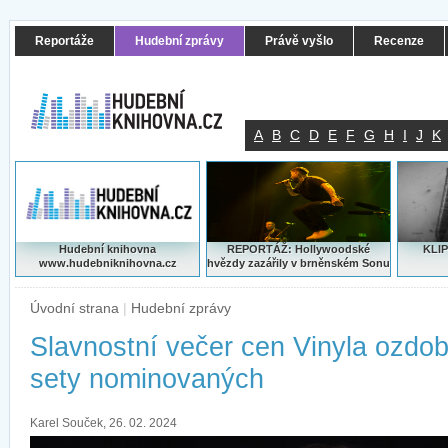
Reportáže
Hudební zprávy
Právě vyšlo
Recenze
A
B
C
D
E
F
G
H
I
J
K
Hudební knihovna
REPORTÁŽ: Hollywoodské
KLIP
www.hudebniknihovna.cz
hvězdy zazářily v brněnském Sonu
Úvodní strana
|
Hudební zprávy
Slavnostní večer cen Vinyla ozdob
sety nominovaných
Karel Souček, 26. 02. 2024