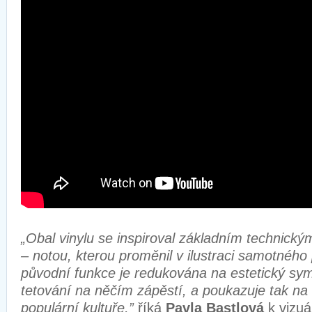
„Obal vinylu se inspiroval základním technic
– notou, kterou proměnil v ilustraci samotného 
původní funkce je redukována na estetický sy
tetování na něčím zápěstí, a poukazuje tak na 
populární kultuře,”
říká
Pavla Bastlová
k vizuá