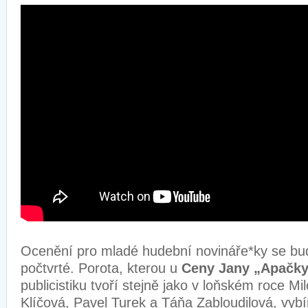
Ocenění pro mladé hudební novináře*ky se bu
počtvrté. Porota, kterou u
Ceny Jany „Apačky
publicistiku tvoří stejně jako v loňském roce M
Klíčová, Pavel Turek a Táňa Zabloudilová, vybí