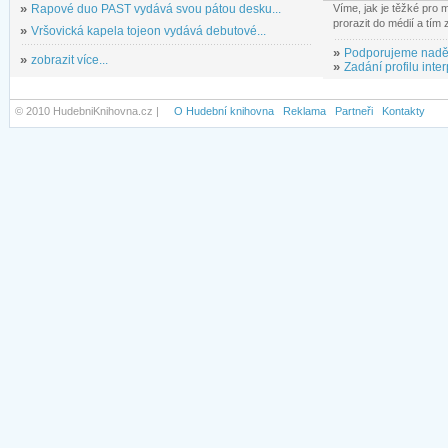
»
Rapové duo PAST vydává svou pátou desku...
Víme, jak je těžké pro
prorazit do médií a tím
»
Vršovická kapela tojeon vydává debutové...
»
Podporujeme nadě
»
zobrazit více...
»
Zadání profilu inter
© 2010 HudebniKnihovna.cz |
O Hudební knihovna
Reklama
Partneři
Kontakty