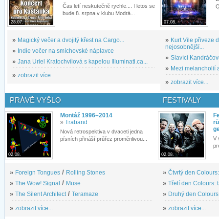
Čas letí neskutečně rychle.... I letos se
Q
bude 8. srpna v klubu Modrá...
28.07.
07.08.
»
Magický večer a dvojitý křest na Cargo...
»
Kurt Vile přiveze
nejosobnější...
»
Indie večer na smíchovské náplavce
»
Slavící Kandráčov
»
Jana Uriel Kratochvílová s kapelou Illuminati.ca...
»
Mezi melancholií a
»
zobrazit více...
»
zobrazit více...
PRÁVĚ VYŠLO
FESTIVALY
Montáž 1996–2014
Fe
»
Traband
rů
g
Nová retrospektiva v dvaceti jedna
V 
písních přináší průřez proměnlivou...
pr
02.08.
02.08.
»
Foreign Tongues
/
Rolling Stones
»
Čtvrtý den Colours:
»
The Wow! Signal
/
Muse
»
Třetí den Colours: 
»
The Silent Architect
/
Teramaze
»
Druhý den Colours: 
»
zobrazit více...
»
zobrazit více...