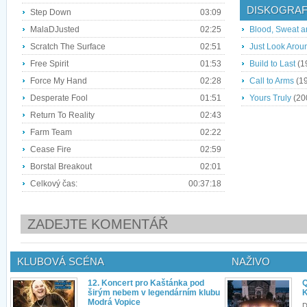
DISKOGRAF
Step Down
03:09
MalaDJusted
02:25
Blood, Sweat a
Scratch The Surface
02:51
Just Look Arou
Free Spirit
01:53
Build to Last
(1
Force My Hand
02:28
Call to Arms
(1
Desperate Fool
01:51
Yours Truly
(20
Return To Reality
02:43
Farm Team
02:22
Cease Fire
02:59
Borstal Breakout
02:01
Celkový čas:
00:37:18
ZADEJTE KOMENTÁŘ
KLUBOVÁ SCÉNA
NAŽIVO
12. Koncert pro Kaštánka pod
Q
širým nebem v legendárním klubu
K
Modrá Vopice
D