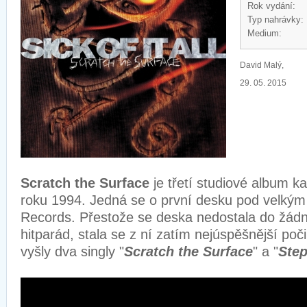
Rok vydání:
Typ nahrávky:
Medium:
David Malý,
29. 05. 2015
Scratch the Surface
je třetí studiové album k
roku 1994. Jedná se o první desku pod velkým
Records. Přestože se deska nedostala do žádn
hitparád, stala se z ní zatím nejúspěšnější poč
vyšly dva singly "
Scratch the Surface
" a "
Ste