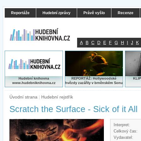
Reportáže
Hudební zprávy
Právě vyšlo
Recenze
A
B
C
D
E
F
G
H
I
J
K
Hudební knihovna
REPORTÁŽ: Hollywoodské
KLIP
www.hudebniknihovna.cz
hvězdy zazářily v brněnském Sonu
Úvodní strana
|
Hudební rejstřík
Scratch the Surface - Sick of it All
Interpret:
Celkový čas:
Vydavatel: