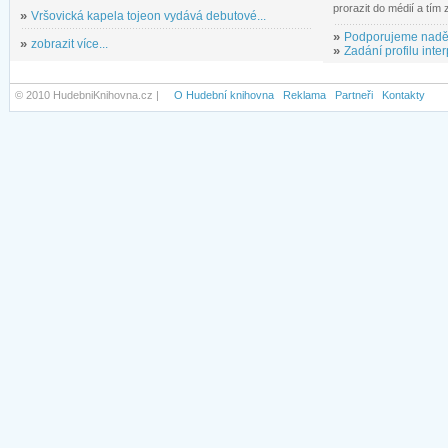
prorazit do médií a tím
»
Vršovická kapela tojeon vydává debutové...
»
Podporujeme nadě
»
zobrazit více...
»
Zadání profilu inter
© 2010 HudebniKnihovna.cz |
O Hudební knihovna
Reklama
Partneři
Kontakty