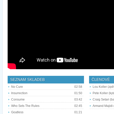
SEZNAM SKLADEB
ČLENOVÉ
No Cure
02:58
Lou Koller (zpě
Insurrection
01:50
Pete Koller (kyt
Consume
03:42
Craig Setari (b
Who Sets The Rules
02:45
Armand Majidi (
Goatless
01:21