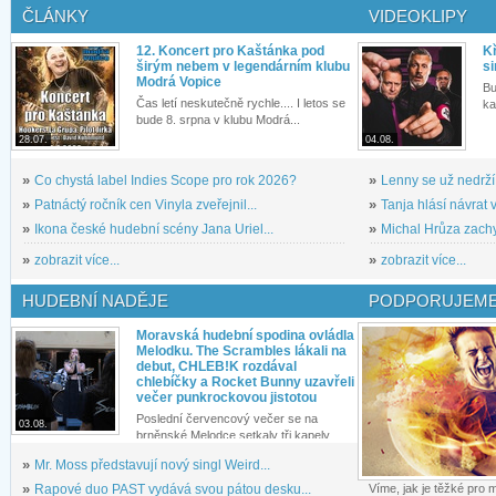
ČLÁNKY
VIDEOKLIPY
12. Koncert pro Kaštánka pod
Kř
širým nebem v legendárním klubu
si
Modrá Vopice
Bu
Čas letí neskutečně rychle.... I letos se
ka
bude 8. srpna v klubu Modrá...
28.07.
04.08.
»
Co chystá label Indies Scope pro rok 2026?
»
Lenny se už nedrží
»
Patnáctý ročník cen Vinyla zveřejnil...
»
Tanja hlásí návrat v
»
Ikona české hudební scény Jana Uriel...
»
Michal Hrůza zachyc
»
zobrazit více...
»
zobrazit více...
HUDEBNÍ NADĚJE
PODPORUJEME
Moravská hudební spodina ovládla
Melodku. The Scrambles lákali na
debut, CHLEB!K rozdával
chlebíčky a Rocket Bunny uzavřeli
večer punkrockovou jistotou
Poslední červencový večer se na
03.08.
brněnské Melodce setkaly tři kapely...
»
Mr. Moss představují nový singl Weird...
»
Rapové duo PAST vydává svou pátou desku...
Víme, jak je těžké pro