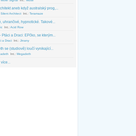
 Wow! Signal
Int.:
Muse
chitekt aneb když australský prog,...
Silent Architect
Int.:
Teramaze
, uhrančivé, hypnotické. Takové...
ic
Int.:
Acid Row
 Ptáci a Draci: EPčko, se kterým...
i a Draci
Int.:
Jinany
 se (studiově) loučí vynikající...
adeth
Int.:
Megadeth
 více...