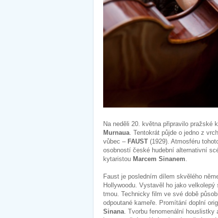
Na neděli 20. května připravilo pražské 
Murnaua
. Tentokrát půjde o jedno z vr
vůbec –
FAUST
(1929). Atmosféru tohoto
osobností české hudební alternativní s
kytaristou
Marcem Sinanem
.
Faust je posledním dílem skvělého něm
Hollywoodu. Vystavěl ho jako velkolepý 
tmou. Technicky film ve své době působi
odpoutané kameře. Promítání doplní ori
Sinana
. Tvorbu fenomenální houslistky 