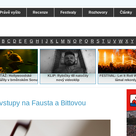
Právě vyšlo
Recenze
Festivaly
Rozhovory
Články
B
C
D
E
F
G
H
I
J
K
L
M
N
O
P
Q
R
S
T
U
V
W
X
Y
ÁŽ: Hollywoodské
KLIP: Rybičky 48 natočily
FESTIVAL:
Let It Roll 
ářily v brněnském Sonu
nový
videoklip
lámal rekord
vstupy na Fausta a Bittovou