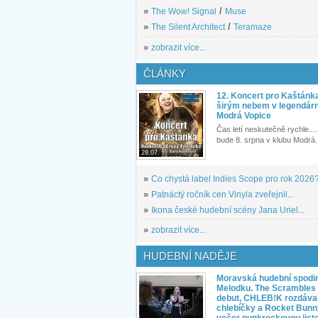
»
The Wow! Signal
/
Muse
»
The Silent Architect
/
Teramaze
»
zobrazit více...
ČLÁNKY
12. Koncert pro Kaštánk
širým nebem v legendár
Modrá Vopice
Čas letí neskutečně rychle.... 
bude 8. srpna v klubu Modrá.
28.07.
»
Co chystá label Indies Scope pro rok 2026
»
Patnáctý ročník cen Vinyla zveřejnil...
»
Ikona české hudební scény Jana Uriel...
»
zobrazit více...
HUDEBNÍ NADĚJE
Moravská hudební spodin
Melodku. The Scrambles l
debut, CHLEB!K rozdáva
chlebíčky a Rocket Bunn