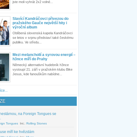
jste moli vyhrát 2x2 volné...
Slavící Kandráčovci přivezou do
pražského Gauče největší hity i
výroční album
Oblíbená slovenská kapela Kandráčovci
se letos v srpnu představí také českému
publiku. Ve středu...
Mezi melancholií a syrovou energií –
h3nce míří do Prahy
Německý alternativní hudebník h3nce
vystoupí 21. září v pražském klubu Bike
Jesus, kde fanouškům nabídne...
íce...
ZE
nestárnou, na Foreign Tongues se
.
eign Tongues
Int.:
Rolling Stones
use míří ke hvězdám