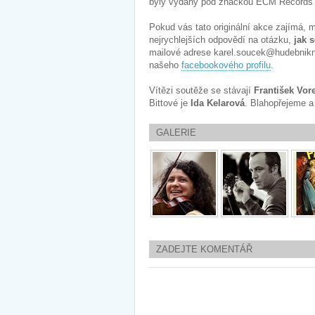
byly vydány pod značkou ECM Records a
Pokud vás tato originální akce zajímá, 
nejrychlejších odpovědí na otázku,
jak 
mailové adrese karel.soucek@hudebnikn
našeho
facebookového profilu
.
Vítězi soutěže se stávají
František Vore
Bittové je
Ida Kelarová
. Blahopřejeme a
GALERIE
ZADEJTE KOMENTÁŘ