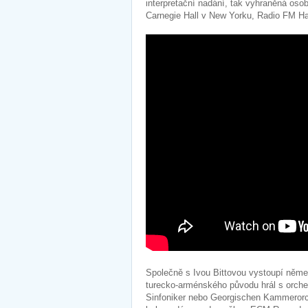
interpretační nadání, tak vyhraněná oso
Carnegie Hall v New Yorku, Radio FM Ha
Společně s Ivou Bittovou vystoupí něme
turecko-arménského původu hrál s orches
Sinfoniker nebo Georgischen Kammerorche