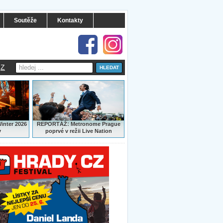
Soutěže
Kontakty
Z
:
Winter 2026
REPORTÁŽ
Metronome Prague
y
poprvé v režii Live Nation