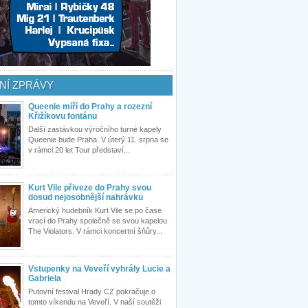
NÍ ZPRÁVY
Queenie míří do Prahy a rozezní
Křižíkovu fontánu
Další zastávkou výročního turné kapely
Queenie bude Praha. V úterý 11. srpna se
v rámci 20 let Tour představí...
Kurt Vile přiveze do Prahy svou
dosud nejosobnější nahrávku
Americký hudebník Kurt Vile se po čase
vrací do Prahy společně se svou kapelou
The Violators. V rámci koncertní šňůry...
Vstupenky na Veveří vyhrály Lucie a
Gabriela
Putovní festival Hrady CZ pokračuje o
tomto víkendu na Veveří. V naší soutěži