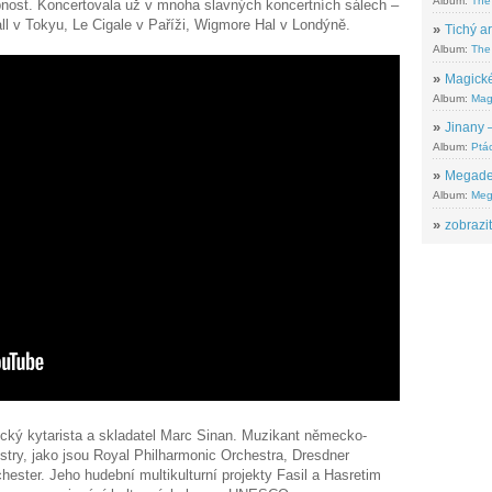
Album:
The
bnost. Koncertovala už v mnoha slavných koncertních sálech –
ll v Tokyu, Le Cigale v Paříži, Wigmore Hal v Londýně.
»
Tichý ar
Album:
The 
»
Magické
Album:
Mag
»
Jinany –
Album:
Ptác
»
Megadeth
Album:
Meg
»
zobrazit
cký kytarista a skladatel Marc Sinan. Muzikant německo-
try, jako jsou Royal Philharmonic Orchestra, Dresdner
ster. Jeho hudební multikulturní projekty Fasil a Hasretim