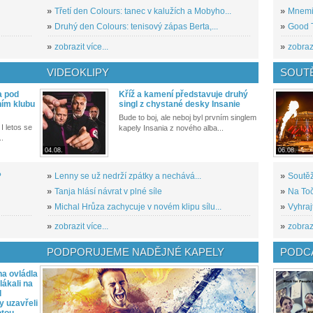
»
Třetí den Colours: tanec v kalužích a Mobyho...
»
Mnemic
»
Druhý den Colours: tenisový zápas Berta,...
»
Good T
»
zobrazit více...
»
zobrazi
VIDEOKLIPY
SOUT
a pod
Kříž a kamení představuje druhý
ním klubu
singl z chystané desky Insanie
Bude to boj, ale neboj byl prvním singlem
I letos se
kapely Insania z nového alba...
..
04.08.
06.08.
?
»
Lenny se už nedrží zpátky a nechává...
»
Soutěž
»
Tanja hlásí návrat v plné síle
»
Na Toč
»
Michal Hrůza zachycuje v novém klipu sílu...
»
Vyhraj
»
zobrazit více...
»
zobrazi
PODPORUJEME NADĚJNÉ KAPELY
PODCA
a ovládla
ákali na
l
y uzavřeli