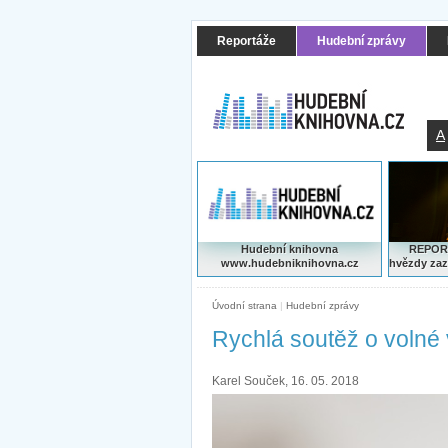
Reportáže
Hudební zprávy
A
Hudební knihovna
REPORT
www.hudebniknihovna.cz
hvězdy zaz
Úvodní strana
|
Hudební zprávy
Rychlá soutěž o volné 
Karel Souček, 16. 05. 2018