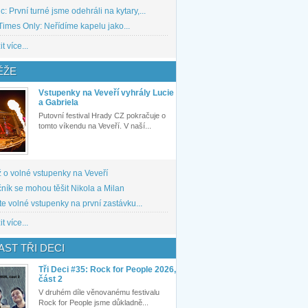
: První turné jsme odehráli na kytary,...
imes Only: Neřídíme kapelu jako...
t více...
ĚŽE
Vstupenky na Veveří vyhrály Lucie
a Gabriela
Putovní festival Hrady CZ pokračuje o
tomto víkendu na Veveří. V naší...
 o volné vstupenky na Veveří
ník se mohou těšit Nikola a Milan
te volné vstupenky na první zastávku...
t více...
ST TŘI DECI
Tři Deci #35: Rock for People 2026,
část 2
V druhém díle věnovanému festivalu
Rock for People jsme důkladně...