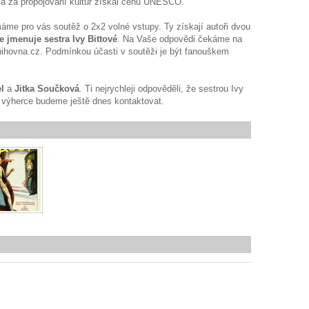
 za propojování kultur získal cenu UNESCO.
máme pro vás soutěž o 2x2 volné vstupy. Ty získají autoři dvou
se jmenuje sestra Ivy Bittové
. Na Vaše odpovědi čekáme na
ihovna.cz. Podmínkou účasti v soutěži je být fanouškem
l
a
Jitka Součková
. Ti nejrychleji odpověděli, že sestrou Ivy
 výherce budeme ještě dnes kontaktovat.