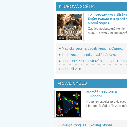
KLUBOVÁ SCÉNA
12. Koncert pro Kaštán
širým nebem v legendár
Modrá Vopice
Čas letí neskutečně rychle...
bude 8. srpna v klubu Modrá
28.07.
»
Magický večer a dvojitý křest na Cargo...
»
Indie večer na smíchovské náplavce
»
Jana Uriel Kratochvílová s kapelou Illuminat
»
zobrazit více...
PRÁVĚ VYŠLO
Montáž 1996–2014
»
Traband
Nová retrospektiva v dvaceti
písních přináší průřez proměn
02.08.
»
Foreign Tongues
/
Rolling Stones