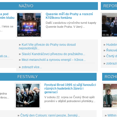
NAŽIVO
REPOR
ka pod
Queenie míří do Prahy a rozezní
ním klubu
Křižíkovu fontánu
Další zastávkou výročního turné kapely
. I letos se
Queenie bude Praha. V úterý...
...
07.08.
03.08.
»
Kurt Vile přiveze do Prahy svou dosud
»
Hudební
nejosobnější...
»
Řekové 
»
Slavící Kandráčovci přivezou do pražského...
i.ca...
»
Čtvrtý 
»
Mezi melancholií a syrovou energií – h3nce...
»
zobrazit
»
zobrazit více...
FESTIVALY
ROZH
Festival Brod 1995 si užijí fanoušci
různých hudebních žánrů i
generací
 jedna
V sobotu 22. srpna se Český Brod opět
livou...
promění v dějiště jednodenní přehlídky...
02.08.
04.08.
»
Čtvrtý den Colours: ranní peozie, ženský...
»
Within