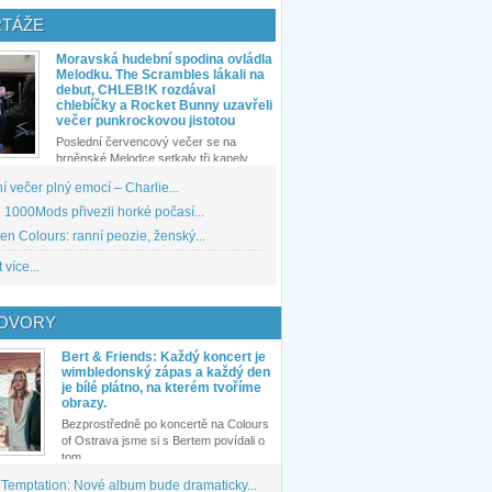
TÁŽE
Moravská hudební spodina ovládla
Melodku. The Scrambles lákali na
debut, CHLEB!K rozdával
chlebíčky a Rocket Bunny uzavřeli
večer punkrockovou jistotou
Poslední červencový večer se na
brněnské Melodce setkaly tři kapely...
 večer plný emocí – Charlie...
1000Mods přivezli horké počasí...
den Colours: ranní peozie, ženský...
 více...
OVORY
Bert & Friends: Každý koncert je
wimbledonský zápas a každý den
je bílé plátno, na kterém tvoříme
obrazy.
Bezprostředně po koncertě na Colours
of Ostrava jsme si s Bertem povídali o
tom,...
 Temptation: Nové album bude dramaticky...