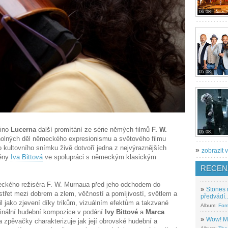
06.08.
05.08.
kino
Lucerna
další promítání ze série němých filmů
F. W.
05.08.
cholných děl německého expresionismu a světového filmu
 kultovního snímku živě dotvoří jedna z nejvýraznějších
»
zobrazit v
cény
Iva Bittová
ve spolupráci s německým klasickým
RECEN
eckého režiséra F. W. Murnaua před jeho odchodem do
»
Stones 
střet mezi dobrem a zlem, věčností a pomíjivostí, světlem a
předvádí..
l jako zjevení díky trikům, vizuálním efektům a takzvané
Album:
For
ginální hudební kompozice v podání
Ivy Bittové
a
Marca
»
Wow! M
a zpěvačky charakterizuje jak její obrovské hudební a