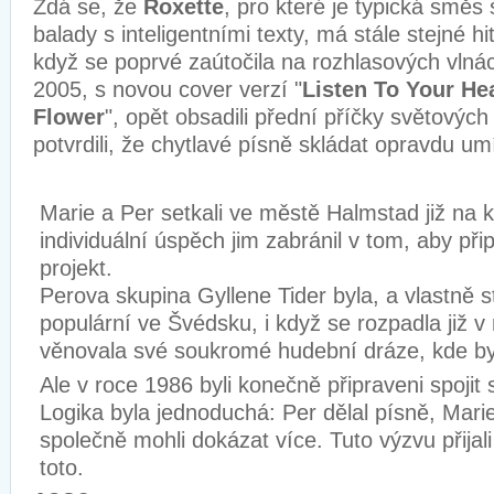
Zdá se, že
Roxette
, pro které je typická smě
balady s inteligentními texty, má stále stejné hi
když se poprvé zaútočila na rozhlasových vlná
2005, s novou cover verzí "
Listen To Your He
Flower
", opět obsadili přední příčky světových
potvrdili, že chytlavé písně skládat opravdu um
Marie a Per setkali ve městě Halmstad již na ko
individuální úspěch jim zabránil v tom, aby při
projekt.
Perova skupina Gyllene Tider byla, a vlastně stá
populární ve Švédsku, i když se rozpadla již v
věnovala své soukromé hudební dráze, kde by
Ale v roce 1986 byli konečně připraveni spojit s
Logika byla jednoduchá: Per dělal písně, Mari
společně mohli dokázat více. Tuto výzvu přijal
toto.