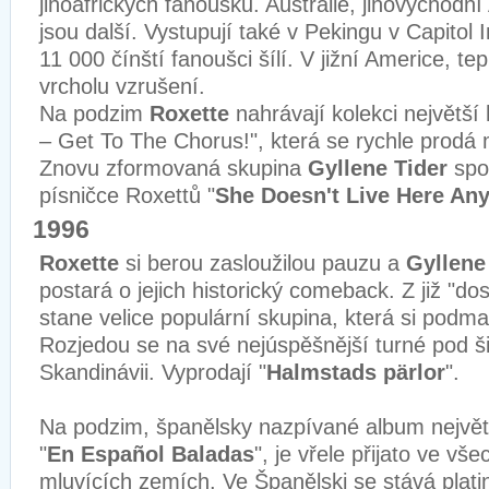
jihoafrických fanoušků. Austrálie, jihovýchodní
jsou další. Vystupují také v Pekingu v Capitol
11 000 čínští fanoušci šílí. V jižní Americe, t
vrcholu vzrušení.
Na podzim
Roxette
nahrávají kolekci největší 
– Get To The Chorus!", která se rychle prodá
Znovu zformovaná skupina
Gyllene Tider
spo
písničce Roxettů "
She Doesn't Live Here An
1996
Roxette
si berou zasloužilou pauzu a
Gyllene
postará o jejich historický comeback. Z již "do
stane velice populární skupina, která si podm
Rozjedou se na své nejúspěšnější turné pod 
Skandinávii. Vyprodají "
Halmstads pärlor
".
Na podzim, španělsky nazpívané album nejvě
"
En Español Baladas
", je vřele přijato ve vš
mluvících zemích. Ve Španělski se stává plat