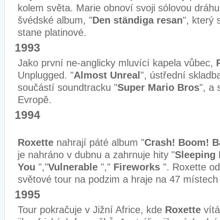
kolem světa. Marie obnoví svoji sólovou dráhu
švédské album, "
Den ständiga resan
", který
stane platinové.
1993
Jako první ne-anglicky mluvící kapela vůbec,
Unplugged. "
Almost Unreal
", ústřední skladb
součástí soundtracku "
Super Mario Bros
", a 
Evropě.
1994
Roxette
nahrají páté album "
Crash! Boom! 
je nahráno v dubnu a zahrnuje hity "
Sleeping 
You
","
Vulnerable
","
Fireworks
". Roxette od
světové tour na podzim a hraje na 47 místech
1995
Tour pokračuje v Jižní Africe, kde
Roxette
vítá