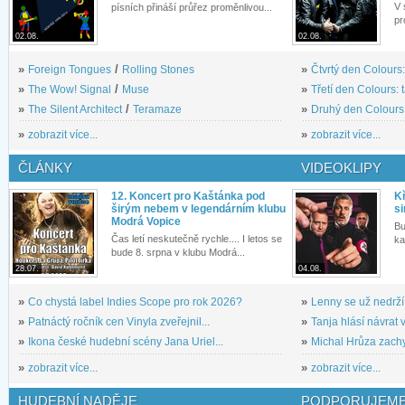
V 
písních přináší průřez proměnlivou...
pr
02.08.
02.08.
»
Foreign Tongues
/
Rolling Stones
»
Čtvrtý den Colours:
»
The Wow! Signal
/
Muse
»
Třetí den Colours: 
»
The Silent Architect
/
Teramaze
»
Druhý den Colours: 
»
zobrazit více...
»
zobrazit více...
ČLÁNKY
VIDEOKLIPY
12. Koncert pro Kaštánka pod
Kř
širým nebem v legendárním klubu
si
Modrá Vopice
Bu
Čas letí neskutečně rychle.... I letos se
ka
bude 8. srpna v klubu Modrá...
28.07.
04.08.
»
Co chystá label Indies Scope pro rok 2026?
»
Lenny se už nedrží
»
Patnáctý ročník cen Vinyla zveřejnil...
»
Tanja hlásí návrat v
»
Ikona české hudební scény Jana Uriel...
»
Michal Hrůza zachyc
»
zobrazit více...
»
zobrazit více...
HUDEBNÍ NADĚJE
PODPORUJEME