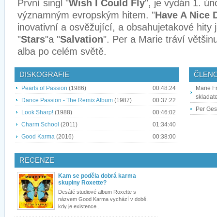
První singl "
Wish I Could Fly
", je vydán 1. ún
významným evropským hitem. "
Have A Nice 
inovativní a osvěžující, a obsahujetakové hity 
"
Stars
"a "
Salvation
". Per a Marie tráví větši
alba po celém světě.
DISKOGRAFIE
ČLEN
Pearls of Passion
(1986)
00:48:24
Marie Fr
skladate
Dance Passion - The Remix Album
(1987)
00:37:22
Per Gess
Look Sharp!
(1988)
00:46:02
Charm School
(2011)
01:34:40
Good Karma
(2016)
00:38:00
RECENZE
Kam se poděla dobrá karma
skupiny Roxette?
Desáté studiové album Roxette s
názvem Good Karma vychází v době,
kdy je existence...