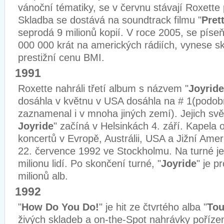
vánoční tématiky, se v červnu stávají Roxette 
Skladba se dostává na soundtrack filmu "
Pret
seprodá 9 milionů kopií. V roce 2005, se píseň
000 000 krát na amerických rádiích, vynese sk
prestižní cenu BMI.
1991
Roxette nahráli třetí album s názvem "
Joyride
dosáhla v květnu v USA dosáhla na # 1(podob
zaznamenal i v mnoha jiných zemí). Jejich svě
Joyride
" začíná v Helsinkách 4. září. Kapela 
koncertů v Evropě, Austrálii, USA a Jižní Amer
22. července 1992 ve Stockholmu. Na turné je 
milionu lidí. Po skončení turné, "
Joyride
" je p
milionů alb.
1992
"
How Do You Do!
" je hit ze čtvrtého alba "
Tou
živých skladeb a on-the-Spot nahrávky poříz