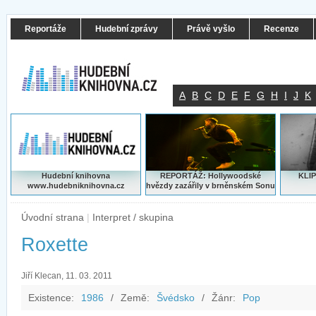
Reportáže
Hudební zprávy
Právě vyšlo
Recenze
A
B
C
D
E
F
G
H
I
J
K
Hudební knihovna
REPORTÁŽ: Hollywoodské
KLIP
www.hudebniknihovna.cz
hvězdy zazářily v brněnském Sonu
Úvodní strana
|
Interpret / skupina
Roxette
Jiří Klecan, 11. 03. 2011
Existence:
1986
/
Země:
Švédsko
/
Žánr:
Pop