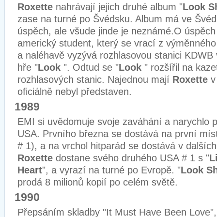
Roxette
nahrávají jejich druhé album "
Look S
zase na turné po Švédsku. Album má ve Švéd
úspěch, ale všude jinde je neznámé.
O úspěch 
americký student, který se vrací z výměnnéh
a naléhavě vyzývá rozhlasovou stanici KDWB 
hře "
Look
". Odtud se "
Look
" rozšířil na kaze
rozhlasových stanic. Najednou mají
Roxette
v 
oficiálně nebyl představen.
1989
EMI si uvědomuje svoje zaváhání a narychlo p
USA. Prvního března se dostává na první mís
# 1), a na vrchol hitparád se dostává v dalšíc
Roxette
dostane svého druhého USA # 1 s "
L
Heart
", a vyrazí na turné po Evropě. "
Look Sh
prodá 8 milionů kopií po celém světě.
1990
Přepsáním skladby "It Must Have Been Love",