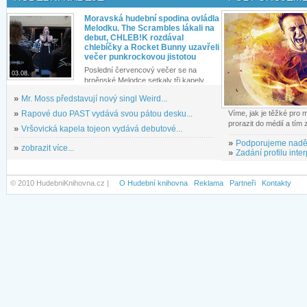
Moravská hudební spodina ovládla
Melodku. The Scrambles lákali na
debut, CHLEB!K rozdával
chlebíčky a Rocket Bunny uzavřeli
večer punkrockovou jistotou
Poslední červencový večer se na
03.08.
brněnské Melodce setkaly tři kapely...
»
Mr. Moss představují nový singl Weird...
»
Rapové duo PAST vydává svou pátou desku...
Víme, jak je těžké pro
prorazit do médií a tím
»
Vršovická kapela tojeon vydává debutové...
»
Podporujeme nadě
»
zobrazit více...
»
Zadání profilu inter
© 2010 HudebniKnihovna.cz |
O Hudební knihovna
Reklama
Partneři
Kontakty