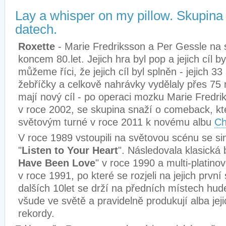
Lay a whisper on my pillow. Skupina
datech.
Roxette
- Marie Fredriksson a Per Gessle na 
koncem 80.let. Jejich hra byl pop a jejich cíl by
můžeme říci, že jejich cíl byl splněn - jejich 33
žebříčky a celkově nahrávky vydělaly přes 75 
mají nový cíl - po operaci mozku Marie Fredri
v roce 2002, se skupina snaží o comeback, kt
světovým turné v roce 2011 k novému albu
Ch
V roce 1989 vstoupili na světovou scénu se si
"
Listen to Your Heart
". Následovala klasická 
Have Been Love
" v roce 1990 a multi-platino
v roce 1991, po které se rozjeli na jejich první
dalších 10let se drží na předních místech hud
všude ve světě a pravidelně produkují alba jejic
rekordy.