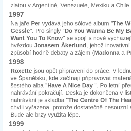
zlatou v Argentině, Venezuele, Mexiku a Chile.
1997
Na jaře
Per
vydává jeho sólové album "
The W
Gessle
". Pro singly "
Do You Wanna Be My B
Want You To Know
" se spojí s nově vycházej
hvězdou
Jonasem Åkerlund
, jehož inovativní
způsobí hodně debaty a zájem (
Madonna
a
P
1998
Roxette
jsou opět připraveni do práce. V lednu 
ve Španělsku, kde začínají připravovat materiá
šestého alba "
Have A Nice Day
". Po letní př
nahrávání pokračují. Deska je dokončena v lis
nahrávání je skladba "
The Centre Of The Hea
chvíli vyřazena, protože dostatečně nesouzní
Bude ale brzy využita lépe.
1999