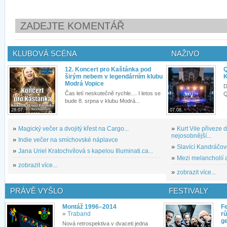
ZADEJTE KOMENTÁŘ
KLUBOVÁ SCÉNA
NAŽIVO
12. Koncert pro Kaštánka pod
Q
širým nebem v legendárním klubu
K
Modrá Vopice
D
Čas letí neskutečně rychle.... I letos se
Q
bude 8. srpna v klubu Modrá...
28.07.
07.08.
»
Magický večer a dvojitý křest na Cargo...
»
Kurt Vile přiveze
nejosobnější...
»
Indie večer na smíchovské náplavce
»
Slavící Kandráčov
»
Jana Uriel Kratochvílová s kapelou Illuminati.ca...
»
Mezi melancholií a
»
zobrazit více...
»
zobrazit více...
PRÁVĚ VYŠLO
FESTIVALY
Montáž 1996–2014
Fe
»
Traband
rů
g
Nová retrospektiva v dvaceti jedna