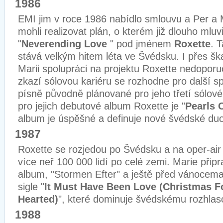
1986
EMI jim v roce 1986 nabídlo smlouvu a Per a
mohli realizovat plán, o kterém již dlouho mluvili
"
Neverending Love
" pod jménem
Roxette
. 
stává velkým hitem léta ve Švédsku. I přes ška
Marii spolupráci na projektu Roxette nedoporuč
zkazí sólovou kariéru se rozhodne pro další sp
písně původně plánované pro jeho třetí sólové
pro jejich debutové album Roxette je "
Pearls 
album je úspěšné a definuje nové švédské duo
1987
Roxette se rozjedou po Švédsku a na oper-air f
více neř 100 000 lidí po celé zemi. Marie připr
album, "Stormen Efter" a ještě před vánocema
sigle "
It Must Have Been Love (Christmas F
Hearted)
", které dominuje švédskému rozhlas
1988