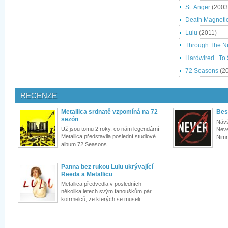
St. Anger
(2003
Death Magneti
Lulu
(2011)
Through The N
Hardwired...To 
72 Seasons
(2
RECENZE
Metallica srdnatě vzpomíná na 72
Bes
sezón
Návš
Už jsou tomu 2 roky, co nám legendární
Neve
Metallica představila poslední studiové
Nimró
album 72 Seasons....
Panna bez rukou Lulu ukrývající
Reeda a Metallicu
Metallica předvedla v posledních
několika letech svým fanouškům pár
kotrmelců, ze kterých se museli...