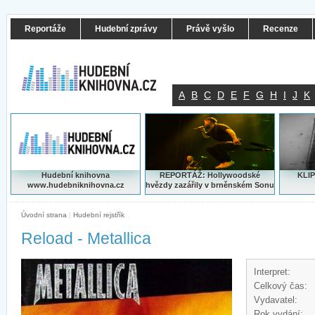
Reportáže
Hudební zprávy
Právě vyšlo
Recenze
A
B
C
D
E
F
G
H
I
J
K
Hudební knihovna
REPORTÁŽ: Hollywoodské
KLIP
www.hudebniknihovna.cz
hvězdy zazářily v brněnském Sonu
Úvodní strana
|
Hudební rejstřík
Reload - Metallica
Interpret:
Celkový čas:
Vydavatel:
Rok vydání: