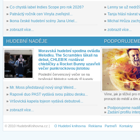
»
Co chystá label Indies Scope pro rok 2026?
»
Lenny se už nedrží
»
Patnáctý ročník cen Vinyla zveřejnil...
»
Tanja hlásí návrat v
»
Ikona české hudební scény Jana Uriel...
»
Michal Hrůza zachyc
»
zobrazit více...
»
zobrazit více...
HUDEBNÍ NADĚJE
PODPORUJEME
Moravská hudební spodina ovládla
Melodku. The Scrambles lákali na
debut, CHLEB!K rozdával
chlebíčky a Rocket Bunny uzavřeli
večer punkrockovou jistotou
Poslední červencový večer se na
03.08.
brněnské Melodce setkaly tři kapely...
»
Mr. Moss představují nový singl Weird...
»
Rapové duo PAST vydává svou pátou desku...
Víme, jak je těžké pro
prorazit do médií a tím
»
Vršovická kapela tojeon vydává debutové...
»
Podporujeme nadě
»
zobrazit více...
»
Zadání profilu inter
© 2010 HudebniKnihovna.cz |
O Hudební knihovna
Reklama
Partneři
Kontakty