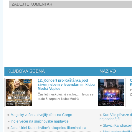
ZADEJTE KOMENTÁŘ
KLUBOVÁ SCÉNA
NAŽIVO
12. Koncert pro Kaštánka pod
Q
širým nebem v legendárním klubu
K
Modrá Vopice
D
Čas letí neskutečně rychle.... I letos se
Q
bude 8. srpna v klubu Modrá...
28.07.
07.08.
»
Magický večer a dvojitý křest na Cargo...
»
Kurt Vile přiveze
nejosobnější...
»
Indie večer na smíchovské náplavce
»
Slavící Kandráčov
»
Jana Uriel Kratochvílová s kapelou Illuminati.ca...
»
Mezi melancholií a