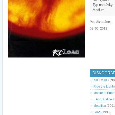
Typ nahrávky:
Medium:
Petr Škrabánek,
03. 06. 2012
DISKOGRAF
Kill´Em All
(198
Ride the Lightn
Master of Pupe
...And Justice fo
Metallica
(1991
Load
(1996)