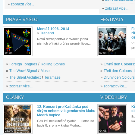
»
zobrazit více...
»
zobrazit více...
PRÁVĚ VYŠLO
FESTIVALY
Montáž 1996–2014
Fe
»
Traband
rů
g
Nová retrospektiva v dvaceti jedna
V 
písních přináší průřez proměnlivou...
pr
02.08.
02.08.
»
Foreign Tongues
/
Rolling Stones
»
Čtvrtý den Colours:
»
The Wow! Signal
/
Muse
»
Třetí den Colours: 
»
The Silent Architect
/
Teramaze
»
Druhý den Colours: 
»
zobrazit více...
»
zobrazit více...
ČLÁNKY
VIDEOKLIPY
12. Koncert pro Kaštánka pod
Kř
širým nebem v legendárním klubu
si
Modrá Vopice
Bu
Čas letí neskutečně rychle.... I letos se
ka
bude 8. srpna v klubu Modrá...
28.07.
04.08.