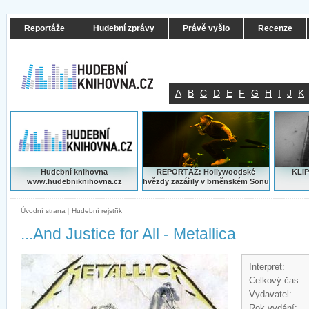
Reportáže
Hudební zprávy
Právě vyšlo
Recenze
A
B
C
D
E
F
G
H
I
J
K
Hudební knihovna
REPORTÁŽ: Hollywoodské
KLIP
www.hudebniknihovna.cz
hvězdy zazářily v brněnském Sonu
Úvodní strana
|
Hudební rejstřík
...And Justice for All - Metallica
Interpret:
Celkový čas:
Vydavatel:
Rok vydání: