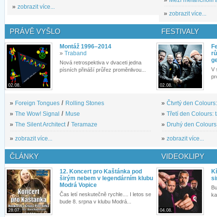
»
zobrazit více...
»
zobrazit více...
PRÁVĚ VYŠLO
FESTIVALY
Montáž 1996–2014
Fe
»
Traband
rů
g
Nová retrospektiva v dvaceti jedna
V 
písních přináší průřez proměnlivou...
pr
02.08.
02.08.
»
Foreign Tongues
/
Rolling Stones
»
Čtvrtý den Colours:
»
The Wow! Signal
/
Muse
»
Třetí den Colours: 
»
The Silent Architect
/
Teramaze
»
Druhý den Colours: 
»
zobrazit více...
»
zobrazit více...
ČLÁNKY
VIDEOKLIPY
12. Koncert pro Kaštánka pod
Kř
širým nebem v legendárním klubu
si
Modrá Vopice
Bu
Čas letí neskutečně rychle.... I letos se
ka
bude 8. srpna v klubu Modrá...
28.07.
04.08.