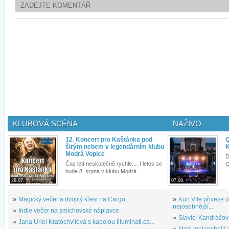
ZADEJTE KOMENTÁŘ
KLUBOVÁ SCÉNA
NAŽIVO
12. Koncert pro Kaštánka pod
Q
širým nebem v legendárním klubu
K
Modrá Vopice
D
Čas letí neskutečně rychle.... I letos se
Q
bude 8. srpna v klubu Modrá...
28.07.
07.08.
»
Magický večer a dvojitý křest na Cargo...
»
Kurt Vile přiveze
nejosobnější...
»
Indie večer na smíchovské náplavce
»
Slavící Kandráčov
»
Jana Uriel Kratochvílová s kapelou Illuminati.ca...
»
Mezi melancholií a