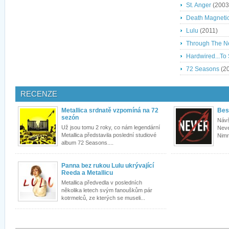
St. Anger
(2003
Death Magneti
Lulu
(2011)
Through The N
Hardwired...To 
72 Seasons
(2
RECENZE
Metallica srdnatě vzpomíná na 72
Bes
sezón
Návš
Už jsou tomu 2 roky, co nám legendární
Neve
Metallica představila poslední studiové
Nimró
album 72 Seasons....
Panna bez rukou Lulu ukrývající
Reeda a Metallicu
Metallica předvedla v posledních
několika letech svým fanouškům pár
kotrmelců, ze kterých se museli...