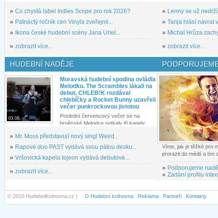
»
Co chystá label Indies Scope pro rok 2026?
»
Lenny se už nedrží
»
Patnáctý ročník cen Vinyla zveřejnil...
»
Tanja hlásí návrat v
»
Ikona české hudební scény Jana Uriel...
»
Michal Hrůza zachyc
»
zobrazit více...
»
zobrazit více...
HUDEBNÍ NADĚJE
PODPORUJEME
Moravská hudební spodina ovládla
Melodku. The Scrambles lákali na
debut, CHLEB!K rozdával
chlebíčky a Rocket Bunny uzavřeli
večer punkrockovou jistotou
Poslední červencový večer se na
03.08.
brněnské Melodce setkaly tři kapely...
»
Mr. Moss představují nový singl Weird...
»
Rapové duo PAST vydává svou pátou desku...
Víme, jak je těžké pro
prorazit do médií a tím
»
Vršovická kapela tojeon vydává debutové...
»
Podporujeme nadě
»
zobrazit více...
»
Zadání profilu inter
© 2010 HudebniKnihovna.cz |
O Hudební knihovna
Reklama
Partneři
Kontakty