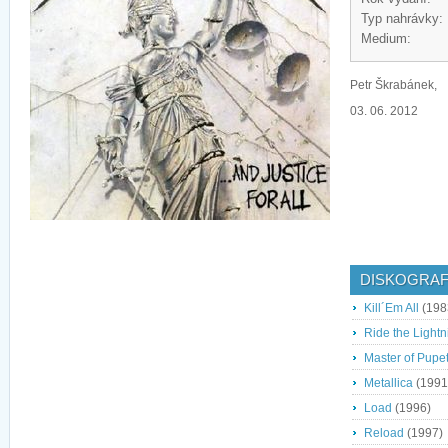
Typ nahrávky:
Medium:
Petr Škrabánek,
03. 06. 2012
DISKOGRAF
Kill´Em All
(198
Ride the Lightn
Master of Pupe
Metallica
(1991
Load
(1996)
Reload
(1997)