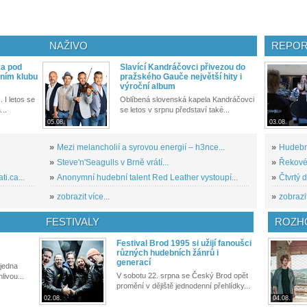
NAŽIVO
REPOR
ka pod
Slavící Kandráčovci přivezou do
ním klubu
pražského Gauče největší hity i
výroční album
. I letos se
Oblíbená slovenská kapela Kandráčovci
...
se letos v srpnu představí také...
05.08.
03.08.
»
Mezi melancholií a syrovou energií – h3nce...
»
Hudební
»
Steve'n'Seagulls v Brně vrátí...
»
Řekové 
i.ca...
»
Anonymní hudební talent Red Leather vystoupí...
»
Čtvrtý 
»
zobrazit více...
»
zobrazit
FESTIVALY
ROZH
Festival Brod 1995 si užijí fanoušci
různých hudebních žánrů i
generací
 jedna
V sobotu 22. srpna se Český Brod opět
livou...
promění v dějiště jednodenní přehlídky...
02.08.
04.08.