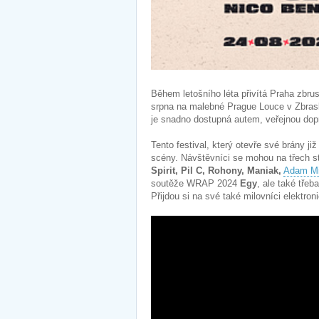
Během letošního léta přivítá Praha zbru
srpna na malebné Prague Louce v Zbrasl
je snadno dostupná autem, veřejnou dop
Tento festival, který otevře své brány j
scény. Návštěvníci se mohou na třech st
Spirit, Pil C, Rohony, Maniak,
Adam Mi
soutěže WRAP 2024
Egy
, ale také třeb
Přijdou si na své také milovníci elektro