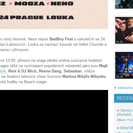
05.08.
su nový festival. Nese název
BadBoy Fest
a uskuteční se 24.
04.08.
avi-Lahovicích. Louka se nachází kousek od Velké Chuchle a
ravou i přívozem.
iž ve 13:00, přinese na stage přední jména současné hudební
ages těšit na vystoupení populárních interpretů jako jsou
Majk
šík
,
Rest & DJ Wich, Renne Dang, Sebastian
, vítěze
a na finalistu televizní show Survivor
Martina Mikýře Mikysku
.
05.08.
nické hudby na Beach stagei.
»
zobrazit v
RECEN
»
Stones 
předvádí..
Album:
For
»
Wow! M