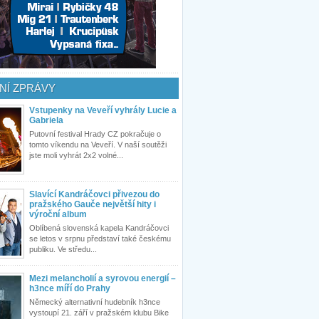
NÍ ZPRÁVY
Vstupenky na Veveří vyhrály Lucie a
Gabriela
Putovní festival Hrady CZ pokračuje o
tomto víkendu na Veveří. V naší soutěži
jste moli vyhrát 2x2 volné...
Slavící Kandráčovci přivezou do
pražského Gauče největší hity i
výroční album
Oblíbená slovenská kapela Kandráčovci
se letos v srpnu představí také českému
publiku. Ve středu...
Mezi melancholií a syrovou energií –
h3nce míří do Prahy
Německý alternativní hudebník h3nce
vystoupí 21. září v pražském klubu Bike