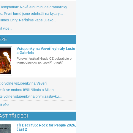
 Temptation: Nové album bude dramaticky...
: První turné jsme odehráli na kytary,...
imes Only: Neřídíme kapelu jako...
t více...
ĚŽE
Vstupenky na Veveří vyhrály Lucie
a Gabriela
Putovní festival Hrady CZ pokračuje o
tomto víkendu na Veveří. V naší...
 o volné vstupenky na Veveří
ník se mohou těšit Nikola a Milan
te volné vstupenky na první zastávku...
t více...
ST TŘI DECI
Tři Deci #35: Rock for People 2026,
část 2