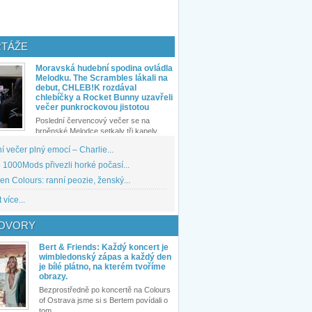
TÁŽE
Moravská hudební spodina ovládla
Melodku. The Scrambles lákali na
debut, CHLEB!K rozdával
chlebíčky a Rocket Bunny uzavřeli
večer punkrockovou jistotou
Poslední červencový večer se na
brněnské Melodce setkaly tři kapely...
 večer plný emocí – Charlie...
1000Mods přivezli horké počasí...
den Colours: ranní peozie, ženský...
 více...
OVORY
Bert & Friends: Každý koncert je
wimbledonský zápas a každý den
je bílé plátno, na kterém tvoříme
obrazy.
Bezprostředně po koncertě na Colours
of Ostrava jsme si s Bertem povídali o
tom,...