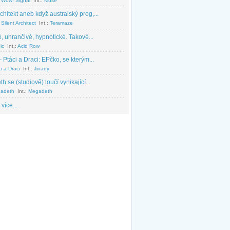
 Wow! Signal
Int.:
Muse
chitekt aneb když australský prog,...
Silent Architect
Int.:
Teramaze
, uhrančivé, hypnotické. Takové...
ic
Int.:
Acid Row
 Ptáci a Draci: EPčko, se kterým...
i a Draci
Int.:
Jinany
 se (studiově) loučí vynikající...
adeth
Int.:
Megadeth
 více...