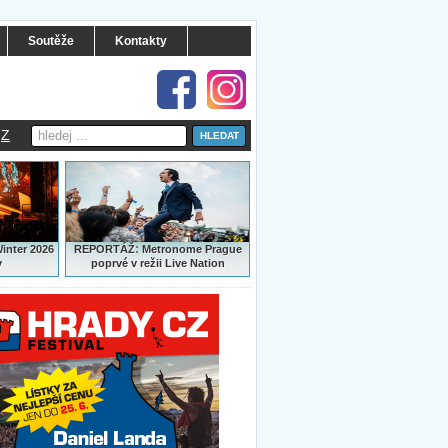
Soutěže
Kontakty
Z
:
Winter 2026
REPORTÁŽ
Metronome Prague
y
poprvé v režii Live Nation