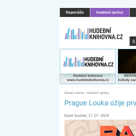
Reportáže
Hudební zprávy
A
Hudební knihovna
REPORT
www.hudebniknihovna.cz
hvězdy zaz
Úvodní strana
|
Hudební zprávy
Prague Louka ožije p
Karel Souček, 17. 07. 2024