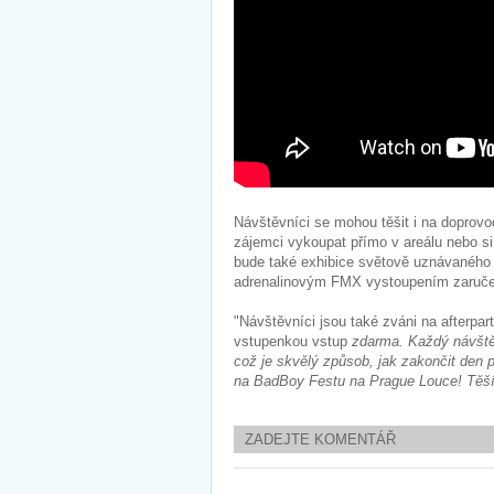
Návštěvníci se mohou těšit i na doprov
zájemci vykoupat přímo v areálu nebo si
bude také exhibice světově uznávaného 
adrenalinovým FMX vystoupením zaruče
"Návštěvníci jsou také zváni na afterpa
vstupenkou vstup
zdarma. Každý návštěv
což je skvělý způsob, jak zakončit den p
na BadBoy Festu na Prague Louce! Těš
ZADEJTE KOMENTÁŘ