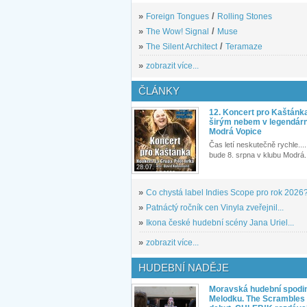
»
Foreign Tongues
/
Rolling Stones
»
The Wow! Signal
/
Muse
»
The Silent Architect
/
Teramaze
»
zobrazit více...
ČLÁNKY
12. Koncert pro Kaštánk
širým nebem v legendár
Modrá Vopice
Čas letí neskutečně rychle.... 
bude 8. srpna v klubu Modrá.
28.07.
»
Co chystá label Indies Scope pro rok 2026
»
Patnáctý ročník cen Vinyla zveřejnil...
»
Ikona české hudební scény Jana Uriel...
»
zobrazit více...
HUDEBNÍ NADĚJE
Moravská hudební spodin
Melodku. The Scrambles l