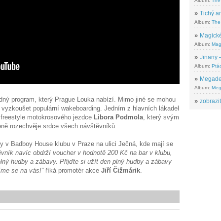
Album:
The
»
Tichý ar
Album:
The 
»
Magické
Album:
Mag
»
Jinany –
Album:
Ptác
»
Megadeth
Album:
Meg
odný program, který Prague Louka nabízí. Mimo jiné se mohou
»
zobrazit
 vyzkoušet populární wakeboarding. Jedním z hlavních lákadel
freestyle motokrosového jezdce
Libora Podmola
, který svým
ně rozechvěje srdce všech návštěvníků.
rty v Badboy House klubu v Praze na ulici Ječná, kde mají se
ník navíc obdrží voucher v hodnotě 200 Kč na bar v klubu,
lný hudby a zábavy. Přijďte si užít den plný hudby a zábavy
íme se na vás!”
říká promotér akce
Jiří Čižmárik
.