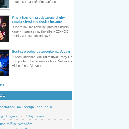
Jesus, kde fanouškům nabídne...
Kříž a kamení představuje druhý
singl z chystané desky Insanie
Bude to boj, ale neboj byl prvním singlem
kapely Insania z nového alba NEO-NOE,
které vyjde na podzim 2026....
Soutěž o volné vstupenky na Veveří
Putovní hudebně-kulturní festival Hrady CZ
míří po Točníku, Kunětické hoře, Švihově a
Hluboké nad Vltavou...
íce...
ZE
nestárnou, na Foreign Tongues se
.
eign Tongues
Int.:
Rolling Stones
use míří ke hvězdám