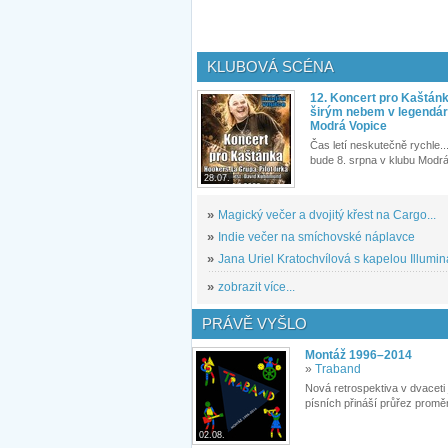
KLUBOVÁ SCÉNA
12. Koncert pro Kaštán
širým nebem v legendár
Modrá Vopice
Čas letí neskutečně rychle...
bude 8. srpna v klubu Modrá
28.07.
»
Magický večer a dvojitý křest na Cargo...
»
Indie večer na smíchovské náplavce
»
Jana Uriel Kratochvílová s kapelou Illuminat
»
zobrazit více...
PRÁVĚ VYŠLO
Montáž 1996–2014
»
Traband
Nová retrospektiva v dvaceti
písních přináší průřez proměn
02.08.