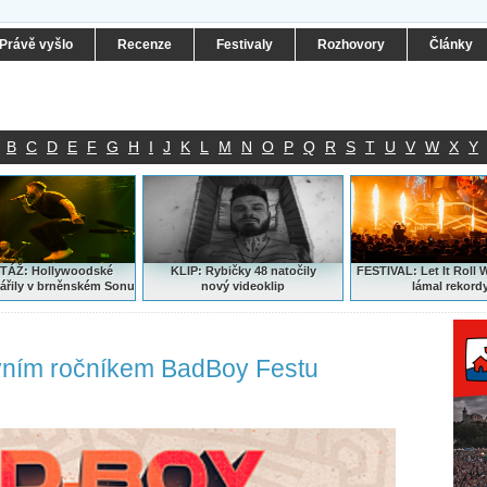
Právě vyšlo
Recenze
Festivaly
Rozhovory
Články
B
C
D
E
F
G
H
I
J
K
L
M
N
O
P
Q
R
S
T
U
V
W
X
Y
ÁŽ: Hollywoodské
KLIP: Rybičky 48 natočily
FESTIVAL:
Let It Roll 
ářily v brněnském Sonu
nový
videoklip
lámal rekord
rvním ročníkem BadBoy Festu