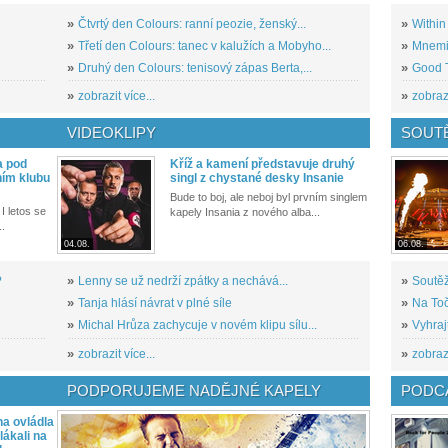
»
Čtvrtý den Colours: ranní peozie, ženský...
»
Within
»
Třetí den Colours: tanec v kalužích a Mobyho...
»
Mnemic
»
Druhý den Colours: tenisový zápas Berta,...
»
Good T
»
zobrazit více...
»
zobrazi
VIDEOKLIPY
SOUT
a pod
Kříž a kamení představuje druhý
ním klubu
singl z chystané desky Insanie
Bude to boj, ale neboj byl prvním singlem
I letos se
kapely Insania z nového alba...
..
04.08.
06.08.
?
»
Lenny se už nedrží zpátky a nechává...
»
Soutěž
»
Tanja hlásí návrat v plné síle
»
Na Toč
»
Michal Hrůza zachycuje v novém klipu sílu...
»
Vyhraj
»
zobrazit více...
»
zobrazi
PODPORUJEME NADĚJNÉ KAPELY
PODCA
a ovládla
ákali na