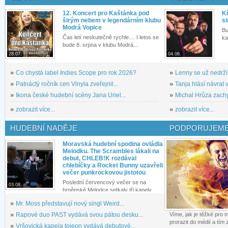
12. Koncert pro Kaštánka pod
Kř
širým nebem v legendárním klubu
si
Modrá Vopice
Bu
Čas letí neskutečně rychle.... I letos se
ka
bude 8. srpna v klubu Modrá...
28.07.
04.08.
»
Co chystá label Indies Scope pro rok 2026?
»
Lenny se už nedrží
»
Patnáctý ročník cen Vinyla zveřejnil...
»
Tanja hlásí návrat v
»
Ikona české hudební scény Jana Uriel...
»
Michal Hrůza zachyc
»
zobrazit více...
»
zobrazit více...
HUDEBNÍ NADĚJE
PODPORUJEME
Moravská hudební spodina ovládla
Melodku. The Scrambles lákali na
debut, CHLEB!K rozdával
chlebíčky a Rocket Bunny uzavřeli
večer punkrockovou jistotou
Poslední červencový večer se na
03.08.
brněnské Melodce setkaly tři kapely...
»
Mr. Moss představují nový singl Weird...
»
Rapové duo PAST vydává svou pátou desku...
Víme, jak je těžké pro
prorazit do médií a tím
»
Vršovická kapela tojeon vydává debutové...