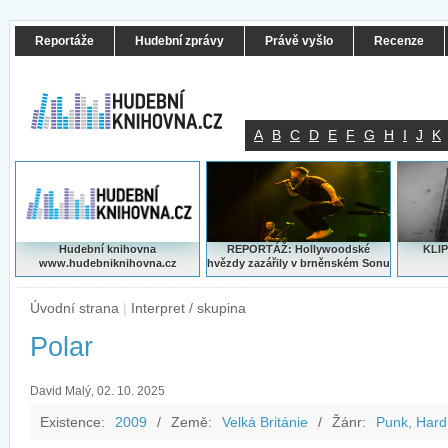
Reportáže
Hudební zprávy
Právě vyšlo
Recenze
A
B
C
D
E
F
G
H
I
J
K
Hudební knihovna
REPORTÁŽ: Hollywoodské
KLIP
www.hudebniknihovna.cz
hvězdy zazářily v brněnském Sonu
Úvodní strana
|
Interpret / skupina
Polar
David Malý, 02. 10. 2025
Existence:
2009
/
Země:
Velká Británie
/
Žánr:
Punk, Hard