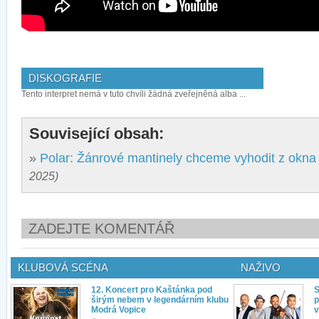
DISKOGRAFIE
Tento interpret nemá v tuto chvíli žádná zveřejněná alba ...
Související obsah:
»
Polar: Žánrové mantinely chceme vyhodit z okna
2025)
ZADEJTE KOMENTÁŘ
KLUBOVÁ SCÉNA
NAŽIVO
12. Koncert pro Kaštánka pod
S
širým nebem v legendárním klubu
p
Modrá Vopice
v