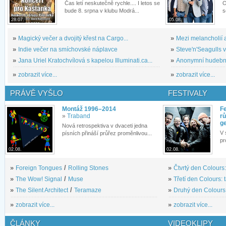
Čas letí neskutečně rychle.... I letos se
O
bude 8. srpna v klubu Modrá...
s
28.07.
05.08.
»
Magický večer a dvojitý křest na Cargo...
»
Mezi melancholií a
»
Indie večer na smíchovské náplavce
»
Steve'n'Seagulls v 
»
Jana Uriel Kratochvílová s kapelou Illuminati.ca...
»
Anonymní hudební 
»
zobrazit více...
»
zobrazit více...
PRÁVĚ VYŠLO
FESTIVALY
Montáž 1996–2014
Fe
»
Traband
rů
g
Nová retrospektiva v dvaceti jedna
V 
písních přináší průřez proměnlivou...
pr
02.08.
02.08.
»
Foreign Tongues
/
Rolling Stones
»
Čtvrtý den Colours:
»
The Wow! Signal
/
Muse
»
Třetí den Colours: 
»
The Silent Architect
/
Teramaze
»
Druhý den Colours: 
»
zobrazit více...
»
zobrazit více...
ČLÁNKY
VIDEOKLIPY