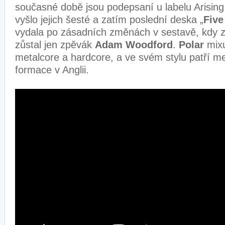
současné době jsou podepsaní u labelu Arising
vyšlo jejich šesté a zatím poslední deska „
Five
vydala po zásadních změnách v sestavě, kdy z
zůstal jen zpěvák
Adam Woodford
.
Polar
mix
metalcore a hardcore, a ve svém stylu patří m
formace v Anglii.