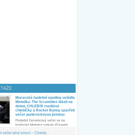
TÁŽE
Moravská hudební spodina ovládla
Melodku. The Scrambles lákali na
debut, CHLEB!K rozdával
chlebíčky a Rocket Bunny uzavřeli
večer punkrockovou jistotou
Poslední červencový večer se na
brněnské Melodce setkaly tři kapely...
 večer plný emocí – Charlie...