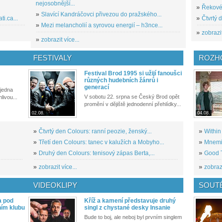
nejosobnější...
»
Řekové 
»
Slavící Kandráčovci přivezou do pražského...
i.ca...
»
Čtvrtý 
»
Mezi melancholií a syrovou energií – h3nce...
»
zobrazit
»
zobrazit více...
FESTIVALY
ROZH
Festival Brod 1995 si užijí fanoušci
různých hudebních žánrů i
generací
 jedna
V sobotu 22. srpna se Český Brod opět
livou...
promění v dějiště jednodenní přehlídky...
02.08.
04.08.
»
Čtvrtý den Colours: ranní peozie, ženský...
»
Within
»
Třetí den Colours: tanec v kalužích a Mobyho...
»
Mnemic
»
Druhý den Colours: tenisový zápas Berta,...
»
Good T
»
zobrazit více...
»
zobrazi
VIDEOKLIPY
SOUT
a pod
Kříž a kamení představuje druhý
ním klubu
singl z chystané desky Insanie
Bude to boj, ale neboj byl prvním singlem