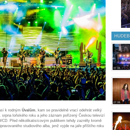
HUDEB
07.08.
07.08.
lásí k rodným
Úvalům
, kam se pravidelně vrací odehrát velký
5. srpna loňského roku a jeho záznam pořízený Českou televizí
CD. Před několikatisícovým publikem tehdy zazněly kromě
řipravovaného studiového alba, jenž vyjde na jaře příštího roku