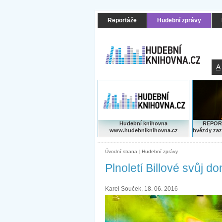
Reportáže
Hudební zprávy
A
Hudební knihovna
REPORT
www.hudebniknihovna.cz
hvězdy zaz
Úvodní strana
|
Hudební zprávy
Plnoletí Billové svůj d
Karel Souček, 18. 06. 2016