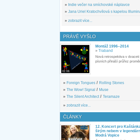
»
Indie večer na smíchovské náplavce
»
Jana Uriel Kratochvílová s kapelou Illuminat
»
zobrazit více...
PRÁVĚ VYŠLO
Montáž 1996–2014
»
Traband
Nová retrospektiva v dvaceti
písních přináší průřez proměn
02.08.
»
Foreign Tongues
/
Rolling Stones
»
The Wow! Signal
/
Muse
»
The Silent Architect
/
Teramaze
»
zobrazit více...
ČLÁNKY
12. Koncert pro Kaštánk
širým nebem v legendár
Modrá Vopice