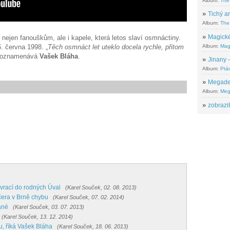
Album:
The
»
Tichý ar
Album:
The 
»
Magické
nejen fanouškům, ale i kapele, která letos slaví osmnáctiny.
Album:
Mag
6. června 1998. „
Těch osmnáct let uteklo docela rychle, přitom
oznamenává
Vašek Bláha
.
»
Jinany –
Album:
Ptác
»
Megadeth
Album:
Meg
»
zobrazit
vrací do rodných Úval
(Karel Souček, 02. 08. 2013)
čera v Brně chybu
(Karel Souček, 07. 02. 2014)
ané
(Karel Souček, 03. 07. 2013)
(Karel Souček, 13. 12. 2014)
, říká Vašek Bláha
(Karel Souček, 18. 06. 2013)