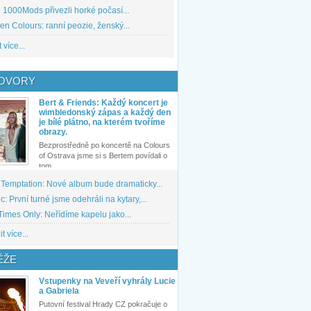
1000Mods přivezli horké počasí...
den Colours: ranní peozie, ženský...
 více...
OVORY
Bert & Friends: Každý koncert je
wimbledonský zápas a každý den
je bílé plátno, na kterém tvoříme
obrazy.
Bezprostředně po koncertě na Colours
of Ostrava jsme si s Bertem povídali o
tom,...
 Temptation: Nové album bude dramaticky...
: První turné jsme odehráli na kytary,...
imes Only: Neřídíme kapelu jako...
t více...
ĚŽE
Vstupenky na Veveří vyhrály Lucie
a Gabriela
Putovní festival Hrady CZ pokračuje o