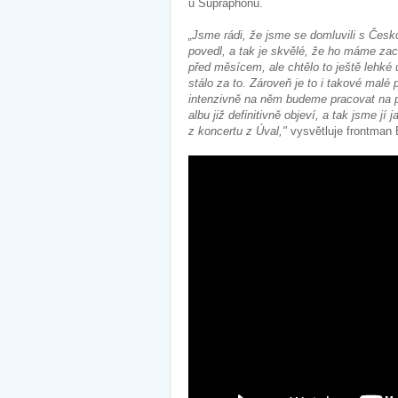
u Supraphonu.
„Jsme rádi, že jsme se domluvili s Česk
povedl, a tak je skvělé, že ho máme zach
před měsícem, ale chtělo to ještě lehké 
stálo za to. Zároveň je to i takové malé
intenzivně na něm budeme pracovat na p
albu již definitivně objeví, a tak jsme jí 
z koncertu z Úval,"
vysvětluje frontman 