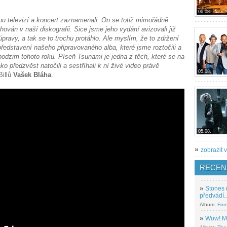
06.08.
ou televizí a koncert zaznamenali. On se totiž mimořádně
ován v naší diskografii. Sice jsme jeho vydání avizovali již
úpravy, a tak se to trochu protáhlo. Ale myslím, že to zdržení
 představení našeho připravovaného alba, které jsme roztočili a
odzim tohoto roku. Píseň Tsunami je jedna z těch, které se na
jako předzvěst natočili a sestříhali k ní živé video právě
05.08.
Billů
Vašek Bláha
.
05.08.
»
zobrazit v
RECEN
»
Stones 
předvádí..
Album:
For
»
Wow! M