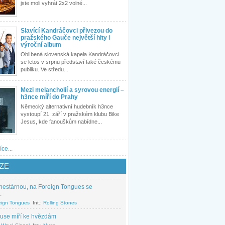
jste moli vyhrát 2x2 volné...
Slavící Kandráčovci přivezou do
pražského Gauče největší hity i
výroční album
Oblíbená slovenská kapela Kandráčovci
se letos v srpnu představí také českému
publiku. Ve středu...
Mezi melancholií a syrovou energií –
h3nce míří do Prahy
Německý alternativní hudebník h3nce
vystoupí 21. září v pražském klubu Bike
Jesus, kde fanouškům nabídne...
íce...
ZE
nestárnou, na Foreign Tongues se
.
eign Tongues
Int.:
Rolling Stones
use míří ke hvězdám