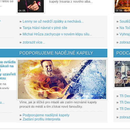
I letos se
kapely Insania z nového alba...
..
04.08.
06.08.
?
»
Lenny se už nedrží zpátky a nechává...
»
Soutěž
»
Tanja hlásí návrat v plné síle
»
Na Toč
»
Michal Hrůza zachycuje v novém klipu sílu...
»
Vyhraj
»
zobrazit více...
»
zobrazi
PODPORUJEME NADĚJNÉ KAPELY
PODCA
a ovládla
ákali na
l
y uzavřeli
otou
e na
19.07.
kapely...
»
Tři De
...
Víme, jak je těžké pro mladé ale zatím neznámé kapely
»
Tři De
prorazit do médií a tím získat nové fanoušky.
»
Tři De
»
Podporujeme nadějné kapely
»
zobrazi
»
Zadání profilu interpreta