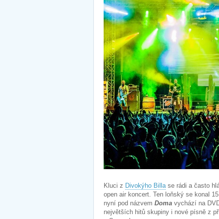
Kluci z
Divokýho Billa
se rádi a často h
open air koncert. Ten loňský se konal 1
nyní pod názvem
Doma
vychází na DVD/
největších hitů skupiny i nové písně z p