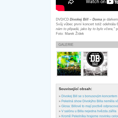
DVD/CD
Divokej Bill – Doma
je dárkem 
Svůj vůbec první koncert totiž odehrála 
nám to připadá, jako by to bylo včera,"
p
Foto: Marek Žídek
GALERIE
Související obsah:
»
Divokej Bill se s bonusovým koncertem 
»
Pekelná show Divokýho Billa neměla v
»
Glosa: Billové to mají poctivě odpracov
»
V salónu u Billa nejedna hvězda zářila
»
Kromě Pekelníka hrajeme novinku celou