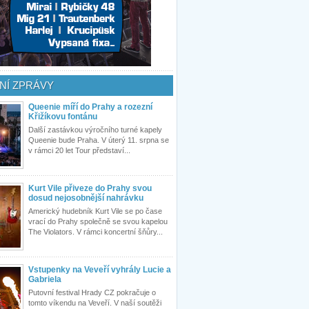
NÍ ZPRÁVY
Queenie míří do Prahy a rozezní
Křižíkovu fontánu
Další zastávkou výročního turné kapely
Queenie bude Praha. V úterý 11. srpna se
v rámci 20 let Tour představí...
Kurt Vile přiveze do Prahy svou
dosud nejosobnější nahrávku
Americký hudebník Kurt Vile se po čase
vrací do Prahy společně se svou kapelou
The Violators. V rámci koncertní šňůry...
Vstupenky na Veveří vyhrály Lucie a
Gabriela
Putovní festival Hrady CZ pokračuje o
tomto víkendu na Veveří. V naší soutěži