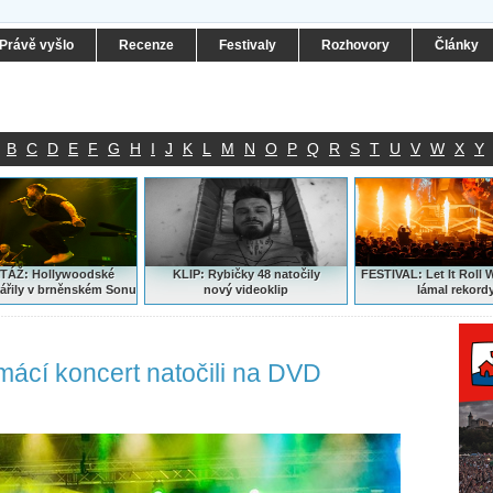
Právě vyšlo
Recenze
Festivaly
Rozhovory
Články
B
C
D
E
F
G
H
I
J
K
L
M
N
O
P
Q
R
S
T
U
V
W
X
Y
ÁŽ: Hollywoodské
KLIP: Rybičky 48 natočily
FESTIVAL:
Let It Roll 
ářily v brněnském Sonu
nový
videoklip
lámal rekord
omácí koncert natočili na DVD