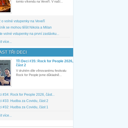
tomto víkendu na Veveří. V naší...
 o volné vstupenky na Veveří
ník se mohou těšit Nikola a Milan
te volné vstupenky na první zastávku...
t více...
ST TŘI DECI
Tři Deci #35: Rock for People 2026,
část 2
V druhém díle věnovanému festivalu
Rock for People jsme důkladně...
ci #34: Rock for People 2026, část...
ci #33: Hudba za Covidu, část 2
ci #32: Hudba za Covidu, část 1
t více...