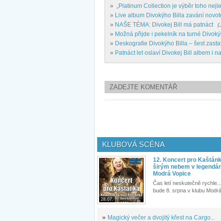
»
„Platinum Collection je výběr toho nej
»
Live album Divokýho Billa zavání novoto
»
NAŠE TÉMA: Divokej Bill má patnáct
(
»
Možná přijde i pekelník na turné Divoký
»
Deskografie Divokýho Billa – šest zast
»
Patnáct let oslaví Divokej Bill albem i n
ZADEJTE KOMENTÁŘ
KLUBOVÁ SCÉNA
12. Koncert pro Kaštán
širým nebem v legendár
Modrá Vopice
Čas letí neskutečně rychle...
bude 8. srpna v klubu Modrá
28.07.
»
Magický večer a dvojitý křest na Cargo...