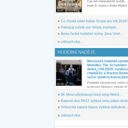
Čas letí neskutečně rychle.... 
bude 8. srpna v klubu Modrá.
28.07.
»
Co chystá label Indies Scope pro rok 2026
»
Patnáctý ročník cen Vinyla zveřejnil...
»
Ikona české hudební scény Jana Uriel...
»
zobrazit více...
HUDEBNÍ NADĚJE
Moravská hudební spodin
Melodku. The Scrambles l
debut, CHLEB!K rozdáva
chlebíčky a Rocket Bunn
večer punkrockovou jist
Poslední červencový večer s
03.08.
brněnské Melodce setkaly tři 
»
Mr. Moss představují nový singl Weird...
»
Rapové duo PAST vydává svou pátou desku
»
Vršovická kapela tojeon vydává debutové...
»
zobrazit více...