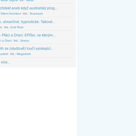
 Wow! Signal
Int.:
Muse
chitekt aneb když australský prog,...
Silent Architect
Int.:
Teramaze
, uhrančivé, hypnotické. Takové...
ic
Int.:
Acid Row
 Ptáci a Draci: EPčko, se kterým...
i a Draci
Int.:
Jinany
 se (studiově) loučí vynikající...
adeth
Int.:
Megadeth
 více...