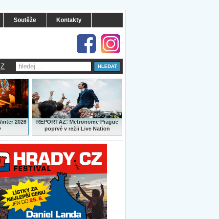
Soutěže
Kontakty
Z
:
Winter 2026
REPORTÁŽ
Metronome Prague
y
poprvé v režii Live Nation