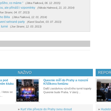
lepšího, co máme.“
(Jitka Fialková, 06. 12. 2015)
u, ale přináší i vzpomínky
(Nikola Halmová, 21. 10. 2014)
Joe Stramr, 04. 07. 2013)
ho Billa
(Jitka Fialková, 12. 01. 2014)
avení sehrané party
(Karel Souček, 03. 07. 2013)
a turné
(Joe Stramr, 12. 03. 2013)
NAŽIVO
REPOR
ka pod
Queenie míří do Prahy a rozezní
ním klubu
Křižíkovu fontánu
Další zastávkou výročního turné kapely
. I letos se
Queenie bude Praha. V úterý...
...
07.08.
03.08.
»
Kurt Vile přiveze do Prahy svou dosud
»
Hudební