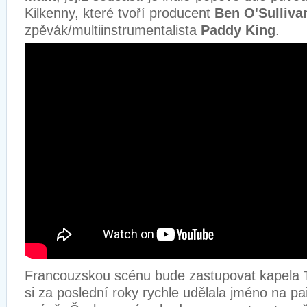
Kilkenny, které tvoří producent
Ben O'Sulliva
zpěvák/multiinstrumentalista
Paddy King
.
Francouzskou scénu bude zastupovat kapela
si za poslední roky rychle udělala jméno na pař