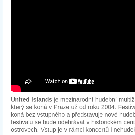
United Islands
je mezinárodní hudební multižá
který se koná v Praze už od roku 2004. Festiv
koná bez vstupného a představuje nové hudeb
festivalu se bude odehrávat v historickém cen
ostrovech. Vstup je v rámci koncertů i nehud