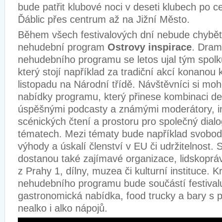
bude patřit klubové noci v deseti klubech po c
Ďáblic přes centrum až na Jižní Město.
Během všech festivalových dní nebude chybět
nehudební program
Ostrovy inspirace
. Dram
nehudebního programu se letos ujal tým spol
který stojí například za tradiční akcí konanou 
listopadu na Národní třídě. Návštěvníci si moh
nabídky programu, který přinese kombinaci de
úspěšnými podcasty a známými moderátory, ins
scénických čtení a prostoru pro společný dial
tématech. Mezi tématy bude například svobod
výhody a úskalí členství v EU či udržitelnost. 
dostanou také zajímavé organizace, lidskoprávn
z Prahy 1, dílny, muzea či kulturní instituce.
nehudebního programu bude součástí festival
gastronomická nabídka, food trucky a bary s 
nealko i alko nápojů.