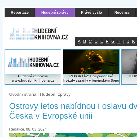
Reportáže
Hudební zprávy
Právě vyšlo
Recenze
A
B
C
D
E
F
G
H
I
J
K
Hudební knihovna
REPORTÁŽ: Hollywoodské
KLIP
www.hudebniknihovna.cz
hvězdy zazářily v brněnském Sonu
Úvodní strana
|
Hudební zprávy
Ostrovy letos nabídnou i oslavu dv
Česka v Evropské unii
Redakce, 08. 03. 2024