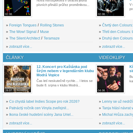
Nová retrospektiva v dvaceti jedna
V 
písních přináší průřez proměnlivou...
pr
02.08.
02.08.
»
Foreign Tongues
/
Rolling Stones
»
Čtvrtý den Colours:
»
The Wow! Signal
/
Muse
»
Třetí den Colours: 
»
The Silent Architect
/
Teramaze
»
Druhý den Colours: 
»
zobrazit více...
»
zobrazit více...
ČLÁNKY
VIDEOKLIPY
12. Koncert pro Kaštánka pod
Kř
širým nebem v legendárním klubu
si
Modrá Vopice
Bu
Čas letí neskutečně rychle.... I letos se
ka
bude 8. srpna v klubu Modrá...
28.07.
04.08.
»
Co chystá label Indies Scope pro rok 2026?
»
Lenny se už nedrží
»
Patnáctý ročník cen Vinyla zveřejnil...
»
Tanja hlásí návrat v
»
Ikona české hudební scény Jana Uriel...
»
Michal Hrůza zachyc
»
zobrazit více...
»
zobrazit více...