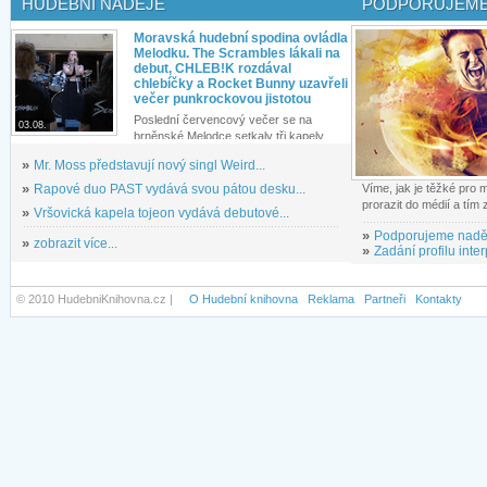
HUDEBNÍ NADĚJE
PODPORUJEME
Moravská hudební spodina ovládla
Melodku. The Scrambles lákali na
debut, CHLEB!K rozdával
chlebíčky a Rocket Bunny uzavřeli
večer punkrockovou jistotou
Poslední červencový večer se na
03.08.
brněnské Melodce setkaly tři kapely...
»
Mr. Moss představují nový singl Weird...
»
Rapové duo PAST vydává svou pátou desku...
Víme, jak je těžké pro
prorazit do médií a tím
»
Vršovická kapela tojeon vydává debutové...
»
Podporujeme nadě
»
zobrazit více...
»
Zadání profilu inter
© 2010 HudebniKnihovna.cz |
O Hudební knihovna
Reklama
Partneři
Kontakty