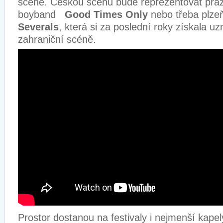
scéně. Českou scénu bude reprezentovat praž
boyband
Good Times Only
nebo třeba plze
Severals
, která si za poslední roky získala uz
zahraniční scéně.
Prostor dostanou na festivaly i nejmenší kapel