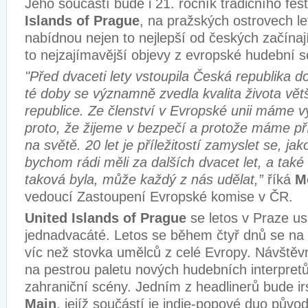
Jeho součástí bude i 21. ročník tradičního fes
Islands of Prague
, na pražských ostrovech le
nabídnou nejen to nejlepší od českých začínaj
to nejzajímavější objevy z evropské hudební s
"Před dvaceti lety vstoupila Česká republika 
té doby se významně zvedla kvalita života větš
republice. Ze členství v Evropské unii máme v
proto, že žijeme v bezpečí a protože máme pří
na světě. 20 let je příležitostí zamyslet se, ja
bychom rádi měli za dalších dvacet let, a také
taková byla, může každý z nás udělat,”
říká
M
vedoucí Zastoupení Evropské komise v ČR.
United Islands of Prague
se letos v Praze us
jednadvacáté. Letos se během čtyř dnů se na 
víc než stovka umělců z celé Evropy. Návštěvn
na pestrou paletu nových hudebních interpretů
zahraniční scény. Jedním z headlinerů bude ir
Main
, jejíž součástí je indie-popové duo pův