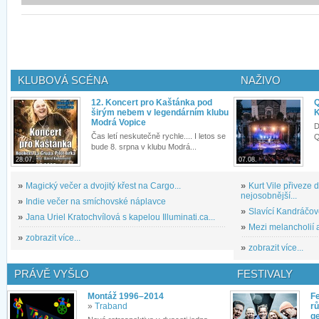
KLUBOVÁ SCÉNA
NAŽIVO
12. Koncert pro Kaštánka pod
Q
širým nebem v legendárním klubu
K
Modrá Vopice
D
Čas letí neskutečně rychle.... I letos se
Q
bude 8. srpna v klubu Modrá...
28.07.
07.08.
»
Magický večer a dvojitý křest na Cargo...
»
Kurt Vile přiveze
nejosobnější...
»
Indie večer na smíchovské náplavce
»
Slavící Kandráčov
»
Jana Uriel Kratochvílová s kapelou Illuminati.ca...
»
Mezi melancholií a
»
zobrazit více...
»
zobrazit více...
PRÁVĚ VYŠLO
FESTIVALY
Montáž 1996–2014
Fe
»
Traband
rů
g