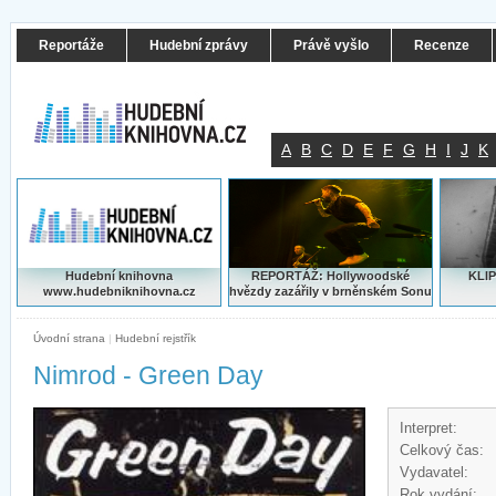
Reportáže
Hudební zprávy
Právě vyšlo
Recenze
A
B
C
D
E
F
G
H
I
J
K
Hudební knihovna
REPORTÁŽ: Hollywoodské
KLIP
www.hudebniknihovna.cz
hvězdy zazářily v brněnském Sonu
Úvodní strana
|
Hudební rejstřík
Nimrod - Green Day
Interpret:
Celkový čas:
Vydavatel:
Rok vydání: