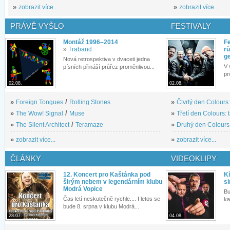
»
zobrazit více...
»
zobrazit více...
PRÁVĚ VYŠLO
FESTIVALY
Montáž 1996–2014
Fe
»
Traband
rů
g
Nová retrospektiva v dvaceti jedna
V 
písních přináší průřez proměnlivou...
pr
02.08.
02.08.
»
Foreign Tongues
/
Rolling Stones
»
Čtvrtý den Colours:
»
The Wow! Signal
/
Muse
»
Třetí den Colours: 
»
The Silent Architect
/
Teramaze
»
Druhý den Colours: 
»
zobrazit více...
»
zobrazit více...
ČLÁNKY
VIDEOKLIPY
12. Koncert pro Kaštánka pod
Kř
širým nebem v legendárním klubu
si
Modrá Vopice
Bu
Čas letí neskutečně rychle.... I letos se
ka
bude 8. srpna v klubu Modrá...
28.07.
04.08.