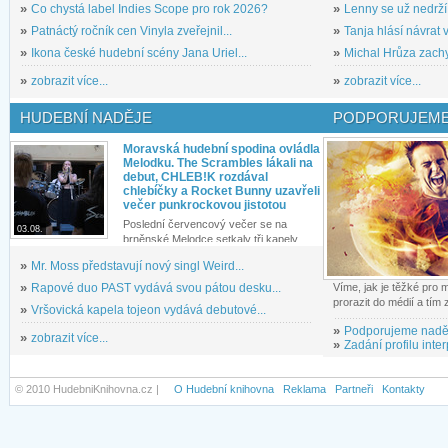
»
Co chystá label Indies Scope pro rok 2026?
»
Lenny se už nedrží
»
Patnáctý ročník cen Vinyla zveřejnil...
»
Tanja hlásí návrat v
»
Ikona české hudební scény Jana Uriel...
»
Michal Hrůza zachyc
»
zobrazit více...
»
zobrazit více...
HUDEBNÍ NADĚJE
PODPORUJEME
Moravská hudební spodina ovládla
Melodku. The Scrambles lákali na
debut, CHLEB!K rozdával
chlebíčky a Rocket Bunny uzavřeli
večer punkrockovou jistotou
Poslední červencový večer se na
03.08.
brněnské Melodce setkaly tři kapely...
»
Mr. Moss představují nový singl Weird...
»
Rapové duo PAST vydává svou pátou desku...
Víme, jak je těžké pro
prorazit do médií a tím
»
Vršovická kapela tojeon vydává debutové...
»
Podporujeme nadě
»
zobrazit více...
»
Zadání profilu inter
© 2010 HudebniKnihovna.cz |
O Hudební knihovna
Reklama
Partneři
Kontakty