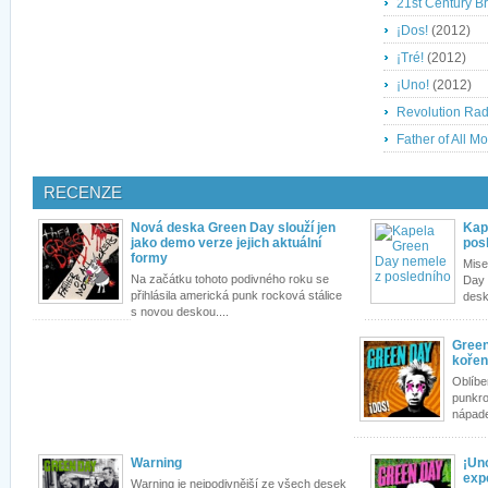
21st Century 
¡Dos!
(2012)
¡Tré!
(2012)
¡Uno!
(2012)
Revolution Rad
Father of All M
RECENZE
Nová deska Green Day slouží jen
Kap
jako demo verze jejich aktuální
pos
formy
Mise
Na začátku tohoto podivného roku se
Day 
přihlásila americká punk rocková stálice
desky
s novou deskou....
Green
koře
Oblíben
punkro
nápade
Warning
¡Uno
exp
Warning je nejpodivnější ze všech desek