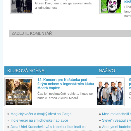
idi
Green Day; není to ani garážová naivita
Před
a jednoduchost...
fano
natol
ZADEJTE KOMENTÁŘ
KLUBOVÁ SCÉNA
NAŽIVO
12. Koncert pro Kaštánka pod
S
širým nebem v legendárním klubu
p
Modrá Vopice
v
Čas letí neskutečně rychle.... I letos se
O
bude 8. srpna v klubu Modrá...
s
28.07.
05.08.
»
Magický večer a dvojitý křest na Cargo...
»
Mezi melancholií a
»
Indie večer na smíchovské náplavce
»
Steve'n'Seagulls v 
»
Jana Uriel Kratochvílová s kapelou Illuminati.ca...
»
Anonymní hudební 