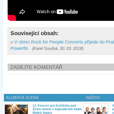
Související obsah:
»
V rámci Rock for People Concerts přijede do Pr
Powerflo
(Karel Souček, 30. 03. 2018)
ZADEJTE KOMENTÁŘ
KLUBOVÁ SCÉNA
NAŽIVO
12. Koncert pro Kaštánka pod
S
širým nebem v legendárním klubu
p
Modrá Vopice
v