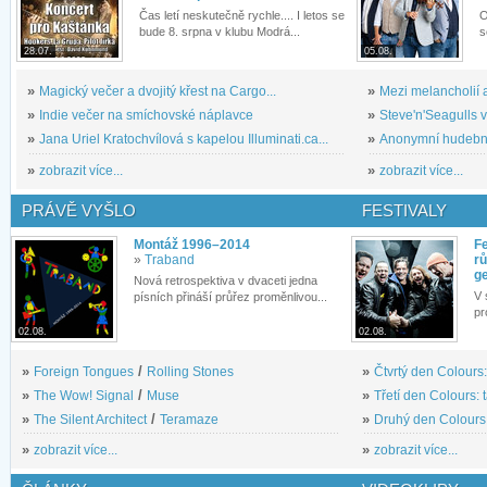
Čas letí neskutečně rychle.... I letos se
O
bude 8. srpna v klubu Modrá...
s
28.07.
05.08.
»
Magický večer a dvojitý křest na Cargo...
»
Mezi melancholií a
»
Indie večer na smíchovské náplavce
»
Steve'n'Seagulls v 
»
Jana Uriel Kratochvílová s kapelou Illuminati.ca...
»
Anonymní hudební 
»
zobrazit více...
»
zobrazit více...
PRÁVĚ VYŠLO
FESTIVALY
Montáž 1996–2014
Fe
»
Traband
rů
g
Nová retrospektiva v dvaceti jedna
V 
písních přináší průřez proměnlivou...
pr
02.08.
02.08.
»
Foreign Tongues
/
Rolling Stones
»
Čtvrtý den Colours:
»
The Wow! Signal
/
Muse
»
Třetí den Colours: 
»
The Silent Architect
/
Teramaze
»
Druhý den Colours: 
»
zobrazit více...
»
zobrazit více...