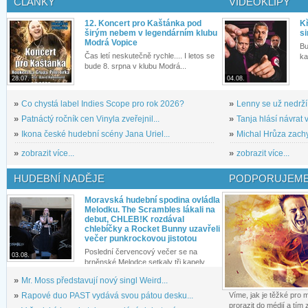
ČLÁNKY
VIDEOKLIPY
12. Koncert pro Kaštánka pod
Kř
širým nebem v legendárním klubu
si
Modrá Vopice
Bu
Čas letí neskutečně rychle.... I letos se
ka
bude 8. srpna v klubu Modrá...
28.07.
04.08.
»
Co chystá label Indies Scope pro rok 2026?
»
Lenny se už nedrží
»
Patnáctý ročník cen Vinyla zveřejnil...
»
Tanja hlásí návrat v
»
Ikona české hudební scény Jana Uriel...
»
Michal Hrůza zachyc
»
zobrazit více...
»
zobrazit více...
HUDEBNÍ NADĚJE
PODPORUJEME
Moravská hudební spodina ovládla
Melodku. The Scrambles lákali na
debut, CHLEB!K rozdával
chlebíčky a Rocket Bunny uzavřeli
večer punkrockovou jistotou
Poslední červencový večer se na
03.08.
brněnské Melodce setkaly tři kapely...
»
Mr. Moss představují nový singl Weird...
»
Rapové duo PAST vydává svou pátou desku...
Víme, jak je těžké pro
prorazit do médií a tím