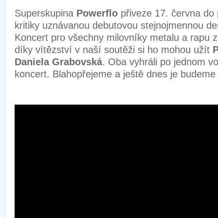
Superskupina
Powerflo
přiveze 17. června do
kritiky uznávanou debutovou stejnojmennou d
Koncert pro všechny milovníky metalu a rapu z
díky vítězství v naší soutěži si ho mohou užít
P
Daniela Grabovská
. Oba vyhráli po jednom v
koncert. Blahopřejeme a ještě dnes je budeme 