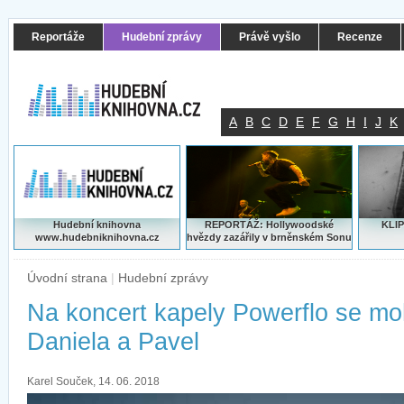
Reportáže
Hudební zprávy
Právě vyšlo
Recenze
A
B
C
D
E
F
G
H
I
J
K
Hudební knihovna
REPORTÁŽ: Hollywoodské
KLIP
www.hudebniknihovna.cz
hvězdy zazářily v brněnském Sonu
Úvodní strana
|
Hudební zprávy
Na koncert kapely Powerflo se mo
Daniela a Pavel
Karel Souček, 14. 06. 2018