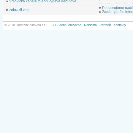
»
Vršovická kapela tojeon vydává debutové...
»
Podporujeme nadě
»
zobrazit více...
»
Zadání profilu inter
© 2010 HudebniKnihovna.cz |
O Hudební knihovna
Reklama
Partneři
Kontakty