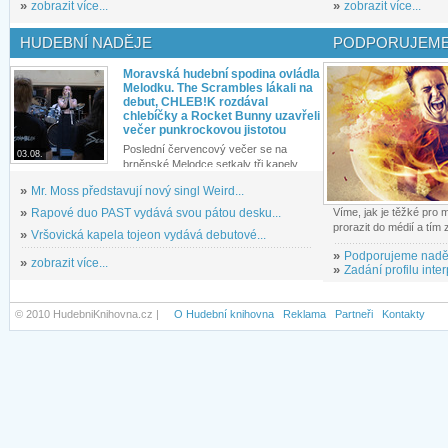
»
zobrazit více...
»
zobrazit více...
HUDEBNÍ NADĚJE
PODPORUJEME
Moravská hudební spodina ovládla
Melodku. The Scrambles lákali na
debut, CHLEB!K rozdával
chlebíčky a Rocket Bunny uzavřeli
večer punkrockovou jistotou
Poslední červencový večer se na
03.08.
brněnské Melodce setkaly tři kapely...
»
Mr. Moss představují nový singl Weird...
»
Rapové duo PAST vydává svou pátou desku...
Víme, jak je těžké pro
prorazit do médií a tím
»
Vršovická kapela tojeon vydává debutové...
»
Podporujeme nadě
»
zobrazit více...
»
Zadání profilu inter
© 2010 HudebniKnihovna.cz |
O Hudební knihovna
Reklama
Partneři
Kontakty