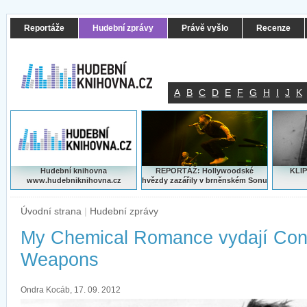
Reportáže
Hudební zprávy
Právě vyšlo
Recenze
A
B
C
D
E
F
G
H
I
J
K
Hudební knihovna
REPORTÁŽ: Hollywoodské
KLIP
www.hudebniknihovna.cz
hvězdy zazářily v brněnském Sonu
Úvodní strana
|
Hudební zprávy
My Chemical Romance vydají Con
Weapons
Ondra Kocáb, 17. 09. 2012