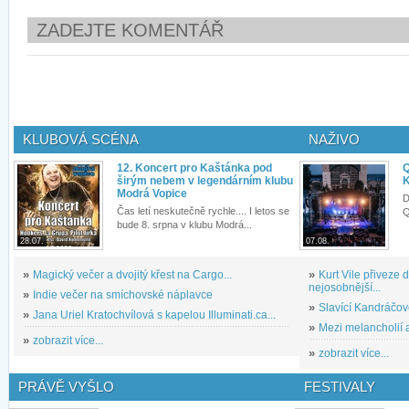
ZADEJTE KOMENTÁŘ
KLUBOVÁ SCÉNA
NAŽIVO
12. Koncert pro Kaštánka pod
Q
širým nebem v legendárním klubu
K
Modrá Vopice
D
Čas letí neskutečně rychle.... I letos se
Q
bude 8. srpna v klubu Modrá...
28.07.
07.08.
»
Magický večer a dvojitý křest na Cargo...
»
Kurt Vile přiveze
nejosobnější...
»
Indie večer na smíchovské náplavce
»
Slavící Kandráčov
»
Jana Uriel Kratochvílová s kapelou Illuminati.ca...
»
Mezi melancholií a
»
zobrazit více...
»
zobrazit více...
PRÁVĚ VYŠLO
FESTIVALY