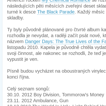
Američtí rockeři
My Chemical Romance
se rozh
následujících pěti měsících zveřejní deset skl
turné k desce
The Black Parade
. Každý měsíc 
skladby.
Ty byly původně plánované pro čtvrté album kap
rozhodla je nevydat, a raději začít psát nové, k
názvem
Danger Days: The True Lives of the Fa
listopadu 2010. Kapela je původně chtěla vydat
svoji činnost, ale nakonec se rozhodli, že teď 
vypustit je ven.
Písně budou vycházet na oboustraných vinylech
konci října.
Celý seznam songů:
30.10. 2012 Boy Division, Tommorow's Money
23.11. 2012 Ambulance, Gun