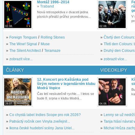
Montáž 1996–2014
Fe
»
Traband
rů
g
Nová retrospektiva v dvaceti jedna
V 
písních přináší průřez proměnlivou...
pr
02.08.
02.08.
»
Foreign Tongues
/
Rolling Stones
»
Čtvrtý den Colours:
»
The Wow! Signal
/
Muse
»
Třetí den Colours: 
»
The Silent Architect
/
Teramaze
»
Druhý den Colours: 
»
zobrazit více...
»
zobrazit více...
ČLÁNKY
VIDEOKLIPY
12. Koncert pro Kaštánka pod
Kř
širým nebem v legendárním klubu
si
Modrá Vopice
Bu
Čas letí neskutečně rychle.... I letos se
ka
bude 8. srpna v klubu Modrá...
28.07.
04.08.
»
Co chystá label Indies Scope pro rok 2026?
»
Lenny se už nedrží
»
Patnáctý ročník cen Vinyla zveřejnil...
»
Tanja hlásí návrat v
»
Ikona české hudební scény Jana Uriel...
»
Michal Hrůza zachyc