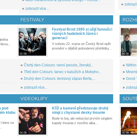
»
zobrazit
»
zobrazit více...
FESTIVALY
ROZH
Festival Brod 1995 si užijí fanoušci
různých hudebních žánrů i
generací
 jedna
V sobotu 22. srpna se Český Brod opět
livou...
promění v dějiště jednodenní přehlídky...
02.08.
04.08.
»
Čtvrtý den Colours: ranní peozie, ženský...
»
Within
»
Třetí den Colours: tanec v kalužích a Mobyho...
»
Mnemic
»
Druhý den Colours: tenisový zápas Berta,...
»
Good T
»
zobrazit více...
»
zobrazi
VIDEOKLIPY
SOUT
a pod
Kříž a kamení představuje druhý
ním klubu
singl z chystané desky Insanie
Bude to boj, ale neboj byl prvním singlem
I letos se
kapely Insania z nového alba...
..
04.08.
06.08.