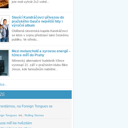
jste moli vyhrát 2x2 volné...
Slavící Kandráčovci přivezou do
pražského Gauče největší hity i
výroční album
Oblíbená slovenská kapela Kandráčovci
se letos v srpnu představí také českému
publiku. Ve středu...
Mezi melancholií a syrovou energií –
h3nce míří do Prahy
Německý alternativní hudebník h3nce
vystoupí 21. září v pražském klubu Bike
Jesus, kde fanouškům nabídne...
íce...
ZE
nestárnou, na Foreign Tongues se
.
eign Tongues
Int.:
Rolling Stones
use míří ke hvězdám