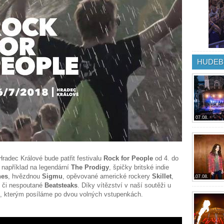
HUDEB
07.08.
Hradec Králové bude patřit festivalu
Rock for People
od 4. do
 například na legendární
The Prodigy
, špičky britské indie
nes
, hvězdnou
Sigmu
, opěvované americké rockery
Skillet
,
07.08.
t či nespoutané
Beatsteaks
. Díky vítězství v naší soutěži u
, kterým posíláme po dvou volných vstupenkách.