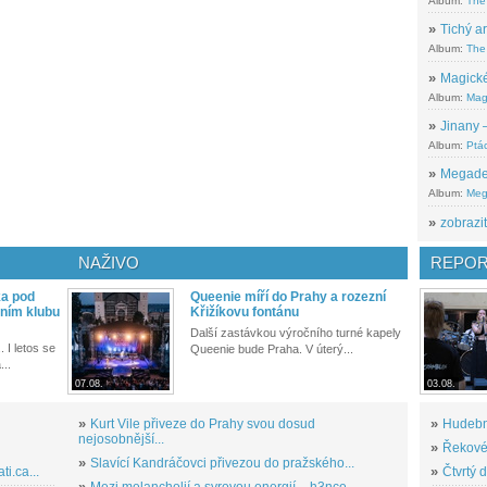
Album:
The
»
Tichý ar
Album:
The 
»
Magické
Album:
Mag
»
Jinany –
Album:
Ptác
»
Megadeth
Album:
Meg
»
zobrazit
NAŽIVO
REPOR
ka pod
Queenie míří do Prahy a rozezní
ním klubu
Křižíkovu fontánu
Další zastávkou výročního turné kapely
. I letos se
Queenie bude Praha. V úterý...
...
07.08.
03.08.
»
Kurt Vile přiveze do Prahy svou dosud
»
Hudební
nejosobnější...
»
Řekové 
»
Slavící Kandráčovci přivezou do pražského...
i.ca...
»
Čtvrtý 
»
Mezi melancholií a syrovou energií – h3nce...