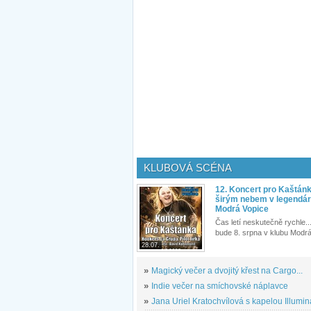
KLUBOVÁ SCÉNA
12. Koncert pro Kaštán
širým nebem v legendár
Modrá Vopice
Čas letí neskutečně rychle...
bude 8. srpna v klubu Modrá
28.07.
»
Magický večer a dvojitý křest na Cargo...
»
Indie večer na smíchovské náplavce
»
Jana Uriel Kratochvílová s kapelou Illuminat