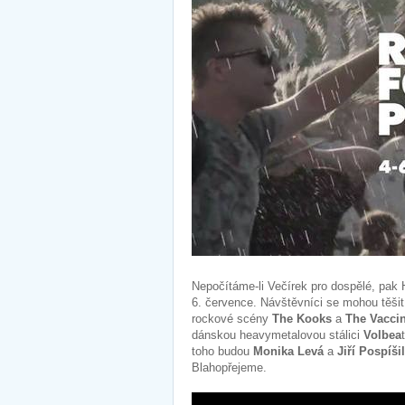
Nepočítáme-li Večírek pro dospělé, pak 
6. července. Návštěvníci se mohou těšit
rockové scény
The Kooks
a
The Vacci
dánskou heavymetalovou stálici
Volbea
toho budou
Monika Levá
a
Jiří Pospíšil
Blahopřejeme.