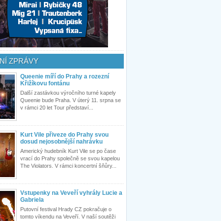
NÍ ZPRÁVY
Queenie míří do Prahy a rozezní
Křižíkovu fontánu
Další zastávkou výročního turné kapely
Queenie bude Praha. V úterý 11. srpna se
v rámci 20 let Tour představí...
Kurt Vile přiveze do Prahy svou
dosud nejosobnější nahrávku
Americký hudebník Kurt Vile se po čase
vrací do Prahy společně se svou kapelou
The Violators. V rámci koncertní šňůry...
Vstupenky na Veveří vyhrály Lucie a
Gabriela
Putovní festival Hrady CZ pokračuje o
tomto víkendu na Veveří. V naší soutěži