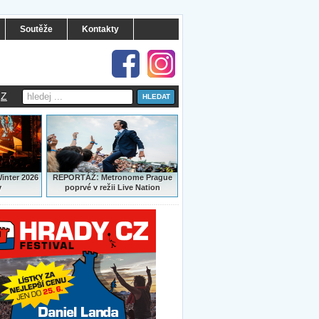
Soutěže
Kontakty
Z
:
Winter 2026
REPORTÁŽ
Metronome Prague
y
poprvé v režii Live Nation