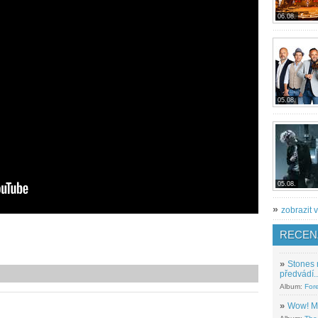
06.08.
05.08.
05.08.
»
zobrazit v
RECEN
»
Stones 
předvádí..
Album:
For
»
Wow! M