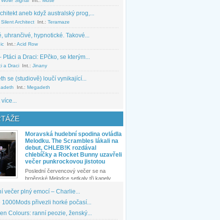
 Wow! Signal
Int.:
Muse
chitekt aneb když australský prog,...
Silent Architect
Int.:
Teramaze
, uhrančivé, hypnotické. Takové...
ic
Int.:
Acid Row
 Ptáci a Draci: EPčko, se kterým...
i a Draci
Int.:
Jinany
 se (studiově) loučí vynikající...
adeth
Int.:
Megadeth
 více...
TÁŽE
Moravská hudební spodina ovládla
Melodku. The Scrambles lákali na
debut, CHLEB!K rozdával
chlebíčky a Rocket Bunny uzavřeli
večer punkrockovou jistotou
Poslední červencový večer se na
brněnské Melodce setkaly tři kapely...
 večer plný emocí – Charlie...
1000Mods přivezli horké počasí...
den Colours: ranní peozie, ženský...