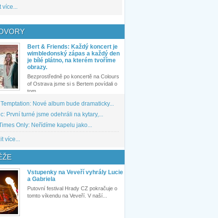
 více...
OVORY
Bert & Friends: Každý koncert je
wimbledonský zápas a každý den
je bílé plátno, na kterém tvoříme
obrazy.
Bezprostředně po koncertě na Colours
of Ostrava jsme si s Bertem povídali o
tom,...
 Temptation: Nové album bude dramaticky...
: První turné jsme odehráli na kytary,...
imes Only: Neřídíme kapelu jako...
t více...
ĚŽE
Vstupenky na Veveří vyhrály Lucie
a Gabriela
Putovní festival Hrady CZ pokračuje o
tomto víkendu na Veveří. V naší...