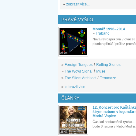
»
zobrazit více...
PRÁVĚ VYŠLO
Montáž 1996–2014
»
Traband
Nová retrospektiva v dvaceti
písních přináší průřez proměn
02.08.
»
Foreign Tongues
/
Rolling Stones
»
The Wow! Signal
/
Muse
»
The Silent Architect
/
Teramaze
»
zobrazit více...
ČLÁNKY
12. Koncert pro Kaštánk
širým nebem v legendár
Modrá Vopice
Čas letí neskutečně rychle.... 
bude 8. srpna v klubu Modrá.
28.07.