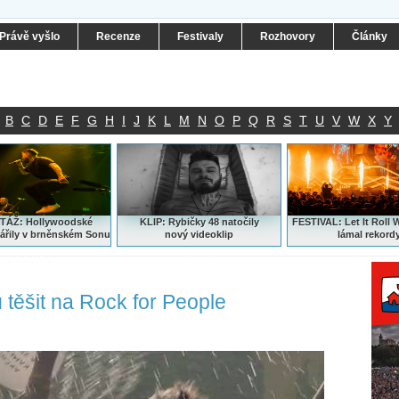
Právě vyšlo
Recenze
Festivaly
Rozhovory
Články
B
C
D
E
F
G
H
I
J
K
L
M
N
O
P
Q
R
S
T
U
V
W
X
Y
ÁŽ: Hollywoodské
KLIP: Rybičky 48 natočily
FESTIVAL:
Let It Roll 
ářily v brněnském Sonu
nový
videoklip
lámal rekord
 těšit na Rock for People