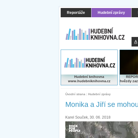
Reportáže
Hudební zprávy
A
Hudební knihovna
REPORT
www.hudebniknihovna.cz
hvězdy zaz
Úvodní strana
|
Hudební zprávy
Monika a Jiří se mohou
Karel Souček, 30. 06. 2018