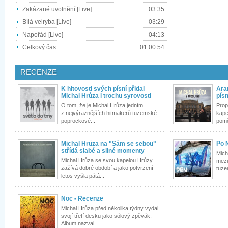
Zakázané uvolnění [Live]
03:35
Bílá velryba [Live]
03:29
Napořád [Live]
04:13
Celkový čas:
01:00:54
RECENZE
K hitovosti svých písní přidal
Ara
Michal Hrůza i trochu syrovosti
pís
O tom, že je Michal Hrůza jedním
Prop
z nejvýraznějších hitmakerů tuzemské
kape
poprockové...
pomě
Michal Hrůza na "Sám se sebou"
Po 
střídá slabé a silné momenty
Mich
Michal Hrůza se svou kapelou Hrůzy
mezi
zažívá dobré období a jako potvrzení
tuze
letos vyšla pátá...
Noc - Recenze
Michal Hrůza před několika týdny vydal
svojí třetí desku jako sólový zpěvák.
Album nazval...