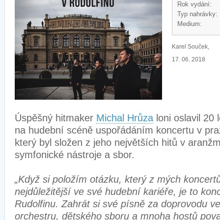
Rok vydání:
Typ nahrávky:
Medium:
Karel Souček,
17. 06. 2018
Úspěšný hitmaker
Michal Hrůza
loni oslavil 20
na hudební scéně uspořádáním koncertu v p
který byl složen z jeho největších hitů v ara
symfonické nástroje a sbor.
„Když si položím otázku, který z mých koncertů
nejdůležitější ve své hudební kariéře, je to ko
Rudolfinu. Zahrát si své písně za doprovodu v
orchestru, dětského sboru a mnoha hostů pova