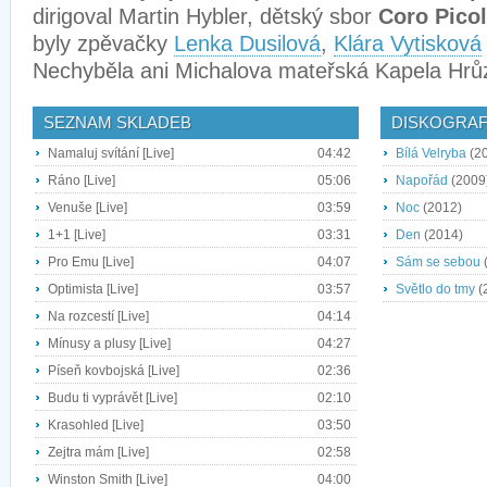
dirigoval Martin Hybler, dětský sbor
Coro Pico
byly zpěvačky
Lenka Dusilová
,
Klára Vytisková
Nechyběla ani Michalova mateřská Kapela Hrů
SEZNAM SKLADEB
DISKOGRAF
Namaluj svítání [Live]
04:42
Bílá Velryba
(2
Ráno [Live]
05:06
Napořád
(2009
Venuše [Live]
03:59
Noc
(2012)
1+1 [Live]
03:31
Den
(2014)
Pro Emu [Live]
04:07
Sám se sebou
Optimista [Live]
03:57
Světlo do tmy
(
Na rozcestí [Live]
04:14
Mínusy a plusy [Live]
04:27
Píseň kovbojská [Live]
02:36
Budu ti vyprávět [Live]
02:10
Krasohled [Live]
03:50
Zejtra mám [Live]
02:58
Winston Smith [Live]
04:00