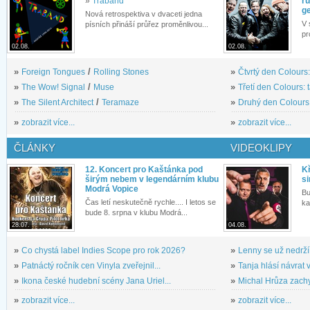
»
Traband
rů
g
Nová retrospektiva v dvaceti jedna
V 
písních přináší průřez proměnlivou...
pr
02.08.
02.08.
»
Foreign Tongues
/
Rolling Stones
»
Čtvrtý den Colours:
»
The Wow! Signal
/
Muse
»
Třetí den Colours: 
»
The Silent Architect
/
Teramaze
»
Druhý den Colours: 
»
zobrazit více...
»
zobrazit více...
ČLÁNKY
VIDEOKLIPY
12. Koncert pro Kaštánka pod
Kř
širým nebem v legendárním klubu
si
Modrá Vopice
Bu
Čas letí neskutečně rychle.... I letos se
ka
bude 8. srpna v klubu Modrá...
28.07.
04.08.
»
Co chystá label Indies Scope pro rok 2026?
»
Lenny se už nedrží
»
Patnáctý ročník cen Vinyla zveřejnil...
»
Tanja hlásí návrat v
»
Ikona české hudební scény Jana Uriel...
»
Michal Hrůza zachyc
»
zobrazit více...
»
zobrazit více...