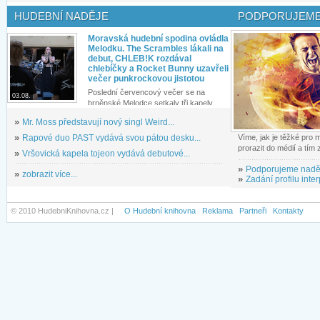
HUDEBNÍ NADĚJE
PODPORUJEME
Moravská hudební spodina ovládla
Melodku. The Scrambles lákali na
debut, CHLEB!K rozdával
chlebíčky a Rocket Bunny uzavřeli
večer punkrockovou jistotou
Poslední červencový večer se na
03.08.
brněnské Melodce setkaly tři kapely...
»
Mr. Moss představují nový singl Weird...
»
Rapové duo PAST vydává svou pátou desku...
Víme, jak je těžké pro
prorazit do médií a tím
»
Vršovická kapela tojeon vydává debutové...
»
Podporujeme nadě
»
zobrazit více...
»
Zadání profilu inter
© 2010 HudebniKnihovna.cz |
O Hudební knihovna
Reklama
Partneři
Kontakty