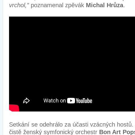
vrchol,”
poznamenal zpěvák
Michal Hrůza
.
Setkání se odehrálo za účasti vzácných hostů.
čistě ženský symfonický orchestr
Bon Art Pop