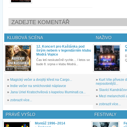
ZADEJTE KOMENTÁŘ
KLUBOVÁ SCÉNA
NAŽIVO
12. Koncert pro Kaštánka pod
Q
širým nebem v legendárním klubu
K
Modrá Vopice
D
Čas letí neskutečně rychle.... I letos se
Q
bude 8. srpna v klubu Modrá...
28.07.
07.08.
»
Magický večer a dvojitý křest na Cargo...
»
Kurt Vile přiveze
nejosobnější...
»
Indie večer na smíchovské náplavce
»
Slavící Kandráčov
»
Jana Uriel Kratochvílová s kapelou Illuminati.ca...
»
Mezi melancholií a
»
zobrazit více...
»
zobrazit více...
PRÁVĚ VYŠLO
FESTIVALY
Montáž 1996–2014
Fe