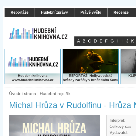
Reportáže
Hudební zprávy
Právě vyšlo
Recenze
A
B
C
D
E
F
G
H
I
J
K
Hudební knihovna
REPORTÁŽ: Hollywoodské
KLIP
www.hudebniknihovna.cz
hvězdy zazářily v brněnském Sonu
Úvodní strana
|
Hudební rejstřík
Michal Hrůza v Rudolfinu - Hrůza 
Interpret:
Celkový čas:
Vydavatel: