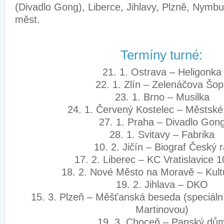
(Divadlo Gong), Liberce, Jihlavy, Plzně, Nymbu
měst.
Termíny turné:
21. 1. Ostrava – Heligonk
22. 1. Zlín – Zelenáčova Š
23. 1. Brno – Musilka
24. 1. Červený Kostelec – Městsk
27. 1. Praha – Divadlo Go
28. 1. Svitavy – Fabrika
10. 2. Jičín – Biograf Český 
17. 2. Liberec – KC Vratislavice
18. 2. Nové Město na Moravě – Ku
19. 2. Jihlava – DKO
15. 3. Plzeň – Měšťanská beseda (speciáln
Martinovou)
19. 3. Choceň – Panský d