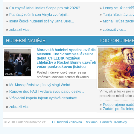
»
Co chystá label Indies Scope pro rok 2026?
»
Lenny se už nedrží
»
Patnáctý ročník cen Vinyla zveřejnil...
»
Tanja hlásí návrat v
»
Ikona české hudební scény Jana Uriel...
»
Michal Hrůza zachyc
»
zobrazit více...
»
zobrazit více...
HUDEBNÍ NADĚJE
PODPORUJEME
Moravská hudební spodina ovládla
Melodku. The Scrambles lákali na
debut, CHLEB!K rozdával
chlebíčky a Rocket Bunny uzavřeli
večer punkrockovou jistotou
Poslední červencový večer se na
03.08.
brněnské Melodce setkaly tři kapely...
»
Mr. Moss představují nový singl Weird...
»
Rapové duo PAST vydává svou pátou desku...
Víme, jak je těžké pro
prorazit do médií a tím
»
Vršovická kapela tojeon vydává debutové...
»
Podporujeme nadě
»
zobrazit více...
»
Zadání profilu inter
© 2010 HudebniKnihovna.cz |
O Hudební knihovna
Reklama
Partneři
Kontakty