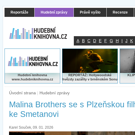
Reportáže
Hudební zprávy
Právě vyšlo
Recenze
A
B
C
D
E
F
G
H
I
J
K
Hudební knihovna
REPORTÁŽ: Hollywoodské
KLIP
www.hudebniknihovna.cz
hvězdy zazářily v brněnském Sonu
Úvodní strana
|
Hudební zprávy
Malina Brothers se s Plzeňskou filh
ke Smetanovi
Karel Souček, 09. 01. 2026