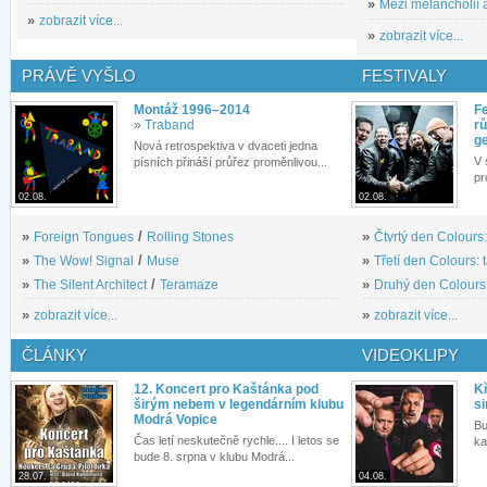
»
Mezi melancholií a
»
zobrazit více...
»
zobrazit více...
PRÁVĚ VYŠLO
FESTIVALY
Montáž 1996–2014
Fe
»
Traband
rů
g
Nová retrospektiva v dvaceti jedna
V 
písních přináší průřez proměnlivou...
pr
02.08.
02.08.
»
Foreign Tongues
/
Rolling Stones
»
Čtvrtý den Colours:
»
The Wow! Signal
/
Muse
»
Třetí den Colours: 
»
The Silent Architect
/
Teramaze
»
Druhý den Colours: 
»
zobrazit více...
»
zobrazit více...
ČLÁNKY
VIDEOKLIPY
12. Koncert pro Kaštánka pod
Kř
širým nebem v legendárním klubu
si
Modrá Vopice
Bu
Čas letí neskutečně rychle.... I letos se
ka
bude 8. srpna v klubu Modrá...
28.07.
04.08.