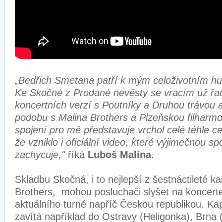
„Bedřich Smetana patří k mým celoživotním hu
Ke Skočné z Prodané nevěsty se vracím už řad
koncertních verzí s Poutníky a Druhou trávou
podobu s Malina Brothers a Plzeňskou filharmon
spojení pro mě představuje vrchol celé téhle c
že vzniklo i oficiální video, které výjimečnou sp
zachycuje,"
říká
Luboš Malina
.
Skladbu Skočná, i to nejlepší z šestnáctileté ka
Brothers, mohou posluchači slyšet na koncer
aktuálního turné napříč Českou republikou. Ka
zavítá například do Ostravy (Heligonka), Brna 