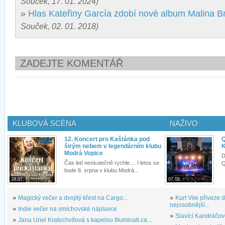
Souček, 17. 01. 2024)
»
Hlas Kateřiny García zdobí nové album Malina B
Souček, 02. 01. 2018)
ZADEJTE KOMENTÁŘ
KLUBOVÁ SCÉNA
NAŽIVO
12. Koncert pro Kaštánka pod
Q
širým nebem v legendárním klubu
K
Modrá Vopice
D
Čas letí neskutečně rychle.... I letos se
Q
bude 8. srpna v klubu Modrá...
28.07.
07.08.
»
Magický večer a dvojitý křest na Cargo...
»
Kurt Vile přiveze
nejosobnější...
»
Indie večer na smíchovské náplavce
»
Slavící Kandráčov
»
Jana Uriel Kratochvílová s kapelou Illuminati.ca...