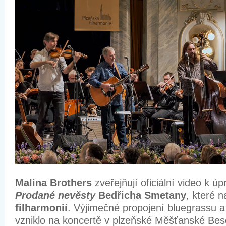
Malina Brothers
zveřejňují oficiální video k ú
Prodané nevěsty
Bedřicha Smetany
, které n
filharmonií
. Výjimečné propojení bluegrassu a
vzniklo na koncertě v plzeňské Měšťanské Be