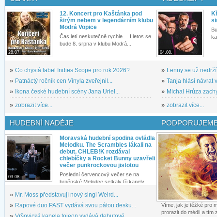
12. Koncert pro Kaštánka pod
Kř
širým nebem v legendárním klubu
si
Modrá Vopice
Bu
Čas letí neskutečně rychle.... I letos se
ka
bude 8. srpna v klubu Modrá...
28.07.
04.08.
»
Co chystá label Indies Scope pro rok 2026?
»
Lenny se už nedrží
»
Patnáctý ročník cen Vinyla zveřejnil...
»
Tanja hlásí návrat v
»
Ikona české hudební scény Jana Uriel...
»
Michal Hrůza zachyc
»
zobrazit více...
»
zobrazit více...
HUDEBNÍ NADĚJE
PODPORUJEME
Moravská hudební spodina ovládla
Melodku. The Scrambles lákali na
debut, CHLEB!K rozdával
chlebíčky a Rocket Bunny uzavřeli
večer punkrockovou jistotou
Poslední červencový večer se na
03.08.
brněnské Melodce setkaly tři kapely...
»
Mr. Moss představují nový singl Weird...
»
Rapové duo PAST vydává svou pátou desku...
Víme, jak je těžké pro
prorazit do médií a tím
»
Vršovická kapela tojeon vydává debutové...