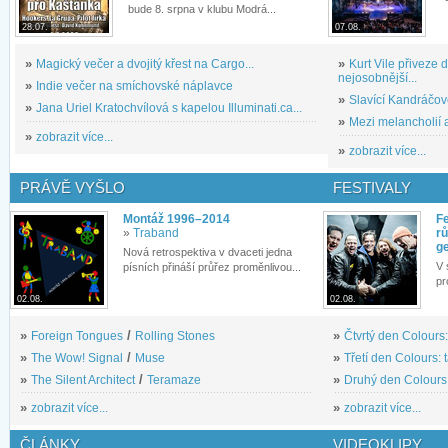
bude 8. srpna v klubu Modrá...
28.07.
07.08.
»
Magický večer a dvojitý křest na Cargo...
»
Kurt Vile přiveze
nejosobnější...
»
Indie večer na smíchovské náplavce
»
Slavící Kandráčov
»
Jana Uriel Kratochvílová s kapelou Illuminati.ca...
»
Mezi melancholií a
»
zobrazit více...
»
zobrazit více...
PRÁVĚ VYŠLO
FESTIVALY
Montáž 1996–2014
Fe
»
Traband
rů
g
Nová retrospektiva v dvaceti jedna
V 
písních přináší průřez proměnlivou...
pr
02.08.
02.08.
»
Foreign Tongues
/
Rolling Stones
»
Čtvrtý den Colours:
»
The Wow! Signal
/
Muse
»
Třetí den Colours: 
»
The Silent Architect
/
Teramaze
»
Druhý den Colours: 
»
zobrazit více...
»
zobrazit více...
ČLÁNKY
VIDEOKLIPY