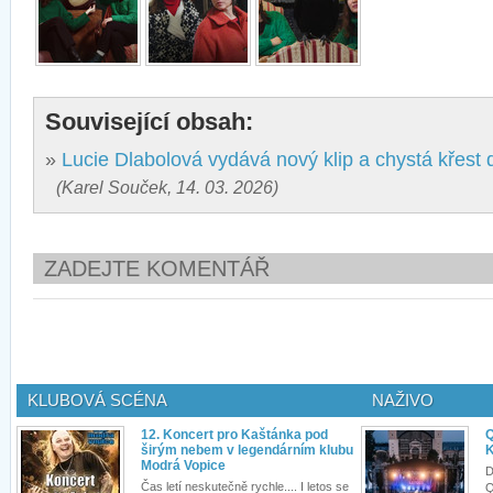
Související obsah:
»
Lucie Dlabolová vydává nový klip a chystá křest
(Karel Souček, 14. 03. 2026)
ZADEJTE KOMENTÁŘ
KLUBOVÁ SCÉNA
NAŽIVO
12. Koncert pro Kaštánka pod
Q
širým nebem v legendárním klubu
K
Modrá Vopice
D
Čas letí neskutečně rychle.... I letos se
Q