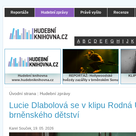
Reportáže
Hudební zprávy
Právě vyšlo
Recenze
A
B
C
D
E
F
G
H
I
J
K
Hudební knihovna
REPORTÁŽ: Hollywoodské
KLIP
www.hudebniknihovna.cz
hvězdy zazářily v brněnském Sonu
Úvodní strana
|
Hudební zprávy
Lucie Dlabolová se v klipu Rodná 
brněnského dětství
Karel Souček, 19. 05. 2026