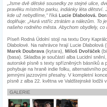
„Jsme dvě dětské sousedky ze stejné ulice, d
pravěku místního parku, indiánky léta dětství
kde už nebydlíme,"
říká
Lucie Dlabolová.
Dor
doplňuje:
„Hurá vstříc ztrátám a nálezům. To j
našeho rodného města. Abychom obydlely, co 
Píseň Rodná Údolní stojí na textu Dory Kaprál
Dlabolové. Na nahrávce hrají Lucie Dlabolová (
Marek Doubrava
(kytara),
Miloš Dvořáček
(bi
(basa). Skladba je součástí alba Lucidní snění,
autorské písně s texty spřízněných básníků a 
pohybuje na hraně indie folku, alternativního 
jemnými jazzovými přesahy. V kompletní konce
písně z alba 22. května ve Valdštejnské lodžii v
GALERIE