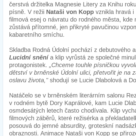
čerstvá držitelka Magnesie Litery za Knihu roku
písně. V režii
Nataši von Kopp
vznikla hravá i
filmová esej o návratu do rodného města, kde 
zůstává přítomné, jen přikryté pavučinou vzpo
kabaretního smíchu.
Skladba Rodná Údolní pochází z debutového al
Lucidní snění
a klip vyrůstá ze společné minul
protagonistek.
„Chceme touhle písničkou vyvol
dětství v brněnské Údolní ulici, přetvořit je n
oslavu života,"
shodují se Lucie Dlabolová a D
Natáčelo se v brněnském literárním salonu Re
v rodném bytě Dory Kaprálové, kam Lucie Dlab
osmdesátých letech často chodívala. Klip vychá
filmových záběrů, které režisérka a překladat
posouvá do jemné absurdity, groteskní nadsáz
obraznosti. Animace Nataši von Kopp se přiroz