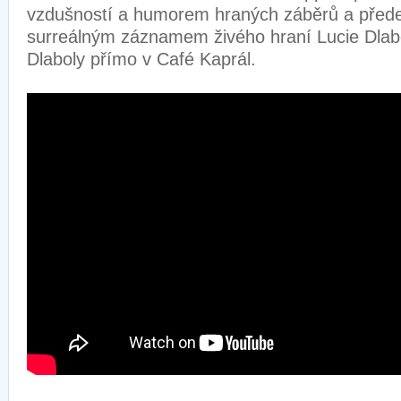
vzdušností a humorem hraných záběrů a přede
surreálným záznamem živého hraní Lucie Dlab
Dlaboly přímo v Café Kaprál.