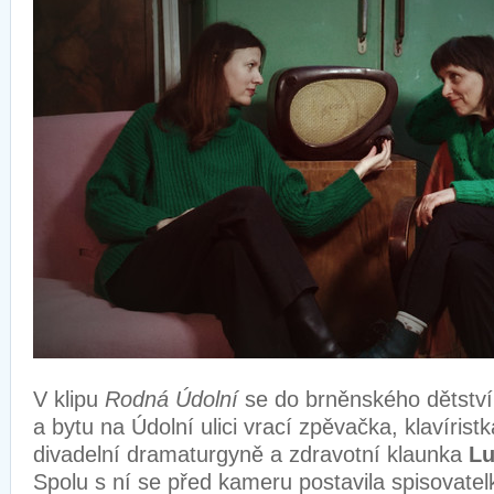
V klipu
Rodná Údolní
se do brněnského dětství
a bytu na Údolní ulici vrací zpěvačka, klavíristk
divadelní dramaturgyně a zdravotní klaunka
Lu
Spolu s ní se před kameru postavila spisovate