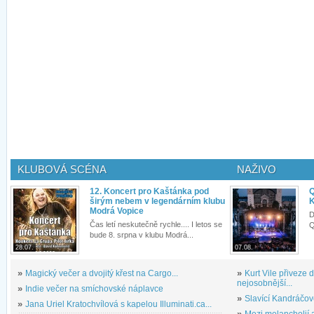
KLUBOVÁ SCÉNA
NAŽIVO
12. Koncert pro Kaštánka pod
Q
širým nebem v legendárním klubu
K
Modrá Vopice
D
Čas letí neskutečně rychle.... I letos se
Q
bude 8. srpna v klubu Modrá...
28.07.
07.08.
»
Magický večer a dvojitý křest na Cargo...
»
Kurt Vile přiveze
nejosobnější...
»
Indie večer na smíchovské náplavce
»
Slavící Kandráčov
»
Jana Uriel Kratochvílová s kapelou Illuminati.ca...
»
Mezi melancholií a