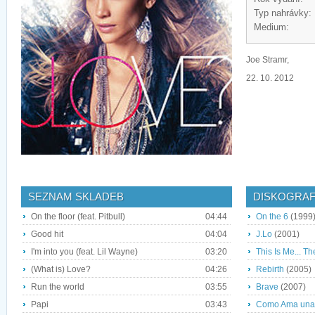
Typ nahrávky:
Medium:
Joe Stramr,
22. 10. 2012
SEZNAM SKLADEB
DISKOGRAF
On the floor (feat. Pitbull)
04:44
On the 6
(1999
Good hit
04:04
J.Lo
(2001)
I'm into you (feat. Lil Wayne)
03:20
This Is Me... T
(What is) Love?
04:26
Rebirth
(2005)
Run the world
03:55
Brave
(2007)
Papi
03:43
Como Ama una