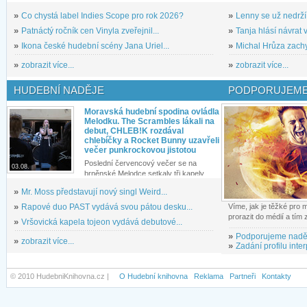
»
Co chystá label Indies Scope pro rok 2026?
»
Lenny se už nedrží
»
Patnáctý ročník cen Vinyla zveřejnil...
»
Tanja hlásí návrat v
»
Ikona české hudební scény Jana Uriel...
»
Michal Hrůza zachyc
»
zobrazit více...
»
zobrazit více...
HUDEBNÍ NADĚJE
PODPORUJEME
Moravská hudební spodina ovládla
Melodku. The Scrambles lákali na
debut, CHLEB!K rozdával
chlebíčky a Rocket Bunny uzavřeli
večer punkrockovou jistotou
Poslední červencový večer se na
03.08.
brněnské Melodce setkaly tři kapely...
»
Mr. Moss představují nový singl Weird...
»
Rapové duo PAST vydává svou pátou desku...
Víme, jak je těžké pro
prorazit do médií a tím
»
Vršovická kapela tojeon vydává debutové...
»
Podporujeme nadě
»
zobrazit více...
»
Zadání profilu inter
© 2010 HudebniKnihovna.cz |
O Hudební knihovna
Reklama
Partneři
Kontakty