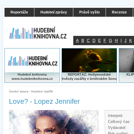
Reportáže
Hudební zprávy
Právě vyšlo
Recenze
A
B
C
D
E
F
G
H
I
J
K
Hudební knihovna
REPORTÁŽ: Hollywoodské
KLIP
www.hudebniknihovna.cz
hvězdy zazářily v brněnském Sonu
Úvodní strana
|
Hudební rejstřík
Love? - Lopez Jennifer
Interpret:
Celkový čas:
Vydavatel:
Rok vydání: