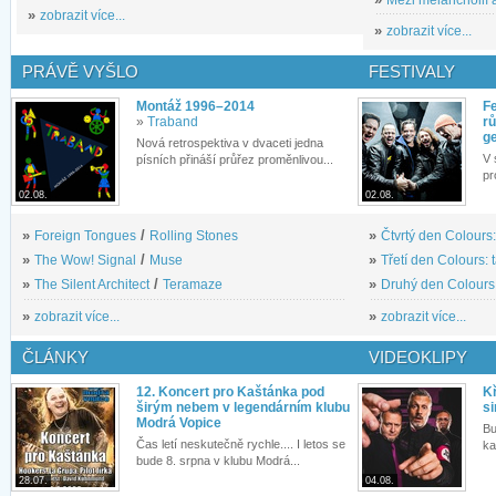
»
zobrazit více...
»
zobrazit více...
PRÁVĚ VYŠLO
FESTIVALY
Montáž 1996–2014
Fe
»
Traband
rů
g
Nová retrospektiva v dvaceti jedna
V 
písních přináší průřez proměnlivou...
pr
02.08.
02.08.
»
Foreign Tongues
/
Rolling Stones
»
Čtvrtý den Colours:
»
The Wow! Signal
/
Muse
»
Třetí den Colours: 
»
The Silent Architect
/
Teramaze
»
Druhý den Colours: 
»
zobrazit více...
»
zobrazit více...
ČLÁNKY
VIDEOKLIPY
12. Koncert pro Kaštánka pod
Kř
širým nebem v legendárním klubu
si
Modrá Vopice
Bu
Čas letí neskutečně rychle.... I letos se
ka
bude 8. srpna v klubu Modrá...
28.07.
04.08.