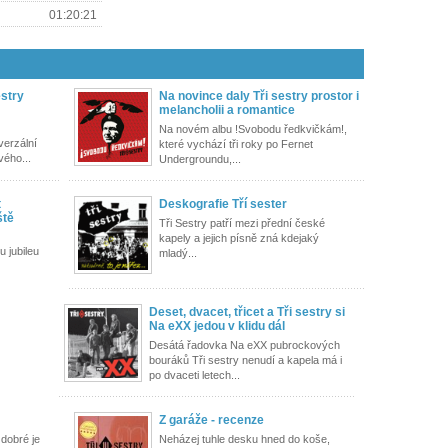
01:20:21
estry
Na novince daly Tři sestry prostor i
melancholii a romantice
Na novém albu !Svobodu ředkvičkám!,
verzální
které vychází tři roky po Fernet
vého...
Undergroundu,...
t
Deskografie Tří sester
ště
Tři Sestry patří mezi přední české
kapely a jejich písně zná kdejaký
u jubileu
mladý...
Deset, dvacet, třicet a Tři sestry si
Na eXX jedou v klidu dál
Desátá řadovka Na eXX pubrockových
bouráků Tři sestry nenudí a kapela má i
po dvaceti letech...
Z garáže - recenze
dobré je
Neházej tuhle desku hned do koše,