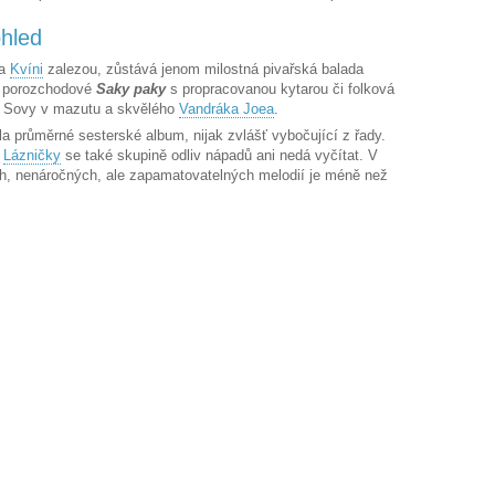
ohled
 a
Kvíni
zalezou, zůstává jenom milostná pivařská balada
, porozchodové
Saky paky
s propracovanou kytarou či folková
ní Sovy v mazutu a skvělého
Vandráka Joea
.
la průměrné sesterské album, nijak zvlášť vybočující z řady.
–
Lázničky
se také skupině odliv nápadů ani nedá vyčítat. V
ch, nenáročných, ale zapamatovatelných melodií je méně než