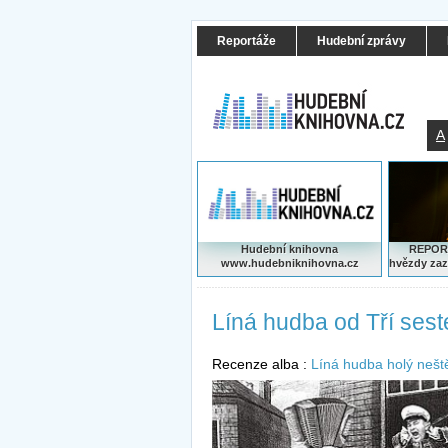
Reportáže
Hudební zprávy
A
Hudební knihovna
REPORT
www.hudebniknihovna.cz
hvězdy zaz
Líná hudba od Tří seste
Recenze alba :
Líná hudba holý neště