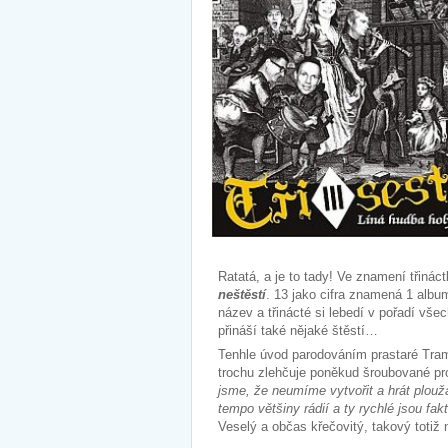
Ratatá, a je to tady! Ve znamení třinác
neštěstí
. 13 jako cifra znamená 1 albu
název a třinácté si lebedí v pořadí všec
přináší také nějaké štěstí…
Tenhle úvod parodováním prastaré Tra
trochu zlehčuje poněkud šroubované pr
jsme, že neumíme vytvořit a hrát plouž
tempo většiny rádií a ty rychlé jsou fak
Veselý a občas křečovitý, takový totiž