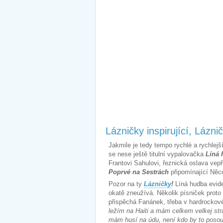
Lázničky inspirující, Lázni
Jakmile je tedy tempo rychlé a rychlejš
se nese ještě titulní vypalovačka
Líná 
Frantovi Sahulovi, řeznická oslava ve
Poprvé na Sestrách
připomínající Něc
Pozor na ty
Lázničky
!
Líná hudba evide
okatě zneužívá. Několik písniček prot
přispěchá Fanánek, třeba v hardrocko
ležím na Haiti a mám celkem velkej stra
mám husí na údu, není kdo by to posou