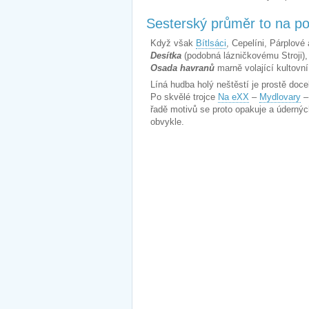
Sesterský průměr to na p
Když však
Bítlsáci
, Cepelíni, Párplové
Desítka
(podobná lázničkovému Stroji)
Osada havranů
marně volající kultov
Líná hudba holý neštěstí je prostě doce
Po skvělé trojce
Na eXX
–
Mydlovary
řadě motivů se proto opakuje a úderný
obvykle.