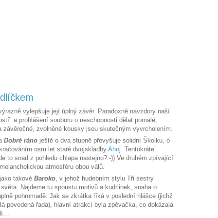
edlíčkem
ýrazně vylepšuje její úplný závěr. Paradoxně navzdory naší
hlostí" a prohlášení souboru o neschopnosti dělat pomalé,
dva závěrečné, zvolněné kousky jsou skutečným vyvrcholením.
a
Dobré ráno
ještě o dva stupně převyšuje solidní Školku, o
 pokračováním osm let staré dvojskladby
Ahoj
. Tentokráte
de to snad z pohledu chlapa nastejno?:-)) Ve druhém zpívající
melancholickou atmosféru obou válů.
 jako takové
Baroko
, v jehož hudebním stylu Tři sestry
e světa. Najdeme tu spoustu motivů a kudrlinek, snaha o
 úplně pohromadě. Jak se zkrátka říká v poslední hlášce (jichž
elá povedená řada), hlavní atrakcí byla zpěvačka, co dokázala
elí…