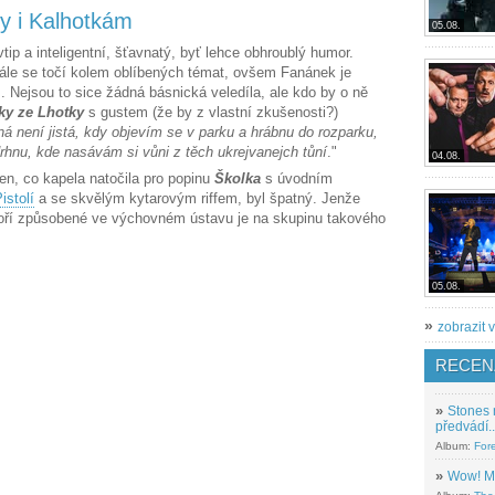
by i Kalhotkám
05.08.
tip a inteligentní, šťavnatý, byť lehce obhroublý humor.
tále se točí kolem oblíbených témat, ovšem Fanánek je
 Nejsou to sice žádná básnická veledíla, ale kdo by o ně
ky ze Lhotky
s gustem (že by z vlastní zkušenosti?)
ná není jistá, kdy objevím se v parku a hrábnu do rozparku,
rhnu, kde nasávám si vůni z těch ukrejvanejch tůní
."
04.08.
en, co kapela natočila pro popinu
Školka
s úvodním
istolí
a se skvělým kytarovým riffem, byl špatný. Jenže
íkoří způsobené ve výchovném ústavu je na skupinu takového
05.08.
»
zobrazit v
RECEN
»
Stones 
předvádí..
Album:
For
»
Wow! M