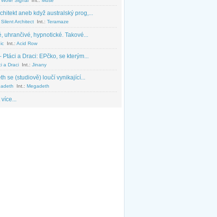
 Wow! Signal
Int.:
Muse
chitekt aneb když australský prog,...
Silent Architect
Int.:
Teramaze
, uhrančivé, hypnotické. Takové...
ic
Int.:
Acid Row
 Ptáci a Draci: EPčko, se kterým...
i a Draci
Int.:
Jinany
 se (studiově) loučí vynikající...
adeth
Int.:
Megadeth
 více...