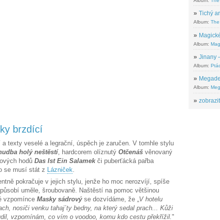
Album:
The
»
Tichý ar
Album:
The 
»
Magické
Album:
Mag
»
Jinany –
Album:
Ptác
»
Megadeth
Album:
Meg
»
zobrazit
čky brzdící
í a texty veselé a legrační, úspěch je zaručen. V tomhle stylu
hudba holý neštěstí
, hardcorem olíznutý
Otčenáš
věnovaný
přových hodů
Das Ist Ein Salamek
či puberťácká pařba
o se musí stát z
Lázniček
.
ntně pokračuje v jejich stylu, jenže ho moc nerozvíjí, spíše
o působí uměle, šroubovaně. Naštěstí na pomoc většinou
vé vzpomínce
Masky sádrový
se dozvídáme, že „
V hotelu
ch, nosiči venku tahaj´ty bedny, na který sedal prach... Kůži
dil, vzpomínám, co vím o voodoo, komu kdo cestu překřížil.
"