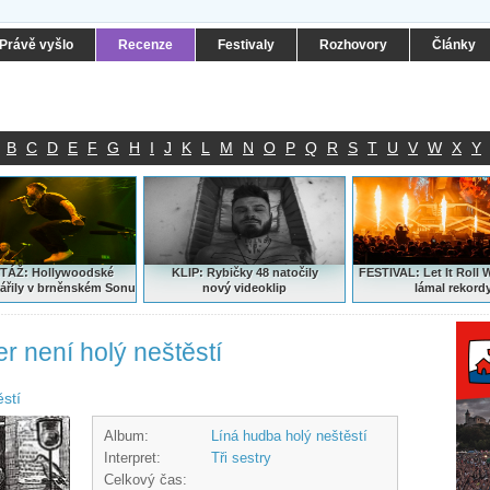
Právě vyšlo
Recenze
Festivaly
Rozhovory
Články
B
C
D
E
F
G
H
I
J
K
L
M
N
O
P
Q
R
S
T
U
V
W
X
Y
ÁŽ: Hollywoodské
KLIP: Rybičky 48 natočily
FESTIVAL:
Let It Roll 
ářily v brněnském Sonu
nový
videoklip
lámal rekord
r není holý neštěstí
stí
Album:
Líná hudba holý neštěstí
Interpret:
Tři sestry
Celkový čas: