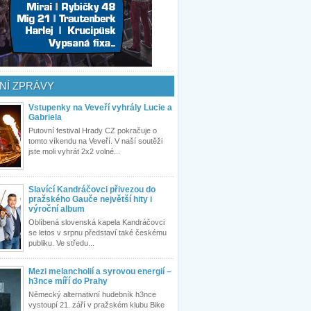
NÍ ZPRÁVY
Vstupenky na Veveří vyhrály Lucie a
Gabriela
Putovní festival Hrady CZ pokračuje o
tomto víkendu na Veveří. V naší soutěži
jste moli vyhrát 2x2 volné...
Slavící Kandráčovci přivezou do
pražského Gauče největší hity i
výroční album
Oblíbená slovenská kapela Kandráčovci
se letos v srpnu představí také českému
publiku. Ve středu...
Mezi melancholií a syrovou energií –
h3nce míří do Prahy
Německý alternativní hudebník h3nce
vystoupí 21. září v pražském klubu Bike