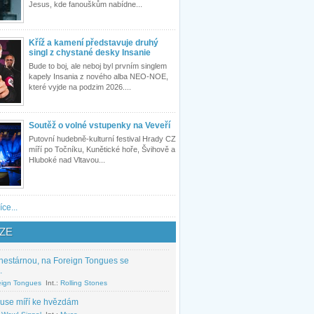
Jesus, kde fanouškům nabídne...
Kříž a kamení představuje druhý
singl z chystané desky Insanie
Bude to boj, ale neboj byl prvním singlem
kapely Insania z nového alba NEO-NOE,
které vyjde na podzim 2026....
Soutěž o volné vstupenky na Veveří
Putovní hudebně-kulturní festival Hrady CZ
míří po Točníku, Kunětické hoře, Švihově a
Hluboké nad Vltavou...
íce...
ZE
nestárnou, na Foreign Tongues se
.
eign Tongues
Int.:
Rolling Stones
use míří ke hvězdám