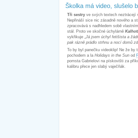
Školka má video, slušelo 
Tři sestry
ve svých textech neztrácejí v
Nepřináší sice nic zásadně nového a s
zpracovává s nadhledem sobě vlastním.
stál. Proto ve skočné úchylárně
Kalhot
vykřikuje „
Já jsem úchyl fetišista a žád
pak rázně prádlo strhnu a nocí domů zd
To by byl panečku videoklip! Ne že by t
pochodem a la
Holidays in the Sun
od
P
pomsta Gabrielovi na pískovišti za př
kalibru přece jen slabý vaječňák.