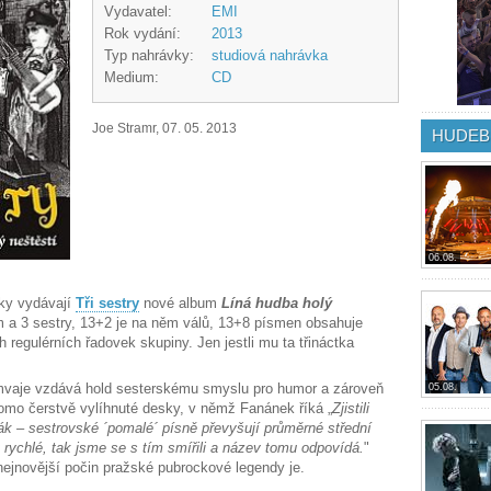
Vydavatel:
EMI
Rok vydání:
2013
Typ nahrávky:
studiová nahrávka
Medium:
CD
Joe Stramr, 07. 05. 2013
HUDEB
06.08.
tky vydávají
Tři sestry
nové album
Líná hudba holý
m a 3 sestry, 13+2 je na něm válů, 13+8 písmen obsahuje
h regulérních řadovek skupiny. Jen jestli mu ta třináctka
mvaje vzdává hold sesterskému smyslu pro humor a zároveň
05.08.
omo čerstvě vylíhnuté desky, v němž Fanánek říká „
Zjistili
ák – sestrovské ´pomalé´ písně převyšují průměrné střední
t rychlé, tak jsme se s tím smířili a název tomu odpovídá.
"
 nejnovější počin pražské pubrockové legendy je.