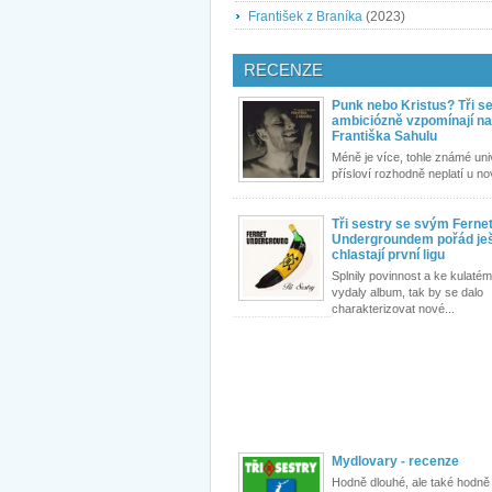
František z Braníka
(2023)
RECENZE
Punk nebo Kristus? Tři s
ambiciózně vzpomínají na
Františka Sahulu
Méně je více, tohle známé uni
přísloví rozhodně neplatí u no
Tři sestry se svým Ferne
Undergroundem pořád je
chlastají první ligu
Splnily povinnost a ke kulatém
vydaly album, tak by se dalo
charakterizovat nové...
Mydlovary - recenze
Hodně dlouhé, ale také hodně 