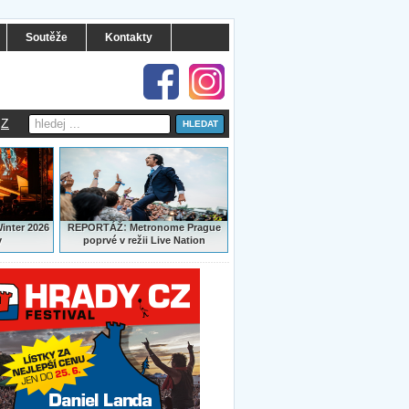
Soutěže
Kontakty
Z
:
Winter 2026
REPORTÁŽ
Metronome Prague
y
poprvé v režii Live Nation