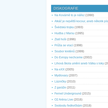
DISKOGRAFIE
Na Kovárně to je nářez
(1990)
Alkáč je největší kocour, aneb několik pís
Švédská trojka
(1993)
Hudba z Marsu
(1995)
Zlatí hoši
(1996)
Průša se vrací
(1998)
Soubor kreténů
(1999)
Do Evropy nechceme
(2002)
Lihová škola umění aneb Válka s loky
(2
Na eXX
(2005)
Mydlovary
(2007)
Lázničky
(2010)
Z garáže
(2011)
Fernet Underground
(2015)
O2 Aréna Live
(2016)
Svobodu ředkvičkám
(2018)