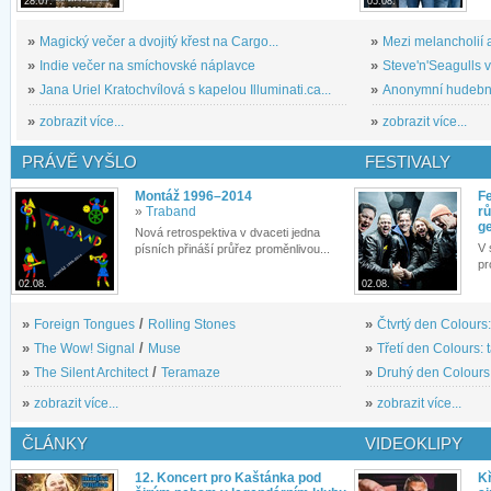
28.07.
05.08.
»
Magický večer a dvojitý křest na Cargo...
»
Mezi melancholií a
»
Indie večer na smíchovské náplavce
»
Steve'n'Seagulls v 
»
Jana Uriel Kratochvílová s kapelou Illuminati.ca...
»
Anonymní hudební 
»
zobrazit více...
»
zobrazit více...
PRÁVĚ VYŠLO
FESTIVALY
Montáž 1996–2014
Fe
»
Traband
rů
g
Nová retrospektiva v dvaceti jedna
V 
písních přináší průřez proměnlivou...
pr
02.08.
02.08.
»
Foreign Tongues
/
Rolling Stones
»
Čtvrtý den Colours:
»
The Wow! Signal
/
Muse
»
Třetí den Colours: 
»
The Silent Architect
/
Teramaze
»
Druhý den Colours: 
»
zobrazit více...
»
zobrazit více...
ČLÁNKY
VIDEOKLIPY
12. Koncert pro Kaštánka pod
Kř