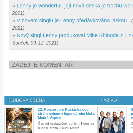
»
Lenny je wonderful, její nová deska je trochu wei
2021)
»
V novém singlu je Lenny předávkována láskou
2021)
»
Nový singl Lenny produkoval Mike Shinoda z Lin
Souček, 09. 12. 2021)
ZADEJTE KOMENTÁŘ
KLUBOVÁ SCÉNA
NAŽIVO
12. Koncert pro Kaštánka pod
S
širým nebem v legendárním klubu
p
Modrá Vopice
v
Čas letí neskutečně rychle.... I letos se
O
bude 8. srpna v klubu Modrá...
s