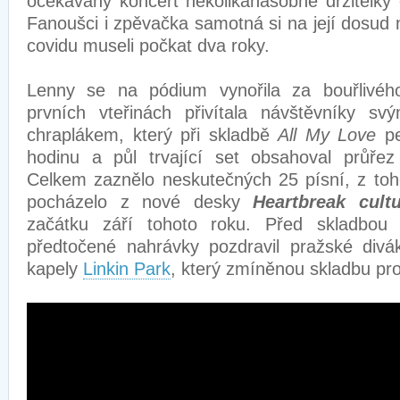
očekávaný koncert několikanásobné držitelky
Fanoušci i zpěvačka samotná si na její dosud n
covidu museli počkat dva roky.
Lenny se na pódium vynořila za bouřlivéh
prvních vteřinách přivítala návštěvníky svý
chraplákem, který při skladbě
All My Love
pe
hodinu a půl trvající set obsahoval průřez
Celkem zaznělo neskutečných 25 písní, z toh
pocházelo z nové desky
Heartbreak cultu
začátku září tohoto roku. Před skladbo
předtočené nahrávky pozdravil pražské div
kapely
Linkin Park
, který zmíněnou skladbu pr