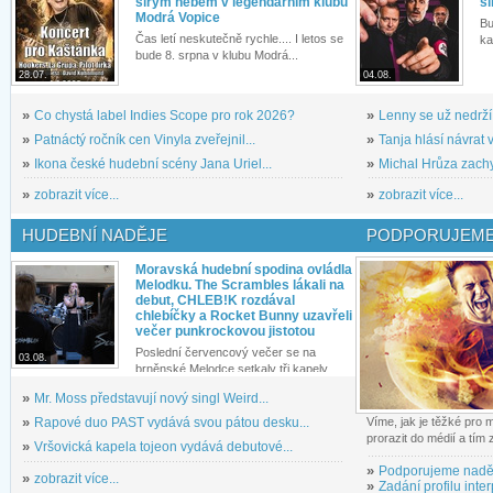
širým nebem v legendárním klubu
si
Modrá Vopice
Bu
Čas letí neskutečně rychle.... I letos se
ka
bude 8. srpna v klubu Modrá...
28.07.
04.08.
»
Co chystá label Indies Scope pro rok 2026?
»
Lenny se už nedrží
»
Patnáctý ročník cen Vinyla zveřejnil...
»
Tanja hlásí návrat v
»
Ikona české hudební scény Jana Uriel...
»
Michal Hrůza zachyc
»
zobrazit více...
»
zobrazit více...
HUDEBNÍ NADĚJE
PODPORUJEME
Moravská hudební spodina ovládla
Melodku. The Scrambles lákali na
debut, CHLEB!K rozdával
chlebíčky a Rocket Bunny uzavřeli
večer punkrockovou jistotou
Poslední červencový večer se na
03.08.
brněnské Melodce setkaly tři kapely...
»
Mr. Moss představují nový singl Weird...
»
Rapové duo PAST vydává svou pátou desku...
Víme, jak je těžké pro
prorazit do médií a tím
»
Vršovická kapela tojeon vydává debutové...
»
Podporujeme nadě
»
zobrazit více...
»
Zadání profilu inter