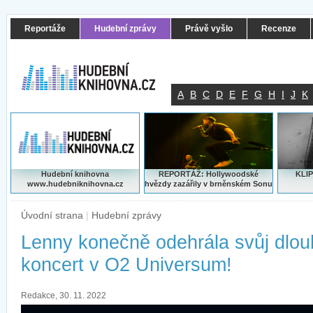
Reportáže
Hudební zprávy
Právě vyšlo
Recenze
A
B
C
D
E
F
G
H
I
J
K
Hudební knihovna
REPORTÁŽ: Hollywoodské
KLIP
www.hudebniknihovna.cz
hvězdy zazářily v brněnském Sonu
Úvodní strana
|
Hudební zprávy
Lenny konečně odehrála svůj dlo
koncert v O2 Universum!
Redakce, 30. 11. 2022