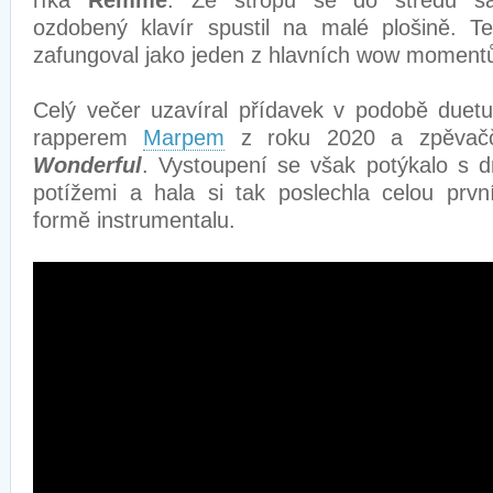
říká
Remme
. Ze stropu se do středu sá
ozdobený klavír spustil na malé plošině. 
zafungoval jako jeden z hlavních wow momentů
Celý večer uzavíral přídavek v podobě duetu
rapperem
Marpem
z roku 2020 a zpěvač
Wonderful
. Vystoupení se však potýkalo s d
potížemi a hala si tak poslechla celou prv
formě instrumentalu.