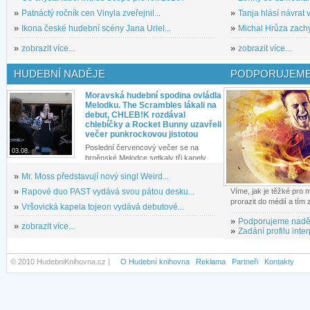
»
Patnáctý ročník cen Vinyla zveřejnil...
»
Tanja hlásí návrat v
»
Ikona české hudební scény Jana Uriel...
»
Michal Hrůza zachyc
»
zobrazit více...
»
zobrazit více...
HUDEBNÍ NADĚJE
PODPORUJEME
Moravská hudební spodina ovládla
Melodku. The Scrambles lákali na
debut, CHLEB!K rozdával
chlebíčky a Rocket Bunny uzavřeli
večer punkrockovou jistotou
Poslední červencový večer se na
03.08.
brněnské Melodce setkaly tři kapely...
»
Mr. Moss představují nový singl Weird...
»
Rapové duo PAST vydává svou pátou desku...
Víme, jak je těžké pro
prorazit do médií a tím
»
Vršovická kapela tojeon vydává debutové...
»
Podporujeme nadě
»
zobrazit více...
»
Zadání profilu inter
© 2010 HudebniKnihovna.cz |
O Hudební knihovna
Reklama
Partneři
Kontakty