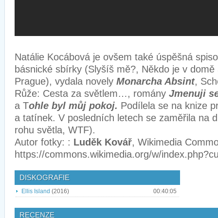
Natálie Kocábová je ovšem také úspěšná spisov
básnické sbírky (Slyšíš mě?, Někdo je v domě 
Prague), vydala novely
Monarcha Absint
, Sch
Růže: Cesta za světlem…, romány
Jmenuji s
a T
ohle byl můj pokoj.
Podílela se na knize p
a tatínek. V posledních letech se zaměřila na d
rohu světla, WTF).
Autor fotky: :
Luděk Kovář
, Wikimedia Commo
https://commons.wikimedia.org/w/index.php?c
DISKOGRAFIE
Ellis Island
(2016)
00:40:05
RECENZE