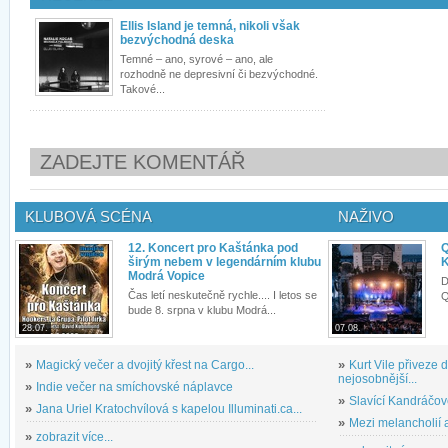
Ellis Island je temná, nikoli však
bezvýchodná deska
Temné – ano, syrové – ano, ale
rozhodně ne depresivní či bezvýchodné.
Takové...
ZADEJTE KOMENTÁŘ
KLUBOVÁ SCÉNA
NAŽIVO
12. Koncert pro Kaštánka pod
Q
širým nebem v legendárním klubu
K
Modrá Vopice
D
Čas letí neskutečně rychle.... I letos se
Q
bude 8. srpna v klubu Modrá...
28.07.
07.08.
»
Magický večer a dvojitý křest na Cargo...
»
Kurt Vile přiveze
nejosobnější...
»
Indie večer na smíchovské náplavce
»
Slavící Kandráčov
»
Jana Uriel Kratochvílová s kapelou Illuminati.ca...
»
Mezi melancholií a
»
zobrazit více...