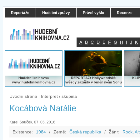
Reportáže
Hudební zprávy
Právě vyšlo
Recenze
A
B
C
D
E
F
G
H
I
J
K
Hudební knihovna
REPORTÁŽ: Hollywoodské
KLIP
www.hudebniknihovna.cz
hvězdy zazářily v brněnském Sonu
Úvodní strana
|
Interpret / skupina
Kocábová Natálie
Karel Souček, 07. 06. 2016
Existence:
1984
/
Země:
Česká republika
/
Žánr:
Rock, Al