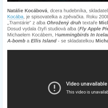
Natálie Kocábová
, dcera hudebníka, skladatel
Kocába
, je spisovatelka a zpěvačka. Roku 2008
„
Tramtárie
" z alba
Ohrožený druh
textaře
Mic
Dosud vydala čtyři studiová alba (
Fly Apple P
Michaelem Kocábem, H
ummingbirds In Icela
A-bomb
a
Ellis Island
- se skladatelkou
Mich