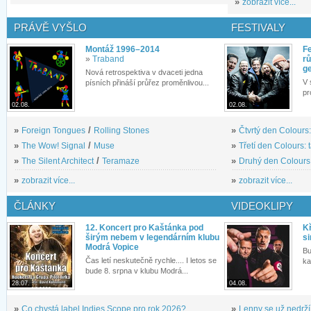
»
zobrazit více...
PRÁVĚ VYŠLO
FESTIVALY
Montáž 1996–2014
Fe
»
Traband
rů
g
Nová retrospektiva v dvaceti jedna
V 
písních přináší průřez proměnlivou...
pr
02.08.
02.08.
»
Foreign Tongues
/
Rolling Stones
»
Čtvrtý den Colours:
»
The Wow! Signal
/
Muse
»
Třetí den Colours: 
»
The Silent Architect
/
Teramaze
»
Druhý den Colours: 
»
zobrazit více...
»
zobrazit více...
ČLÁNKY
VIDEOKLIPY
12. Koncert pro Kaštánka pod
Kř
širým nebem v legendárním klubu
si
Modrá Vopice
Bu
Čas letí neskutečně rychle.... I letos se
ka
bude 8. srpna v klubu Modrá...
28.07.
04.08.
»
Co chystá label Indies Scope pro rok 2026?
»
Lenny se už nedrží