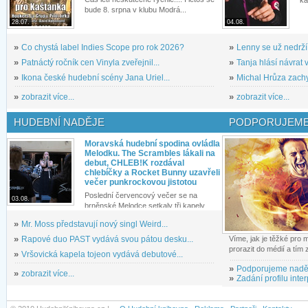
bude 8. srpna v klubu Modrá...
28.07.
04.08.
»
Co chystá label Indies Scope pro rok 2026?
»
Lenny se už nedrží
»
Patnáctý ročník cen Vinyla zveřejnil...
»
Tanja hlásí návrat v
»
Ikona české hudební scény Jana Uriel...
»
Michal Hrůza zachyc
»
zobrazit více...
»
zobrazit více...
HUDEBNÍ NADĚJE
PODPORUJEME
Moravská hudební spodina ovládla
Melodku. The Scrambles lákali na
debut, CHLEB!K rozdával
chlebíčky a Rocket Bunny uzavřeli
večer punkrockovou jistotou
Poslední červencový večer se na
03.08.
brněnské Melodce setkaly tři kapely...
»
Mr. Moss představují nový singl Weird...
»
Rapové duo PAST vydává svou pátou desku...
Víme, jak je těžké pro
prorazit do médií a tím
»
Vršovická kapela tojeon vydává debutové...
»
Podporujeme nadě
»
zobrazit více...
»
Zadání profilu inter