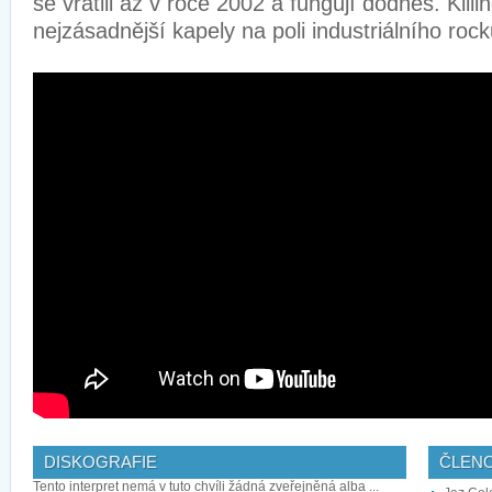
se vrátili až v roce 2002 a fungují dodnes. Killi
nejzásadnější kapely na poli industriálního rock
DISKOGRAFIE
ČLEN
Tento interpret nemá v tuto chvíli žádná zveřejněná alba ...