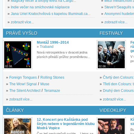
»
Magický večer a dvojitý křest na Cargo...
»
Mezi melancholií a
»
Indie večer na smíchovské náplavce
»
Steve'n'Seagulls v 
»
Jana Uriel Kratochvílová s kapelou Illuminati.ca...
»
Anonymní hudební 
»
zobrazit více...
»
zobrazit více...
PRÁVĚ VYŠLO
FESTIVALY
Montáž 1996–2014
Fe
»
Traband
rů
g
Nová retrospektiva v dvaceti jedna
V 
písních přináší průřez proměnlivou...
pr
02.08.
02.08.
»
Foreign Tongues
/
Rolling Stones
»
Čtvrtý den Colours:
»
The Wow! Signal
/
Muse
»
Třetí den Colours: 
»
The Silent Architect
/
Teramaze
»
Druhý den Colours: 
»
zobrazit více...
»
zobrazit více...
ČLÁNKY
VIDEOKLIPY
12. Koncert pro Kaštánka pod
Kř
širým nebem v legendárním klubu
si
Modrá Vopice
Bu
Čas letí neskutečně rychle.... I letos se
ka