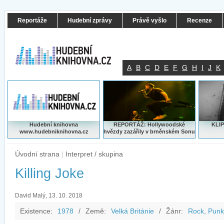
Reportáže
Hudební zprávy
Právě vyšlo
Recenze
A
B
C
D
E
F
G
H
I
J
K
Hudební knihovna
REPORTÁŽ: Hollywoodské
KLIP
www.hudebniknihovna.cz
hvězdy zazářily v brněnském Sonu
Úvodní strana
|
Interpret / skupina
Killing Joke
David Malý, 13. 10. 2018
Existence:
1978
/
Země:
Velká Británie
/
Žánr:
Rock, Punk