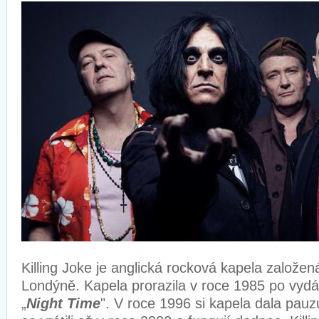
Killing Joke je anglická rocková kapela založen
Londýně. Kapela prorazila v roce 1985 po vydá
„
Night Time
". V roce 1996 si kapela dala pauzu