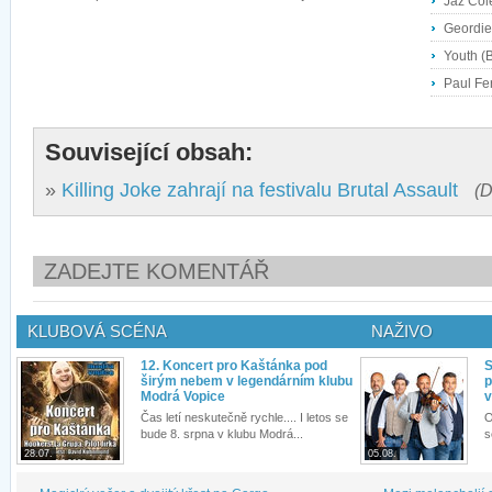
Jaz Col
Geordie
Youth (
Paul Fe
Související obsah:
»
Killing Joke zahrají na festivalu Brutal Assault
(D
ZADEJTE KOMENTÁŘ
KLUBOVÁ SCÉNA
NAŽIVO
12. Koncert pro Kaštánka pod
S
širým nebem v legendárním klubu
p
Modrá Vopice
v
Čas letí neskutečně rychle.... I letos se
O
bude 8. srpna v klubu Modrá...
s
28.07.
05.08.