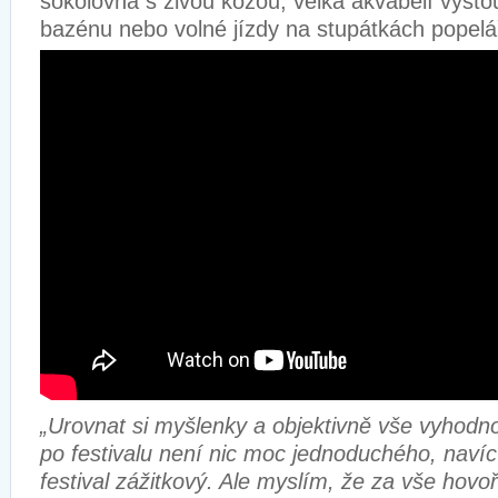
sokolovna s živou kozou, velká akvabelí vyst
bazénu nebo volné jízdy na stupátkách popelá
„Urovnat si myšlenky a objektivně vše vyhodno
po festivalu není nic moc jednoduchého, naví
festival zážitkový. Ale myslím, že za vše hov