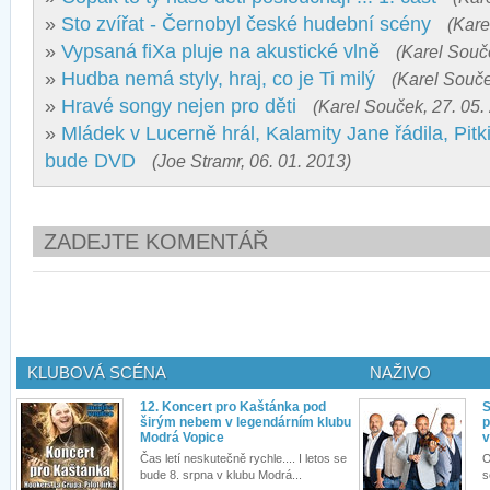
»
Sto zvířat - Černobyl české hudební scény
(Kare
»
Vypsaná fiXa pluje na akustické vlně
(Karel Souč
»
Hudba nemá styly, hraj, co je Ti milý
(Karel Souče
»
Hravé songy nejen pro děti
(Karel Souček, 27. 05.
»
Mládek v Lucerně hrál, Kalamity Jane řádila, Pitk
bude DVD
(Joe Stramr, 06. 01. 2013)
ZADEJTE KOMENTÁŘ
KLUBOVÁ SCÉNA
NAŽIVO
12. Koncert pro Kaštánka pod
S
širým nebem v legendárním klubu
p
Modrá Vopice
v
Čas letí neskutečně rychle.... I letos se
O
bude 8. srpna v klubu Modrá...
s