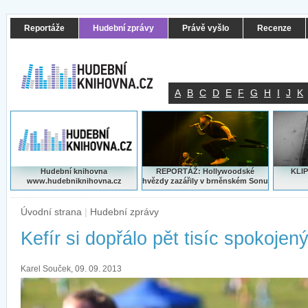
Reportáže
Hudební zprávy
Právě vyšlo
Recenze
A
B
C
D
E
F
G
H
I
J
K
Hudební knihovna
REPORTÁŽ: Hollywoodské
KLIP
www.hudebniknihovna.cz
hvězdy zazářily v brněnském Sonu
Úvodní strana
|
Hudební zprávy
Kefír si dopřálo pět tisíc spokojený
Karel Souček, 09. 09. 2013