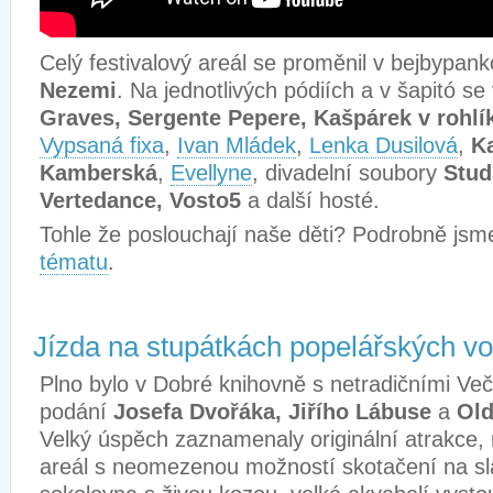
Celý festivalový areál se proměnil v bejbypan
Nezemi
. Na jednotlivých pódiích a v šapitó se 
Graves, Sergente Pepere, Kašpárek v rohlí
Vypsaná fixa
,
Ivan Mládek
,
Lenka Dusilová
,
Ka
Kamberská
,
Evellyne
, divadelní soubory
Stud
Vertedance, Vosto5
a další hosté.
Tohle že poslouchají naše děti? Podrobně jsm
tématu
.
Jízda na stupátkách popelářských v
Plno bylo v Dobré knihovně s netradičními Več
podání
Josefa Dvořáka, Jiřího Lábuse
a
Old
Velký úspěch zaznamenaly originální atrakce,
areál s neomezenou možností skotačení na sl