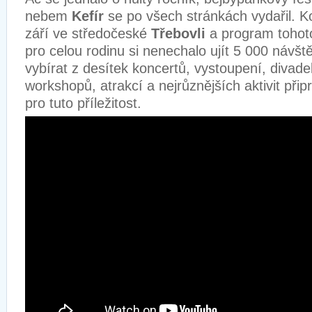
nebem
Kefír
se po všech stránkách vydařil. K
září ve středočeské
Třebovli
a program tohoto
pro celou rodinu si nenechalo ujít 5 000 návště
vybírat z desítek koncertů, vystoupení, divade
workshopů, atrakcí a nejrůznějších aktivit př
pro tuto příležitost.