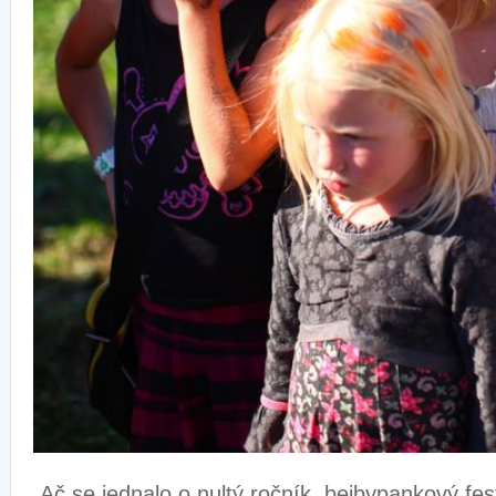
Ač se jednalo o nultý ročník, bejbypankový fes