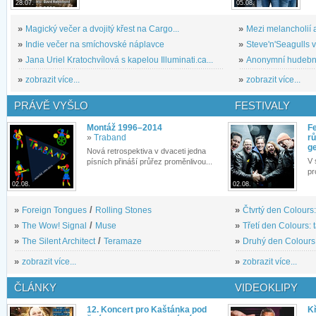
28.07.
05.08.
»
Magický večer a dvojitý křest na Cargo...
»
Mezi melancholií a
»
Indie večer na smíchovské náplavce
»
Steve'n'Seagulls v 
»
Jana Uriel Kratochvílová s kapelou Illuminati.ca...
»
Anonymní hudební 
»
zobrazit více...
»
zobrazit více...
PRÁVĚ VYŠLO
FESTIVALY
Montáž 1996–2014
Fe
»
Traband
rů
g
Nová retrospektiva v dvaceti jedna
V 
písních přináší průřez proměnlivou...
pr
02.08.
02.08.
»
Foreign Tongues
/
Rolling Stones
»
Čtvrtý den Colours:
»
The Wow! Signal
/
Muse
»
Třetí den Colours: 
»
The Silent Architect
/
Teramaze
»
Druhý den Colours: 
»
zobrazit více...
»
zobrazit více...
ČLÁNKY
VIDEOKLIPY
12. Koncert pro Kaštánka pod
Kř