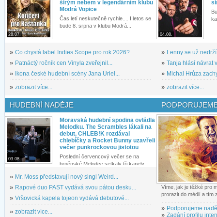
širým nebem v legendárním klubu
si
Modrá Vopice
Bu
Čas letí neskutečně rychle.... I letos se
ka
bude 8. srpna v klubu Modrá...
28.07.
04.08.
»
Co chystá label Indies Scope pro rok 2026?
»
Lenny se už nedrží
»
Patnáctý ročník cen Vinyla zveřejnil...
»
Tanja hlásí návrat v
»
Ikona české hudební scény Jana Uriel...
»
Michal Hrůza zachyc
»
zobrazit více...
»
zobrazit více...
HUDEBNÍ NADĚJE
PODPORUJEME
Moravská hudební spodina ovládla
Melodku. The Scrambles lákali na
debut, CHLEB!K rozdával
chlebíčky a Rocket Bunny uzavřeli
večer punkrockovou jistotou
Poslední červencový večer se na
03.08.
brněnské Melodce setkaly tři kapely...
»
Mr. Moss představují nový singl Weird...
»
Rapové duo PAST vydává svou pátou desku...
Víme, jak je těžké pro
prorazit do médií a tím
»
Vršovická kapela tojeon vydává debutové...
»
Podporujeme nadě
»
zobrazit více...
»
Zadání profilu inter