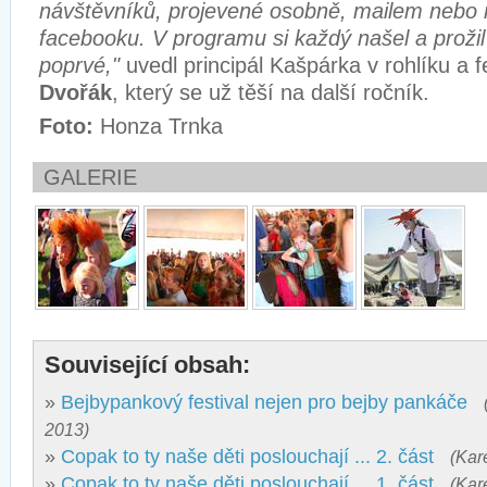
návštěvníků, projevené osobně, mailem nebo
facebooku. V programu si každý našel a prožil
poprvé,"
uvedl principál Kašpárka v rohlíku a f
Dvořák
, který se už těší na další ročník.
Foto:
Honza Trnka
GALERIE
Související obsah:
»
Bejbypankový festival nejen pro bejby pankáče
2013)
»
Copak to ty naše děti poslouchají ... 2. část
(Kar
»
Copak to ty naše děti poslouchají ... 1. část
(Kar