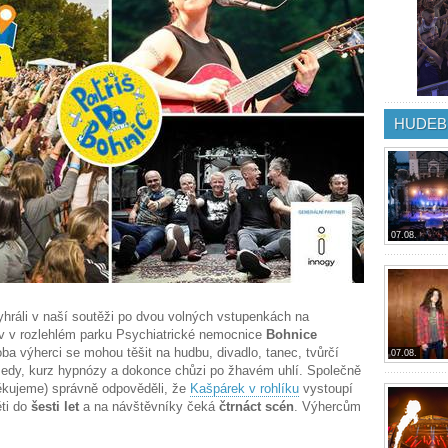
HUDEB
07.08.
hráli v naší soutěži po dvou volných vstupenkách na
 v v rozlehlém parku Psychiatrické nemocnice
Bohnice
ba výherci se mohou těšit na hudbu, divadlo, tanec, tvůrčí
07.08.
medy, kurz hypnózy a dokonce chůzi po žhavém uhlí. Společně
děkujeme) správně odpověděli, že
Kašpárek v rohlíku
vystoupí
ěti do
šesti let
a na návštěvníky čeká
čtrnáct scén
. Výhercům