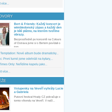
 více...
OVORY
Bert & Friends: Každý koncert je
wimbledonský zápas a každý den
je bílé plátno, na kterém tvoříme
obrazy.
Bezprostředně po koncertě na Colours
of Ostrava jsme si s Bertem povídali o
tom,...
 Temptation: Nové album bude dramaticky...
: První turné jsme odehráli na kytary,...
imes Only: Neřídíme kapelu jako...
t více...
ĚŽE
Vstupenky na Veveří vyhrály Lucie
a Gabriela
Putovní festival Hrady CZ pokračuje o
tomto víkendu na Veveří. V naší...