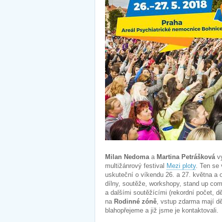
Milan Nedoma
a
Martina Petrášková
vy
multižánrový festival
Mezi ploty
. Ten se
uskuteční o víkendu 26. a 27. května a o
dílny, soutěže, workshopy, stand up co
a dalšími soutěžícími (rekordní počet, 
na
Rodinné zóně
, vstup zdarma mají d
blahopřejeme a již jsme je kontaktovali.