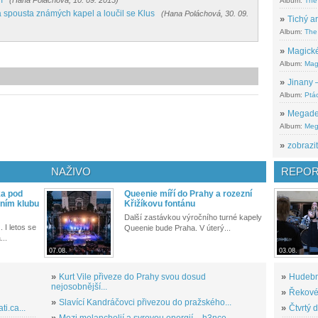
m
(Hana Poláchová, 10. 09. 2015)
Album:
The
la spousta známých kapel a loučil se Klus
(Hana Poláchová, 30. 09.
»
Tichý ar
Album:
The 
»
Magické
Album:
Mag
»
Jinany –
Album:
Ptác
»
Megadeth
Album:
Meg
»
zobrazit
NAŽIVO
REPOR
ka pod
Queenie míří do Prahy a rozezní
ním klubu
Křižíkovu fontánu
Další zastávkou výročního turné kapely
. I letos se
Queenie bude Praha. V úterý...
...
07.08.
03.08.
»
Kurt Vile přiveze do Prahy svou dosud
»
Hudební
nejosobnější...
»
Řekové 
»
Slavící Kandráčovci přivezou do pražského...
i.ca...
»
Čtvrtý 
»
Mezi melancholií a syrovou energií – h3nce...