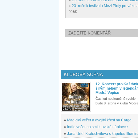
»
Do Bohnic s dětmi za hudbou i divadle
»
23. ročník festivalu Mezi Ploty prováze
2015)
ZADEJTE KOMENTÁŘ
KLUBOVÁ SCÉNA
12. Koncert pro Kaštán
širým nebem v legendár
Modrá Vopice
Čas letí neskutečně rychle...
bude 8. srpna v klubu Modrá
28.07.
»
Magický večer a dvojitý křest na Cargo...
»
Indie večer na smíchovské náplavce
»
Jana Uriel Kratochvílová s kapelou Illuminat