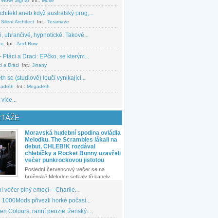
 Wow! Signal
Int.:
Muse
chitekt aneb když australský prog,...
Silent Architect
Int.:
Teramaze
, uhrančivé, hypnotické. Takové...
ic
Int.:
Acid Row
 Ptáci a Draci: EPčko, se kterým...
i a Draci
Int.:
Jinany
 se (studiově) loučí vynikající...
adeth
Int.:
Megadeth
 více...
TÁŽE
Moravská hudební spodina ovládla
Melodku. The Scrambles lákali na
debut, CHLEB!K rozdával
chlebíčky a Rocket Bunny uzavřeli
večer punkrockovou jistotou
Poslední červencový večer se na
brněnské Melodce setkaly tři kapely...
 večer plný emocí – Charlie...
1000Mods přivezli horké počasí...
den Colours: ranní peozie, ženský...