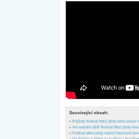
Související obsah:
»
Pražský festival Mezi ploty letos oslaví 
»
Ani sobotní déšť festival Mezi ploty nen
»
Festival Mezi ploty nabízí intenzivní dv