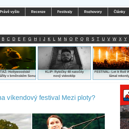
Právě vyšlo
Recenze
Festivaly
Rozhovory
Články
B
C
D
E
F
G
H
I
J
K
L
M
N
O
P
Q
R
S
T
U
V
W
X
Y
ÁŽ: Hollywoodské
KLIP: Rybičky 48 natočily
FESTIVAL:
Let It Roll 
ářily v brněnském Sonu
nový
videoklip
lámal rekord
a víkendový festival Mezi ploty?