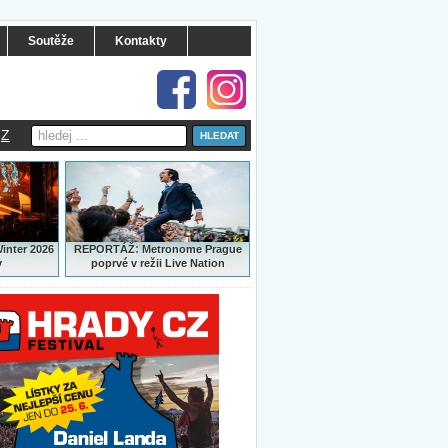
Soutěže
Kontakty
Z
:
Winter 2026
REPORTÁŽ
Metronome Prague
y
poprvé v režii Live Nation