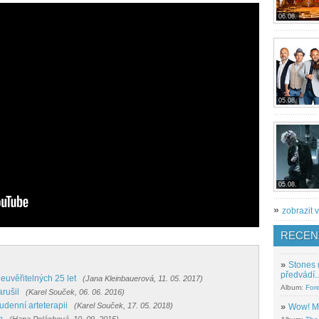
06.08.
05.08.
05.08.
»
zobrazit v
RECEN
»
Stones 
předvádí..
neuvěřitelných 25 let
(Jana Kleinbauerová, 11. 05. 2017)
Album:
For
arušil
(Karel Souček, 06. 06. 2016)
oudenní arteterapii
(Karel Souček, 17. 05. 2018)
»
Wow! M