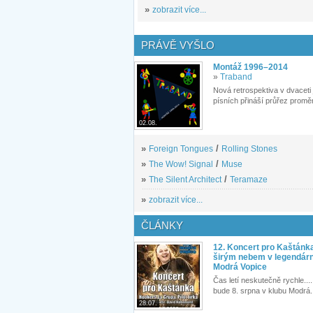
»
zobrazit více...
PRÁVĚ VYŠLO
Montáž 1996–2014
»
Traband
Nová retrospektiva v dvaceti
písních přináší průřez proměn
02.08.
»
Foreign Tongues
/
Rolling Stones
»
The Wow! Signal
/
Muse
»
The Silent Architect
/
Teramaze
»
zobrazit více...
ČLÁNKY
12. Koncert pro Kaštánk
širým nebem v legendár
Modrá Vopice
Čas letí neskutečně rychle.... 
bude 8. srpna v klubu Modrá.
28.07.