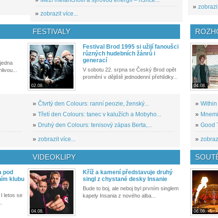
»
zobrazit
»
zobrazit více...
FESTIVALY
ROZH
Festival Brod 1995 si užijí fanoušci
různých hudebních žánrů i
generací
 jedna
V sobotu 22. srpna se Český Brod opět
livou...
promění v dějiště jednodenní přehlídky...
02.08.
04.08.
»
Čtvrtý den Colours: ranní peozie, ženský...
»
Within
»
Třetí den Colours: tanec v kalužích a Mobyho...
»
Mnemic
»
Druhý den Colours: tenisový zápas Berta,...
»
Good T
»
zobrazit více...
»
zobrazi
VIDEOKLIPY
SOUT
a pod
Kříž a kamení představuje druhý
ním klubu
singl z chystané desky Insanie
Bude to boj, ale neboj byl prvním singlem
I letos se
kapely Insania z nového alba...
..
04.08.
06.08.