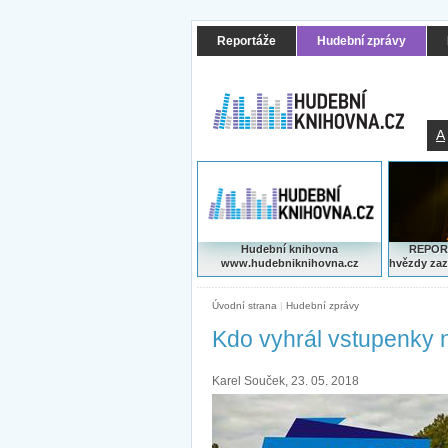
Reportáže
Hudební zprávy
A
Hudební knihovna
REPORT
www.hudebniknihovna.cz
hvězdy zaz
Úvodní strana
|
Hudební zprávy
Kdo vyhrál vstupenky n
Karel Souček, 23. 05. 2018