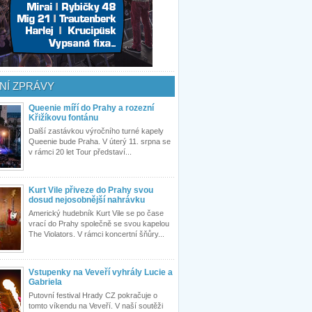
NÍ ZPRÁVY
Queenie míří do Prahy a rozezní
Křižíkovu fontánu
Další zastávkou výročního turné kapely
Queenie bude Praha. V úterý 11. srpna se
v rámci 20 let Tour představí...
Kurt Vile přiveze do Prahy svou
dosud nejosobnější nahrávku
Americký hudebník Kurt Vile se po čase
vrací do Prahy společně se svou kapelou
The Violators. V rámci koncertní šňůry...
Vstupenky na Veveří vyhrály Lucie a
Gabriela
Putovní festival Hrady CZ pokračuje o
tomto víkendu na Veveří. V naší soutěži