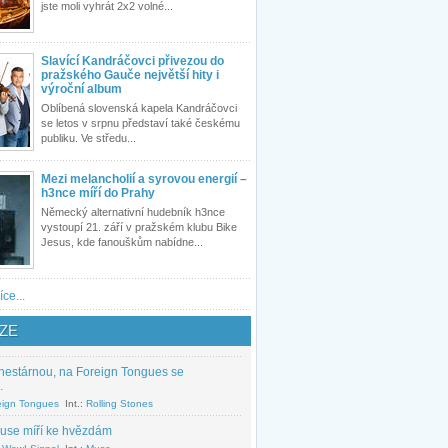
jste moli vyhrát 2x2 volné...
Slavící Kandráčovci přivezou do
pražského Gauče největší hity i
výroční album
Oblíbená slovenská kapela Kandráčovci
se letos v srpnu představí také českému
publiku. Ve středu...
Mezi melancholií a syrovou energií –
h3nce míří do Prahy
Německý alternativní hudebník h3nce
vystoupí 21. září v pražském klubu Bike
Jesus, kde fanouškům nabídne...
íce...
ZE
nestárnou, na Foreign Tongues se
.
eign Tongues
Int.:
Rolling Stones
use míří ke hvězdám