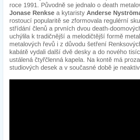
roce 1991. Původně se jednalo o death metalo
Jonase Renkse
a kytaristy
Anderse Nyströ
rostoucí popularitě se zformovala regulérní sk
střídání členů a prvních dvou death-doomovýc
uchýlila k tradičnější a melodičtější formě meta
metalových řevů i z důvodu šetření Renksovýc
kabátě vydali další dvě desky a do nového tisícil
ustálená čtyřčlenná kapela. Na kontě má proz
studiových desek a v současné době je neaktiv