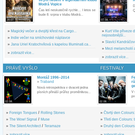
Modrá Vopice
D
Čas letí neskutečně rychle.... I letos se
Q
bude 8. srpna v klubu Modrá...
28.07.
07.08.
»
Magický večer a dvojitý křest na Cargo...
»
Kurt Vile přiveze
nejosobnější...
»
Indie večer na smíchovské náplavce
»
Slavící Kandráčov
»
Jana Uriel Kratochvílová s kapelou Illuminati.ca...
»
Mezi melancholií a
»
zobrazit více...
»
zobrazit více...
PRÁVĚ VYŠLO
FESTIVALY
Montáž 1996–2014
Fe
»
Traband
rů
g
Nová retrospektiva v dvaceti jedna
V 
písních přináší průřez proměnlivou...
pr
02.08.
02.08.
»
Foreign Tongues
/
Rolling Stones
»
Čtvrtý den Colours:
»
The Wow! Signal
/
Muse
»
Třetí den Colours: 
»
The Silent Architect
/
Teramaze
»
Druhý den Colours: 
»
zobrazit více...
»
zobrazit více...