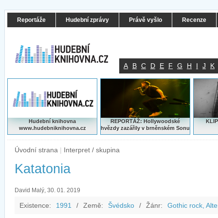
Reportáže
Hudební zprávy
Právě vyšlo
Recenze
A
B
C
D
E
F
G
H
I
J
K
Hudební knihovna
REPORTÁŽ: Hollywoodské
KLIP
www.hudebniknihovna.cz
hvězdy zazářily v brněnském Sonu
Úvodní strana
|
Interpret / skupina
Katatonia
David Malý, 30. 01. 2019
Existence:
1991
/
Země:
Švédsko
/
Žánr:
Gothic rock, Alte