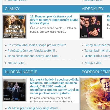
ČLÁNKY
VIDEOKLIPY
12. Koncert pro Kaštánka pod
Kř
širým nebem v legendárním klubu
si
Modrá Vopice
Bu
Čas letí neskutečně rychle.... I letos se
ka
bude 8. srpna v klubu Modrá...
28.07.
04.08.
»
Co chystá label Indies Scope pro rok 2026?
»
Lenny se už nedrží
»
Patnáctý ročník cen Vinyla zveřejnil...
»
Tanja hlásí návrat v
»
Ikona české hudební scény Jana Uriel...
»
Michal Hrůza zachyc
»
zobrazit více...
»
zobrazit více...
HUDEBNÍ NADĚJE
PODPORUJEME
Moravská hudební spodina ovládla
Melodku. The Scrambles lákali na
debut, CHLEB!K rozdával
chlebíčky a Rocket Bunny uzavřeli
večer punkrockovou jistotou
Poslední červencový večer se na
03.08.
brněnské Melodce setkaly tři kapely...
»
Mr. Moss představují nový singl Weird...