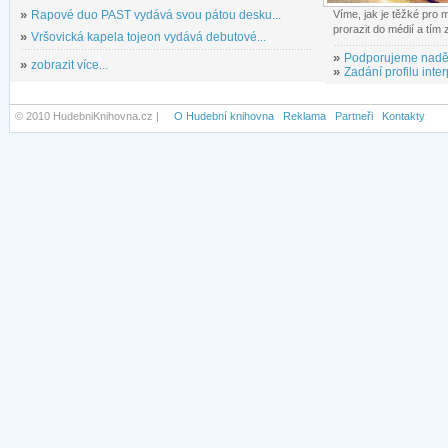
»
Rapové duo PAST vydává svou pátou desku...
Víme, jak je těžké pro
prorazit do médií a tím
»
Vršovická kapela tojeon vydává debutové...
»
Podporujeme nadě
»
zobrazit více...
»
Zadání profilu inter
© 2010 HudebniKnihovna.cz |
O Hudební knihovna
Reklama
Partneři
Kontakty