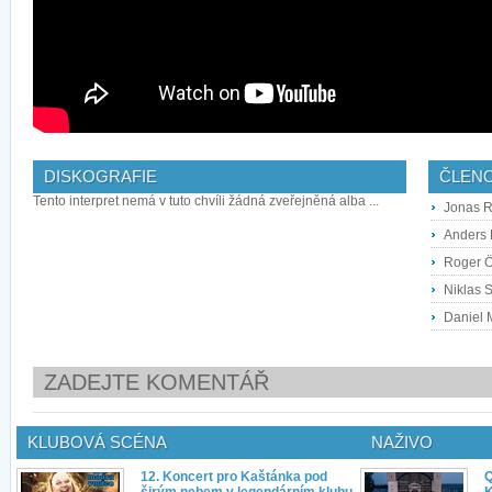
DISKOGRAFIE
ČLEN
Tento interpret nemá v tuto chvíli žádná zveřejněná alba ...
Jonas R
Anders 
Roger Ö
Niklas 
Daniel M
ZADEJTE KOMENTÁŘ
KLUBOVÁ SCÉNA
NAŽIVO
12. Koncert pro Kaštánka pod
Q
širým nebem v legendárním klubu
K