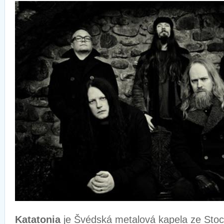
Katatonia
je Švédská metalová kapela ze Stoc