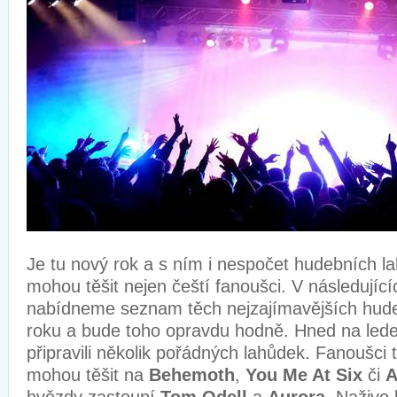
Je tu nový rok a s ním i nespočet hudebních l
mohou těšit nejen čeští fanoušci. V následují
nabídneme seznam těch nejzajímavějších hude
roku a bude toho opravdu hodně. Hned na lede
připravili několik pořádných lahůdek. Fanoušci 
mohou těšit na
Behemoth
,
You Me At Six
či
A