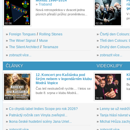
Montáž 1996–2014
Fe
»
Traband
rů
g
Nová retrospektiva v dvaceti jedna
V 
písních přináší průřez proměnlivou...
pr
02.08.
02.08.
»
Foreign Tongues
/
Rolling Stones
»
Čtvrtý den Colours:
»
The Wow! Signal
/
Muse
»
Třetí den Colours: 
»
The Silent Architect
/
Teramaze
»
Druhý den Colours: 
»
zobrazit více...
»
zobrazit více...
ČLÁNKY
VIDEOKLIPY
12. Koncert pro Kaštánka pod
Kř
širým nebem v legendárním klubu
si
Modrá Vopice
Bu
Čas letí neskutečně rychle.... I letos se
ka
bude 8. srpna v klubu Modrá...
28.07.
04.08.
»
Co chystá label Indies Scope pro rok 2026?
»
Lenny se už nedrží
»
Patnáctý ročník cen Vinyla zveřejnil...
»
Tanja hlásí návrat v
»
Ikona české hudební scény Jana Uriel...
»
Michal Hrůza zachyc
»
zobrazit více...
»
zobrazit více...