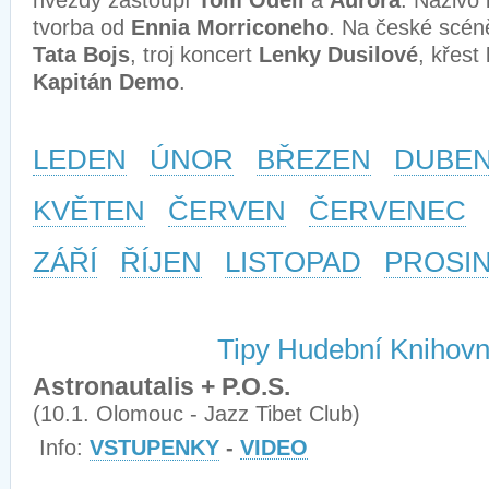
hvězdy zastoupí
Tom Odell
a
Aurora
. Naživo 
tvorba od
Ennia Morriconeho
. Na české scéně
Tata Bojs
, troj koncert
Lenky Dusilové
, křest
Kapitán Demo
.
LEDEN
ÚNOR
BŘEZEN
DUBE
KVĚTEN
ČERVEN
ČERVENEC
ZÁŘÍ
ŘÍJEN
LISTOPAD
PROSI
Tipy Hudební Knihov
Astronautalis + P.O.S.
(10.1. Olomouc - Jazz Tibet Club)
Info:
VSTUPENKY
-
VIDEO