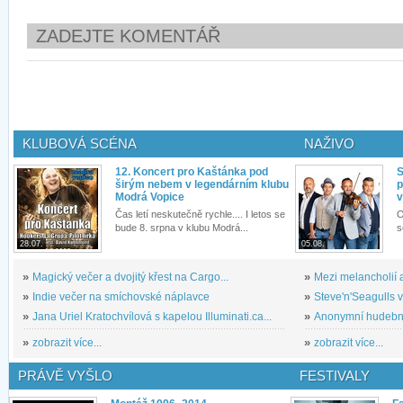
ZADEJTE KOMENTÁŘ
KLUBOVÁ SCÉNA
NAŽIVO
12. Koncert pro Kaštánka pod
S
širým nebem v legendárním klubu
p
Modrá Vopice
v
Čas letí neskutečně rychle.... I letos se
O
bude 8. srpna v klubu Modrá...
s
28.07.
05.08.
»
Magický večer a dvojitý křest na Cargo...
»
Mezi melancholií a
»
Indie večer na smíchovské náplavce
»
Steve'n'Seagulls v 
»
Jana Uriel Kratochvílová s kapelou Illuminati.ca...
»
Anonymní hudební 
»
zobrazit více...
»
zobrazit více...
PRÁVĚ VYŠLO
FESTIVALY