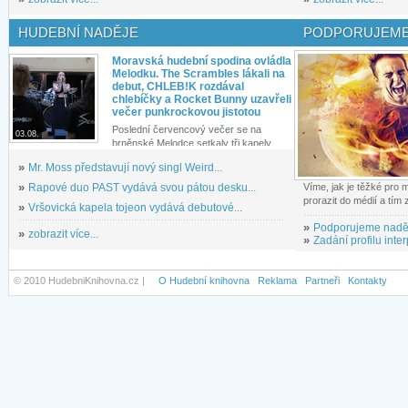
HUDEBNÍ NADĚJE
PODPORUJEME
Moravská hudební spodina ovládla
Melodku. The Scrambles lákali na
debut, CHLEB!K rozdával
chlebíčky a Rocket Bunny uzavřeli
večer punkrockovou jistotou
Poslední červencový večer se na
03.08.
brněnské Melodce setkaly tři kapely...
»
Mr. Moss představují nový singl Weird...
»
Rapové duo PAST vydává svou pátou desku...
Víme, jak je těžké pro
prorazit do médií a tím
»
Vršovická kapela tojeon vydává debutové...
»
Podporujeme nadě
»
zobrazit více...
»
Zadání profilu inter
© 2010 HudebniKnihovna.cz |
O Hudební knihovna
Reklama
Partneři
Kontakty