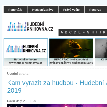
Reportáže
Hudební zprávy
Právě vyšlo
Recenze
A
B
C
D
E
F
G
H
I
J
K
Hudební knihovna
REPORTÁŽ: Hollywoodské
KLIP
www.hudebniknihovna.cz
hvězdy zazářily v brněnském Sonu
Úvodní strana
|
Kam vyrazit za hudbou - Hudební
2019
David Malý, 23. 12. 2018