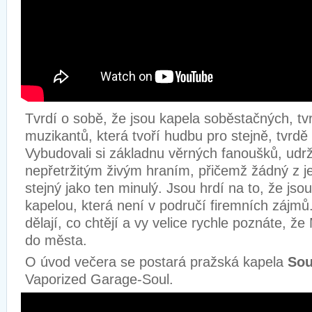
Tvrdí o sobě, že jsou kapela soběstačných, tv
muzikantů, která tvoří hudbu pro stejně, tvrdě p
Vybudovali si základnu věrných fanoušků, ud
nepřetržitým živým hraním, přičemž žádný z je
stejný jako ten minulý. Jsou hrdí na to, že jso
kapelou, která není v područí firemních zájmů.
dělají, co chtějí a vy velice rychle poznáte, že
do města.
O úvod večera se postará pražská kapela
Sou
Vaporized Garage-Soul.