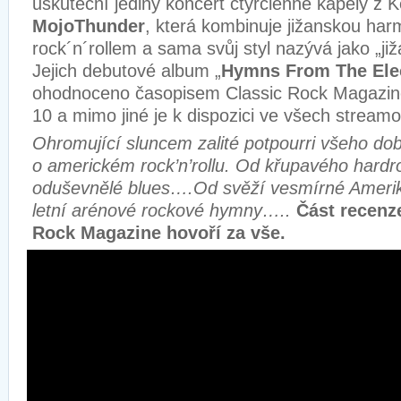
uskuteční jediný koncert čtyřčlenné kapely z 
MojoThunder
, která kombinuje jižanskou har
rock´n´rollem a sama svůj styl nazývá jako „již
Jejich debutové album „
Hymns From The Elec
ohodnoceno časopisem Classic Rock Magazin
10 a mimo jiné je k dispozici ve všech stream
Ohromující sluncem zalité potpourri všeho do
o americkém rock’n’rollu. Od křupavého hardr
oduševnělé blues….Od svěží vesmírné Amerik
letní arénové rockové hymny…..
Část recenz
Rock Magazine hovoří za vše.