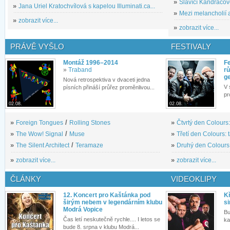
»
Slavící Kandráčov
»
Jana Uriel Kratochvílová s kapelou Illuminati.ca...
»
Mezi melancholií a
»
zobrazit více...
»
zobrazit více...
PRÁVĚ VYŠLO
FESTIVALY
Montáž 1996–2014
Fe
»
Traband
rů
g
Nová retrospektiva v dvaceti jedna
V 
písních přináší průřez proměnlivou...
pr
02.08.
02.08.
»
Foreign Tongues
/
Rolling Stones
»
Čtvrtý den Colours:
»
The Wow! Signal
/
Muse
»
Třetí den Colours: 
»
The Silent Architect
/
Teramaze
»
Druhý den Colours: 
»
zobrazit více...
»
zobrazit více...
ČLÁNKY
VIDEOKLIPY
12. Koncert pro Kaštánka pod
Kř
širým nebem v legendárním klubu
si
Modrá Vopice
Bu
Čas letí neskutečně rychle.... I letos se
ka
bude 8. srpna v klubu Modrá...