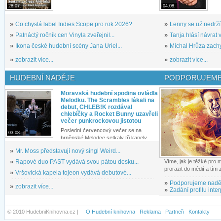
28.07.
04.08.
»
Co chystá label Indies Scope pro rok 2026?
»
Lenny se už nedrží
»
Patnáctý ročník cen Vinyla zveřejnil...
»
Tanja hlásí návrat v
»
Ikona české hudební scény Jana Uriel...
»
Michal Hrůza zachyc
»
zobrazit více...
»
zobrazit více...
HUDEBNÍ NADĚJE
PODPORUJEME
Moravská hudební spodina ovládla
Melodku. The Scrambles lákali na
debut, CHLEB!K rozdával
chlebíčky a Rocket Bunny uzavřeli
večer punkrockovou jistotou
Poslední červencový večer se na
03.08.
brněnské Melodce setkaly tři kapely...
»
Mr. Moss představují nový singl Weird...
»
Rapové duo PAST vydává svou pátou desku...
Víme, jak je těžké pro
prorazit do médií a tím
»
Vršovická kapela tojeon vydává debutové...
»
Podporujeme nadě
»
zobrazit více...
»
Zadání profilu inter
© 2010 HudebniKnihovna.cz |
O Hudební knihovna
Reklama
Partneři
Kontakty