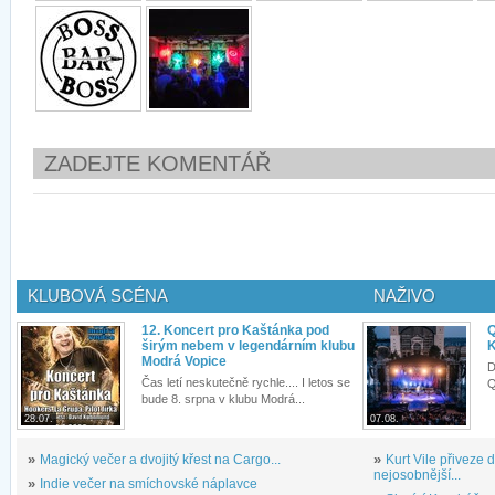
ZADEJTE KOMENTÁŘ
KLUBOVÁ SCÉNA
NAŽIVO
12. Koncert pro Kaštánka pod
Q
širým nebem v legendárním klubu
K
Modrá Vopice
D
Čas letí neskutečně rychle.... I letos se
Q
bude 8. srpna v klubu Modrá...
28.07.
07.08.
»
Magický večer a dvojitý křest na Cargo...
»
Kurt Vile přiveze
nejosobnější...
»
Indie večer na smíchovské náplavce