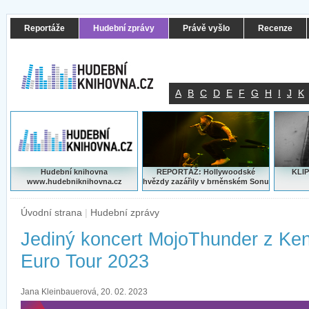
Reportáže
Hudební zprávy
Právě vyšlo
Recenze
A
B
C
D
E
F
G
H
I
J
K
Hudební knihovna
REPORTÁŽ: Hollywoodské
KLIP
www.hudebniknihovna.cz
hvězdy zazářily v brněnském Sonu
Úvodní strana
|
Hudební zprávy
Jediný koncert MojoThunder z Ken
Euro Tour 2023
Jana Kleinbauerová, 20. 02. 2023