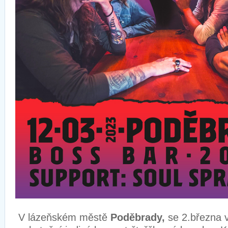
V lázeňském městě
Poděbrady,
se 2.března 