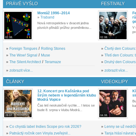
PRÁVĚ VYŠLO
FESTIVALY
Montáž 1996–2014
Fe
»
Traband
rů
g
Nová retrospektiva v dvaceti jedna
V 
písních přináší průřez proměnlivou...
pr
02.08.
02.08.
»
Foreign Tongues
/
Rolling Stones
»
Čtvrtý den Colours:
»
The Wow! Signal
/
Muse
»
Třetí den Colours: 
»
The Silent Architect
/
Teramaze
»
Druhý den Colours: 
»
zobrazit více...
»
zobrazit více...
ČLÁNKY
VIDEOKLIPY
12. Koncert pro Kaštánka pod
Kř
širým nebem v legendárním klubu
si
Modrá Vopice
Bu
Čas letí neskutečně rychle.... I letos se
ka
bude 8. srpna v klubu Modrá...
28.07.
04.08.
»
Co chystá label Indies Scope pro rok 2026?
»
Lenny se už nedrží
»
Patnáctý ročník cen Vinyla zveřejnil...
»
Tanja hlásí návrat v