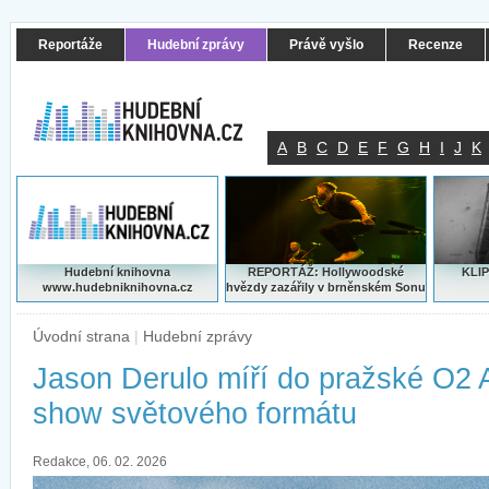
Reportáže
Hudební zprávy
Právě vyšlo
Recenze
A
B
C
D
E
F
G
H
I
J
K
Hudební knihovna
REPORTÁŽ: Hollywoodské
KLIP
www.hudebniknihovna.cz
hvězdy zazářily v brněnském Sonu
Úvodní strana
|
Hudební zprávy
Jason Derulo míří do pražské O2 
show světového formátu
Redakce, 06. 02. 2026