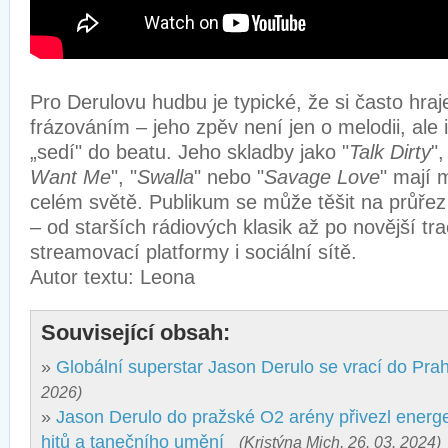
Pro Derulovu hudbu je typické, že si často hraj
frázováním – jeho zpěv není jen o melodii, ale i
„sedí" do beatu. Jeho skladby jako "
Talk Dirty
",
Want Me
", "
Swalla
" nebo "
Savage Love
" mají 
celém světě. Publikum se může těšit na průřez 
– od starších rádiových klasik až po novější tra
streamovací platformy i sociální sítě.
Autor textu: Leona
Související obsah:
»
Globální superstar Jason Derulo se vrací do Pra
2026)
»
Jason Derulo do pražské O2 arény přivezl energe
hitů a tanečního umění
(Kristýna Mich, 26. 03. 2024)