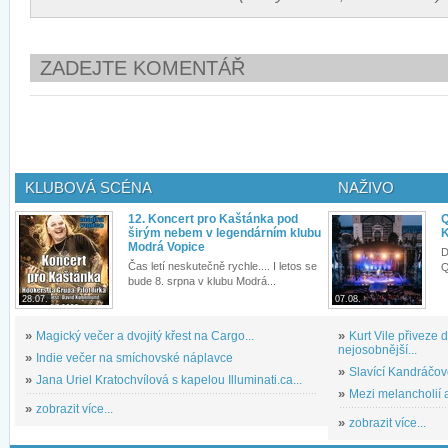
ZADEJTE KOMENTÁŘ
KLUBOVÁ SCÉNA
NAŽIVO
12. Koncert pro Kaštánka pod
Q
širým nebem v legendárním klubu
K
Modrá Vopice
D
Čas letí neskutečně rychle.... I letos se
Q
bude 8. srpna v klubu Modrá...
28.07.
07.08.
»
Magický večer a dvojitý křest na Cargo...
»
Kurt Vile přiveze
nejosobnější...
»
Indie večer na smíchovské náplavce
»
Slavící Kandráčov
»
Jana Uriel Kratochvílová s kapelou Illuminati.ca...
»
Mezi melancholií a
»
zobrazit více...
»
zobrazit více...