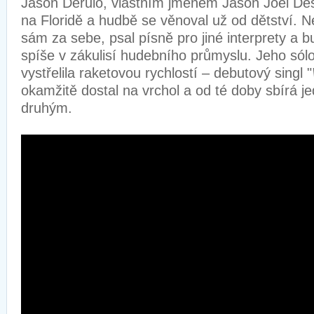
Jason Derulo, vlastním jménem Jason Joel Des
na Floridě a hudbě se věnoval už od dětství. N
sám za sebe, psal písně pro jiné interprety a b
spíše v zákulisí hudebního průmyslu. Jeho sólo
vystřelila raketovou rychlostí – debutový singl "
okamžitě dostal na vrchol a od té doby sbírá j
druhým.