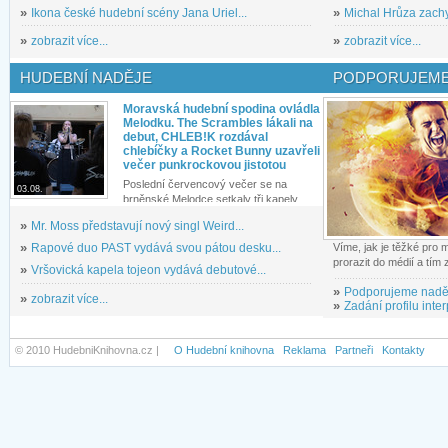
»
Ikona české hudební scény Jana Uriel...
»
Michal Hrůza zachyc
»
zobrazit více...
»
zobrazit více...
HUDEBNÍ NADĚJE
PODPORUJEME
Moravská hudební spodina ovládla
Melodku. The Scrambles lákali na
debut, CHLEB!K rozdával
chlebíčky a Rocket Bunny uzavřeli
večer punkrockovou jistotou
Poslední červencový večer se na
03.08.
brněnské Melodce setkaly tři kapely...
»
Mr. Moss představují nový singl Weird...
»
Rapové duo PAST vydává svou pátou desku...
Víme, jak je těžké pro
prorazit do médií a tím
»
Vršovická kapela tojeon vydává debutové...
»
Podporujeme nadě
»
zobrazit více...
»
Zadání profilu inter
© 2010 HudebniKnihovna.cz |
O Hudební knihovna
Reklama
Partneři
Kontakty