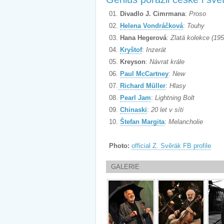
01.
Divadlo J. Cimrmana
:
Proso
02.
Helena Vondráčková
:
Touhy
03.
Hana Hegerová
:
Zlatá kolekce (19
04.
Kryštof
:
Inzerát
05.
Kreyson
:
Návrat krále
06.
Paul McCartney
:
New
07.
Richard Müller
:
Hlasy
08.
Pearl Jam
:
Lightning Bolt
09.
Chinaski
:
20 let v síti
10.
Štefan Margita
:
Melancholie
Photo:
official Z. Svěrák FB profile
GALERIE