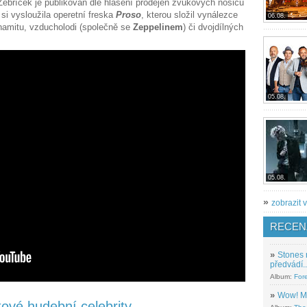
Žebříček je publikován dle hlášení prodejen zvukových nosičů
si vysloužila operetní freska
Proso
, kterou složil vynálezce
06.08.
namitu, vzducholodi (společně se
Zeppelinem
) či dvojdílných
05.08.
05.08.
»
zobrazit v
RECEN
»
Stones 
předvádí..
Album:
For
»
Wow! M
tové hudební celebrity