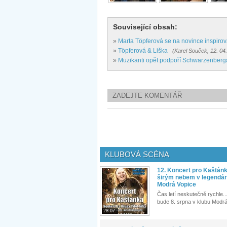
Související obsah:
»
Marta Töpferová se na novince inspiro
»
Töpferová & Liška
(Karel Souček, 12. 04
»
Muzikanti opět podpoří Schwarzenberg
ZADEJTE KOMENTÁŘ
KLUBOVÁ SCÉNA
12. Koncert pro Kaštán
širým nebem v legendár
Modrá Vopice
Čas letí neskutečně rychle...
bude 8. srpna v klubu Modrá
28.07.