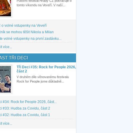
Putovní festival Hrady CZ pokračuje o
tomto víkendu na Veveří. V naší...
 o volné vstupenky na Veveří
ník se mohou těšit Nikola a Milan
te volné vstupenky na první zastávku...
t více...
ST TŘI DECI
Tři Deci #35: Rock for People 2026,
část 2
V druhém díle věnovanému festivalu
Rock for People jsme důkladně...
ci #34: Rock for People 2026, část...
ci #33: Hudba za Covidu, část 2
ci #32: Hudba za Covidu, část 1
t více...