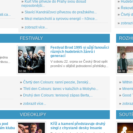
»
Kurt Vile přiveze do Prahy svou dosud
»
Hudební
nejosobnější...
»
Řekové 
»
Slavící Kandráčovci přivezou do pražského...
i.ca...
»
Čtvrtý 
»
Mezi melancholií a syrovou energií – h3nce...
»
zobrazit
»
zobrazit více...
FESTIVALY
ROZH
Festival Brod 1995 si užijí fanoušci
různých hudebních žánrů i
generací
 jedna
V sobotu 22. srpna se Český Brod opět
livou...
promění v dějiště jednodenní přehlídky...
02.08.
04.08.
»
Čtvrtý den Colours: ranní peozie, ženský...
»
Within
»
Třetí den Colours: tanec v kalužích a Mobyho...
»
Mnemic
»
Druhý den Colours: tenisový zápas Berta,...
»
Good T
»
zobrazit více...
»
zobrazi
VIDEOKLIPY
SOUT
a pod
Kříž a kamení představuje druhý
ním klubu
singl z chystané desky Insanie