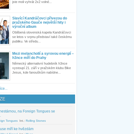
jste moli vyhrát 2x2 volné...
Slavící Kandráčovci přivezou do
pražského Gauče největší hity i
výroční album
Oblíbená slovenská kapela Kandráčovci
se letos v srpnu představí také českému
publiku. Ve středu...
Mezi melancholií a syrovou energií –
h3nce míří do Prahy
Německý alternativní hudebník h3nce
vystoupí 21. září v pražském klubu Bike
Jesus, kde fanouškům nabídne...
íce...
ZE
nestárnou, na Foreign Tongues se
.
eign Tongues
Int.:
Rolling Stones
use míří ke hvězdám