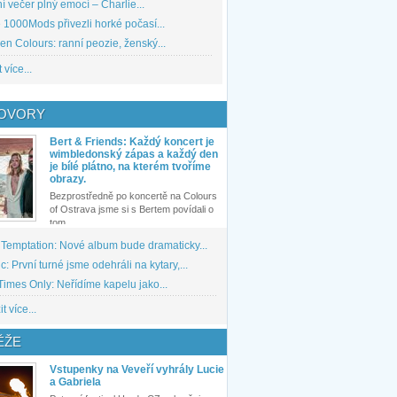
 večer plný emocí – Charlie...
1000Mods přivezli horké počasí...
den Colours: ranní peozie, ženský...
 více...
OVORY
Bert & Friends: Každý koncert je
wimbledonský zápas a každý den
je bílé plátno, na kterém tvoříme
obrazy.
Bezprostředně po koncertě na Colours
of Ostrava jsme si s Bertem povídali o
tom,...
 Temptation: Nové album bude dramaticky...
: První turné jsme odehráli na kytary,...
imes Only: Neřídíme kapelu jako...
t více...
ĚŽE
Vstupenky na Veveří vyhrály Lucie
a Gabriela