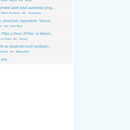
 Wow! Signal
Int.:
Muse
chitekt aneb když australský prog,...
Silent Architect
Int.:
Teramaze
, uhrančivé, hypnotické. Takové...
ic
Int.:
Acid Row
 Ptáci a Draci: EPčko, se kterým...
i a Draci
Int.:
Jinany
 se (studiově) loučí vynikající...
adeth
Int.:
Megadeth
 více...