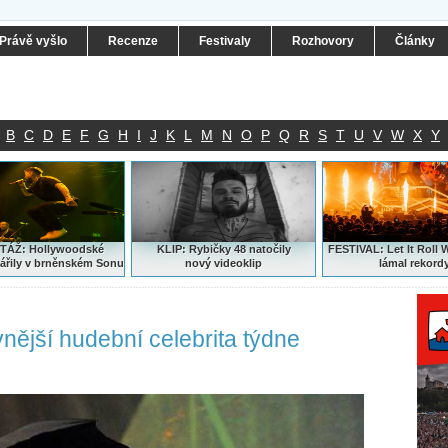
Právě vyšlo
Recenze
Festivaly
Rozhovory
Články
B
C
D
E
F
G
H
I
J
K
L
M
N
O
P
Q
R
S
T
U
V
W
X
Y
ÁŽ: Hollywoodské
KLIP: Rybičky 48 natočily
FESTIVAL:
Let It Roll 
ářily v brněnském Sonu
nový
videoklip
lámal rekord
ější hudební celebrita týdne