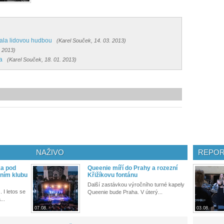
vala lidovou hudbou
(Karel Souček, 14. 03. 2013)
. 2013)
a
(Karel Souček, 18. 01. 2013)
NAŽIVO
REPOR
ka pod
Queenie míří do Prahy a rozezní
ním klubu
Křižíkovu fontánu
Další zastávkou výročního turné kapely
. I letos se
Queenie bude Praha. V úterý...
...
07.08.
03.08.