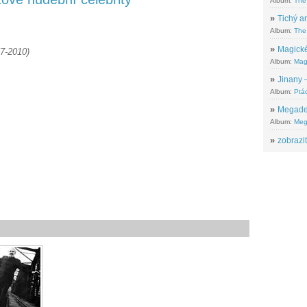
Album:
The
»
Tichý ar
Album:
The 
»
Magické
57-2010)
Album:
Mag
»
Jinany –
Album:
Ptác
»
Megadeth
Album:
Meg
»
zobrazit