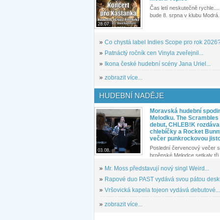
Čas letí neskutečně rychle.... 
bude 8. srpna v klubu Modrá.
28.07.
»
Co chystá label Indies Scope pro rok 2026
»
Patnáctý ročník cen Vinyla zveřejnil...
»
Ikona české hudební scény Jana Uriel...
»
zobrazit více...
HUDEBNÍ NADĚJE
Moravská hudební spodin
Melodku. The Scrambles l
debut, CHLEB!K rozdáva
chlebíčky a Rocket Bunn
večer punkrockovou jist
Poslední červencový večer s
03.08.
brněnské Melodce setkaly tři 
»
Mr. Moss představují nový singl Weird...
»
Rapové duo PAST vydává svou pátou desku
»
Vršovická kapela tojeon vydává debutové...
»
zobrazit více...