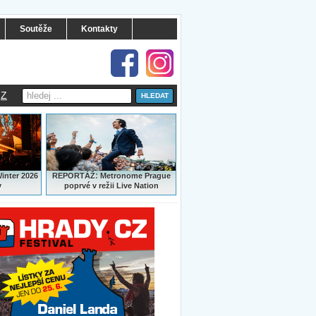
Soutěže
Kontakty
Z
:
Winter 2026
REPORTÁŽ
Metronome Prague
y
poprvé v režii Live Nation