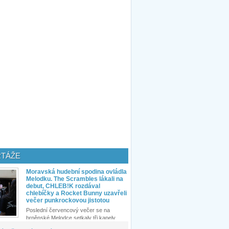
TÁŽE
Moravská hudební spodina ovládla
Melodku. The Scrambles lákali na
debut, CHLEB!K rozdával
chlebíčky a Rocket Bunny uzavřeli
večer punkrockovou jistotou
Poslední červencový večer se na
brněnské Melodce setkaly tři kapely...