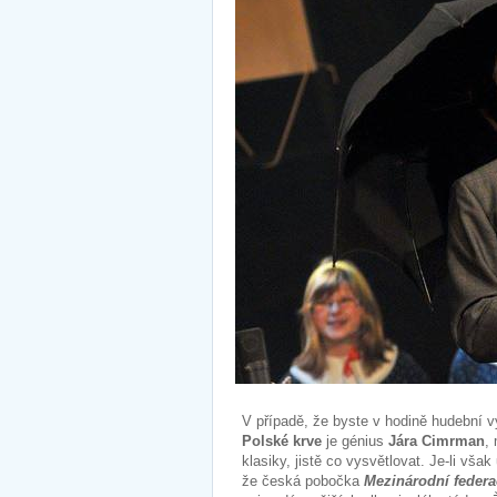
V případě, že byste v hodině hudební v
Polské krve
je génius
Jára Cimrman
,
klasiky, jistě co vysvětlovat. Je-li vša
že česká pobočka
Mezinárodní federa