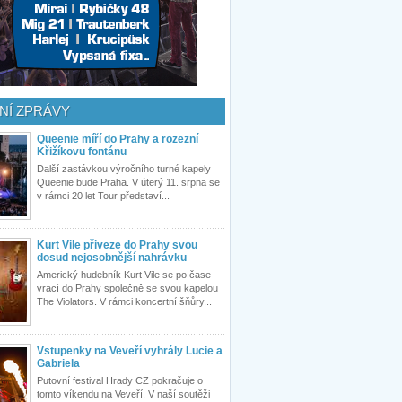
NÍ ZPRÁVY
Queenie míří do Prahy a rozezní
Křižíkovu fontánu
Další zastávkou výročního turné kapely
Queenie bude Praha. V úterý 11. srpna se
v rámci 20 let Tour představí...
Kurt Vile přiveze do Prahy svou
dosud nejosobnější nahrávku
Americký hudebník Kurt Vile se po čase
vrací do Prahy společně se svou kapelou
The Violators. V rámci koncertní šňůry...
Vstupenky na Veveří vyhrály Lucie a
Gabriela
Putovní festival Hrady CZ pokračuje o
tomto víkendu na Veveří. V naší soutěži