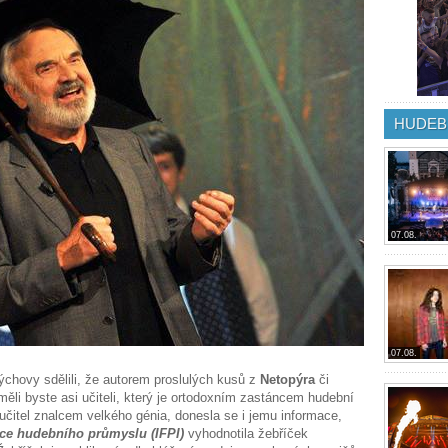
HUDEB
07.08.
07.08.
ýchovy sdělili, že autorem proslulých kusů z
Netopýra
či
 měli byste asi učiteli, který je ortodoxním zastáncem hudební
k učitel znalcem velkého génia, donesla se i jemu informace,
ce hudebního průmyslu (IFPI)
vyhodnotila žebříček