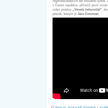
nejprodávanějších alb minulého týdne. 
v České republice, přičemž první místo 
zubní protézy
„Veselý železničář"
, dy
plavek, kterým je
Jára Cimrman
.
Génius porazil české i svě