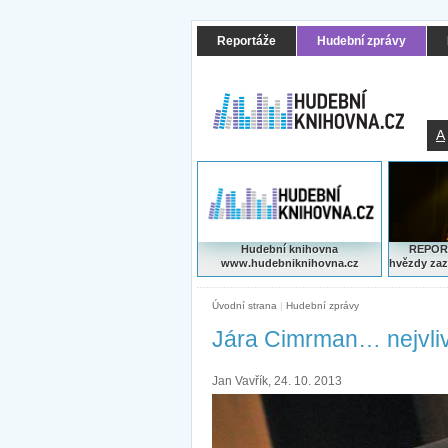
Reportáže
Hudební zprávy
A
Hudební knihovna
REPORT
www.hudebniknihovna.cz
hvězdy zaz
Úvodní strana
|
Hudební zprávy
Jára Cimrman… nejvlivn
Jan Vavřík, 24. 10. 2013