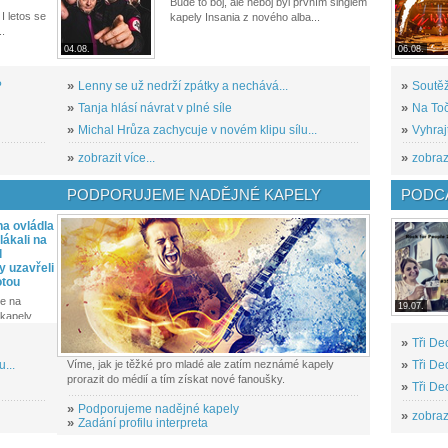
Bude to boj, ale neboj byl prvním singlem
I letos se
kapely Insania z nového alba...
..
04.08.
06.08.
?
»
Lenny se už nedrží zpátky a nechává...
»
Soutěž
»
Tanja hlásí návrat v plné síle
»
Na Toč
»
Michal Hrůza zachycuje v novém klipu sílu...
»
Vyhraj
»
zobrazit více...
»
zobrazi
PODPORUJEME NADĚJNÉ KAPELY
PODCA
a ovládla
ákali na
l
y uzavřeli
otou
e na
19.07.
kapely...
»
Tři De
...
Víme, jak je těžké pro mladé ale zatím neznámé kapely
»
Tři De
prorazit do médií a tím získat nové fanoušky.
»
Tři De
»
Podporujeme nadějné kapely
»
zobrazi
»
Zadání profilu interpreta