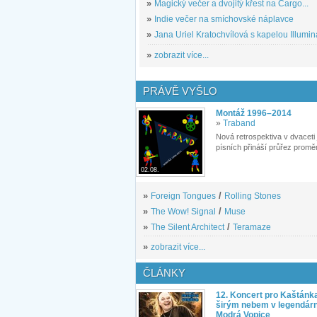
»
Magický večer a dvojitý křest na Cargo...
»
Indie večer na smíchovské náplavce
»
Jana Uriel Kratochvílová s kapelou Illuminat
»
zobrazit více...
PRÁVĚ VYŠLO
Montáž 1996–2014
»
Traband
Nová retrospektiva v dvaceti
písních přináší průřez proměn
02.08.
»
Foreign Tongues
/
Rolling Stones
»
The Wow! Signal
/
Muse
»
The Silent Architect
/
Teramaze
»
zobrazit více...
ČLÁNKY
12. Koncert pro Kaštánk
širým nebem v legendár
Modrá Vopice