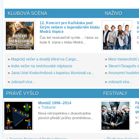
KLUBOVÁ SCÉNA
NAŽIVO
12. Koncert pro Kaštánka pod
S
širým nebem v legendárním klubu
p
Modrá Vopice
v
Čas letí neskutečně rychle.... I letos se
O
bude 8. srpna v klubu Modrá...
s
28.07.
05.08.
»
Magický večer a dvojitý křest na Cargo...
»
Mezi melancholií a
»
Indie večer na smíchovské náplavce
»
Steve'n'Seagulls v 
»
Jana Uriel Kratochvílová s kapelou Illuminati.ca...
»
Anonymní hudební 
»
zobrazit více...
»
zobrazit více...
PRÁVĚ VYŠLO
FESTIVALY
Montáž 1996–2014
Fe
»
Traband
rů
g
Nová retrospektiva v dvaceti jedna
V 
písních přináší průřez proměnlivou...
pr
02.08.
02.08.