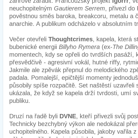
žánrově zařadit. Francouzský projekt
Igorrr
, v
neuchopitelným
Gautierem Serrem
, přivezl do
pověstnou směs baroka, breakcoru, metalu a č
anarchie. A publikum odcházelo v absolutním t
Večer otevřeli
Thoughtcrimes
, kapela, která 
bubenické energii
Billyho Rymera
(ex-
The Dilli
momentech, kdy se opřeli do tvrdších pasáží, 
přesvědčivě - agresivní vokál, hutné riffy, ryt
Jakmile ale zpěvák přepnul do melodického zp
padala. Pomalejší, epičtější momenty jednodu
působily spíše rozpačitě. Set naštěstí uzavřeli 
ukázala, že když se kapela drží tvrdosti, umí 
publiku.
Druzí na řadě byli
DVNE
, kteří přivezli svůj po
Technicky bezchybný výkon ale nedokázal pře
uchopitelného. Kapela působila, jakoby vařila z 