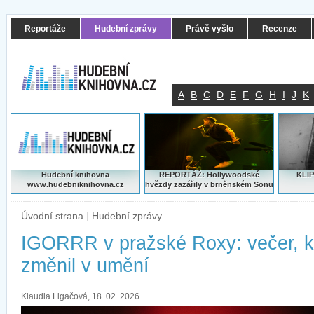
Reportáže
Hudební zprávy
Právě vyšlo
Recenze
A
B
C
D
E
F
G
H
I
J
K
Hudební knihovna
REPORTÁŽ: Hollywoodské
KLIP
www.hudebniknihovna.cz
hvězdy zazářily v brněnském Sonu
Úvodní strana
|
Hudební zprávy
IGORRR v pražské Roxy: večer, k
změnil v umění
Klaudia Ligačová, 18. 02. 2026