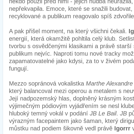
někdo použil před nimi - jejich hudba neurazila,
nepřekvapila. Emoce, které se snažili budovat, 
recyklované a publikum reagovalo spíš zdvořil
A pak přišel moment, na který všichni čekali.
I
energií, která okamžitě pohltila celý klub. Setli
tvorbu s osvědčenými klasikami a právě starší 
publikum nejvíc. Naproti tomu nové tracky mož
zapamatovatelné jako kdysi, za to v živém podá
fungují.
Mezzo sopránová vokalistka
Marthe Alexandre
který balancoval mezi operou a metalem s neuv
Její nadpozemský hlas, doplněný krásným ko
výjimečným pódiovým vyjádřením se nesl klube
hluboký temný vokál v podání
JB Le Bail
.
JB
pů
výrazným facepaintem jako šaman, který dirigu
můstku nad podiem šikovně vedl právě
Igorrr
v