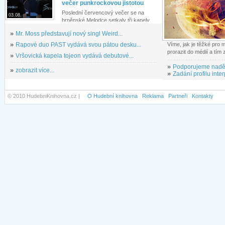
večer punkrockovou jistotou
Poslední červencový večer se na
03.08.
brněnské Melodce setkaly tři kapely...
»
Mr. Moss představují nový singl Weird...
»
Rapové duo PAST vydává svou pátou desku...
Víme, jak je těžké pro
prorazit do médií a tím
»
Vršovická kapela tojeon vydává debutové...
»
Podporujeme nadě
»
zobrazit více...
»
Zadání profilu inter
© 2010 HudebniKnihovna.cz |
O Hudební knihovna
Reklama
Partneři
Kontakty