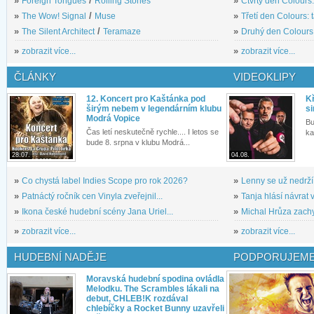
»
Foreign Tongues
/
Rolling Stones
»
Čtvrtý den Colours:
»
The Wow! Signal
/
Muse
»
Třetí den Colours: 
»
The Silent Architect
/
Teramaze
»
Druhý den Colours: 
»
zobrazit více...
»
zobrazit více...
ČLÁNKY
VIDEOKLIPY
12. Koncert pro Kaštánka pod
Kř
širým nebem v legendárním klubu
si
Modrá Vopice
Bu
Čas letí neskutečně rychle.... I letos se
ka
bude 8. srpna v klubu Modrá...
28.07.
04.08.
»
Co chystá label Indies Scope pro rok 2026?
»
Lenny se už nedrží
»
Patnáctý ročník cen Vinyla zveřejnil...
»
Tanja hlásí návrat v
»
Ikona české hudební scény Jana Uriel...
»
Michal Hrůza zachyc
»
zobrazit více...
»
zobrazit více...
HUDEBNÍ NADĚJE
PODPORUJEME
Moravská hudební spodina ovládla
Melodku. The Scrambles lákali na
debut, CHLEB!K rozdával
chlebíčky a Rocket Bunny uzavřeli