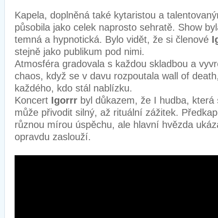
Kapela, doplněná také kytaristou a talentova
působila jako celek naprosto sehratě. Show byl
temná a hypnotická. Bylo vidět, že si členové
I
stejně jako publikum pod nimi.
Atmosféra gradovala s každou skladbou a vyvrc
chaos, když se v davu rozpoutala wall of death
každého, kdo stál nablízku.
Koncert
Igorrr
byl důkazem, že I hudba, kter
může přivodit silný, až rituální zážitek. Předkap
různou mírou úspěchu, ale hlavní hvězda ukáza
opravdu zaslouží.