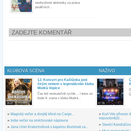
neohrožené aktivistky za práva
pouličních...
ZADEJTE KOMENTÁŘ
KLUBOVÁ SCÉNA
NAŽIVO
12. Koncert pro Kaštánka pod
Q
širým nebem v legendárním klubu
K
Modrá Vopice
D
Čas letí neskutečně rychle.... I letos se
Q
bude 8. srpna v klubu Modrá...
28.07.
07.08.
»
Magický večer a dvojitý křest na Cargo...
»
Kurt Vile přiveze
nejosobnější...
»
Indie večer na smíchovské náplavce
»
Slavící Kandráčov
»
Jana Uriel Kratochvílová s kapelou Illuminati.ca...
»
Mezi melancholií a