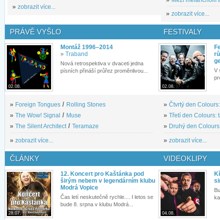
»
zobrazit více...
»
zobrazit více...
PRÁVĚ VYŠLO
FESTIVALY
Montáž 1996–2014
Fe
»
Traband
rů
g
Nová retrospektiva v dvaceti jedna
V 
písních přináší průřez proměnlivou...
pr
02.08.
02.08.
»
Foreign Tongues
/
Rolling Stones
»
Čtvrtý den Colours:
»
The Wow! Signal
/
Muse
»
Třetí den Colours: 
»
The Silent Architect
/
Teramaze
»
Druhý den Colours: 
»
zobrazit více...
»
zobrazit více...
ČLÁNKY
VIDEOKLIPY
12. Koncert pro Kaštánka pod
Kř
širým nebem v legendárním klubu
si
Modrá Vopice
Bu
Čas letí neskutečně rychle.... I letos se
ka
bude 8. srpna v klubu Modrá...
28.07.
04.08.