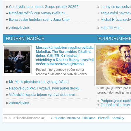
»
Co chystá label Indies Scope pro rok 2026?
»
Lenny se už nedrží
»
Patnáctý ročník cen Vinyla zveřejnil...
»
Tanja hlásí návrat v
»
Ikona české hudební scény Jana Uriel...
»
Michal Hrůza zachyc
»
zobrazit více...
»
zobrazit více...
HUDEBNÍ NADĚJE
PODPORUJEME
Moravská hudební spodina ovládla
Melodku. The Scrambles lákali na
debut, CHLEB!K rozdával
chlebíčky a Rocket Bunny uzavřeli
večer punkrockovou jistotou
Poslední červencový večer se na
03.08.
brněnské Melodce setkaly tři kapely...
»
Mr. Moss představují nový singl Weird...
»
Rapové duo PAST vydává svou pátou desku...
Víme, jak je těžké pro
prorazit do médií a tím
»
Vršovická kapela tojeon vydává debutové...
»
Podporujeme nadě
»
zobrazit více...
»
Zadání profilu inter
© 2010 HudebniKnihovna.cz |
O Hudební knihovna
Reklama
Partneři
Kontakty