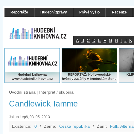
Reportáže
Hudební zprávy
Právě vyšlo
Recenze
A
B
C
D
E
F
G
H
I
J
K
Hudební knihovna
REPORTÁŽ: Hollywoodské
KLIP
www.hudebniknihovna.cz
hvězdy zazářily v brněnském Sonu
Úvodní strana
|
Interpret / skupina
Candlewick Iamme
Jakub Lepš, 03. 05. 2013
Existence:
0
/
Země:
Česká republika
/
Žánr:
Folk, Alterna