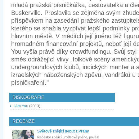
mladá pražská písničkářka, cestovatelka a člen
Buskerville. Proslavila se zejména svým zhu
příspěvkem na zasedání pražského zastupitel
kterého se snažila vyzpívat lepší podmínky pr
hlavním městě. V médiích její jméno též figuru
hromadném financování projektů, neboť její 
You vyšla právě díky crowdfundingu. Svůj styl
směs odrážející vlivy „folkové scény americký
undergroundových klubů, indických manter a s
izraelských náboženských zpěvů, vandráků u 
písničkaření."
DISKOGRAFIE
I Am You
(2013)
RECENZE
Světově znějící debut z Prahy
Nečesky znějící umělecké jméno, pověst