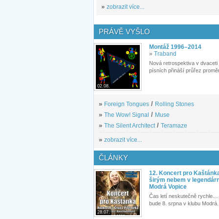
»
zobrazit více...
PRÁVĚ VYŠLO
Montáž 1996–2014
»
Traband
Nová retrospektiva v dvaceti
písních přináší průřez proměn
02.08.
»
Foreign Tongues
/
Rolling Stones
»
The Wow! Signal
/
Muse
»
The Silent Architect
/
Teramaze
»
zobrazit více...
ČLÁNKY
12. Koncert pro Kaštánk
širým nebem v legendár
Modrá Vopice
Čas letí neskutečně rychle.... 
bude 8. srpna v klubu Modrá.
28.07.