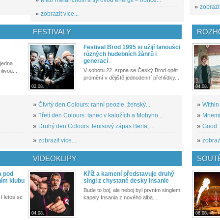
»
zobrazit
»
zobrazit více...
FESTIVALY
ROZH
Festival Brod 1995 si užijí fanoušci
různých hudebních žánrů i
generací
 jedna
V sobotu 22. srpna se Český Brod opět
livou...
promění v dějiště jednodenní přehlídky...
02.08.
04.08.
»
Čtvrtý den Colours: ranní peozie, ženský...
»
Within
»
Třetí den Colours: tanec v kalužích a Mobyho...
»
Mnemic
»
Druhý den Colours: tenisový zápas Berta,...
»
Good T
»
zobrazit více...
»
zobrazi
VIDEOKLIPY
SOUT
a pod
Kříž a kamení představuje druhý
ním klubu
singl z chystané desky Insanie
Bude to boj, ale neboj byl prvním singlem
I letos se
kapely Insania z nového alba...
..
04.08.
06.08.