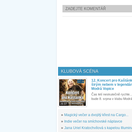
ZADEJTE KOMENTÁŘ
KLUBOVÁ SCÉNA
12. Koncert pro Kaštán
širým nebem v legendár
Modrá Vopice
Čas letí neskutečně rychle...
bude 8. srpna v klubu Modrá
28.07.
»
Magický večer a dvojitý křest na Cargo...
»
Indie večer na smíchovské náplavce
»
Jana Uriel Kratochvílová s kapelou Illuminat