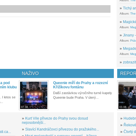
Album:
The
»
Tichý ar
Album:
The 
»
Magické
Album:
Mag
»
Jinany –
Album:
Ptác
»
Megadeth
Album:
Meg
»
zobrazit
NAŽIVO
REPOR
ka pod
Queenie míří do Prahy a rozezní
ním klubu
Křižíkovu fontánu
Další zastávkou výročního turné kapely
. I letos se
Queenie bude Praha. V úterý...
...
07.08.
03.08.
»
Kurt Vile přiveze do Prahy svou dosud
»
Hudební
nejosobnější...
»
Řekové 
»
Slavící Kandráčovci přivezou do pražského...
i.ca...
»
Čtvrtý 
»
Mezi melancholií a syrovou energií – h3nce...