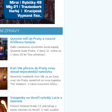
NÍ ZPRÁVY
Queenie míří do Prahy a rozezní
Křižíkovu fontánu
Další zastávkou výročního turné kapely
Queenie bude Praha. V úterý 11. srpna se
v rámci 20 let Tour představí...
Kurt Vile přiveze do Prahy svou
dosud nejosobnější nahrávku
Americký hudebník Kurt Vile se po čase
vrací do Prahy společně se svou kapelou
The Violators. V rámci koncertní šňůry...
Vstupenky na Veveří vyhrály Lucie a
Gabriela
Putovní festival Hrady CZ pokračuje o
tomto víkendu na Veveří. V naší soutěži