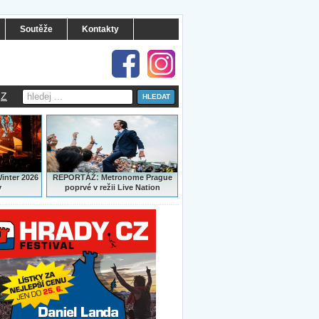
Soutěže
Kontakty
Z
:
Winter 2026
REPORTÁŽ
Metronome Prague
y
poprvé v režii Live Nation