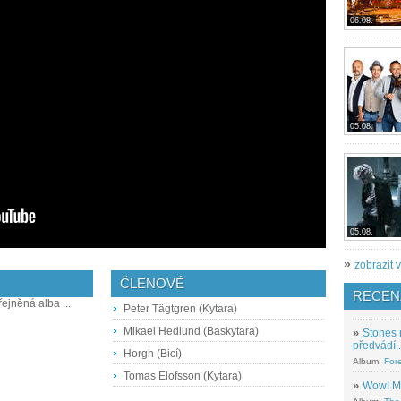
06.08.
05.08.
05.08.
»
zobrazit v
ČLENOVÉ
RECEN
řejněná alba ...
Peter Tägtgren (Kytara)
Mikael Hedlund (Baskytara)
»
Stones 
předvádí..
Horgh (Bicí)
Album:
For
Tomas Elofsson (Kytara)
»
Wow! M