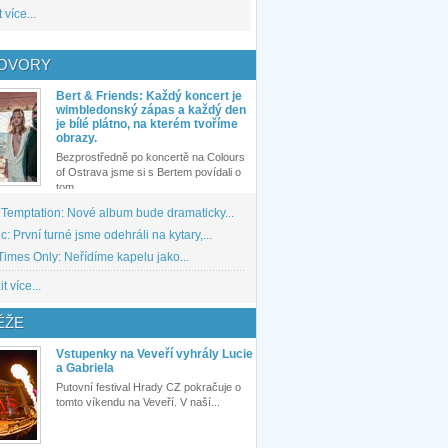
 více...
OVORY
Bert & Friends: Každý koncert je
wimbledonský zápas a každý den
je bílé plátno, na kterém tvoříme
obrazy.
Bezprostředně po koncertě na Colours
of Ostrava jsme si s Bertem povídali o
tom,...
 Temptation: Nové album bude dramaticky...
: První turné jsme odehráli na kytary,...
imes Only: Neřídíme kapelu jako...
t více...
ĚŽE
Vstupenky na Veveří vyhrály Lucie
a Gabriela
Putovní festival Hrady CZ pokračuje o
tomto víkendu na Veveří. V naší...