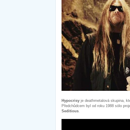
Hypocrisy
je deathmetalová skupina, kt
Předchůdcem byl od roku 1988 sólo proj
Seditious
.