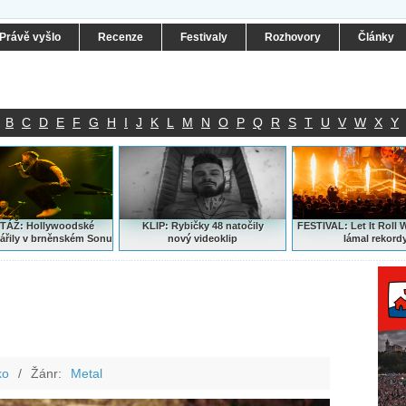
Právě vyšlo
Recenze
Festivaly
Rozhovory
Články
B
C
D
E
F
G
H
I
J
K
L
M
N
O
P
Q
R
S
T
U
V
W
X
Y
ÁŽ: Hollywoodské
KLIP: Rybičky 48 natočily
FESTIVAL:
Let It Roll 
ářily v brněnském Sonu
nový
videoklip
lámal rekord
ko
/
Žánr:
Metal