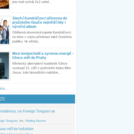
jste moli vyhrát 2x2 volné...
Slavící Kandráčovci přivezou do
pražského Gauče největší hity i
výroční album
Oblíbená slovenská kapela Kandráčovci
se letos v srpnu představí také českému
publiku. Ve středu...
Mezi melancholií a syrovou energií –
h3nce míří do Prahy
Německý alternativní hudebník h3nce
vystoupí 21. září v pražském klubu Bike
Jesus, kde fanouškům nabídne...
íce...
ZE
nestárnou, na Foreign Tongues se
.
eign Tongues
Int.:
Rolling Stones
use míří ke hvězdám