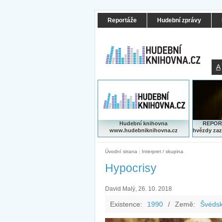
Reportáže
Hudební zprávy
A
Hudební knihovna
REPORT
www.hudebniknihovna.cz
hvězdy zaz
Úvodní strana
|
Interpret / skupina
Hypocrisy
David Malý, 26. 10. 2018
Existence:
1990
/
Země:
Švéds