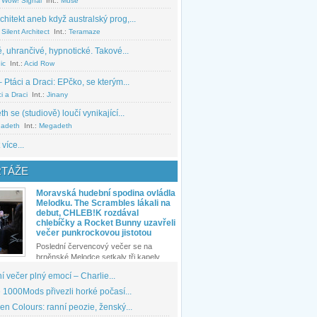
 Wow! Signal
Int.:
Muse
chitekt aneb když australský prog,...
Silent Architect
Int.:
Teramaze
, uhrančivé, hypnotické. Takové...
ic
Int.:
Acid Row
 Ptáci a Draci: EPčko, se kterým...
i a Draci
Int.:
Jinany
 se (studiově) loučí vynikající...
adeth
Int.:
Megadeth
 více...
TÁŽE
Moravská hudební spodina ovládla
Melodku. The Scrambles lákali na
debut, CHLEB!K rozdával
chlebíčky a Rocket Bunny uzavřeli
večer punkrockovou jistotou
Poslední červencový večer se na
brněnské Melodce setkaly tři kapely...
 večer plný emocí – Charlie...
1000Mods přivezli horké počasí...
den Colours: ranní peozie, ženský...