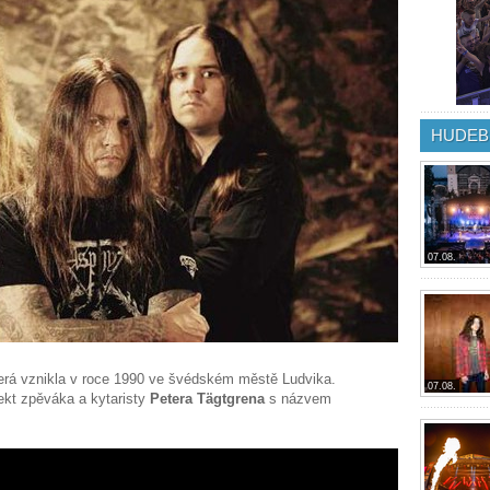
HUDEB
07.08.
erá vznikla v roce 1990 ve švédském městě Ludvika.
07.08.
ekt zpěváka a kytaristy
Petera Tägtgrena
s názvem