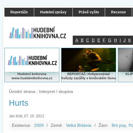
Reportáže
Hudební zprávy
Právě vyšlo
Recenze
A
B
C
D
E
F
G
H
I
J
K
Hudební knihovna
REPORTÁŽ: Hollywoodské
KLIP
www.hudebniknihovna.cz
hvězdy zazářily v brněnském Sonu
Úvodní strana
|
Interpret / skupina
Hurts
Jan Král, 07. 10. 2012
Existence:
2009
/
Země:
Velká Británie
/
Žánr:
Brit pop, P