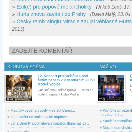
»
Exil(e) pro popové melancholiky
(Jakub Lepš, 17.
»
Hurts znovu zavítají do Prahy
(David Malý, 23. 04
»
Český remix singlu Miracle zaujal věhlasné Hurts
2013)
ZADEJTE KOMENTÁŘ
KLUBOVÁ SCÉNA
NAŽIVO
12. Koncert pro Kaštánka pod
Q
širým nebem v legendárním klubu
K
Modrá Vopice
D
Čas letí neskutečně rychle.... I letos se
Q
bude 8. srpna v klubu Modrá...
28.07.
07.08.
»
Magický večer a dvojitý křest na Cargo...
»
Kurt Vile přiveze
nejosobnější...
»
Indie večer na smíchovské náplavce
»
Slavící Kandráčov
»
Jana Uriel Kratochvílová s kapelou Illuminati.ca...
»
Mezi melancholií a
»
zobrazit více...