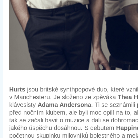
Hurts
jsou britské synthpopové duo, které vzni
v Manchesteru. Je složeno ze zpěváka
Thea H
klávesisty
Adama Andersona
. Ti se seznámili 
před nočním klubem, ale byli moc opilí na to, ab
tak se začali bavit o muzice a dali se dohromady
jakého úspěchu dosáhnou. S debutem
Happin
početnou skupinku milovníků bolestného a mel