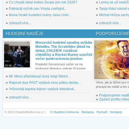
»
Co chystá label Indies Scope pro rok 2026?
»
Lenny se už nedrží
»
Patnáctý ročník cen Vinyla zveřejnil...
»
Tanja hlásí návrat v
»
Ikona české hudební scény Jana Uriel...
»
Michal Hrůza zachyc
»
zobrazit více...
»
zobrazit více...
HUDEBNÍ NADĚJE
PODPORUJEME
Moravská hudební spodina ovládla
Melodku. The Scrambles lákali na
debut, CHLEB!K rozdával
chlebíčky a Rocket Bunny uzavřeli
večer punkrockovou jistotou
Poslední červencový večer se na
03.08.
brněnské Melodce setkaly tři kapely...
»
Mr. Moss představují nový singl Weird...
»
Rapové duo PAST vydává svou pátou desku...
Víme, jak je těžké pro
prorazit do médií a tím
»
Vršovická kapela tojeon vydává debutové...
»
Podporujeme nadě
»
zobrazit více...
»
Zadání profilu inter
© 2010 HudebniKnihovna.cz |
O Hudební knihovna
Reklama
Partneři
Kontakty