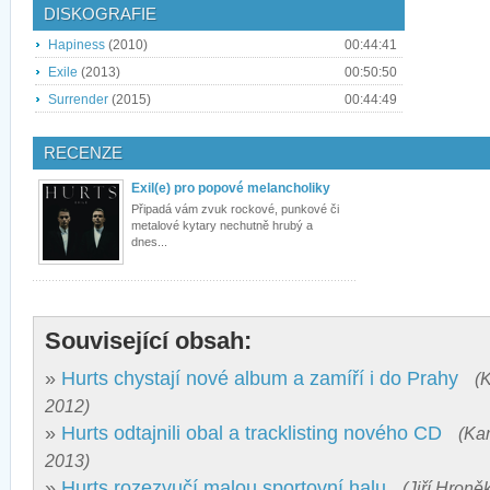
DISKOGRAFIE
Hapiness
(2010)
00:44:41
Exile
(2013)
00:50:50
Surrender
(2015)
00:44:49
RECENZE
Exil(e) pro popové melancholiky
Připadá vám zvuk rockové, punkové či
metalové kytary nechutně hrubý a
dnes...
Související obsah:
»
Hurts chystají nové album a zamíří i do Prahy
(
2012)
»
Hurts odtajnili obal a tracklisting nového CD
(Kar
2013)
»
Hurts rozezvučí malou sportovní halu
(Jiří Hroně