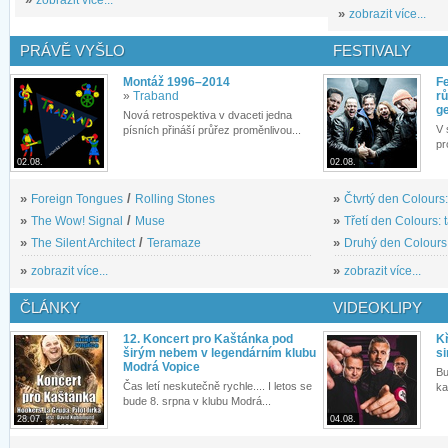
»
zobrazit více...
PRÁVĚ VYŠLO
FESTIVALY
Montáž 1996–2014
Fe
»
Traband
rů
g
Nová retrospektiva v dvaceti jedna
V 
písních přináší průřez proměnlivou...
pr
02.08.
02.08.
»
Foreign Tongues
/
Rolling Stones
»
Čtvrtý den Colours:
»
The Wow! Signal
/
Muse
»
Třetí den Colours: 
»
The Silent Architect
/
Teramaze
»
Druhý den Colours: 
»
zobrazit více...
»
zobrazit více...
ČLÁNKY
VIDEOKLIPY
12. Koncert pro Kaštánka pod
Kř
širým nebem v legendárním klubu
si
Modrá Vopice
Bu
Čas letí neskutečně rychle.... I letos se
ka
bude 8. srpna v klubu Modrá...
28.07.
04.08.