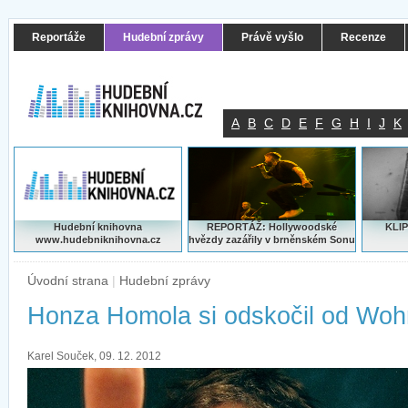
Reportáže
Hudební zprávy
Právě vyšlo
Recenze
A
B
C
D
E
F
G
H
I
J
K
Hudební knihovna
REPORTÁŽ: Hollywoodské
KLIP
www.hudebniknihovna.cz
hvězdy zazářily v brněnském Sonu
Úvodní strana
|
Hudební zprávy
Honza Homola si odskočil od Woh
Karel Souček, 09. 12. 2012