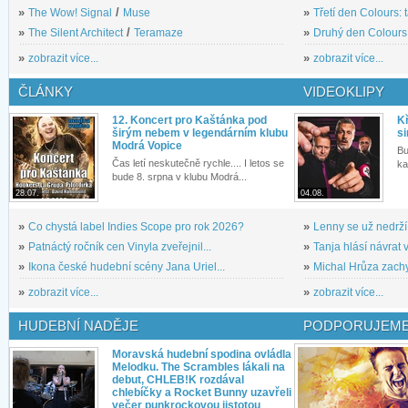
»
The Wow! Signal
/
Muse
»
Třetí den Colours: 
»
The Silent Architect
/
Teramaze
»
Druhý den Colours: 
»
zobrazit více...
»
zobrazit více...
ČLÁNKY
VIDEOKLIPY
12. Koncert pro Kaštánka pod
Kř
širým nebem v legendárním klubu
si
Modrá Vopice
Bu
Čas letí neskutečně rychle.... I letos se
ka
bude 8. srpna v klubu Modrá...
28.07.
04.08.
»
Co chystá label Indies Scope pro rok 2026?
»
Lenny se už nedrží
»
Patnáctý ročník cen Vinyla zveřejnil...
»
Tanja hlásí návrat v
»
Ikona české hudební scény Jana Uriel...
»
Michal Hrůza zachyc
»
zobrazit více...
»
zobrazit více...
HUDEBNÍ NADĚJE
PODPORUJEME
Moravská hudební spodina ovládla
Melodku. The Scrambles lákali na
debut, CHLEB!K rozdával
chlebíčky a Rocket Bunny uzavřeli
večer punkrockovou jistotou