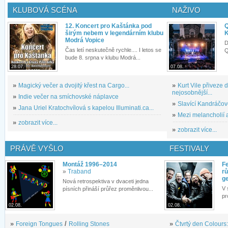
KLUBOVÁ SCÉNA
NAŽIVO
12. Koncert pro Kaštánka pod
Q
širým nebem v legendárním klubu
K
Modrá Vopice
D
Čas letí neskutečně rychle.... I letos se
Q
bude 8. srpna v klubu Modrá...
28.07.
07.08.
»
Magický večer a dvojitý křest na Cargo...
»
Kurt Vile přiveze
nejosobnější...
»
Indie večer na smíchovské náplavce
»
Slavící Kandráčov
»
Jana Uriel Kratochvílová s kapelou Illuminati.ca...
»
Mezi melancholií a
»
zobrazit více...
»
zobrazit více...
PRÁVĚ VYŠLO
FESTIVALY
Montáž 1996–2014
Fe
»
Traband
rů
g
Nová retrospektiva v dvaceti jedna
V 
písních přináší průřez proměnlivou...
pr
02.08.
02.08.
»
Foreign Tongues
/
Rolling Stones
»
Čtvrtý den Colours: