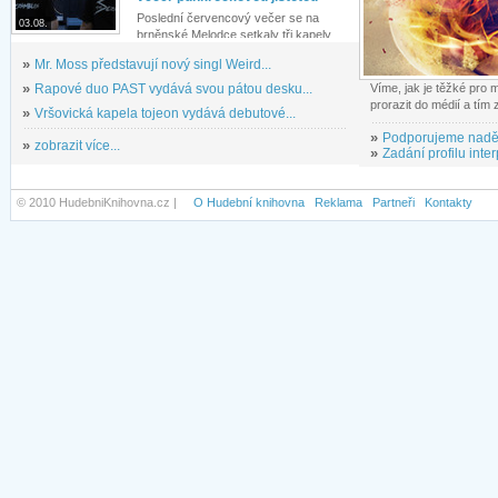
Poslední červencový večer se na
03.08.
brněnské Melodce setkaly tři kapely...
»
Mr. Moss představují nový singl Weird...
»
Rapové duo PAST vydává svou pátou desku...
Víme, jak je těžké pro
prorazit do médií a tím
»
Vršovická kapela tojeon vydává debutové...
»
Podporujeme nadě
»
zobrazit více...
»
Zadání profilu inter
© 2010 HudebniKnihovna.cz |
O Hudební knihovna
Reklama
Partneři
Kontakty