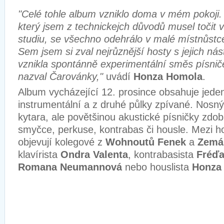
"Celé tohle album vzniklo doma v mém pokoji.
který jsem z technickejch důvodů musel točit 
studiu, se všechno odehrálo v malé místnůstc
Sem jsem si zval nejrůznější hosty s jejich nást
vznikla spontánně experimentální směs písnič
nazval Čarovánky,"
uvádí
Honza Homola
.
Album vycházející 12. prosince obsahuje jeden
instrumentální a z druhé půlky zpívané. Nosn
kytara, ale povětšinou akustické písničky zdobí 
smyčce, perkuse, kontrabas či housle. Mezi h
objevují kolegové z
Wohnoutů
Fenek
a
Zemá
klavírista
Ondra Valenta
, kontrabasista
Fréďa
Romana Neumannová
nebo houslista
Honza 