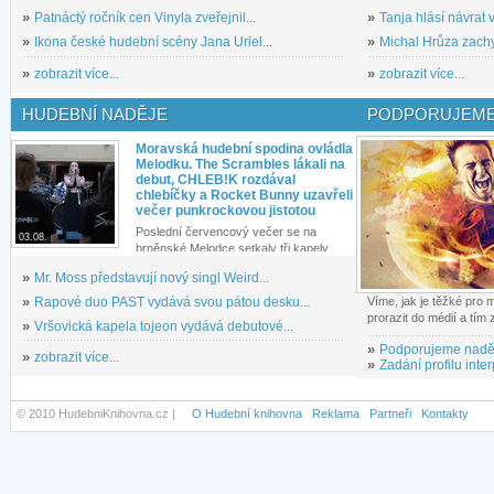
»
Patnáctý ročník cen Vinyla zveřejnil...
»
Tanja hlásí návrat v
»
Ikona české hudební scény Jana Uriel...
»
Michal Hrůza zachyc
»
zobrazit více...
»
zobrazit více...
HUDEBNÍ NADĚJE
PODPORUJEME
Moravská hudební spodina ovládla
Melodku. The Scrambles lákali na
debut, CHLEB!K rozdával
chlebíčky a Rocket Bunny uzavřeli
večer punkrockovou jistotou
Poslední červencový večer se na
03.08.
brněnské Melodce setkaly tři kapely...
»
Mr. Moss představují nový singl Weird...
»
Rapové duo PAST vydává svou pátou desku...
Víme, jak je těžké pro
prorazit do médií a tím
»
Vršovická kapela tojeon vydává debutové...
»
Podporujeme nadě
»
zobrazit více...
»
Zadání profilu inter
© 2010 HudebniKnihovna.cz |
O Hudební knihovna
Reklama
Partneři
Kontakty