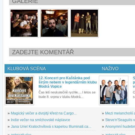
GALERIE
ZADEJTE KOMENTÁŘ
KLUBOVÁ SCÉNA
NAŽIVO
12. Koncert pro Kaštánka pod
S
širým nebem v legendárním klubu
p
Modrá Vopice
v
Čas letí neskutečně rychle.... I letos se
O
bude 8. srpna v klubu Modrá...
s
28.07.
05.08.
»
Magický večer a dvojitý křest na Cargo...
»
Mezi melancholií a
»
Indie večer na smíchovské náplavce
»
Steve'n'Seagulls v 
»
Jana Uriel Kratochvílová s kapelou Illuminati.ca...
»
Anonymní hudební 
»
zobrazit více...
»
zobrazit více...