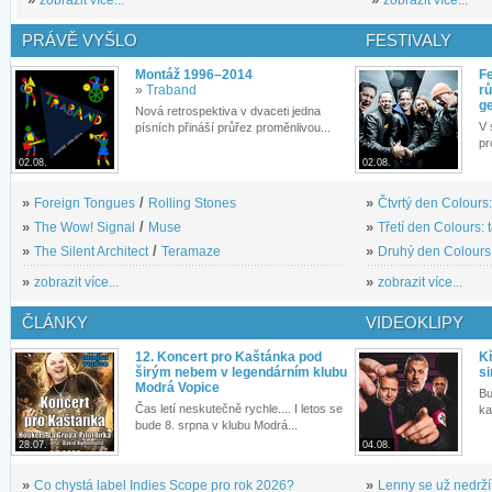
PRÁVĚ VYŠLO
FESTIVALY
Montáž 1996–2014
Fe
»
Traband
rů
g
Nová retrospektiva v dvaceti jedna
V 
písních přináší průřez proměnlivou...
pr
02.08.
02.08.
»
Foreign Tongues
/
Rolling Stones
»
Čtvrtý den Colours:
»
The Wow! Signal
/
Muse
»
Třetí den Colours: 
»
The Silent Architect
/
Teramaze
»
Druhý den Colours: 
»
zobrazit více...
»
zobrazit více...
ČLÁNKY
VIDEOKLIPY
12. Koncert pro Kaštánka pod
Kř
širým nebem v legendárním klubu
si
Modrá Vopice
Bu
Čas letí neskutečně rychle.... I letos se
ka
bude 8. srpna v klubu Modrá...
28.07.
04.08.
»
Co chystá label Indies Scope pro rok 2026?
»
Lenny se už nedrží