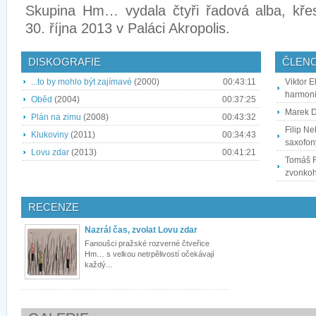
Skupina Hm… vydala čtyři řadová alba, kře
30. října 2013 v Paláci Akropolis.
DISKOGRAFIE
ČLEN
...to by mohlo být zajímavé
(2000)
00:43:11
Viktor E
harmoni
Oběd
(2004)
00:37:25
Marek D
Plán na zimu
(2008)
00:43:32
Filip Ne
Klukoviny
(2011)
00:34:43
saxofony
Lovu zdar
(2013)
00:41:21
Tomáš Re
zvonkoh
RECENZE
Nazrál čas, zvolat Lovu zdar
Fanoušci pražské rozverné čtveřice
Hm… s velkou netrpělivostí očekávají
každý...