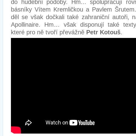
do hudební podoby. Hm... spolupracují ro
básníky Vítem Kremličkou a Pavlem Šrutem
děl se však dočkali také zahraniční autoři, 
Apollinaire. Hm… však disponují také texty
které pro ně tvoří převážně
Petr Kotouš
.