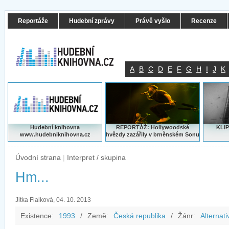
Reportáže
Hudební zprávy
Právě vyšlo
Recenze
A
B
C
D
E
F
G
H
I
J
K
Hudební knihovna
REPORTÁŽ: Hollywoodské
KLIP
www.hudebniknihovna.cz
hvězdy zazářily v brněnském Sonu
Úvodní strana
|
Interpret / skupina
Hm...
Jitka Fialková, 04. 10. 2013
Existence:
1993
/
Země:
Česká republika
/
Žánr:
Alternati