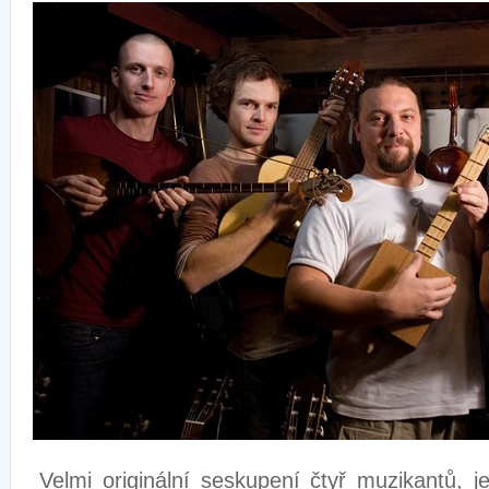
Velmi originální seskupení čtyř muzikantů, je