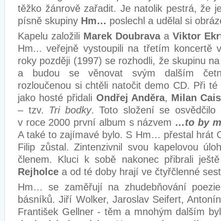
těžko žánrově zařadit. Je natolik pestrá, že 
písně skupiny
Hm…
poslechl a udělal si obrá
Kapelu založili
Marek Doubrava
a
Viktor Ekr
Hm... veřejně vystoupili na třetím koncertě
roky později (1997) se rozhodli, že skupinu na
a budou se věnovat svým dalším četn
rozloučenou si chtěli natočit demo CD. Při té 
jako hosté přidali
Ondřej Anděra
,
Milan Cai
– tzv.
Tri bodky
. Toto složení se osvědčilo
v roce 2000 první album s názvem
…to by m
A také to zajímavé bylo. S Hm… přestal hrát 
Filip zůstal. Zintenzivnil svou kapelovou úl
členem. Kluci k sobě nakonec přibrali ješ
Rejholce
a od té doby hrají ve čtyřčlenné ses
Hm… se zaměřují na zhudebňování poezie
básníků. Jiří Wolker, Jaroslav Seifert, Anton
František Gellner - těm a mnohým dalším by