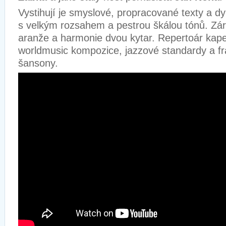
Vystihují je smyslové, propracované texty a 
s velkým rozsahem a pestrou škálou tónů. Zár
aranže a harmonie dvou kytar. Repertoár kapel
worldmusic kompozice, jazzové standardy a f
šansony.