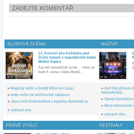
ZADEJTE KOMENTÁŘ
KLUBOVÁ SCÉNA
NAŽIVO
12. Koncert pro Kaštánka pod
Q
širým nebem v legendárním klubu
K
Modrá Vopice
D
Čas letí neskutečně rychle.... I letos se
Q
bude 8. srpna v klubu Modrá...
28.07.
07.08.
»
Magický večer a dvojitý křest na Cargo...
»
Kurt Vile přiveze
nejosobnější...
»
Indie večer na smíchovské náplavce
»
Slavící Kandráčov
»
Jana Uriel Kratochvílová s kapelou Illuminati.ca...
»
Mezi melancholií a
»
zobrazit více...
»
zobrazit více...
PRÁVĚ VYŠLO
FESTIVALY