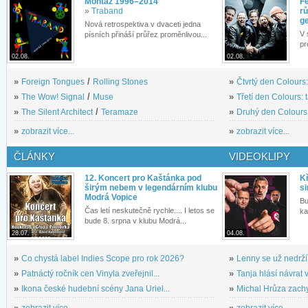
Montáž 1996–2014
Fe
»
Traband
rů
g
Nová retrospektiva v dvaceti jedna
V 
písních přináší průřez proměnlivou...
pr
02.08.
02.08.
»
Foreign Tongues
/
Rolling Stones
»
Čtvrtý den Colours:
»
The Wow! Signal
/
Muse
»
Třetí den Colours: 
»
The Silent Architect
/
Teramaze
»
Druhý den Colours: 
»
zobrazit více...
»
zobrazit více...
ČLÁNKY
VIDEOKLIPY
12. Koncert pro Kaštánka pod
Kř
širým nebem v legendárním klubu
si
Modrá Vopice
Bu
Čas letí neskutečně rychle.... I letos se
ka
bude 8. srpna v klubu Modrá...
28.07.
04.08.
»
Co chystá label Indies Scope pro rok 2026?
»
Lenny se už nedrží
»
Patnáctý ročník cen Vinyla zveřejnil...
»
Tanja hlásí návrat v
»
Ikona české hudební scény Jana Uriel...
»
Michal Hrůza zachyc