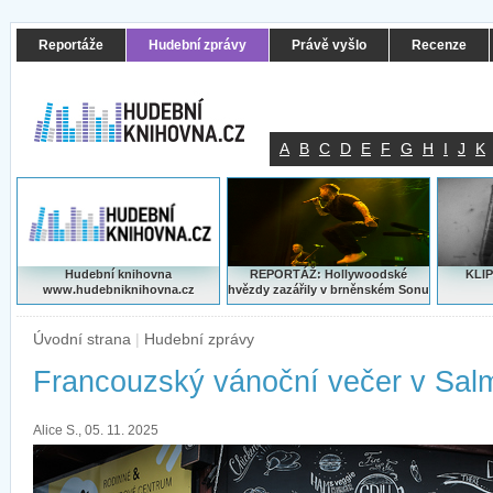
Reportáže
Hudební zprávy
Právě vyšlo
Recenze
A
B
C
D
E
F
G
H
I
J
K
Hudební knihovna
REPORTÁŽ: Hollywoodské
KLIP
www.hudebniknihovna.cz
hvězdy zazářily v brněnském Sonu
Úvodní strana
|
Hudební zprávy
Francouzský vánoční večer v Sal
Alice S., 05. 11. 2025