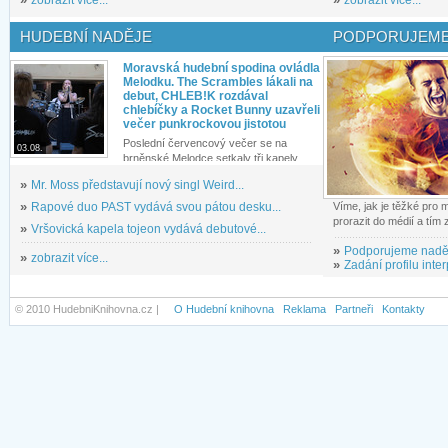
»
zobrazit více...
»
zobrazit více...
HUDEBNÍ NADĚJE
PODPORUJEME
Moravská hudební spodina ovládla
Melodku. The Scrambles lákali na
debut, CHLEB!K rozdával
chlebíčky a Rocket Bunny uzavřeli
večer punkrockovou jistotou
Poslední červencový večer se na
03.08.
brněnské Melodce setkaly tři kapely...
»
Mr. Moss představují nový singl Weird...
»
Rapové duo PAST vydává svou pátou desku...
Víme, jak je těžké pro
prorazit do médií a tím
»
Vršovická kapela tojeon vydává debutové...
»
Podporujeme nadě
»
zobrazit více...
»
Zadání profilu inter
© 2010 HudebniKnihovna.cz |
O Hudební knihovna
Reklama
Partneři
Kontakty