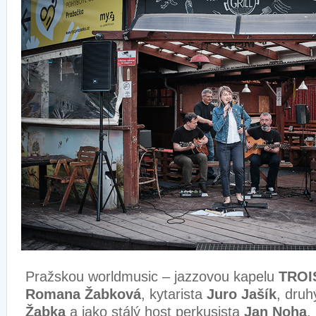
Pražskou worldmusic – jazzovou kapelu
TRO
Romana Žabková
, kytarista
Juro Jašík
, druh
Žabka
a jako stálý host perkusista
Jan Noha
.