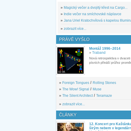
»
Magický večer a dvojitý křest na Cargo...
»
Indie večer na smíchovské náplavce
»
Jana Uriel Kratochvílová s kapelou Illuminat
»
zobrazit více...
PRÁVĚ VYŠLO
Montáž 1996–2014
»
Traband
Nová retrospektiva v dvaceti
písních přináší průřez proměn
02.08.
»
Foreign Tongues
/
Rolling Stones
»
The Wow! Signal
/
Muse
»
The Silent Architect
/
Teramaze
»
zobrazit více...
ČLÁNKY
12. Koncert pro Kaštánk
širým nebem v legendár