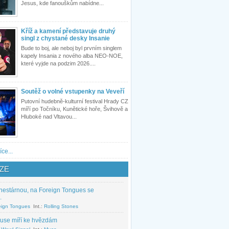
Jesus, kde fanouškům nabídne...
Kříž a kamení představuje druhý
singl z chystané desky Insanie
Bude to boj, ale neboj byl prvním singlem
kapely Insania z nového alba NEO-NOE,
které vyjde na podzim 2026....
Soutěž o volné vstupenky na Veveří
Putovní hudebně-kulturní festival Hrady CZ
míří po Točníku, Kunětické hoře, Švihově a
Hluboké nad Vltavou...
íce...
ZE
nestárnou, na Foreign Tongues se
.
eign Tongues
Int.:
Rolling Stones
use míří ke hvězdám