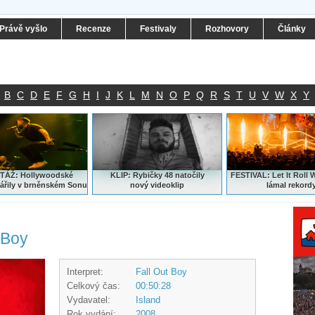
Právě vyšlo
Recenze
Festivaly
Rozhovory
Články
B
C
D
E
F
G
H
I
J
K
L
M
N
O
P
Q
R
S
T
U
V
W
X
Y
ÁŽ: Hollywoodské
KLIP: Rybičky 48 natočily
FESTIVAL:
Let It Roll 
ářily v brněnském Sonu
nový
videoklip
lámal rekord
 Boy
Interpret:
Fall Out Boy
Celkový čas:
00:50:28
Vydavatel:
Island
Rok vydání:
2008