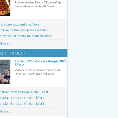
Putovní festival Hrady CZ pokračuje o
tomto víkendu na Veveří. V naší...
 o volné vstupenky na Veveří
ník se mohou těšit Nikola a Milan
te volné vstupenky na první zastávku...
t více...
ST TŘI DECI
Tři Deci #35: Rock for People 2026,
část 2
V druhém díle věnovanému festivalu
Rock for People jsme důkladně...
ci #34: Rock for People 2026, část...
ci #33: Hudba za Covidu, část 2
ci #32: Hudba za Covidu, část 1
t více...