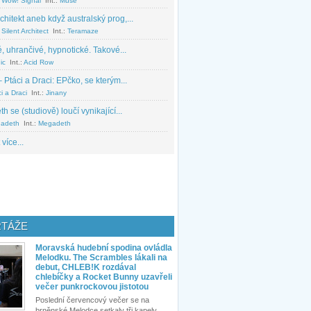
 Wow! Signal
Int.:
Muse
chitekt aneb když australský prog,...
Silent Architect
Int.:
Teramaze
, uhrančivé, hypnotické. Takové...
ic
Int.:
Acid Row
 Ptáci a Draci: EPčko, se kterým...
i a Draci
Int.:
Jinany
 se (studiově) loučí vynikající...
adeth
Int.:
Megadeth
 více...
TÁŽE
Moravská hudební spodina ovládla
Melodku. The Scrambles lákali na
debut, CHLEB!K rozdával
chlebíčky a Rocket Bunny uzavřeli
večer punkrockovou jistotou
Poslední červencový večer se na
brněnské Melodce setkaly tři kapely...