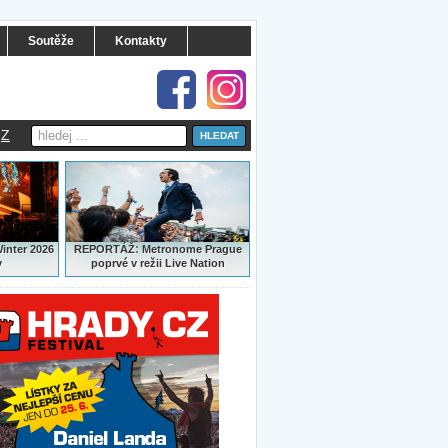
Soutěže
Kontakty
Z
:
Winter 2026
REPORTÁŽ
Metronome Prague
y
poprvé v režii Live Nation