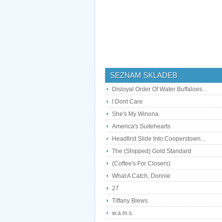
SEZNAM SKLADEB
Disloyal Order Of Water Buffaloes...
I Dont Care
She's My Winona
America's Suitehearts
Headfirst Slide Into Cooperstown...
The (Shipped) Gold Standard
(Coffee's For Closers)
What A Catch, Donnie
27
Tiffany Blews
w.a.m.s.