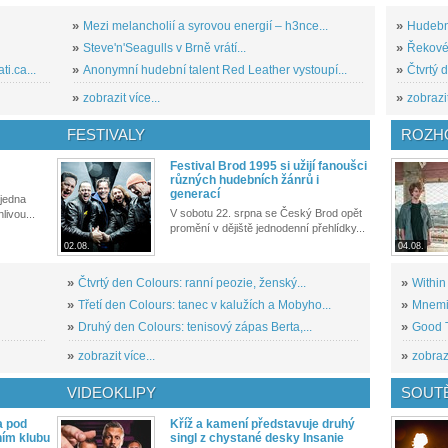
»
Mezi melancholií a syrovou energií – h3nce...
»
Hudební
»
Steve'n'Seagulls v Brně vrátí...
»
Řekové 
i.ca...
»
Anonymní hudební talent Red Leather vystoupí...
»
Čtvrtý 
»
zobrazit více...
»
zobrazit
FESTIVALY
ROZH
Festival Brod 1995 si užijí fanoušci
různých hudebních žánrů i
generací
 jedna
V sobotu 22. srpna se Český Brod opět
livou...
promění v dějiště jednodenní přehlídky...
02.08.
04.08.
»
Čtvrtý den Colours: ranní peozie, ženský...
»
Within
»
Třetí den Colours: tanec v kalužích a Mobyho...
»
Mnemic
»
Druhý den Colours: tenisový zápas Berta,...
»
Good T
»
zobrazit více...
»
zobrazi
VIDEOKLIPY
SOUT
a pod
Kříž a kamení představuje druhý
ním klubu
singl z chystané desky Insanie