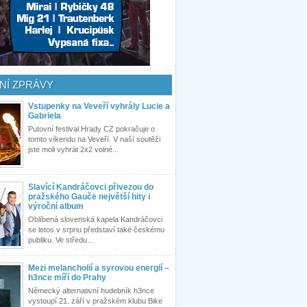
NÍ ZPRÁVY
Vstupenky na Veveří vyhrály Lucie a
Gabriela
Putovní festival Hrady CZ pokračuje o
tomto víkendu na Veveří. V naší soutěži
jste moli vyhrát 2x2 volné...
Slavící Kandráčovci přivezou do
pražského Gauče největší hity i
výroční album
Oblíbená slovenská kapela Kandráčovci
se letos v srpnu představí také českému
publiku. Ve středu...
Mezi melancholií a syrovou energií –
h3nce míří do Prahy
Německý alternativní hudebník h3nce
vystoupí 21. září v pražském klubu Bike