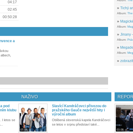
Album:
The
04:17
»
Tichý ar
02:45
Album:
The 
00:50:28
»
Magické
Album:
Mag
»
Jinany –
Album:
Ptác
onvence a
»
Megadeth
dávkou
Album:
Meg
 albech,
»
zobrazit
NAŽIVO
REPOR
ka pod
Slavící Kandráčovci přivezou do
ním klubu
pražského Gauče největší hity i
výroční album
. I letos se
Oblíbená slovenská kapela Kandráčovci
...
se letos v srpnu představí také...
05.08.
03.08.