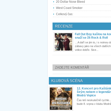
20 Dollar Nose Bleed
West Coast Smoker
Celkový čas:
RECENZE
Fall Out Boy kašlou na k
snaží se žít Rock & Roll
…A daří se jim to, i s notnou 
zábavy jako na všech dalších
velice dobře. Sice...
ZADEJTE KOMENTÁŘ
KLUBOVÁ SCÉNA
12. Koncert pro Kaštán
širým nebem v legendár
Modrá Vopice
Čas letí neskutečně rychle...
bude 8. srpna v klubu Modrá
28.07.