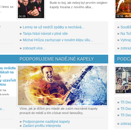
Bude to boj, ale neboj byl prvním singlem
I letos se
kapely Insania z nového alba...
..
04.08.
06.08.
?
»
Lenny se už nedrží zpátky a nechává...
»
Soutěž
»
Tanja hlásí návrat v plné síle
»
Na Toč
»
Michal Hrůza zachycuje v novém klipu sílu...
»
Vyhraj
»
zobrazit více...
»
zobrazi
PODPORUJEME NADĚJNÉ KAPELY
PODCA
a ovládla
ákali na
l
y uzavřeli
otou
e na
19.07.
kapely...
»
Tři De
...
Víme, jak je těžké pro mladé ale zatím neznámé kapely
»
Tři De
prorazit do médií a tím získat nové fanoušky.
»
Tři De
»
Podporujeme nadějné kapely
»
zobrazi
»
Zadání profilu interpreta