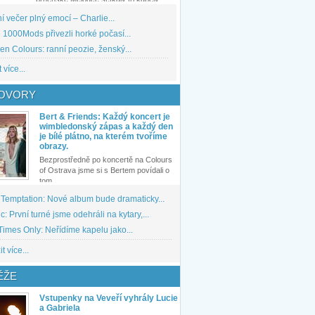
 večer plný emocí – Charlie...
1000Mods přivezli horké počasí...
den Colours: ranní peozie, ženský...
 více...
OVORY
Bert & Friends: Každý koncert je
wimbledonský zápas a každý den
je bílé plátno, na kterém tvoříme
obrazy.
Bezprostředně po koncertě na Colours
of Ostrava jsme si s Bertem povídali o
tom,...
 Temptation: Nové album bude dramaticky...
: První turné jsme odehráli na kytary,...
imes Only: Neřídíme kapelu jako...
t více...
ĚŽE
Vstupenky na Veveří vyhrály Lucie
a Gabriela