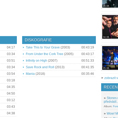
05.08.
04.08.
DISKOGRAFIE
04:17
Take This to Your Grave
(2003)
00:43:19
03:34
From Under the Cork Tree
(2005)
00:43:17
03:51
Infinity on High
(2007)
00:51:33
03:34
Save Rock and Roll
(2013)
00:41:35
05.08.
03:54
Mania
(2018)
00:35:46
»
zobrazit v
03:18
RECEN
04:35
04:50
»
Stones 
03:12
předvádí..
03:43
Album:
For
04:38
»
Wow! M