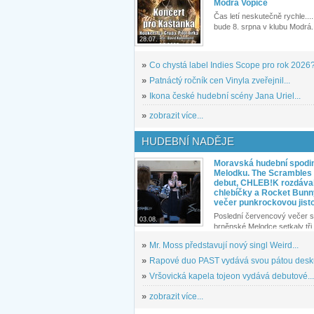
Modrá Vopice
Čas letí neskutečně rychle.... 
bude 8. srpna v klubu Modrá.
28.07.
»
Co chystá label Indies Scope pro rok 2026
»
Patnáctý ročník cen Vinyla zveřejnil...
»
Ikona české hudební scény Jana Uriel...
»
zobrazit více...
HUDEBNÍ NADĚJE
Moravská hudební spodin
Melodku. The Scrambles l
debut, CHLEB!K rozdáva
chlebíčky a Rocket Bunn
večer punkrockovou jist
Poslední červencový večer s
03.08.
brněnské Melodce setkaly tři 
»
Mr. Moss představují nový singl Weird...
»
Rapové duo PAST vydává svou pátou desku
»
Vršovická kapela tojeon vydává debutové...
»
zobrazit více...