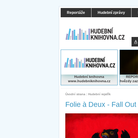
Reportáže
Hudební zprávy
A
Hudební knihovna
REPORT
www.hudebniknihovna.cz
hvězdy zaz
Úvodní strana
|
Hudební rejstřík
Folie à Deux - Fall Out