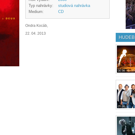
Typ nahrávky:
studiová nahrávka
Medium:
CD
Ondra Kocáb,
22. 04. 2013
HUDEB
06.08.
05.08.