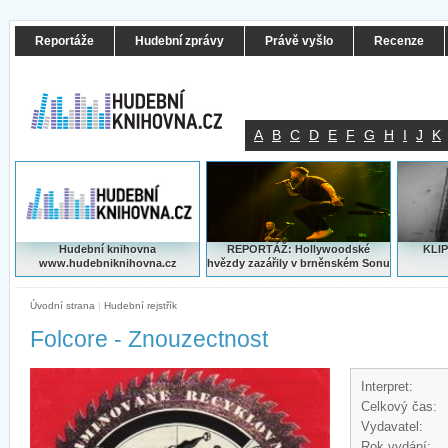
Reportáže
Hudební zprávy
Právě vyšlo
Recenze
A
B
C
D
E
F
G
H
I
J
K
Hudební knihovna
REPORTÁŽ: Hollywoodské
KLIP
www.hudebniknihovna.cz
hvězdy zazářily v brněnském Sonu
Úvodní strana
|
Hudební rejstřík
Folcore - Znouzectnost
Interpret:
Celkový čas:
Vydavatel:
Rok vydání: