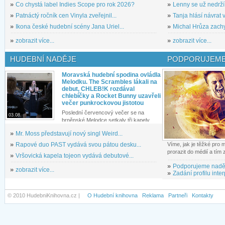
»
Co chystá label Indies Scope pro rok 2026?
»
Lenny se už nedrží
»
Patnáctý ročník cen Vinyla zveřejnil...
»
Tanja hlásí návrat v
»
Ikona české hudební scény Jana Uriel...
»
Michal Hrůza zachyc
»
zobrazit více...
»
zobrazit více...
HUDEBNÍ NADĚJE
PODPORUJEME
Moravská hudební spodina ovládla
Melodku. The Scrambles lákali na
debut, CHLEB!K rozdával
chlebíčky a Rocket Bunny uzavřeli
večer punkrockovou jistotou
Poslední červencový večer se na
03.08.
brněnské Melodce setkaly tři kapely...
»
Mr. Moss představují nový singl Weird...
»
Rapové duo PAST vydává svou pátou desku...
Víme, jak je těžké pro
prorazit do médií a tím
»
Vršovická kapela tojeon vydává debutové...
»
Podporujeme nadě
»
zobrazit více...
»
Zadání profilu inter
© 2010 HudebniKnihovna.cz |
O Hudební knihovna
Reklama
Partneři
Kontakty