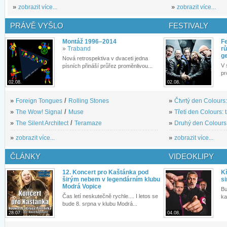
»
zobrazit více...
»
zobrazit více...
PRÁVĚ VYŠLO
FESTIVALY
Montáž 1996–2014
Fe
»
Traband
rů
g
Nová retrospektiva v dvaceti jedna
V 
písních přináší průřez proměnlivou...
pr
02.08.
02.08.
»
Foreign Tongues
/
Rolling Stones
»
Čtvrtý den Colours:
»
The Wow! Signal
/
Muse
»
Třetí den Colours: 
»
The Silent Architect
/
Teramaze
»
Druhý den Colours: 
»
zobrazit více...
»
zobrazit více...
ČLÁNKY
VIDEOKLIPY
12. Koncert pro Kaštánka pod
Kř
širým nebem v legendárním klubu
si
Modrá Vopice
Bu
Čas letí neskutečně rychle.... I letos se
ka
bude 8. srpna v klubu Modrá...
28.07.
04.08.