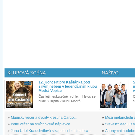
KLUBOVÁ SCÉNA
NAŽIVO
12. Koncert pro Kaštánka pod
S
širým nebem v legendárním klubu
p
Modrá Vopice
v
Čas letí neskutečně rychle.... I letos se
O
bude 8. srpna v klubu Modrá...
s
28.07.
05.08.
»
Magický večer a dvojitý křest na Cargo...
»
Mezi melancholií a
»
Indie večer na smíchovské náplavce
»
Steve'n'Seagulls v 
»
Jana Uriel Kratochvílová s kapelou Illuminati.ca...
»
Anonymní hudební 