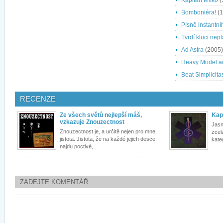
Kapitán Mlíko
(
Bomboniéra!
(1
Písně instantníh
Tvrdí kluci nep
Ad Astra
(2005)
Heavy Model an
Beat Simplicita
RECENZE
Ze všech světů nejlepší máš,
Kap
vzkazuje Znouzectnost
Jasn
Znouzectnost je, a určitě nejen pro mne,
zcel
jistota. Jistota, že na každé jejich desce
kate
najdu poctivé,...
ZADEJTE KOMENTÁŘ