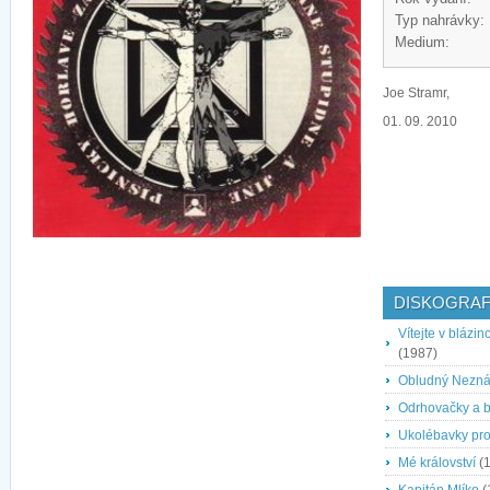
Typ nahrávky:
Medium:
Joe Stramr,
01. 09. 2010
DISKOGRAF
Vítejte v blázi
(1987)
Obludný Nezná
Odrhovačky a b
Ukolébavky pro
Mé království
(1