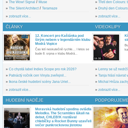
»
The Wow! Signal
/
Muse
»
Třetí den Colours: 
»
The Silent Architect
/
Teramaze
»
Druhý den Colours: 
»
zobrazit více...
»
zobrazit více...
ČLÁNKY
VIDEOKLIPY
12. Koncert pro Kaštánka pod
Kř
širým nebem v legendárním klubu
si
Modrá Vopice
Bu
Čas letí neskutečně rychle.... I letos se
ka
bude 8. srpna v klubu Modrá...
28.07.
04.08.
»
Co chystá label Indies Scope pro rok 2026?
»
Lenny se už nedrží
»
Patnáctý ročník cen Vinyla zveřejnil...
»
Tanja hlásí návrat v
»
Ikona české hudební scény Jana Uriel...
»
Michal Hrůza zachyc
»
zobrazit více...
»
zobrazit více...
HUDEBNÍ NADĚJE
PODPORUJEME
Moravská hudební spodina ovládla
Melodku. The Scrambles lákali na
debut, CHLEB!K rozdával
chlebíčky a Rocket Bunny uzavřeli
večer punkrockovou jistotou