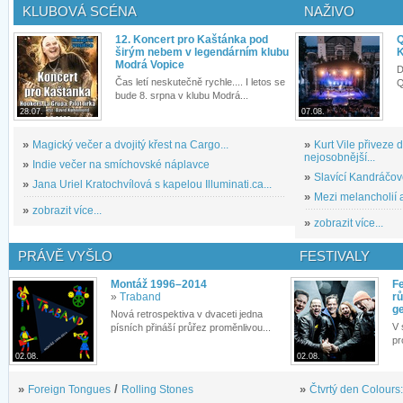
KLUBOVÁ SCÉNA
NAŽIVO
12. Koncert pro Kaštánka pod
Q
širým nebem v legendárním klubu
K
Modrá Vopice
D
Čas letí neskutečně rychle.... I letos se
Q
bude 8. srpna v klubu Modrá...
28.07.
07.08.
»
Magický večer a dvojitý křest na Cargo...
»
Kurt Vile přiveze
nejosobnější...
»
Indie večer na smíchovské náplavce
»
Slavící Kandráčov
»
Jana Uriel Kratochvílová s kapelou Illuminati.ca...
»
Mezi melancholií a
»
zobrazit více...
»
zobrazit více...
PRÁVĚ VYŠLO
FESTIVALY
Montáž 1996–2014
Fe
»
Traband
rů
g
Nová retrospektiva v dvaceti jedna
V 
písních přináší průřez proměnlivou...
pr
02.08.
02.08.
»
Foreign Tongues
/
Rolling Stones
»
Čtvrtý den Colours: