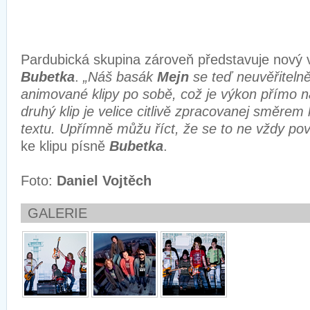
Pardubická skupina zároveň představuje nový v
Bubetka
.
„Náš basák
Mejn
se teď neuvěřitelně 
animované klipy po sobě, což je výkon přímo n
druhý klip je velice citlivě zpracovanej směrem
textu. Upřímně můžu říct, že se to ne vždy po
ke klipu písně
Bubetka
.
Foto:
Daniel Vojtěch
GALERIE