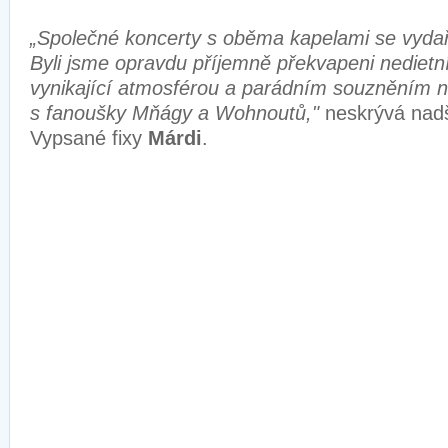
„Společné koncerty s oběma kapelami se vydař
Byli jsme opravdu příjemně překvapeni nedietn
vynikající atmosférou a parádním souzněním n
s fanoušky Mňágy a Wohnoutů,"
neskrývá nad
Vypsané fixy
Márdi
.