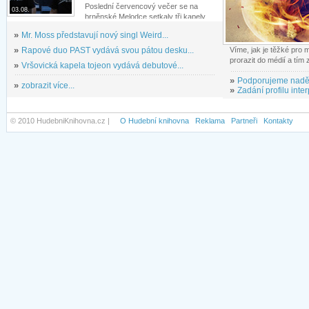
Poslední červencový večer se na
03.08.
brněnské Melodce setkaly tři kapely...
»
Mr. Moss představují nový singl Weird...
»
Rapové duo PAST vydává svou pátou desku...
Víme, jak je těžké pro
prorazit do médií a tím
»
Vršovická kapela tojeon vydává debutové...
»
Podporujeme nadě
»
zobrazit více...
»
Zadání profilu inter
© 2010 HudebniKnihovna.cz |
O Hudební knihovna
Reklama
Partneři
Kontakty