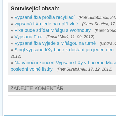
Související obsah:
»
Vypsaná fixa prošla recyklací
(Petr Škrabánek, 24.
»
vypsaná fiXa jede na upíří vlně
(Karel Souček, 17.
»
Fixa bude střídat Mňágu s Wohnouty
(Karel Souč
»
Vypsaná Fixa
(David Malý, 11. 09. 2012)
»
Vypsaná fixa vyjede s Mňágou na turné
(Ondra K
»
Singl vypsané fiXy bude k dostání jen jeden den
2012)
»
Na vánoční koncert Vypsané fiXy v Lucerně Musi
poslední volné lístky
(Petr Škrabánek, 17. 12. 2012)
ZADEJTE KOMENTÁŘ