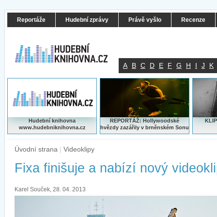
Reportáže
Hudební zprávy
Právě vyšlo
Recenze
A
B
C
D
E
F
G
H
I
J
K
Hudební knihovna
REPORTÁŽ: Hollywoodské
KLIP
www.hudebniknihovna.cz
hvězdy zazářily v brněnském Sonu
Úvodní strana
|
Videoklipy
Fixa finišuje a nabízí nový videokl
Karel Souček, 28. 04. 2013