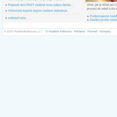
»
Rapové duo PAST vydává svou pátou desku...
Víme, jak je těžké pro
prorazit do médií a tím
»
Vršovická kapela tojeon vydává debutové...
»
Podporujeme nadě
»
zobrazit více...
»
Zadání profilu inter
© 2010 HudebniKnihovna.cz |
O Hudební knihovna
Reklama
Partneři
Kontakty