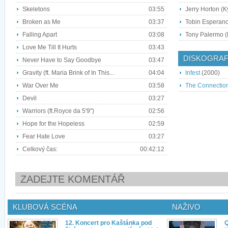
Skeletons
03:55
Jerry Horton (K
Broken as Me
03:37
Tobin Esperanc
Falling Apart
03:08
Tony Palermo (B
Love Me Till It Hurts
03:43
DISKOGRAF
Never Have to Say Goodbye
03:47
Gravity (ft. Maria Brink of In This...
04:04
Infest
(2000)
War Over Me
03:58
The Connectio
Devil
03:27
Warriors (ft.Royce da 5'9")
02:56
Hope for the Hopeless
02:59
Fear Hate Love
03:27
Celkový čas:
00:42:12
ZADEJTE KOMENTÁŘ
KLUBOVÁ SCÉNA
NAŽIVO
12. Koncert pro Kaštánka pod
Q