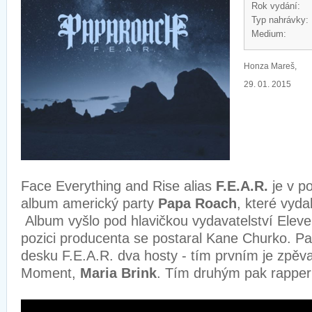
Rok vydání:
Typ nahrávky:
Medium:
Honza Mareš,
29. 01. 2015
Face Everything and Rise alias
F.E.A.R.
je v p
album americký party
Papa Roach
, které vyda
Album vyšlo pod hlavičkou vydavatelství Elev
pozici producenta se postaral Kane Churko. Pa
desku F.E.A.R. dva hosty - tím prvním je zpěva
Moment,
Maria Brink
. Tím druhým pak rappe