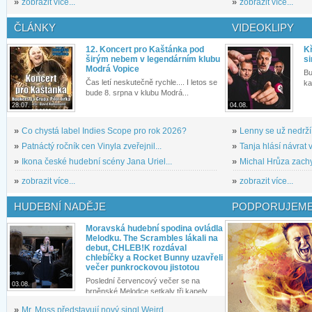
»
zobrazit více...
»
zobrazit více...
ČLÁNKY
VIDEOKLIPY
12. Koncert pro Kaštánka pod
Kř
širým nebem v legendárním klubu
si
Modrá Vopice
Bu
Čas letí neskutečně rychle.... I letos se
ka
bude 8. srpna v klubu Modrá...
28.07.
04.08.
»
Co chystá label Indies Scope pro rok 2026?
»
Lenny se už nedrží
»
Patnáctý ročník cen Vinyla zveřejnil...
»
Tanja hlásí návrat v
»
Ikona české hudební scény Jana Uriel...
»
Michal Hrůza zachyc
»
zobrazit více...
»
zobrazit více...
HUDEBNÍ NADĚJE
PODPORUJEME
Moravská hudební spodina ovládla
Melodku. The Scrambles lákali na
debut, CHLEB!K rozdával
chlebíčky a Rocket Bunny uzavřeli
večer punkrockovou jistotou
Poslední červencový večer se na
03.08.
brněnské Melodce setkaly tři kapely...
»
Mr. Moss představují nový singl Weird...