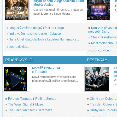
širým nebem v legendárním klubu
K
Modrá Vopice
D
Čas letí neskutečně rychle.... I letos se
Q
bude 8. srpna v klubu Modrá...
28.07.
07.08.
»
Magický večer a dvojitý křest na Cargo...
»
Kurt Vile přiveze
nejosobnější...
»
Indie večer na smíchovské náplavce
»
Slavící Kandráčov
»
Jana Uriel Kratochvílová s kapelou Illuminati.ca...
»
Mezi melancholií a
»
zobrazit více...
»
zobrazit více...
PRÁVĚ VYŠLO
FESTIVALY
Montáž 1996–2014
Fe
»
Traband
rů
g
Nová retrospektiva v dvaceti jedna
V 
písních přináší průřez proměnlivou...
pr
02.08.
02.08.
»
Foreign Tongues
/
Rolling Stones
»
Čtvrtý den Colours:
»
The Wow! Signal
/
Muse
»
Třetí den Colours: 
»
The Silent Architect
/
Teramaze
»
Druhý den Colours: 