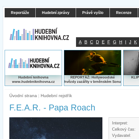
Reportáže
Hudební zprávy
Právě vyšlo
Recenze
A
B
C
D
E
F
G
H
I
J
K
Hudební knihovna
REPORTÁŽ: Hollywoodské
KLIP
www.hudebniknihovna.cz
hvězdy zazářily v brněnském Sonu
Úvodní strana
|
Hudební rejstřík
F.E.A.R. - Papa Roach
Interpret:
Celkový čas:
Vydavatel: