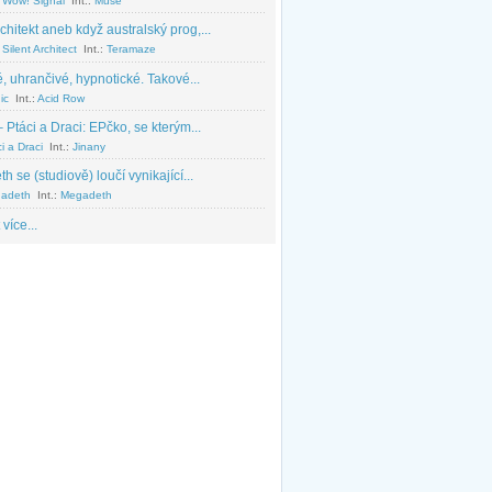
 Wow! Signal
Int.:
Muse
chitekt aneb když australský prog,...
Silent Architect
Int.:
Teramaze
, uhrančivé, hypnotické. Takové...
ic
Int.:
Acid Row
 Ptáci a Draci: EPčko, se kterým...
i a Draci
Int.:
Jinany
 se (studiově) loučí vynikající...
adeth
Int.:
Megadeth
 více...