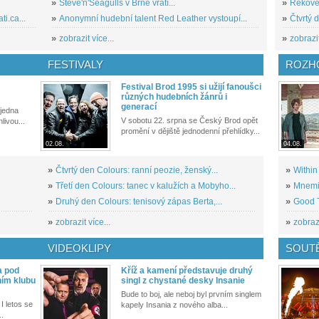
»
Steve'n'Seagulls v Brně vrátí...
»
Řekové 
i.ca...
»
Anonymní hudební talent Red Leather vystoupí...
»
Čtvrtý 
»
zobrazit více...
»
zobrazit
FESTIVALY
ROZH
Festival Brod 1995 si užijí fanoušci
různých hudebních žánrů i
generací
 jedna
V sobotu 22. srpna se Český Brod opět
livou...
promění v dějiště jednodenní přehlídky...
02.08.
04.08.
»
Čtvrtý den Colours: ranní peozie, ženský...
»
Within
»
Třetí den Colours: tanec v kalužích a Mobyho...
»
Mnemic
»
Druhý den Colours: tenisový zápas Berta,...
»
Good T
»
zobrazit více...
»
zobrazi
VIDEOKLIPY
SOUT
a pod
Kříž a kamení představuje druhý
ním klubu
singl z chystané desky Insanie
Bude to boj, ale neboj byl prvním singlem
I letos se
kapely Insania z nového alba...
..