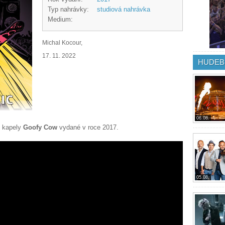
Typ nahrávky:
studiová nahrávka
Medium:
Michal Kocour,
17. 11. 2022
HUDEB
06.08.
 kapely
Goofy Cow
vydané v roce 2017.
05.08.