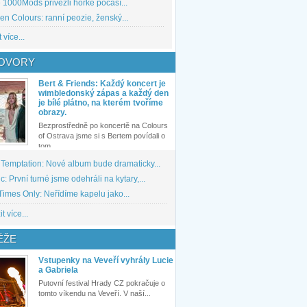
1000Mods přivezli horké počasí...
den Colours: ranní peozie, ženský...
 více...
OVORY
Bert & Friends: Každý koncert je
wimbledonský zápas a každý den
je bílé plátno, na kterém tvoříme
obrazy.
Bezprostředně po koncertě na Colours
of Ostrava jsme si s Bertem povídali o
tom,...
 Temptation: Nové album bude dramaticky...
: První turné jsme odehráli na kytary,...
imes Only: Neřídíme kapelu jako...
t více...
ĚŽE
Vstupenky na Veveří vyhrály Lucie
a Gabriela
Putovní festival Hrady CZ pokračuje o
tomto víkendu na Veveří. V naší...