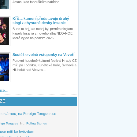
Jesus, kde fanouškům nabídne...
Kříž a kamení představuje druhý
singl z chystané desky Insanie
Bude to boj, ale neboj byl prvním singlem
kapely Insania z nového alba NEO-NOE,
které vyjde na podzim 2026....
Soutěž o volné vstupenky na Veveří
Putovní hudebně-kulturní festival Hrady CZ
míří po Točníku, Kunětické hoře, Švihově a
Hluboké nad Vltavou...
íce...
ZE
nestárnou, na Foreign Tongues se
.
eign Tongues
Int.:
Rolling Stones
use míří ke hvězdám