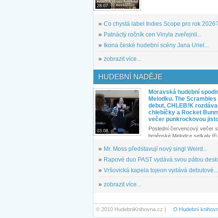
28.07.
»
Co chystá label Indies Scope pro rok 2026
»
Patnáctý ročník cen Vinyla zveřejnil...
»
Ikona české hudební scény Jana Uriel...
»
zobrazit více...
HUDEBNÍ NADĚJE
Moravská hudební spodin
Melodku. The Scrambles l
debut, CHLEB!K rozdáva
chlebíčky a Rocket Bunn
večer punkrockovou jist
Poslední červencový večer s
03.08.
brněnské Melodce setkaly tři 
»
Mr. Moss představují nový singl Weird...
»
Rapové duo PAST vydává svou pátou desku
»
Vršovická kapela tojeon vydává debutové...
»
zobrazit více...
© 2010 HudebniKnihovna.cz |
O Hudební knihov