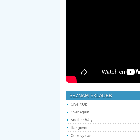
SEZNAM SKLADEB
Give It Up
Over Again
Another Way
Hangover
Celkový čas: