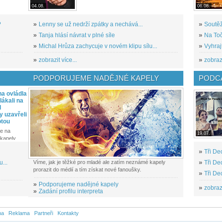
04.08.
06.08.
?
»
Lenny se už nedrží zpátky a nechává...
»
Soutěž
»
Tanja hlásí návrat v plné síle
»
Na Toč
»
Michal Hrůza zachycuje v novém klipu sílu...
»
Vyhraj
»
zobrazit více...
»
zobrazi
PODPORUJEME NADĚJNÉ KAPELY
PODCA
a ovládla
ákali na
l
y uzavřeli
otou
e na
19.07.
kapely...
»
Tři De
...
Víme, jak je těžké pro mladé ale zatím neznámé kapely
»
Tři De
prorazit do médií a tím získat nové fanoušky.
»
Tři De
»
Podporujeme nadějné kapely
»
zobrazi
»
Zadání profilu interpreta
na
Reklama
Partneři
Kontakty