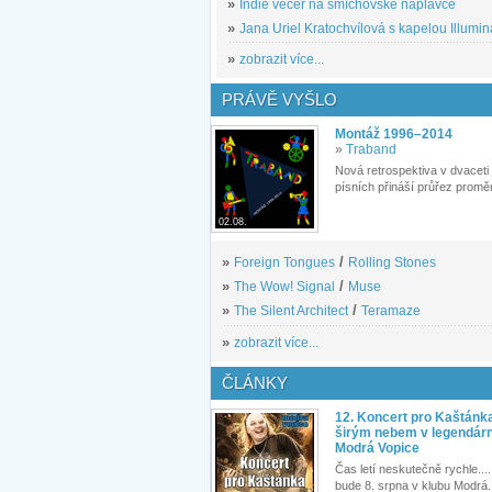
»
Indie večer na smíchovské náplavce
»
Jana Uriel Kratochvílová s kapelou Illuminat
»
zobrazit více...
PRÁVĚ VYŠLO
Montáž 1996–2014
»
Traband
Nová retrospektiva v dvaceti
písních přináší průřez proměn
02.08.
»
Foreign Tongues
/
Rolling Stones
»
The Wow! Signal
/
Muse
»
The Silent Architect
/
Teramaze
»
zobrazit více...
ČLÁNKY
12. Koncert pro Kaštánk
širým nebem v legendár
Modrá Vopice
Čas letí neskutečně rychle.... 
bude 8. srpna v klubu Modrá.