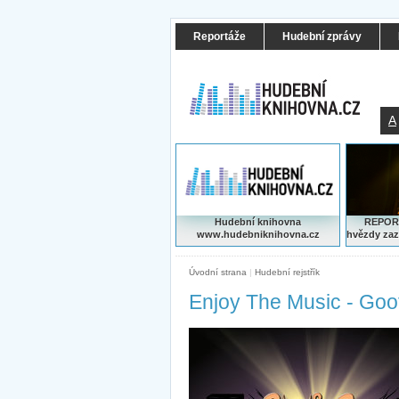
Reportáže
Hudební zprávy
A
Hudební knihovna
REPORT
www.hudebniknihovna.cz
hvězdy zaz
Úvodní strana
|
Hudební rejstřík
Enjoy The Music - Go