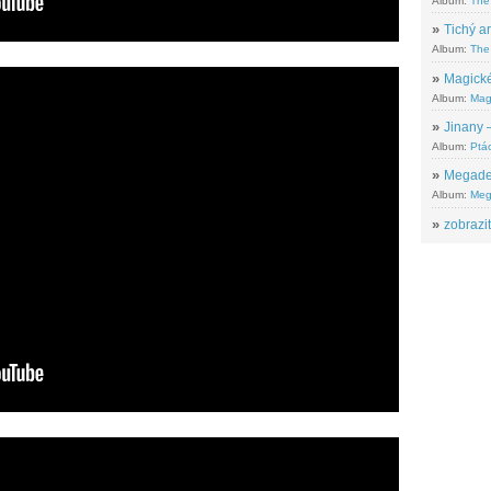
Album:
The
»
Tichý ar
Album:
The 
»
Magické
Album:
Mag
»
Jinany –
Album:
Ptác
»
Megadeth
Album:
Meg
»
zobrazit