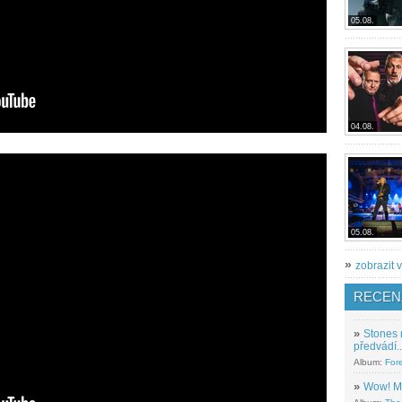
05.08.
04.08.
05.08.
»
zobrazit v
RECEN
»
Stones 
předvádí..
Album:
For
»
Wow! M