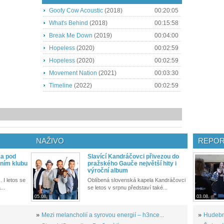
Goofy Cow Acoustic
(2018)
00:20:05
What's Behind
(2018)
00:15:58
Break Me Down
(2019)
00:04:00
Hopeless
(2020)
00:02:59
Hopeless
(2020)
00:02:59
Movement Nation
(2021)
00:03:30
Timeline
(2022)
00:02:59
NAŽIVO
REPOR
ka pod
Slavící Kandráčovci přivezou do
ním klubu
pražského Gauče největší hity i
výroční album
. I letos se
Oblíbená slovenská kapela Kandráčovci
...
se letos v srpnu představí také...
05.08.
03.08.
»
Mezi melancholií a syrovou energií – h3nce...
»
Hudební