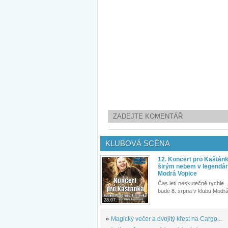
ZADEJTE KOMENTÁŘ
KLUBOVÁ SCÉNA
12. Koncert pro Kaštán
širým nebem v legendár
Modrá Vopice
Čas letí neskutečně rychle...
bude 8. srpna v klubu Modrá
28.07.
»
Magický večer a dvojitý křest na Cargo...