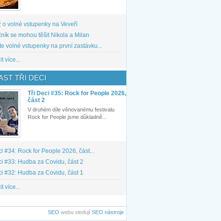
 o volné vstupenky na Veveří
ník se mohou těšit Nikola a Milan
te volné vstupenky na první zastávku...
t více...
ST TŘI DECI
Tři Deci #35: Rock for People 2026,
část 2
V druhém díle věnovanému festivalu
Rock for People jsme důkladně...
ci #34: Rock for People 2026, část...
ci #33: Hudba za Covidu, část 2
ci #32: Hudba za Covidu, část 1
t více...
SEO
webu sledují
SEO nástroje