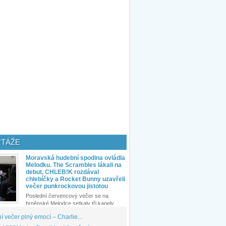
TÁŽE
Moravská hudební spodina ovládla
Melodku. The Scrambles lákali na
debut, CHLEB!K rozdával
chlebíčky a Rocket Bunny uzavřeli
večer punkrockovou jistotou
Poslední červencový večer se na
brněnské Melodce setkaly tři kapely...
 večer plný emocí – Charlie...