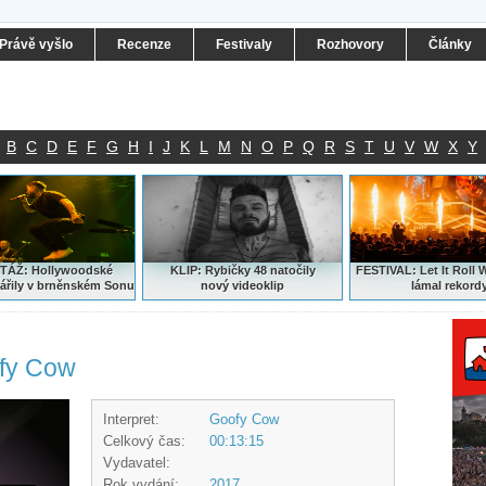
Právě vyšlo
Recenze
Festivaly
Rozhovory
Články
B
C
D
E
F
G
H
I
J
K
L
M
N
O
P
Q
R
S
T
U
V
W
X
Y
ÁŽ: Hollywoodské
KLIP: Rybičky 48 natočily
FESTIVAL:
Let It Roll 
ářily v brněnském Sonu
nový
videoklip
lámal rekord
ofy Cow
Interpret:
Goofy Cow
Celkový čas:
00:13:15
Vydavatel:
Rok vydání:
2017