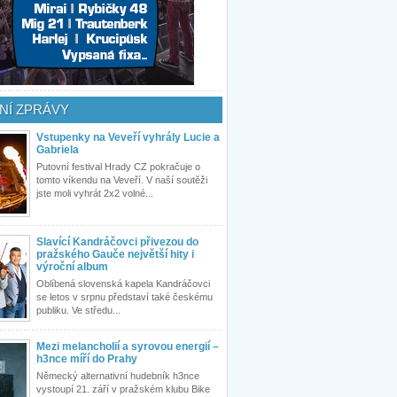
NÍ ZPRÁVY
Vstupenky na Veveří vyhrály Lucie a
Gabriela
Putovní festival Hrady CZ pokračuje o
tomto víkendu na Veveří. V naší soutěži
jste moli vyhrát 2x2 volné...
Slavící Kandráčovci přivezou do
pražského Gauče největší hity i
výroční album
Oblíbená slovenská kapela Kandráčovci
se letos v srpnu představí také českému
publiku. Ve středu...
Mezi melancholií a syrovou energií –
h3nce míří do Prahy
Německý alternativní hudebník h3nce
vystoupí 21. září v pražském klubu Bike