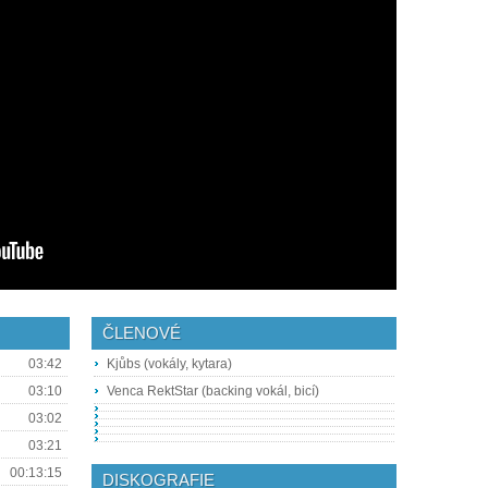
ČLENOVÉ
03:42
Kjůbs (vokály, kytara)
03:10
Venca RektStar (backing vokál, bicí)
03:02
03:21
00:13:15
DISKOGRAFIE