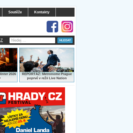
Soutěže
Kontakty
Z
:
Winter 2026
REPORTÁŽ
Metronome Prague
y
poprvé v režii Live Nation