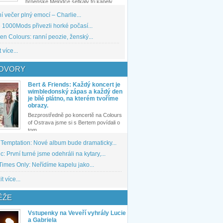
brněnské Melodce setkaly tři kapely...
 večer plný emocí – Charlie...
1000Mods přivezli horké počasí...
den Colours: ranní peozie, ženský...
 více...
OVORY
Bert & Friends: Každý koncert je
wimbledonský zápas a každý den
je bílé plátno, na kterém tvoříme
obrazy.
Bezprostředně po koncertě na Colours
of Ostrava jsme si s Bertem povídali o
tom,...
 Temptation: Nové album bude dramaticky...
: První turné jsme odehráli na kytary,...
imes Only: Neřídíme kapelu jako...
t více...
ĚŽE
Vstupenky na Veveří vyhrály Lucie
a Gabriela