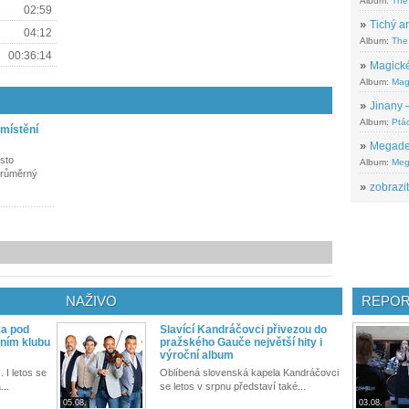
Album:
The
02:59
»
Tichý ar
04:12
Album:
The 
00:36:14
»
Magické
Album:
Mag
»
Jinany –
Album:
Ptác
umístění
»
Megadeth
sto
Album:
Meg
průměrný
»
zobrazit
NAŽIVO
REPOR
ka pod
Slavící Kandráčovci přivezou do
ním klubu
pražského Gauče největší hity i
výroční album
. I letos se
Oblíbená slovenská kapela Kandráčovci
...
se letos v srpnu představí také...
05.08.
03.08.