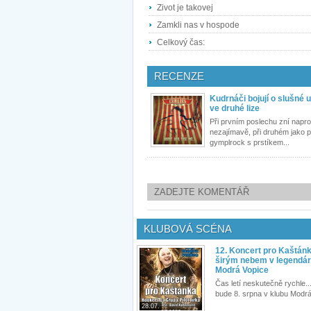
Zivot je takovej
Zamkli nas v hospode
Celkový čas:
RECENZE
Kudrnáči bojují o slušné 
ve druhé lize
Při prvním poslechu zní napro
nezajímavě, při druhém jako 
gymplrock s prstíkem...
ZADEJTE KOMENTÁŘ
KLUBOVÁ SCÉNA
12. Koncert pro Kaštán
širým nebem v legendár
Modrá Vopice
Čas letí neskutečně rychle...
bude 8. srpna v klubu Modrá
28.07.