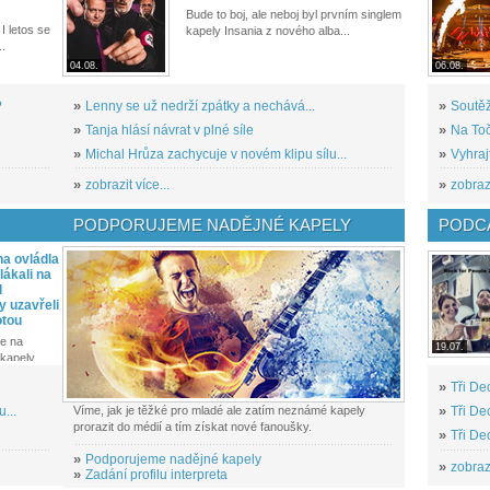
Bude to boj, ale neboj byl prvním singlem
I letos se
kapely Insania z nového alba...
..
04.08.
06.08.
?
»
Lenny se už nedrží zpátky a nechává...
»
Soutěž
»
Tanja hlásí návrat v plné síle
»
Na Toč
»
Michal Hrůza zachycuje v novém klipu sílu...
»
Vyhraj
»
zobrazit více...
»
zobrazi
PODPORUJEME NADĚJNÉ KAPELY
PODCA
a ovládla
ákali na
l
y uzavřeli
otou
e na
19.07.
kapely...
»
Tři De
...
Víme, jak je těžké pro mladé ale zatím neznámé kapely
»
Tři De
prorazit do médií a tím získat nové fanoušky.
»
Tři De
»
Podporujeme nadějné kapely
»
zobrazi
»
Zadání profilu interpreta