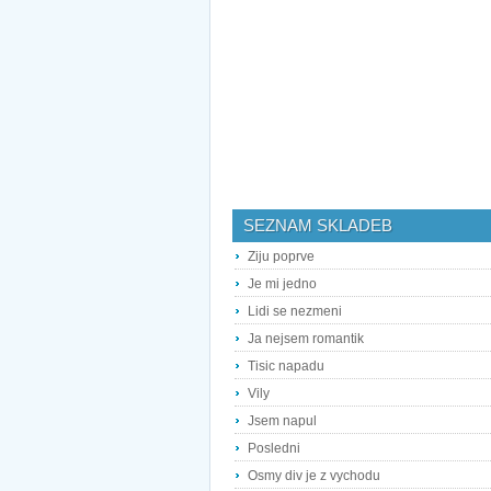
SEZNAM SKLADEB
Ziju poprve
Je mi jedno
Lidi se nezmeni
Ja nejsem romantik
Tisic napadu
Vily
Jsem napul
Posledni
Osmy div je z vychodu