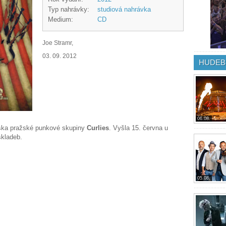
Typ nahrávky:
studiová nahrávka
Medium:
CD
Joe Stramr,
03. 09. 2012
HUDEB
06.08.
deska pražské punkové skupiny
Curlies
. Vyšla 15. června u
skladeb.
05.08.