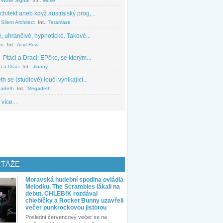
 Wow! Signal
Int.:
Muse
chitekt aneb když australský prog,...
Silent Architect
Int.:
Teramaze
, uhrančivé, hypnotické. Takové...
ic
Int.:
Acid Row
 Ptáci a Draci: EPčko, se kterým...
i a Draci
Int.:
Jinany
 se (studiově) loučí vynikající...
adeth
Int.:
Megadeth
 více...
TÁŽE
Moravská hudební spodina ovládla
Melodku. The Scrambles lákali na
debut, CHLEB!K rozdával
chlebíčky a Rocket Bunny uzavřeli
večer punkrockovou jistotou
Poslední červencový večer se na