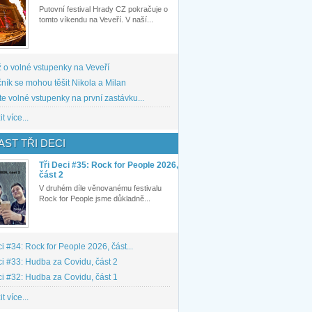
Putovní festival Hrady CZ pokračuje o
tomto víkendu na Veveří. V naší...
 o volné vstupenky na Veveří
ník se mohou těšit Nikola a Milan
te volné vstupenky na první zastávku...
t více...
ST TŘI DECI
Tři Deci #35: Rock for People 2026,
část 2
V druhém díle věnovanému festivalu
Rock for People jsme důkladně...
ci #34: Rock for People 2026, část...
ci #33: Hudba za Covidu, část 2
ci #32: Hudba za Covidu, část 1
t více...