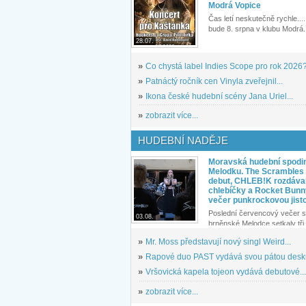
Modrá Vopice
Čas letí neskutečně rychle.... 
bude 8. srpna v klubu Modrá.
28.07.
»
Co chystá label Indies Scope pro rok 2026
»
Patnáctý ročník cen Vinyla zveřejnil...
»
Ikona české hudební scény Jana Uriel...
»
zobrazit více...
HUDEBNÍ NADĚJE
Moravská hudební spodin
Melodku. The Scrambles l
debut, CHLEB!K rozdáva
chlebíčky a Rocket Bunn
večer punkrockovou jist
Poslední červencový večer s
03.08.
brněnské Melodce setkaly tři 
»
Mr. Moss představují nový singl Weird...
»
Rapové duo PAST vydává svou pátou desku
»
Vršovická kapela tojeon vydává debutové...
»
zobrazit více...