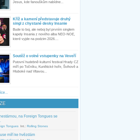
Jesus, kde fanouškům nabídne...
Kříž a kamení představuje druhý
singl z chystané desky Insanie
Bude to boj, ale neboj byl prvním singlem
kapely Insania z nového alba NEO-NOE,
které vyjde na podzim 2026....
Soutěž o volné vstupenky na Veveří
Putovní hudebně-kulturní festival Hrady CZ
míří po Točníku, Kunětické hoře, Švihově a
Hluboké nad Vltavou...
íce...
ZE
nestárnou, na Foreign Tongues se
.
eign Tongues
Int.:
Rolling Stones
use míří ke hvězdám