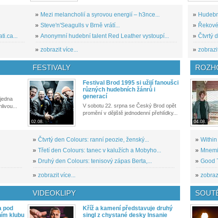
»
Mezi melancholií a syrovou energií – h3nce...
»
Hudební
»
Steve'n'Seagulls v Brně vrátí...
»
Řekové 
i.ca...
»
Anonymní hudební talent Red Leather vystoupí...
»
Čtvrtý 
»
zobrazit více...
»
zobrazit
FESTIVALY
ROZH
Festival Brod 1995 si užijí fanoušci
různých hudebních žánrů i
generací
 jedna
V sobotu 22. srpna se Český Brod opět
livou...
promění v dějiště jednodenní přehlídky...
02.08.
04.08.
»
Čtvrtý den Colours: ranní peozie, ženský...
»
Within
»
Třetí den Colours: tanec v kalužích a Mobyho...
»
Mnemic
»
Druhý den Colours: tenisový zápas Berta,...
»
Good T
»
zobrazit více...
»
zobrazi
VIDEOKLIPY
SOUT
a pod
Kříž a kamení představuje druhý
ním klubu
singl z chystané desky Insanie