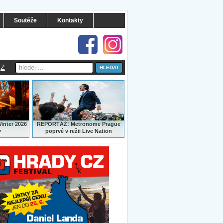
Soutěže
Kontakty
Z
:
Winter 2026
REPORTÁŽ
Metronome Prague
y
poprvé v režii Live Nation