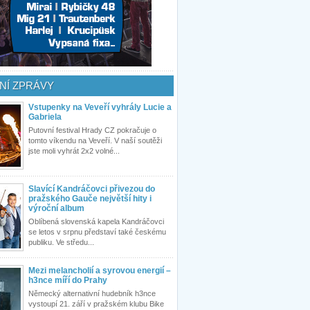
NÍ ZPRÁVY
Vstupenky na Veveří vyhrály Lucie a
Gabriela
Putovní festival Hrady CZ pokračuje o
tomto víkendu na Veveří. V naší soutěži
jste moli vyhrát 2x2 volné...
Slavící Kandráčovci přivezou do
pražského Gauče největší hity i
výroční album
Oblíbená slovenská kapela Kandráčovci
se letos v srpnu představí také českému
publiku. Ve středu...
Mezi melancholií a syrovou energií –
h3nce míří do Prahy
Německý alternativní hudebník h3nce
vystoupí 21. září v pražském klubu Bike