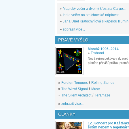
»
Magický večer a dvojitý křest na Cargo...
»
Indie večer na smíchovské náplavce
»
Jana Uriel Kratochvílová s kapelou Illuminat
»
zobrazit více...
PRÁVĚ VYŠLO
Montáž 1996–2014
»
Traband
Nová retrospektiva v dvaceti
písních přináší průřez proměn
02.08.
»
Foreign Tongues
/
Rolling Stones
»
The Wow! Signal
/
Muse
»
The Silent Architect
/
Teramaze
»
zobrazit více...
ČLÁNKY
12. Koncert pro Kaštánk
širým nebem v legendár