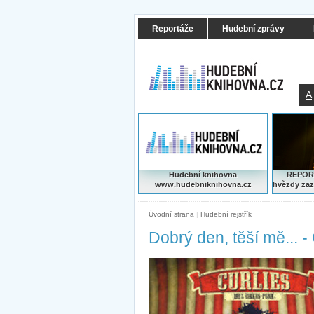
Reportáže
Hudební zprávy
A
Hudební knihovna
REPORT
www.hudebniknihovna.cz
hvězdy zaz
Úvodní strana
|
Hudební rejstřík
Dobrý den, těší mě... -