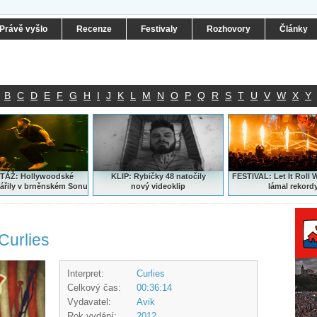
Právě vyšlo
Recenze
Festivaly
Rozhovory
Články
B
C
D
E
F
G
H
I
J
K
L
M
N
O
P
Q
R
S
T
U
V
W
X
Y
ÁŽ: Hollywoodské
KLIP: Rybičky 48 natočily
FESTIVAL:
Let It Roll 
ářily v brněnském Sonu
nový
videoklip
lámal rekord
 Curlies
Interpret:
Curlies
Celkový čas:
00:36:14
Vydavatel:
Avik
Rok vydání:
2012