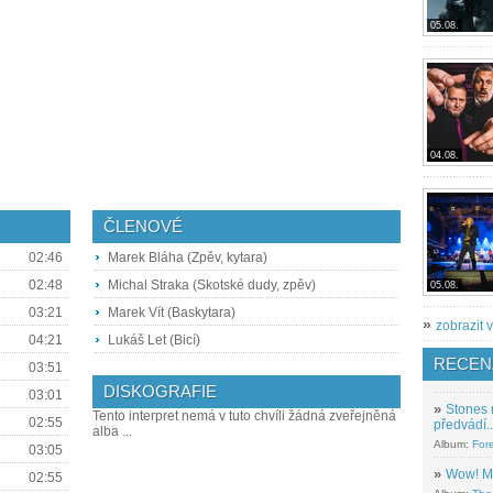
05.08.
04.08.
ČLENOVÉ
02:46
Marek Bláha (Zpěv, kytara)
02:48
Michal Straka (Skotské dudy, zpěv)
05.08.
03:21
Marek Vít (Baskytara)
»
zobrazit v
04:21
Lukáš Let (Bicí)
RECEN
03:51
DISKOGRAFIE
03:01
»
Stones 
Tento interpret nemá v tuto chvíli žádná zveřejněná
02:55
předvádí..
alba ...
Album:
For
03:05
»
Wow! M
02:55