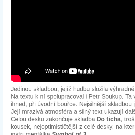
Jedinou skladbou, jejíž hudbu složila výhradně
Na textu k ní spolupracoval i Petr Soukup. Ta
ihned, při úvodní bouřce. Nejsilnější skladbou 
Její mrazivá atmosféra a silný text ukazují dal
Celou desku zakončuje skladba
Do ticha
, tro
kousek, nejoptimističtější z celé desky, na kt
instrumentálka
Symbol pt.3
.