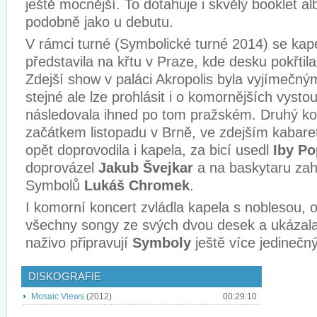
ještě mocnější. To dotahuje i skvělý booklet al
podobně jako u debutu.
V rámci turné (Symbolické turné 2014) se kap
představila na křtu v Praze, kde desku pokřtil
Zdejší show v paláci Akropolis byla vyjímečný
stejné ale lze prohlásit i o komornějších vysto
následovala ihned po tom pražském. Druhý ko
začátkem listopadu v Brně, ve zdejším kabare
opět doprovodila i kapela, za bicí usedl
Iby Po
doprovázel
Jakub Švejkar
a na baskytaru zah
Symbolů
Lukáš Chromek
.
I komorní koncert zvládla kapela s noblesou, 
všechny songy ze svých dvou desek a ukázal
naživo připravují
Symboly
ještě více jedinečn
DISKOGRAFIE
Mosaic Views
(2012)
00:29:10