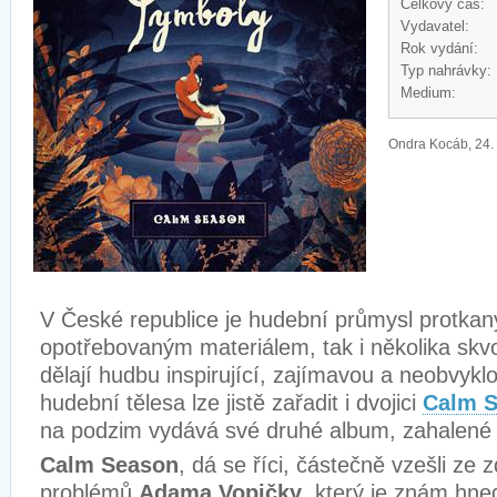
Celkový čas:
Vydavatel:
Rok vydání:
Typ nahrávky:
Medium:
Ondra Kocáb, 24.
V České republice je hudební průmysl protkaný 
opotřebovaným materiálem, tak i několika skvo
dělají hudbu inspirující, zajímavou a neobvykl
hudební tělesa lze jistě zařadit i dvojici
Calm 
na podzim vydává své druhé album, zahalené
Calm Season
, dá se říci, částečně vzešli ze 
problémů
Adama Vopičky
, který je znám hne