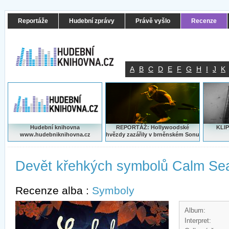
Reportáže
Hudební zprávy
Právě vyšlo
Recenze
A
B
C
D
E
F
G
H
I
J
K
Hudební knihovna
REPORTÁŽ: Hollywoodské
KLIP
www.hudebniknihovna.cz
hvězdy zazářily v brněnském Sonu
Devět křehkých symbolů Calm Se
Recenze alba :
Symboly
Album:
Interpret: