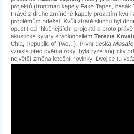
projektů (frontman kapely Fake-Tapes, basák T
Právě z druhé zmíněné kapely prozatím kvůli
problémům odešel. Kvůli ztrátě sluchu byl do
opustit od "hlučnějších" projektů a proto právě
akustické kytary s violoncellem
Terezie Koval
Chia, Republic of Two,..). První deska
Mosaic
vznikla před dvěma roky, byla ryze anglicky od
největší změna letošní novinky. Dvojice tu vsáz