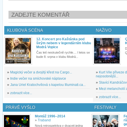
ZADEJTE KOMENTÁŘ
KLUBOVÁ SCÉNA
NAŽIVO
12. Koncert pro Kaštánka pod
Q
širým nebem v legendárním klubu
K
Modrá Vopice
D
Čas letí neskutečně rychle.... I letos se
Q
bude 8. srpna v klubu Modrá...
28.07.
07.08.
»
Magický večer a dvojitý křest na Cargo...
»
Kurt Vile přiveze
nejosobnější...
»
Indie večer na smíchovské náplavce
»
Slavící Kandráčov
»
Jana Uriel Kratochvílová s kapelou Illuminati.ca...
»
Mezi melancholií a
»
zobrazit více...
»
zobrazit více...
PRÁVĚ VYŠLO
FESTIVALY
Montáž 1996–2014
Fe
»
Traband
rů
g
Nová retrospektiva v dvaceti jedna