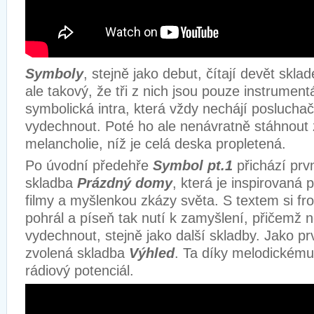
Symboly
, stejně jako debut, čítají devět sklad
ale takový, že tři z nich jsou pouze instrumentál
symbolická intra, která vždy nechájí posluchač
vydechnout. Poté ho ale nenávratně stáhnout
melancholie, níž je celá deska propletená.
Po úvodní předehře
Symbol pt.1
přichází prv
skladba
Prázdný domy
, která je inspirovaná 
filmy a myšlenkou zkázy světa. S textem si f
pohrál a píseň tak nutí k zamyšlení, přičemž 
vydechnout, stejně jako další skladby. Jako prv
zvolená skladba
Výhled
. Ta díky melodickému
rádiový potenciál.