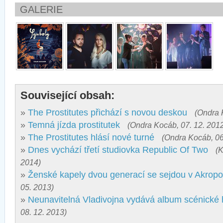
GALERIE
Související obsah:
»
The Prostitutes přichází s novou deskou
(Ondra 
»
Temná jízda prostitutek
(Ondra Kocáb, 07. 12. 201
»
The Prostitutes hlásí nové turné
(Ondra Kocáb, 06
»
Dnes vychází třetí studiovka Republic Of Two
(K
2014)
»
Ženské kapely dvou generací se sejdou v Akropol
05. 2013)
»
Neunavitelná Vladivojna vydává album scénické
08. 12. 2013)