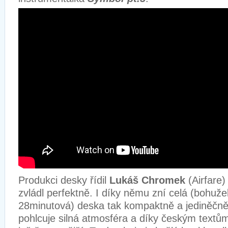
Produkci desky řídil
Lukáš Chromek
(Airfare) 
zvládl perfektně. I díky němu zní celá (bohuže
28minutová) deska tak kompaktně a jediněčně.
pohlcuje silná atmosféra a díky českým textům 