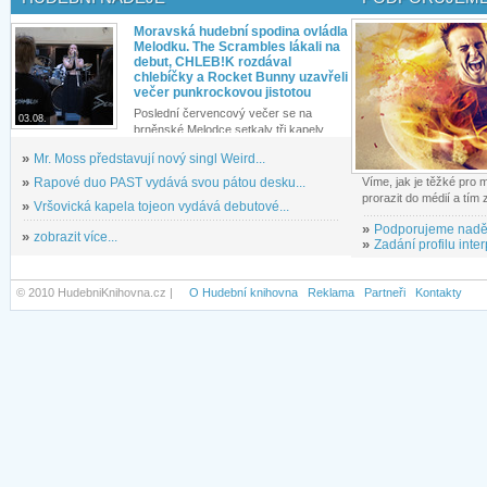
Moravská hudební spodina ovládla
Melodku. The Scrambles lákali na
debut, CHLEB!K rozdával
chlebíčky a Rocket Bunny uzavřeli
večer punkrockovou jistotou
Poslední červencový večer se na
03.08.
brněnské Melodce setkaly tři kapely...
»
Mr. Moss představují nový singl Weird...
»
Rapové duo PAST vydává svou pátou desku...
Víme, jak je těžké pro
prorazit do médií a tím
»
Vršovická kapela tojeon vydává debutové...
»
Podporujeme nadě
»
zobrazit více...
»
Zadání profilu inter
© 2010 HudebniKnihovna.cz |
O Hudební knihovna
Reklama
Partneři
Kontakty