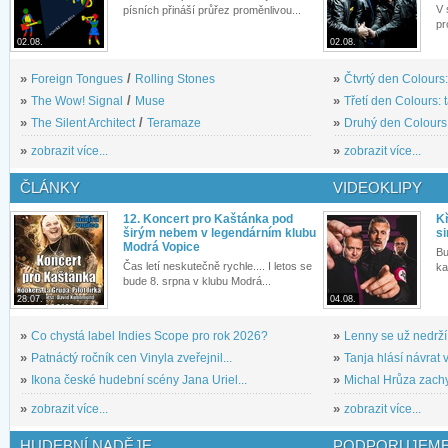
V 
písních přináší průřez proměnlivou...
pr
02.08.
02.08.
»
Foreign Tongues
/
Rolling Stones
»
Čtvrtý den Colours:
»
The Wow! Signal
/
Muse
»
Třetí den Colours: 
»
The Silent Architect
/
Teramaze
»
Druhý den Colours: 
»
zobrazit více...
»
zobrazit více...
ČLÁNKY
VIDEOKLIPY
12. Koncert pro Kaštánka pod
Kř
širým nebem v legendárním klubu
si
Modrá Vopice
Bu
Čas letí neskutečně rychle.... I letos se
ka
bude 8. srpna v klubu Modrá...
28.07.
04.08.
»
Co chystá label Indies Scope pro rok 2026?
»
Lenny se už nedrží
»
Patnáctý ročník cen Vinyla zveřejnil...
»
Tanja hlásí návrat v
»
Ikona české hudební scény Jana Uriel...
»
Michal Hrůza zachyc
»
zobrazit více...
»
zobrazit více...
HUDEBNÍ NADĚJE
PODPORUJEME