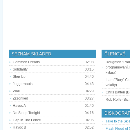
SEZNAM SKLADEB
ČLENOVÉ
Common Dreads
02:08
Roughton "Rou"
programování, k
Solidarity
03:15
kytara)
Step Up
04:40
Liam "Rory" Cl
Juggernauts
04:43
vokály)
Wall
04:29
Chris Batten (
Zzzonked
03:27
Rob Rolfe (Bicí
Havoc A
01:40
DISKOGRAF
No Sleep Tonight
04:16
Gap In The Fence
04:06
Take to the Ski
Havoc B
02:52
Flash Flood of 