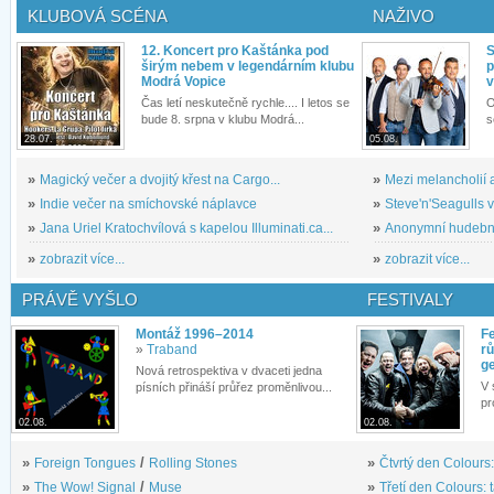
KLUBOVÁ SCÉNA
NAŽIVO
12. Koncert pro Kaštánka pod
S
širým nebem v legendárním klubu
p
Modrá Vopice
v
Čas letí neskutečně rychle.... I letos se
O
bude 8. srpna v klubu Modrá...
s
28.07.
05.08.
»
Magický večer a dvojitý křest na Cargo...
»
Mezi melancholií a
»
Indie večer na smíchovské náplavce
»
Steve'n'Seagulls v 
»
Jana Uriel Kratochvílová s kapelou Illuminati.ca...
»
Anonymní hudební 
»
zobrazit více...
»
zobrazit více...
PRÁVĚ VYŠLO
FESTIVALY
Montáž 1996–2014
Fe
»
Traband
rů
g
Nová retrospektiva v dvaceti jedna
V 
písních přináší průřez proměnlivou...
pr
02.08.
02.08.
»
Foreign Tongues
/
Rolling Stones
»
Čtvrtý den Colours:
»
The Wow! Signal
/
Muse
»
Třetí den Colours: 