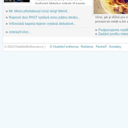
03.08.
brněnské Melodce setkaly tři kapely...
»
Mr. Moss představují nový singl Weird...
»
Rapové duo PAST vydává svou pátou desku...
Víme, jak je těžké pro
prorazit do médií a tím
»
Vršovická kapela tojeon vydává debutové...
»
Podporujeme nadě
»
zobrazit více...
»
Zadání profilu inter
© 2010 HudebniKnihovna.cz |
O Hudební knihovna
Reklama
Partneři
Kontakty