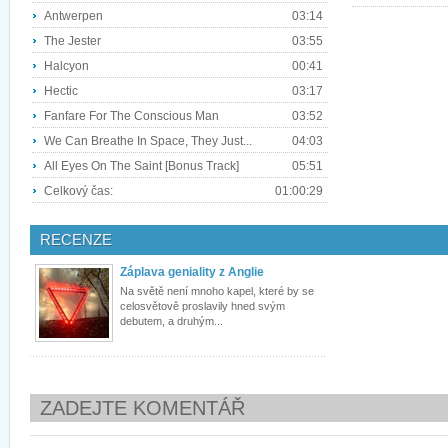
Antwerpen
03:14
The Jester
03:55
Halcyon
00:41
Hectic
03:17
Fanfare For The Conscious Man
03:52
We Can Breathe In Space, They Just...
04:03
All Eyes On The Saint [Bonus Track]
05:51
Celkový čas:
01:00:29
RECENZE
Záplava geniality z Anglie
Na světě není mnoho kapel, které by se
celosvětově proslavily hned svým
debutem, a druhým...
ZADEJTE KOMENTÁŘ