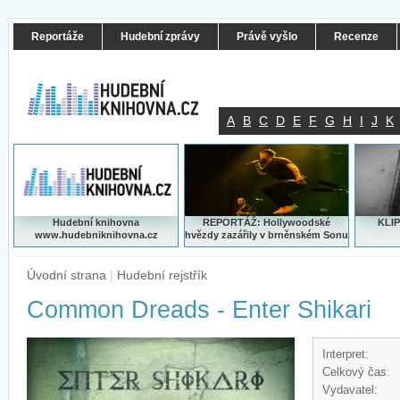
Reportáže
Hudební zprávy
Právě vyšlo
Recenze
A
B
C
D
E
F
G
H
I
J
K
Hudební knihovna
REPORTÁŽ: Hollywoodské
KLIP
www.hudebniknihovna.cz
hvězdy zazářily v brněnském Sonu
Úvodní strana
|
Hudební rejstřík
Common Dreads - Enter Shikari
Interpret:
Celkový čas:
Vydavatel: