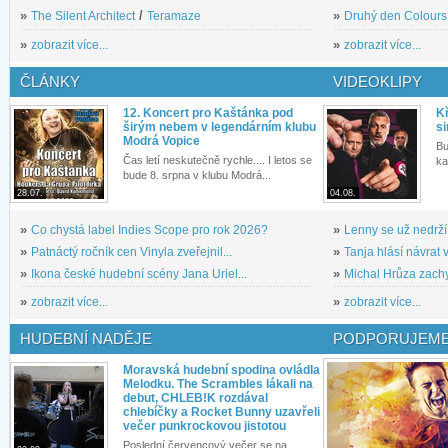
»
The Silent Architect
/
Teramaze
»
Druhý den Colours: 
»
zobrazit více...
»
zobrazit více...
ČLÁNKY
VIDEOKLIPY
12. Koncert pro Kaštánka pod
Kř
širým nebem v legendárním klubu
si
Modrá Vopice
Bu
Čas letí neskutečně rychle.... I letos se
ka
bude 8. srpna v klubu Modrá...
28.07.
04.08.
»
Co chystá label Indies Scope pro rok 2026?
»
Lenny se už nedrží
»
Patnáctý ročník cen Vinyla zveřejnil...
»
Tanja hlásí návrat v
»
Ikona české hudební scény Jana Uriel...
»
Michal Hrůza zachyc
»
zobrazit více...
»
zobrazit více...
HUDEBNÍ NADĚJE
PODPORUJEME
Moravská hudební spodina ovládla
Melodku. The Scrambles lákali na
debut, CHLEB!K rozdával
chlebíčky a Rocket Bunny uzavřeli
večer punkrockovou jistotou
Poslední červencový večer se na