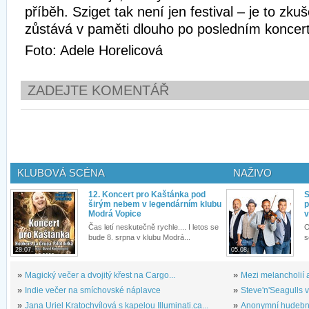
příběh. Sziget tak není jen festival – je to zku
zůstává v paměti dlouho po posledním koncer
Foto: Adele Horelicová
ZADEJTE KOMENTÁŘ
KLUBOVÁ SCÉNA
NAŽIVO
12. Koncert pro Kaštánka pod
S
širým nebem v legendárním klubu
p
Modrá Vopice
v
Čas letí neskutečně rychle.... I letos se
O
bude 8. srpna v klubu Modrá...
s
28.07.
05.08.
»
Magický večer a dvojitý křest na Cargo...
»
Mezi melancholií a
»
Indie večer na smíchovské náplavce
»
Steve'n'Seagulls v 
»
Jana Uriel Kratochvílová s kapelou Illuminati.ca...
»
Anonymní hudební 