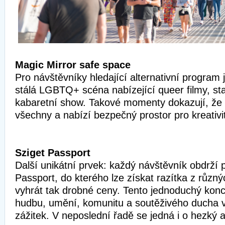
Magic Mirror safe space
Pro návštěvníky hledající alternativní program 
stálá LGBTQ+ scéna nabízející queer filmy, s
kabaretní show. Takové momenty dokazují, že 
všechny a nabízí bezpečný prostor pro kreativ
Sziget Passport
Další unikátní prvek: každý návštěvník obdrží p
Passport, do kterého lze získat razítka z různý
vyhrát tak drobné ceny. Tento jednoduchý konc
hudbu, umění, komunitu a soutěživého ducha v 
zážitek. V neposlední řadě se jedná i o hezký a