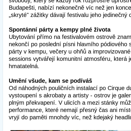
svobody, který se každý rok rozprostře uprost
Budapešti, nabízí nekonečně víc než jen koncer
„skryté" zážitky dávají festivalu jeho jedinečný 
Spontánní párty a kempy plné života
Ubytování přímo na festivalovém ostrově zna
nekončí po poslední písni hlavního pódiového 
párty v kempu, večery u ohňů a improvizované
sessions vytvářejí komunitní atmosféru, která j
hmatatelná.
Umění všude, kam se podíváš
Od náhodných pouličních instalací po Cirque du
vystoupení s akrobaty a artisty - ostrov je gale
plným překvapení. V ulicích a mezi stánky můž
performance, které nemají přesný čas ani míst
vryjí do paměti mnohdy víc, než kdejaký headli