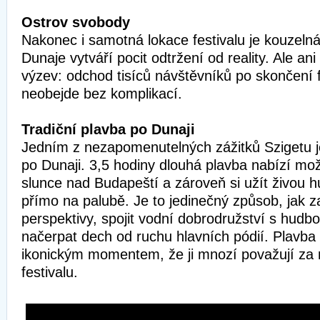
Ostrov svobody
Nakonec i samotná lokace festivalu je kouzelná
Dunaje vytváří pocit odtržení od reality. Ale an
výzev: odchod tisíců návštěvníků po skončení 
neobejde bez komplikací.
Tradiční plavba po Dunaji
Jedním z nezapomenutelných zážitků Szigetu j
po Dunaji. 3,5 hodiny dlouhá plavba nabízí mo
slunce nad Budapeští a zároveň si užít živou 
přímo na palubě. Je to jedinečný způsob, jak zaž
perspektivy, spojit vodní dobrodružství s hudb
načerpat dech od ruchu hlavních pódií. Plavba 
ikonickým momentem, že ji mnozí považují za 
festivalu.