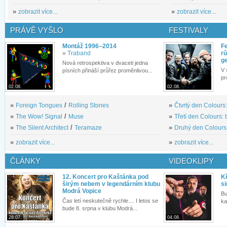
»
zobrazit více...
»
zobrazit více...
PRÁVĚ VYŠLO
FESTIVALY
Montáž 1996–2014
Fe
»
Traband
rů
g
Nová retrospektiva v dvaceti jedna
V 
písních přináší průřez proměnlivou...
pr
02.08.
02.08.
»
Foreign Tongues
/
Rolling Stones
»
Čtvrtý den Colours:
»
The Wow! Signal
/
Muse
»
Třetí den Colours: 
»
The Silent Architect
/
Teramaze
»
Druhý den Colours: 
»
zobrazit více...
»
zobrazit více...
ČLÁNKY
VIDEOKLIPY
12. Koncert pro Kaštánka pod
Kř
širým nebem v legendárním klubu
si
Modrá Vopice
Bu
Čas letí neskutečně rychle.... I letos se
ka
bude 8. srpna v klubu Modrá...
28.07.
04.08.