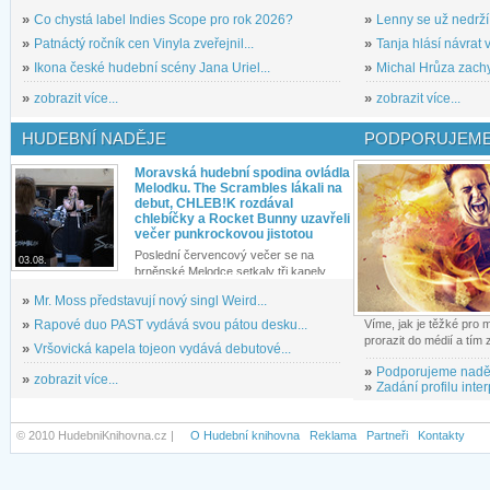
»
Co chystá label Indies Scope pro rok 2026?
»
Lenny se už nedrží
»
Patnáctý ročník cen Vinyla zveřejnil...
»
Tanja hlásí návrat v
»
Ikona české hudební scény Jana Uriel...
»
Michal Hrůza zachyc
»
zobrazit více...
»
zobrazit více...
HUDEBNÍ NADĚJE
PODPORUJEME
Moravská hudební spodina ovládla
Melodku. The Scrambles lákali na
debut, CHLEB!K rozdával
chlebíčky a Rocket Bunny uzavřeli
večer punkrockovou jistotou
Poslední červencový večer se na
03.08.
brněnské Melodce setkaly tři kapely...
»
Mr. Moss představují nový singl Weird...
»
Rapové duo PAST vydává svou pátou desku...
Víme, jak je těžké pro
prorazit do médií a tím
»
Vršovická kapela tojeon vydává debutové...
»
Podporujeme nadě
»
zobrazit více...
»
Zadání profilu inter
© 2010 HudebniKnihovna.cz |
O Hudební knihovna
Reklama
Partneři
Kontakty