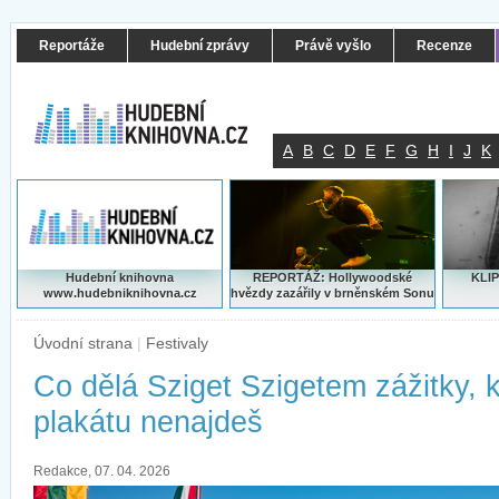
Reportáže
Hudební zprávy
Právě vyšlo
Recenze
A
B
C
D
E
F
G
H
I
J
K
Hudební knihovna
REPORTÁŽ: Hollywoodské
KLIP
www.hudebniknihovna.cz
hvězdy zazářily v brněnském Sonu
Úvodní strana
|
Festivaly
Co dělá Sziget Szigetem zážitky, 
plakátu nenajdeš
Redakce, 07. 04. 2026