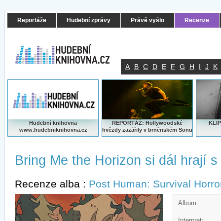
Reportáže
Hudební zprávy
Právě vyšlo
Recenze
A
B
C
D
E
F
G
H
I
J
K
Hudební knihovna
REPORTÁŽ: Hollywoodské
KLIP
www.hudebniknihovna.cz
hvězdy zazářily v brněnském Sonu
Bring Me the Horizon si dál hrají s
Recenze alba :
Post Human: Survival Horro
Album:
Interpret: