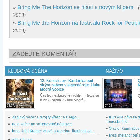
»
Bring Me The Horizon se hlásí s novým klipem
2013)
»
Bring Me the Horizon na festivalu Rock for Peopl
2019)
ZADEJTE KOMENTÁŘ
KLUBOVÁ SCÉNA
NAŽIVO
12. Koncert pro Kaštánka pod
Q
širým nebem v legendárním klubu
K
Modrá Vopice
D
Čas letí neskutečně rychle.... I letos se
Q
bude 8. srpna v klubu Modrá...
28.07.
07.08.
»
Magický večer a dvojitý křest na Cargo...
»
Kurt Vile přiveze
nejosobnější...
»
Indie večer na smíchovské náplavce
»
Slavící Kandráčov
»
Jana Uriel Kratochvílová s kapelou Illuminati.ca...
»
Mezi melancholií a
»
zobrazit více...