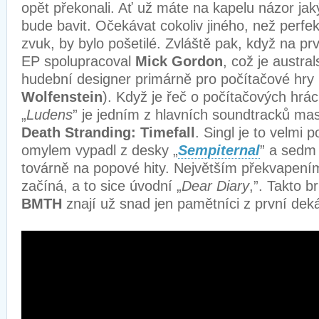
opět překonali. Ať už máte na kapelu názor jak
bude bavit. Očekávat cokoliv jiného, než perfek
zvuk, by bylo pošetilé. Zvláště pak, když na pr
EP spolupracoval
Mick Gordon
, což je austra
hudební designer primárně pro počítačové hry
Wolfenstein
). Když je řeč o počítačových hrác
„
Ludens
” je jedním z hlavních soundtracků mas
Death Stranding: Timefall
. Singl je to velmi 
omylem vypadl z desky „
Sempiternal
” a sedm 
továrně na popové hity. Největším překvapen
začíná, a to sice úvodní „
Dear Diary
,”. Takto b
BMTH
znají už snad jen pamětníci z první dek