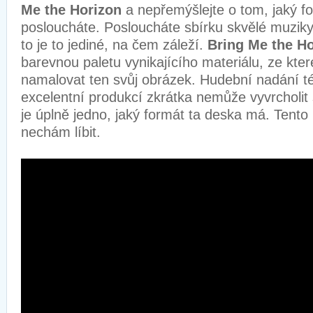
Me the Horizon
a nepřemýšlejte o tom, jaký f
posloucháte. Posloucháte sbírku skvělé muziky
to je to jediné, na čem záleží.
Bring Me the H
barevnou paletu vynikajícího materiálu, ze kte
namalovat ten svůj obrázek. Hudební nadání té
excelentní produkcí zkrátka nemůže vyvrcholit
je úplně jedno, jaký formát ta deska má. Tento
nechám líbit.