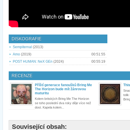
DISKOGRAFIE
Sempiternal
(2013)
Amo
(2019)
00:51:55
POST HUMAN: NeX GEn
(2024)
00:55:19
RECENZE
Příští generace fanoušků Bring Me
This
The Horizon bude mít žánrovou
Snad
maturitu
toli
Kolem britských Bring Me The Horizon
Bring
se toho poslední dva roky děje více než
dost. Kapela kolem...
Související obsah: