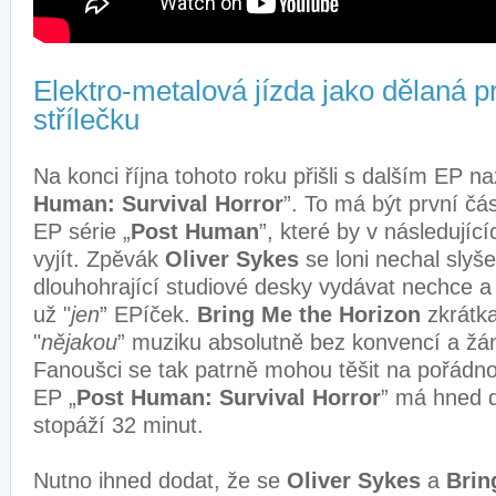
Elektro-metalová jízda jako dělaná p
střílečku
Na konci října tohoto roku přišli s dalším EP 
Human: Survival Horror
”. To má být první čás
EP série „
Post Human
”, které by v následujíc
vyjít. Zpěvák
Oliver Sykes
se loni nechal slyše
dlouhohrající studiové desky vydávat nechce a 
už "
jen
” EPíček.
Bring Me the Horizon
zkrátka
"
nějakou
” muziku absolutně bez konvencí a žá
Fanoušci se tak patrně mohou těšit na pořádnou
EP „
Post Human: Survival Horror
” má hned 
stopáží 32 minut.
Nutno ihned dodat, že se
Oliver Sykes
a
Brin