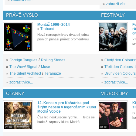
»
zobrazit více...
PRÁVĚ VYŠLO
FESTIVALY
Montáž 1996–2014
Fe
»
Traband
rů
g
Nová retrospektiva v dvaceti jedna
V 
písních přináší průřez proměnlivou...
pr
02.08.
02.08.
»
Foreign Tongues
/
Rolling Stones
»
Čtvrtý den Colours:
»
The Wow! Signal
/
Muse
»
Třetí den Colours: 
»
The Silent Architect
/
Teramaze
»
Druhý den Colours: 
»
zobrazit více...
»
zobrazit více...
ČLÁNKY
VIDEOKLIPY
12. Koncert pro Kaštánka pod
Kř
širým nebem v legendárním klubu
si
Modrá Vopice
Bu
Čas letí neskutečně rychle.... I letos se
ka
bude 8. srpna v klubu Modrá...
28.07.
04.08.