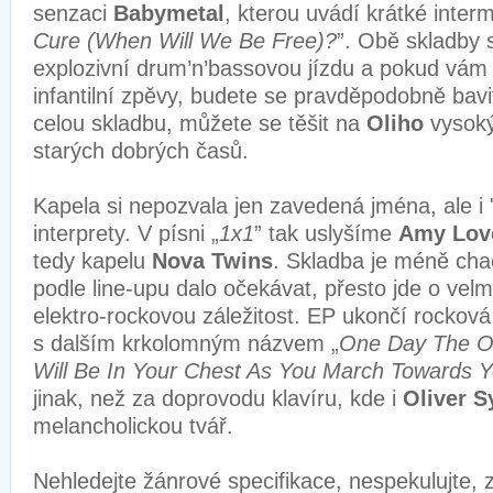
senzaci
Babymetal
, kterou uvádí krátké inter
Cure (When Will We Be Free)?
”. Obě skladby 
explozivní drum’n’bassovou jízdu a pokud vá
infantilní zpěvy, budete se pravděpodobně bav
celou skladbu, můžete se těšit na
Oliho
vysoký
starých dobrých časů.
Kapela si nepozvala jen zavedená jména, ale i 
interprety. V písni „
1x1
” tak uslyšíme
Amy Lov
tedy kapelu
Nova Twins
. Skladba je méně cha
podle line-upu dalo očekávat, přesto jde o vel
elektro-rockovou záležitost. EP ukončí rockov
s dalším krkolomným názvem „
One Day The Onl
Will Be In Your Chest As You March Towards 
jinak, než za doprovodu klavíru, kde i
Oliver 
melancholickou tvář.
Nehledejte žánrové specifikace, nespekulujte, 