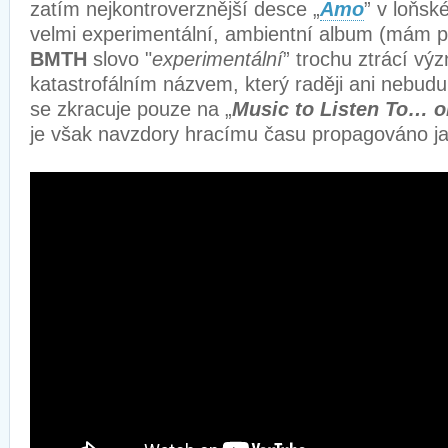
zatím nejkontroverznější desce „
Amo
” v loňsk
velmi experimentální, ambientní album (mám po
BMTH
slovo "
experimentální
” trochu ztrácí vý
katastrofálním názvem, který raději ani nebudu
se zkracuje pouze na „
Music to Listen To… 
je však navzdory hracímu času propagováno ja