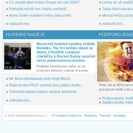
»
Co chystá label Indies Scope pro rok 2026?
»
Lenny se už nedrží
»
Patnáctý ročník cen Vinyla zveřejnil...
»
Tanja hlásí návrat v
»
Ikona české hudební scény Jana Uriel...
»
Michal Hrůza zachyc
»
zobrazit více...
»
zobrazit více...
HUDEBNÍ NADĚJE
PODPORUJEME
Moravská hudební spodina ovládla
Melodku. The Scrambles lákali na
debut, CHLEB!K rozdával
chlebíčky a Rocket Bunny uzavřeli
večer punkrockovou jistotou
Poslední červencový večer se na
03.08.
brněnské Melodce setkaly tři kapely...
»
Mr. Moss představují nový singl Weird...
»
Rapové duo PAST vydává svou pátou desku...
Víme, jak je těžké pro
prorazit do médií a tím
»
Vršovická kapela tojeon vydává debutové...
»
Podporujeme nadě
»
zobrazit více...
»
Zadání profilu inter
© 2010 HudebniKnihovna.cz |
O Hudební knihovna
Reklama
Partneři
Kontakty