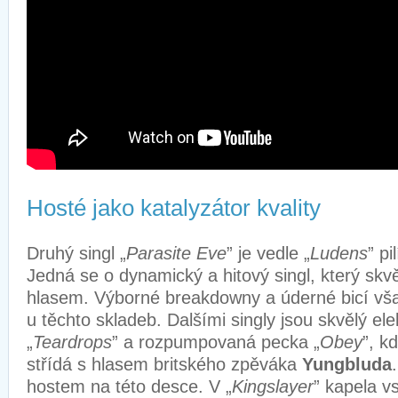
Hosté jako katalyzátor kvality
Druhý singl „
Parasite Eve
” je vedle „
Ludens
” p
Jedná se o dynamický a hitový singl, který skv
hlasem. Výborné breakdowny a úderné bicí v
u těchto skladeb. Dalšími singly jsou skvělý el
„
Teardrops
” a rozpumpovaná pecka „
Obey
”, k
střídá s hlasem britského zpěváka
Yungbluda
hostem na této desce. V „
Kingslayer
” kapela v