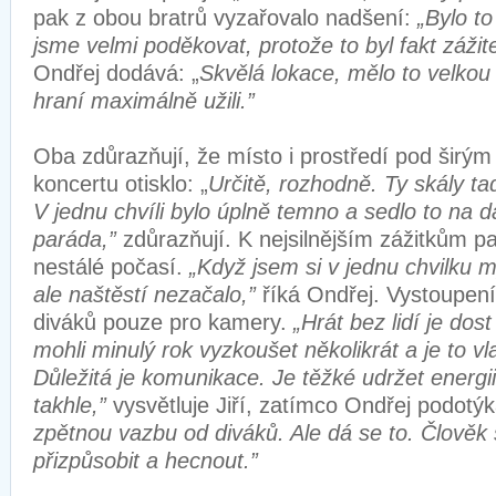
pak z obou bratrů vyzařovalo nadšení:
„Bylo to
jsme velmi poděkovat, protože to byl fakt zážit
Ondřej dodává: „
Skvělá lokace, mělo to velkou 
hraní maximálně užili.”
Oba zdůrazňují, že místo i prostředí pod širým
koncertu otisklo: „
Určitě, rozhodně. Ty skály tad
V jednu chvíli bylo úplně temno a sedlo to na 
paráda,”
zdůrazňují. K nejsilnějším zážitkům pa
nestálé počasí.
„Když jsem si v jednu chvilku m
ale naštěstí nezačalo,”
říká Ondřej. Vystoupen
diváků pouze pro kamery.
„Hrát bez lidí je dos
mohli minulý rok vyzkoušet několikrát a je to v
Důležitá je komunikace. Je těžké udržet energii,
takhle,”
vysvětluje Jiří, zatímco Ondřej podotý
zpětnou vazbu od diváků. Ale dá se to. Člověk
přizpůsobit a hecnout.”