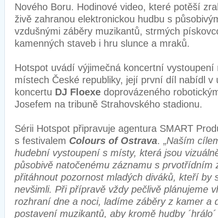
Nového Boru. Hodinové video, které potěší zrak
živě zahranou elektronickou hudbu s působivými
vzdušnými záběry muzikantů, strmých pískovco
kamenných staveb i hru slunce a mraků.
Hotspot uvádí výjimečná koncertní vystoupení 
místech České republiky, její první díl nabídl 
koncertu
DJ Floexe
doprovázeného robotický
Josefem na tribuně Strahovského stadionu.
Sérii Hotspot připravuje agentura SMART Produ
s festivalem
Colours of Ostrava
. „
Naším cílem 
hudební vystoupení s místy, která jsou vizuáln
působivě natočenému záznamu s prvotřídním 
přitáhnout pozornost mladých diváků, kteří by si
nevšimli. Při přípravě vždy pečlivě plánujeme 
rozhraní dne a noci, ladíme záběry z kamer a
postavení muzikantů, aby kromě hudby ´hrálo´ 