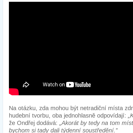
Na otázku, zda mohou být netradiční místa zdr
hudební tvorbu, oba jednohlasně odpovídají:
„
že Ondřej dodává:
„Akorát by tedy na tom míst
bychom si tady dali týdenní soustředění.”