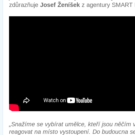
zdůrazňuje
Josef Ženíšek
z agentury SMART 
„Snažíme se vybírat umělce, kteří jsou něčím 
reagovat na místo vystoupení. Do budoucna 