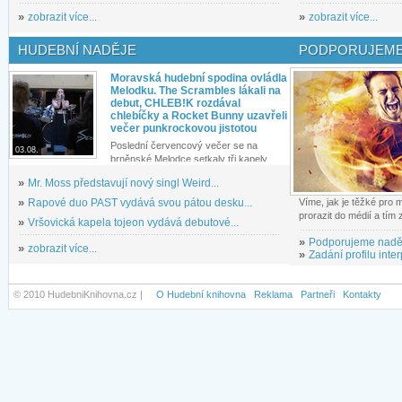
»
zobrazit více...
»
zobrazit více...
HUDEBNÍ NADĚJE
PODPORUJEME
Moravská hudební spodina ovládla
Melodku. The Scrambles lákali na
debut, CHLEB!K rozdával
chlebíčky a Rocket Bunny uzavřeli
večer punkrockovou jistotou
Poslední červencový večer se na
03.08.
brněnské Melodce setkaly tři kapely...
»
Mr. Moss představují nový singl Weird...
»
Rapové duo PAST vydává svou pátou desku...
Víme, jak je těžké pro
prorazit do médií a tím
»
Vršovická kapela tojeon vydává debutové...
»
Podporujeme nadě
»
zobrazit více...
»
Zadání profilu inter
© 2010 HudebniKnihovna.cz |
O Hudební knihovna
Reklama
Partneři
Kontakty