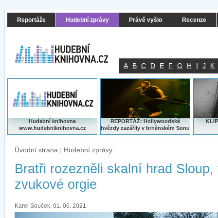
Reportáže
Hudební zprávy
Právě vyšlo
Recenze
A
B
C
D
E
F
G
H
I
J
K
Hudební knihovna
REPORTÁŽ: Hollywoodské
KLIP
www.hudebniknihovna.cz
hvězdy zazářily v brněnském Sonu
Úvodní strana
|
Hudební zprávy
Bratři rozezněli skalní hrad Sloup, 
zvukové orgie
Karel Souček, 01. 06. 2021