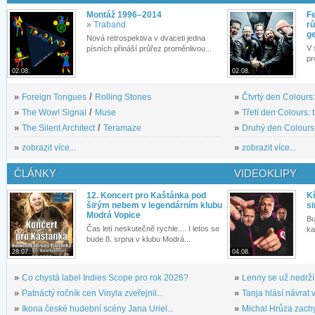
Montáž 1996–2014
Fe
»
Traband
rů
g
Nová retrospektiva v dvaceti jedna
V 
písních přináší průřez proměnlivou...
pr
02.08.
02.08.
»
Foreign Tongues
/
Rolling Stones
»
Čtvrtý den Colours:
»
The Wow! Signal
/
Muse
»
Třetí den Colours: 
»
The Silent Architect
/
Teramaze
»
Druhý den Colours: 
»
zobrazit více...
»
zobrazit více...
ČLÁNKY
VIDEOKLIPY
12. Koncert pro Kaštánka pod
Kř
širým nebem v legendárním klubu
si
Modrá Vopice
Bu
Čas letí neskutečně rychle.... I letos se
ka
bude 8. srpna v klubu Modrá...
28.07.
04.08.
»
Co chystá label Indies Scope pro rok 2026?
»
Lenny se už nedrží
»
Patnáctý ročník cen Vinyla zveřejnil...
»
Tanja hlásí návrat v
»
Ikona české hudební scény Jana Uriel...
»
Michal Hrůza zachyc