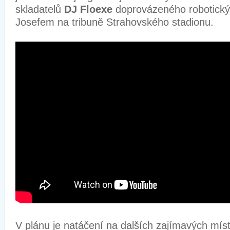
skladatelů
DJ Floexe
doprovázeného robotick
Josefem na tribuně Strahovského stadionu.
V plánu je natáčení na dalších zajímavých mí