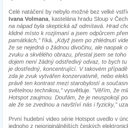
Celé natáčení by nebylo možné bez velké vstří
Ivana Volmana
, kastelána hradu Sloup v Čec
na nápad byla skeptická až odmítavá. Hrad chc
klidné místo k rozjímaní a jsem odpůrcem přem
památkách,”
říká.
„Když jsem po zhlédnutí videa
že se nejedná o žádnou divočinu, ale naopak o
zvuku a skvělého obrazu, přestal jsem se toho
dojem není žádný odstředivý odvaz, to bych tu
je dostředný, koncentrující. V takovém případě
zda je zvuk vytvářen konzervativně, nebo elekt
právě ten kontrast mezi starobylostí a součas
světelnou technikou,”
vysvětluje.
"Věřím, že mla
Hotspot zaujmou. Doufám, že je neuspokojí pouz
ale že se zvednou a navštíví nás i fyzicky,”
uza
První hudební video série Hotspot uvedlo v ún
jednoho z nejoriginálnějších českých elektroni