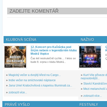
ZADEJTE KOMENTÁŘ
KLUBOVÁ SCÉNA
NAŽIVO
12. Koncert pro Kaštánka pod
Q
širým nebem v legendárním klubu
K
Modrá Vopice
D
Čas letí neskutečně rychle.... I letos se
Q
bude 8. srpna v klubu Modrá...
28.07.
07.08.
»
Magický večer a dvojitý křest na Cargo...
»
Kurt Vile přiveze
nejosobnější...
»
Indie večer na smíchovské náplavce
»
Slavící Kandráčov
»
Jana Uriel Kratochvílová s kapelou Illuminati.ca...
»
Mezi melancholií a
»
zobrazit více...
»
zobrazit více...
PRÁVĚ VYŠLO
FESTIVALY