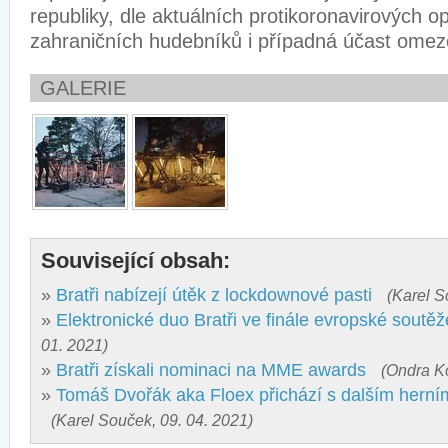
republiky, dle aktuálních protikoronavirových o
zahraničních hudebníků i případná účast omez
GALERIE
Související obsah:
»
Bratři nabízejí útěk z lockdownové pasti
(Karel S
»
Elektronické duo Bratři ve finále evropské soutěž
01. 2021)
»
Bratři získali nominaci na MME awards
(Ondra Ko
»
Tomáš Dvořák aka Floex přichází s dalším hern
(Karel Souček, 09. 04. 2021)