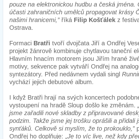
pouze na elektronickou hudbu a česká jména. 
účasti zahraničních umělců propagovat krásy Č
našimi hranicemi,”
říká
Filip Košťálek
z festiv
Ostrava.
Formaci
Bratři
tvoří dvojčata Jiří a Ondřej Vese
projekt žánrově kombinuje chytlavou taneční el
Hlavním hnacím motorem jsou Jiřím hrané živé
motivy, sekvence pak vytváří Ondřej na analo
syntezátory. Před nedávnem vydali singl
Runn
vychází jejich debutové album.
I když Bratři hrají na svých koncertech podobné
vystoupení na hradě Sloup došlo ke změnám.
jsme zařadili nové skladby z připravované desk
podzim. Takže jsme jej trošku oprášili a přidali
synťáků. Celkově si myslím, že to prokouklo,”
p
Ondřej ho doplňuje: „
Je to víc live, než kdy pře