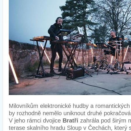
Milovníkům elektronické hudby a romantických z
by rozhodně nemělo uniknout druhé pokračová
V jeho rámci dvojice
Bratři
zahrála pod širým 
terase skalního hradu Sloup v Čechách, který 