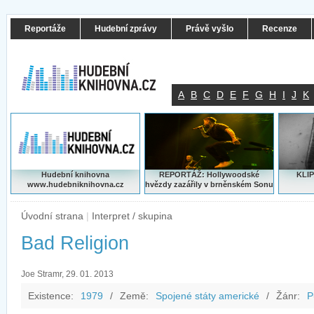
Reportáže
Hudební zprávy
Právě vyšlo
Recenze
A
B
C
D
E
F
G
H
I
J
K
Hudební knihovna
REPORTÁŽ: Hollywoodské
KLIP
www.hudebniknihovna.cz
hvězdy zazářily v brněnském Sonu
Úvodní strana
|
Interpret / skupina
Bad Religion
Joe Stramr, 29. 01. 2013
Existence:
1979
/
Země:
Spojené státy americké
/
Žánr:
P