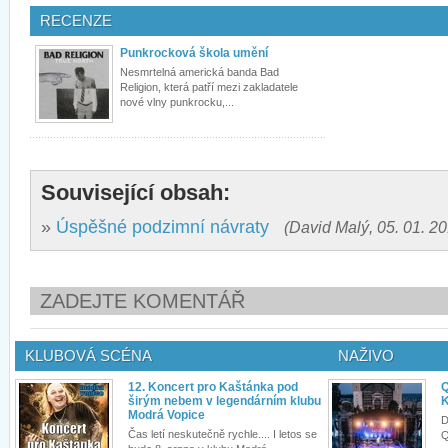
RECENZE
Punkrocková škola umění
Nesmrtelná americká banda Bad
Religion, která patří mezi zakladatele
nové vlny punkrocku,...
Související obsah:
»
Úspěšné podzimní návraty
(David Malý, 05. 01. 2
ZADEJTE KOMENTÁŘ
KLUBOVÁ SCÉNA
NAŽIVO
12. Koncert pro Kaštánka pod
Q
širým nebem v legendárním klubu
K
Modrá Vopice
D
Čas letí neskutečně rychle.... I letos se
Q