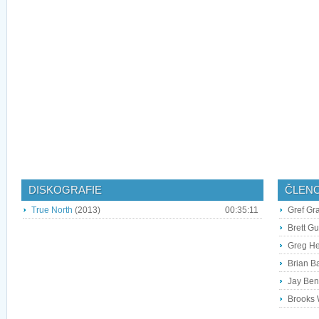
DISKOGRAFIE
ČLEN
True North
(2013)
00:35:11
Gref Gra
Brett Gu
Greg He
Brian Ba
Jay Ben
Brooks 