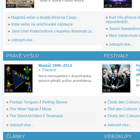
bude 8. srpna v klubu Modrá...
28.07.
07.08.
»
Magický večer a dvojitý křest na Cargo...
»
Kurt Vile přiveze
nejosobnější...
»
Indie večer na smíchovské náplavce
»
Slavící Kandráčov
»
Jana Uriel Kratochvílová s kapelou Illuminati.ca...
»
Mezi melancholií a
»
zobrazit více...
»
zobrazit více...
PRÁVĚ VYŠLO
FESTIVALY
Montáž 1996–2014
Fe
»
Traband
rů
g
Nová retrospektiva v dvaceti jedna
V 
písních přináší průřez proměnlivou...
pr
02.08.
02.08.
»
Foreign Tongues
/
Rolling Stones
»
Čtvrtý den Colours:
»
The Wow! Signal
/
Muse
»
Třetí den Colours: 
»
The Silent Architect
/
Teramaze
»
Druhý den Colours: 
»
zobrazit více...
»
zobrazit více...
ČLÁNKY
VIDEOKLIPY