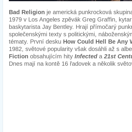
Bad Religion
je americká punkrocková skupina. 
1979 v Los Angeles zpěvák Greg Graffin, kytari
baskytarista Jay Bentley. Hrají přímočarý punk
společenskými texty s politickými, náboženským
tématy. První desku
How Could Hell Be Any
1982, světové popularity však dosáhli až s al
Fiction
obsahujícím hity
Infected
a
21st Centu
Dnes mají na kontě 16 řadovek a několik světo