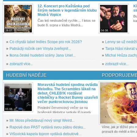
12. Koncert pro Kaštánka pod
Kř
širým nebem v legendárním klubu
si
Modrá Vopice
Bu
Čas letí neskutečně rychle.... I letos se
ka
bude 8. srpna v klubu Modrá...
28.07.
04.08.
»
Co chystá label Indies Scope pro rok 2026?
»
Lenny se už nedrží
»
Patnáctý ročník cen Vinyla zveřejnil...
»
Tanja hlásí návrat v
»
Ikona české hudební scény Jana Uriel...
»
Michal Hrůza zachyc
»
zobrazit více...
»
zobrazit více...
HUDEBNÍ NADĚJE
PODPORUJEME
Moravská hudební spodina ovládla
Melodku. The Scrambles lákali na
debut, CHLEB!K rozdával
chlebíčky a Rocket Bunny uzavřeli
večer punkrockovou jistotou
Poslední červencový večer se na
03.08.
brněnské Melodce setkaly tři kapely...
»
Mr. Moss představují nový singl Weird...
»
Rapové duo PAST vydává svou pátou desku...
Víme, jak je těžké pro
prorazit do médií a tím
»
Vršovická kapela tojeon vydává debutové...