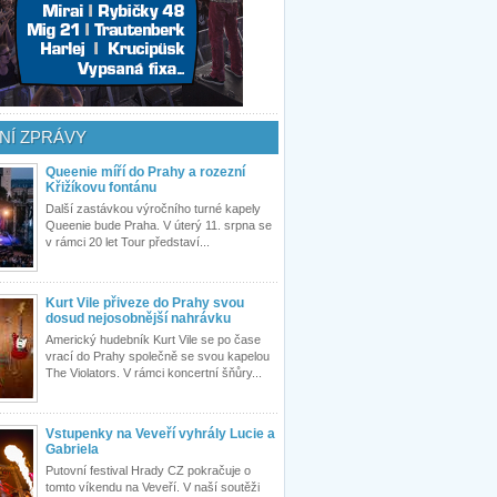
NÍ ZPRÁVY
Queenie míří do Prahy a rozezní
Křižíkovu fontánu
Další zastávkou výročního turné kapely
Queenie bude Praha. V úterý 11. srpna se
v rámci 20 let Tour představí...
Kurt Vile přiveze do Prahy svou
dosud nejosobnější nahrávku
Americký hudebník Kurt Vile se po čase
vrací do Prahy společně se svou kapelou
The Violators. V rámci koncertní šňůry...
Vstupenky na Veveří vyhrály Lucie a
Gabriela
Putovní festival Hrady CZ pokračuje o
tomto víkendu na Veveří. V naší soutěži