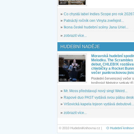
28.07.
»
Co chystá label Indies Scope pro rok 2026
»
Patnáctý ročník cen Vinyla zveřejnil...
»
Ikona české hudební scény Jana Uriel...
»
zobrazit více...
HUDEBNÍ NADĚJE
Moravská hudební spodin
Melodku. The Scrambles l
debut, CHLEB!K rozdáva
chlebíčky a Rocket Bunn
večer punkrockovou jist
Poslední červencový večer s
03.08.
brněnské Melodce setkaly tři 
»
Mr. Moss představují nový singl Weird...
»
Rapové duo PAST vydává svou pátou desku
»
Vršovická kapela tojeon vydává debutové...
»
zobrazit více...
© 2010 HudebniKnihovna.cz |
O Hudební knihov