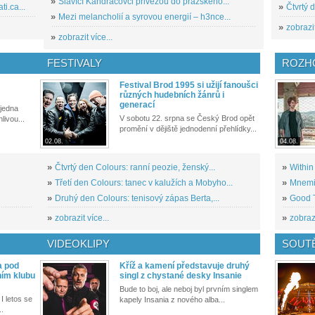
»
Slavící Kandráčovci přivezou do pražského...
i.ca...
»
Čtvrtý 
»
Mezi melancholií a syrovou energií – h3nce...
»
zobrazit
»
zobrazit více...
FESTIVALY
ROZH
Festival Brod 1995 si užijí fanoušci
různých hudebních žánrů i
generací
 jedna
V sobotu 22. srpna se Český Brod opět
livou...
promění v dějiště jednodenní přehlídky...
02.08.
04.08.
»
Čtvrtý den Colours: ranní peozie, ženský...
»
Within
»
Třetí den Colours: tanec v kalužích a Mobyho...
»
Mnemic
»
Druhý den Colours: tenisový zápas Berta,...
»
Good T
»
zobrazit více...
»
zobrazi
VIDEOKLIPY
SOUT
a pod
Kříž a kamení představuje druhý
ním klubu
singl z chystané desky Insanie
Bude to boj, ale neboj byl prvním singlem
I letos se
kapely Insania z nového alba...
..