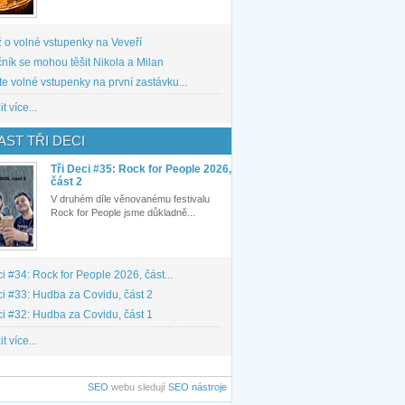
 o volné vstupenky na Veveří
ník se mohou těšit Nikola a Milan
te volné vstupenky na první zastávku...
t více...
ST TŘI DECI
Tři Deci #35: Rock for People 2026,
část 2
V druhém díle věnovanému festivalu
Rock for People jsme důkladně...
ci #34: Rock for People 2026, část...
ci #33: Hudba za Covidu, část 2
ci #32: Hudba za Covidu, část 1
t více...
SEO
webu sledují
SEO nástroje