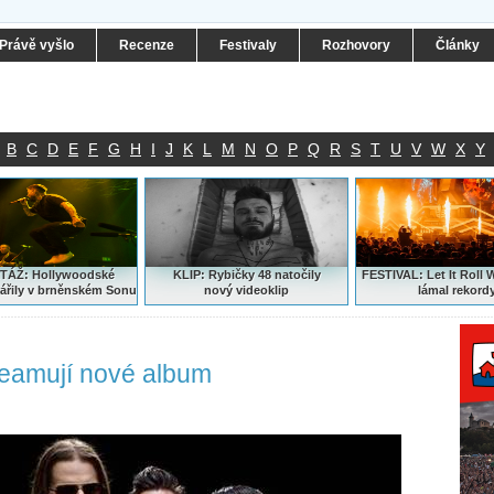
Právě vyšlo
Recenze
Festivaly
Rozhovory
Články
B
C
D
E
F
G
H
I
J
K
L
M
N
O
P
Q
R
S
T
U
V
W
X
Y
ÁŽ: Hollywoodské
KLIP: Rybičky 48 natočily
FESTIVAL:
Let It Roll 
ářily v brněnském Sonu
nový
videoklip
lámal rekord
reamují nové album