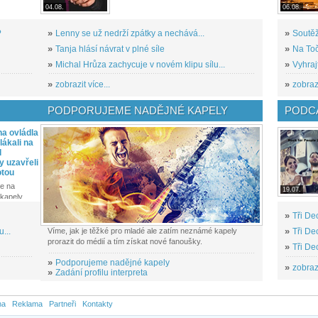
04.08.
06.08.
?
»
Lenny se už nedrží zpátky a nechává...
»
Soutěž
»
Tanja hlásí návrat v plné síle
»
Na Toč
»
Michal Hrůza zachycuje v novém klipu sílu...
»
Vyhraj
»
zobrazit více...
»
zobrazi
PODPORUJEME NADĚJNÉ KAPELY
PODCA
a ovládla
ákali na
l
y uzavřeli
otou
e na
19.07.
kapely...
»
Tři De
...
Víme, jak je těžké pro mladé ale zatím neznámé kapely
»
Tři De
prorazit do médií a tím získat nové fanoušky.
»
Tři De
»
Podporujeme nadějné kapely
»
zobrazi
»
Zadání profilu interpreta
na
Reklama
Partneři
Kontakty