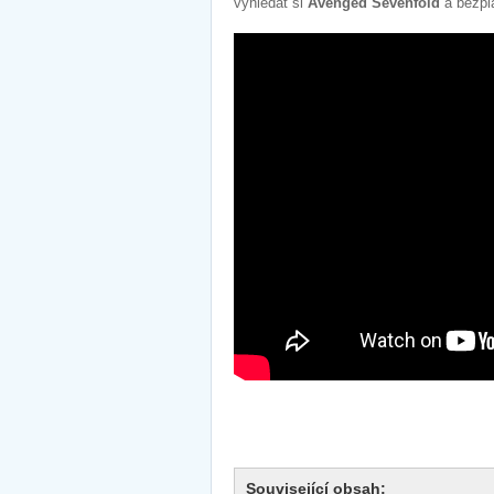
vyhledat si
Avenged Sevenfold
a bezpl
Související obsah: