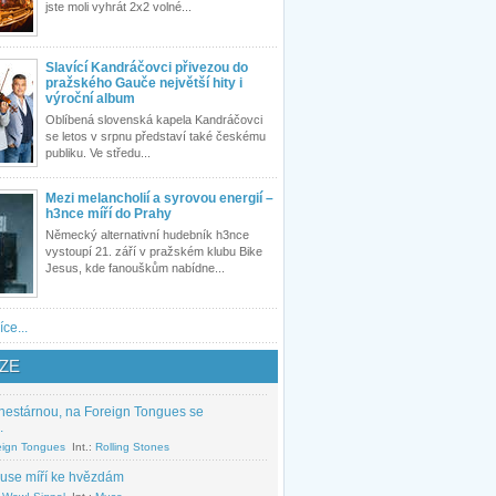
jste moli vyhrát 2x2 volné...
Slavící Kandráčovci přivezou do
pražského Gauče největší hity i
výroční album
Oblíbená slovenská kapela Kandráčovci
se letos v srpnu představí také českému
publiku. Ve středu...
Mezi melancholií a syrovou energií –
h3nce míří do Prahy
Německý alternativní hudebník h3nce
vystoupí 21. září v pražském klubu Bike
Jesus, kde fanouškům nabídne...
íce...
ZE
nestárnou, na Foreign Tongues se
.
eign Tongues
Int.:
Rolling Stones
use míří ke hvězdám