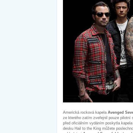
Americká rocková kapela
Avenged Seve
ze kterého zatím zveřejnil pouze pilotní
před oficiálním vydáním poskytla kapela
desku Hail to the King můžete poslechno