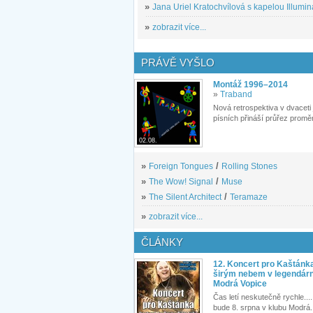
»
Jana Uriel Kratochvílová s kapelou Illuminat
»
zobrazit více...
PRÁVĚ VYŠLO
Montáž 1996–2014
»
Traband
Nová retrospektiva v dvaceti
písních přináší průřez proměn
02.08.
»
Foreign Tongues
/
Rolling Stones
»
The Wow! Signal
/
Muse
»
The Silent Architect
/
Teramaze
»
zobrazit více...
ČLÁNKY
12. Koncert pro Kaštánk
širým nebem v legendár
Modrá Vopice
Čas letí neskutečně rychle.... 
bude 8. srpna v klubu Modrá.