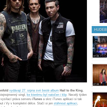
HUDEB
07.08.
07.08.
nfold
vydávají 27. srpna své šesté album
Hail to the King
,
 stejnojmenný singl,
ke kterému byl natočen i klip
. Necelý týden
 vysílací práva serveru
iTunes
a skrz iTunes aplikaci si tak
ut i Vy v kompletní délce. Stačí si jen
stáhnout aplikaci
,