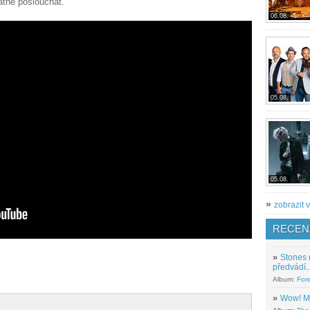
atně poslouchat.
06.08.
05.08.
05.08.
»
zobrazit v
RECEN
»
Stones 
předvádí..
Album:
For
»
Wow! M