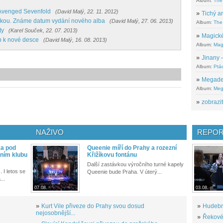
Album:
The
 Avenged Sevenfold
(David Malý, 22. 11. 2012)
»
Tichý ar
skou. Známe datum vydání nového alba
(David Malý, 27. 06. 2013)
Album:
The 
ty
(Karel Souček, 22. 07. 2013)
»
Magické
ip k nové desce
(David Malý, 16. 08. 2013)
Album:
Mag
»
Jinany –
Album:
Ptác
»
Megadeth
Album:
Meg
»
zobrazit
NAŽIVO
REPOR
ka pod
Queenie míří do Prahy a rozezní
ním klubu
Křižíkovu fontánu
Další zastávkou výročního turné kapely
. I letos se
Queenie bude Praha. V úterý...
...
07.08.
03.08.
»
Kurt Vile přiveze do Prahy svou dosud
»
Hudební
nejosobnější...
»
Řekové 