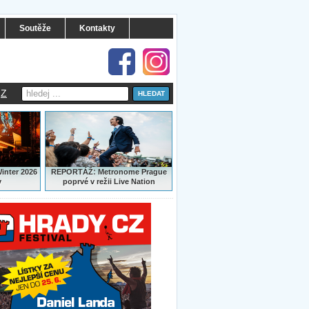
Soutěže
Kontakty
Z
:
Winter 2026
REPORTÁŽ
Metronome Prague
y
poprvé v režii Live Nation