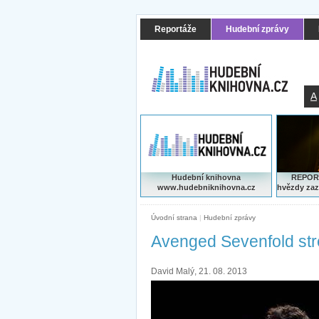
Reportáže
Hudební zprávy
A
Hudební knihovna
REPORT
www.hudebniknihovna.cz
hvězdy zaz
Úvodní strana
|
Hudební zprávy
Avenged Sevenfold st
David Malý, 21. 08. 2013