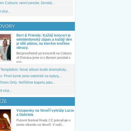
den Colours: ranní peozie, ženský...
 více...
OVORY
Bert & Friends: Každý koncert je
wimbledonský zápas a každý den
je bílé plátno, na kterém tvoříme
obrazy.
Bezprostředně po koncertě na Colours
of Ostrava jsme si s Bertem povídali o
tom,...
 Temptation: Nové album bude dramaticky...
: První turné jsme odehráli na kytary,...
imes Only: Neřídíme kapelu jako...
t více...
ĚŽE
Vstupenky na Veveří vyhrály Lucie
a Gabriela
Putovní festival Hrady CZ pokračuje o
tomto víkendu na Veveří. V naší...