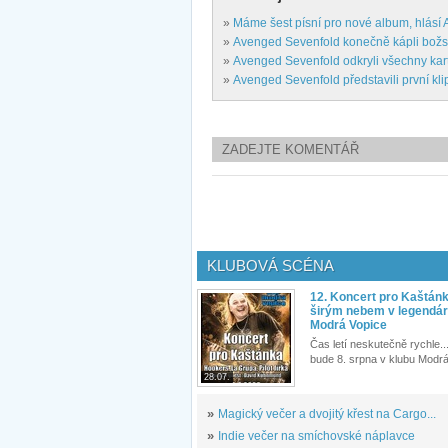
»
Máme šest písní pro nové album, hlásí
»
Avenged Sevenfold konečně kápli bož
»
Avenged Sevenfold odkryli všechny kar
»
Avenged Sevenfold představili první kl
ZADEJTE KOMENTÁŘ
KLUBOVÁ SCÉNA
12. Koncert pro Kaštán
širým nebem v legendár
Modrá Vopice
Čas letí neskutečně rychle...
bude 8. srpna v klubu Modrá
28.07.
»
Magický večer a dvojitý křest na Cargo...
»
Indie večer na smíchovské náplavce