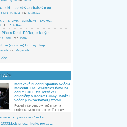
 Wow! Signal
Int.:
Muse
chitekt aneb když australský prog,...
Silent Architect
Int.:
Teramaze
, uhrančivé, hypnotické. Takové...
ic
Int.:
Acid Row
 Ptáci a Draci: EPčko, se kterým...
i a Draci
Int.:
Jinany
 se (studiově) loučí vynikající...
adeth
Int.:
Megadeth
 více...
TÁŽE
Moravská hudební spodina ovládla
Melodku. The Scrambles lákali na
debut, CHLEB!K rozdával
chlebíčky a Rocket Bunny uzavřeli
večer punkrockovou jistotou
Poslední červencový večer se na
brněnské Melodce setkaly tři kapely...
 večer plný emocí – Charlie...
1000Mods přivezli horké počasí...