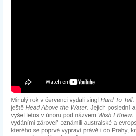
Minulý rok v červenci vydali singl
Hard To Tell
.
ještě
Head Above the
Water
. Jejich poslední a
vyšel letos v únoru pod názvem
Wish I Knew
.
vydáními zároveň oznámili australské a evrops
kterého se poprvé vypraví právě i do Prahy, kde