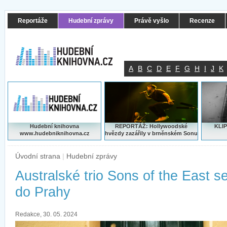
Reportáže
Hudební zprávy
Právě vyšlo
Recenze
A
B
C
D
E
F
G
H
I
J
K
Hudební knihovna
REPORTÁŽ: Hollywoodské
KLIP
www.hudebniknihovna.cz
hvězdy zazářily v brněnském Sonu
Úvodní strana
|
Hudební zprávy
Australské trio Sons of the East 
do Prahy
Redakce, 30. 05. 2024