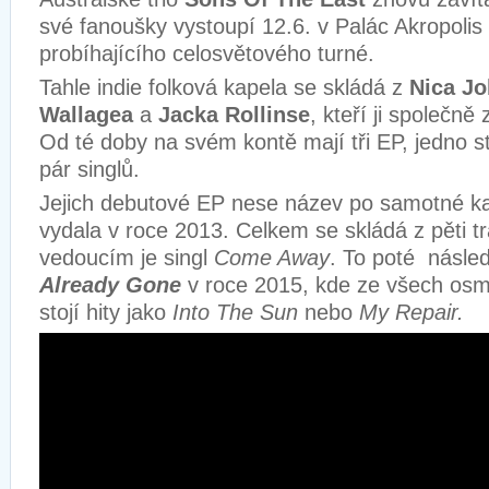
své fanoušky vystoupí 12.6. v Palác Akropolis 
probíhajícího celosvětového turné.
Tahle indie folková kapela se skládá z
Nica J
Wallagea
a
Jacka Rollinse
, kteří ji společně 
Od té doby na svém kontě mají tři EP, jedno s
pár singlů.
Jejich debutové EP nese název po samotné ka
vydala v roce 2013. Celkem se skládá z pěti t
vedoucím je singl
Come Away
. To poté násl
Already Gone
v roce 2015, kde ze všech osm
stojí hity jako
Into The Sun
nebo
My Repair.