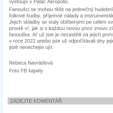
vystoupí v Palác Akropolis.
Fanoušci se mohou těšit na jedinečný hudební 
folkové hudby, příjemné nálady a instrumentáln
Jejich skladby se staly oblíbenými po celém svě
prostě ví, jak si s každou novou písní znovu 
fanouška. Ať už jste je nezastihli na jejich pr
v roce 2022 anebo jste už odpočítávali dny jej
jistě nenechejte ujít.
Rebeca Navrátilová
Foto FB kapely
ZADEJTE KOMENTÁŘ