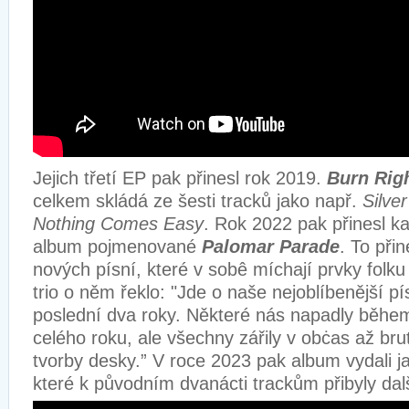
Jejich třetí EP pak přinesl rok 2019.
Burn Rig
celkem skládá ze šesti tracků jako např.
Silver
Nothing Comes Easy
. Rok 2022 pak přinesl ka
album pojmenované
Palomar Parade
. To při
nových písní, které v sobê míchají prvky folk
trio o něm řeklo: "Jde o naše nejoblíbenější 
poslední dva roky. Některé nás napadly běhe
celého roku, ale všechny zářily v obċas až br
tvorby desky.” V roce 2023 pak album vydali ja
které k původním dvanácti trackům přibyly další