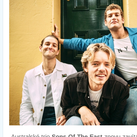
Australské trio
Sons Of The East
znovu zavít