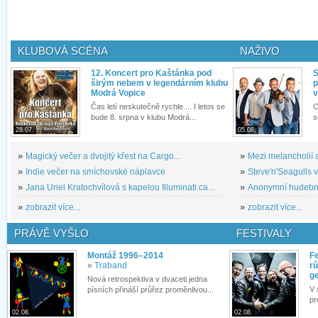
KLUBOVÁ SCÉNA
NAŽIVO
12. Koncert pro Kaštánka pod
S
širým nebem v legendárním klubu
p
Modrá Vopice
v
Čas letí neskutečně rychle.... I letos se
O
bude 8. srpna v klubu Modrá...
s
28.07.
05.08.
»
Magický večer a dvojitý křest na Cargo...
»
Mezi melancholií a
»
Indie večer na smíchovské náplavce
»
Steve'n'Seagulls v 
»
Jana Uriel Kratochvílová s kapelou Illuminati.ca...
»
Anonymní hudební 
»
zobrazit více...
»
zobrazit více...
PRÁVĚ VYŠLO
FESTIVALY
Montáž 1996–2014
Fe
»
Traband
rů
g
Nová retrospektiva v dvaceti jedna
V 
písních přináší průřez proměnlivou...
pr
02.08.
02.08.