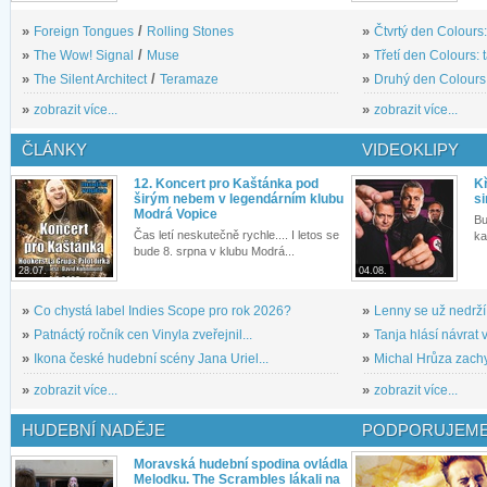
»
Foreign Tongues
/
Rolling Stones
»
Čtvrtý den Colours:
»
The Wow! Signal
/
Muse
»
Třetí den Colours: 
»
The Silent Architect
/
Teramaze
»
Druhý den Colours: 
»
zobrazit více...
»
zobrazit více...
ČLÁNKY
VIDEOKLIPY
12. Koncert pro Kaštánka pod
Kř
širým nebem v legendárním klubu
si
Modrá Vopice
Bu
Čas letí neskutečně rychle.... I letos se
ka
bude 8. srpna v klubu Modrá...
28.07.
04.08.
»
Co chystá label Indies Scope pro rok 2026?
»
Lenny se už nedrží
»
Patnáctý ročník cen Vinyla zveřejnil...
»
Tanja hlásí návrat v
»
Ikona české hudební scény Jana Uriel...
»
Michal Hrůza zachyc
»
zobrazit více...
»
zobrazit více...
HUDEBNÍ NADĚJE
PODPORUJEME
Moravská hudební spodina ovládla
Melodku. The Scrambles lákali na