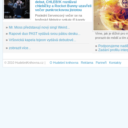
debut, CHLEB!K rozdával
chlebíčky a Rocket Bunny uzavřeli
večer punkrockovou jistotou
Poslední červencový večer se na
03.08.
brněnské Melodce setkaly tři kapely...
»
Mr. Moss představují nový singl Weird...
»
Rapové duo PAST vydává svou pátou desku...
Víme, jak je těžké pro
prorazit do médií a tím
»
Vršovická kapela tojeon vydává debutové...
»
Podporujeme nadě
»
zobrazit více...
»
Zadání profilu inter
© 2010 HudebniKnihovna.cz |
O Hudební knihovna
Reklama
Partneři
Kontakty